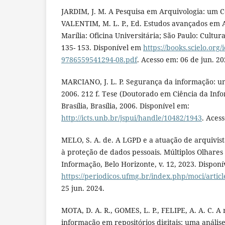
JARDIM, J. M. A Pesquisa em Arquivologia: um C
VALENTIM, M. L. P., Ed. Estudos avançados em A
Marília: Oficina Universitária; São Paulo: Cultu
135- 153. Disponível em
https://books.scielo.org
9786559541294-08.pdf
. Acesso em: 06 de jun. 20
MARCIANO, J. L. P. Segurança da informação: u
2006. 212 f. Tese (Doutorado em Ciência da Inf
Brasília, Brasília, 2006. Disponível em:
http://icts.unb.br/jspui/handle/10482/1943
. Aces
MELO, S. A. de. A LGPD e a atuação de arquivis
à proteção de dados pessoais. Múltiplos Olhares
Informação, Belo Horizonte, v. 12, 2023. Disponí
https://periodicos.ufmg.br/index.php/moci/artic
25 jun. 2024.
MOTA, D. A. R., GOMES, L. P., FELIPE, A. A. C. 
informação em repositórios digitais: uma análise