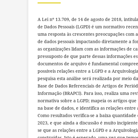
A Lei nº 13.709, de 14 de agosto de 2018, intitu
de Dados Pessoais (LGPD) é um normativo recent
uma resposta às crescentes preocupações com a
de dados pessoais impactando diretamente a fo
as organizações lidam com as informações de ca
pressuposto de que parte dessas informações es
documentos de arquivo é fundamental compreen
possíveis relações entre a LGPD e a Arquivologi
pesquisa esta análise será realizada por meio da
Base de Dados Referenciais de Artigos de Periód
Informação (BRAPCI). Para isso, realiza uma revi
normativa sobre a LGPD; mapeia os artigos que 
na base de dados, e identifica as relações entre 
Como resultados verifica-se a baixa quantidade 
2023, e que ainda a discussão é muito incipiente
se que as relações entre a LGPD e a Arquivologi
construídas. Isto é esperado, uma vez que temo