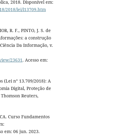
lica, 2018. Disponível em:
18/2018/lei/l13709.htm
R, R. F., PINTO, J. S. de
informações: a construção
Ciência Da Informação, v.
/view/23631
. Acesso em:
s (Lei n° 13.709/2018): A
mia Digital, Proteção de
a Thomson Reuters,
A. Curso Fundamentos
em:
o em: 06 jun. 2023.