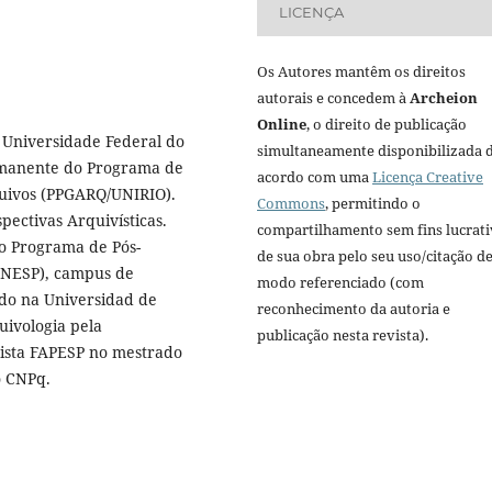
LICENÇA
Os Autores mantêm os direitos
autorais e concedem à
Archeion
Online
, o direito de publicação
 Universidade Federal do
simultaneamente disponibilizada 
ermanente do Programa de
acordo com uma
Licença Creative
uivos (PPGARQ/UNIRIO).
Commons
, permitindo o
ectivas Arquivísticas.
compartilhamento sem fins lucrat
o Programa de Pós-
de sua obra pelo seu uso/citação d
UNESP), campus de
modo referenciado (com
rado na Universidad de
reconhecimento da autoria e
ivologia pela
publicação nesta revista).
sista FAPESP no mestrado
to CNPq.