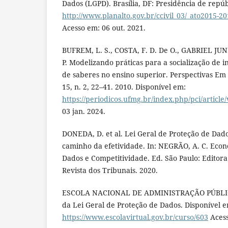
Dados (LGPD). Brasília, DF: Presidência de repúb
http://www.planalto.gov.br/ccivil_03/_ato2015-20
Acesso em: 06 out. 2021.
BUFREM, L. S., COSTA, F. D. De O., GABRIEL JUNIO
P. Modelizando práticas para a socialização de 
de saberes no ensino superior. Perspectivas Em 
15, n. 2, 22–41. 2010. Disponível em:
https://periodicos.ufmg.br/index.php/pci/article
03 jan. 2024.
DONEDA, D. et al. Lei Geral de Proteção de Dado
caminho da efetividade. In: NEGRÃO, A. C. Econo
Dados e Competitividade. Ed. São Paulo: Editor
Revista dos Tribunais. 2020.
ESCOLA NACIONAL DE ADMINISTRAÇÃO PÚBLIC
da Lei Geral de Proteção de Dados. Disponível 
https://www.escolavirtual.gov.br/curso/603
Acess