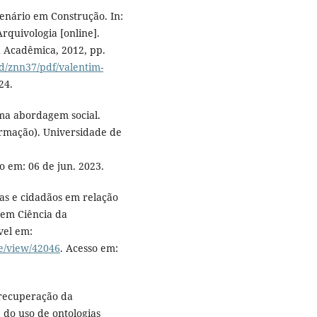
enário em Construção. In:
rquivologia [online].
ra Acadêmica, 2012, pp.
/id/znn37/pdf/valentim-
24.
ma abordagem social.
ormação). Universidade de
so em: 06 de jun. 2023.
tas e cidadãos em relação
 em Ciência da
vel em:
le/view/42046
. Acesso em:
A recuperação da
 do uso de ontologias