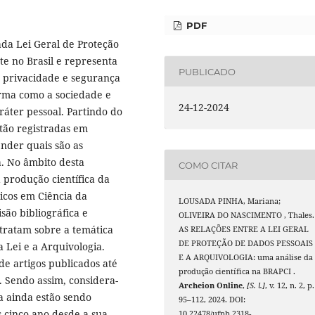
PDF
lada Lei Geral de Proteção
e no Brasil e representa
PUBLICADO
 privacidade e segurança
rma como a sociedade e
24-12-2024
ráter pessoal. Partindo do
tão registradas em
der quais são as
a. No âmbito desta
COMO CITAR
 produção científica da
icos em Ciência da
LOUSADA PINHA, Mariana;
são bibliográfica e
OLIVEIRA DO NASCIMENTO , Thales.
tratam sobre a temática
AS RELAÇÕES ENTRE A LEI GERAL
DE PROTEÇÃO DE DADOS PESSOAIS
a Lei e a Arquivologia.
E A ARQUIVOLOGIA: uma análise da
de artigos publicados até
produção científica na BRAPCI .
. Sendo assim, considera-
Archeion Online
,
[S. l.]
, v. 12, n. 2, p.
a ainda estão sendo
95–112, 2024. DOI:
s cinco ano desde a sua
10.22478/ufpb.2318-