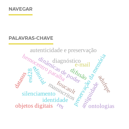
NAVEGAR
PALAVRAS-CHAVE
autenticidade e preservação
preservação da memória
hemocentro paraíba
dinâmicas de poder
diagnóstico
e-mail
editorial
difusão
esd28
datasus
adufepe
foucault
antiguidade
manuscritos
silenciamento
identidade
res
objetos digitais
ontologias