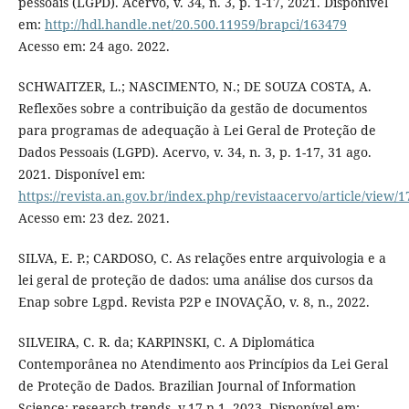
pessoais (LGPD). Acervo, v. 34, n. 3, p. 1-17, 2021. Disponível
em:
http://hdl.handle.net/20.500.11959/brapci/163479
Acesso em: 24 ago. 2022.
SCHWAITZER, L.; NASCIMENTO, N.; DE SOUZA COSTA, A.
Reflexões sobre a contribuição da gestão de documentos
para programas de adequação à Lei Geral de Proteção de
Dados Pessoais (LGPD). Acervo, v. 34, n. 3, p. 1-17, 31 ago.
2021. Disponível em:
https://revista.an.gov.br/index.php/revistaacervo/article/view/
Acesso em: 23 dez. 2021.
SILVA, E. P.; CARDOSO, C. As relações entre arquivologia e a
lei geral de proteção de dados: uma análise dos cursos da
Enap sobre Lgpd. Revista P2P e INOVAÇÃO, v. 8, n., 2022.
SILVEIRA, C. R. da; KARPINSKI, C. A Diplomática
Contemporânea no Atendimento aos Princípios da Lei Geral
de Proteção de Dados. Brazilian Journal of Information
Science: research trends, v.17 n.1, 2023. Disponível em: