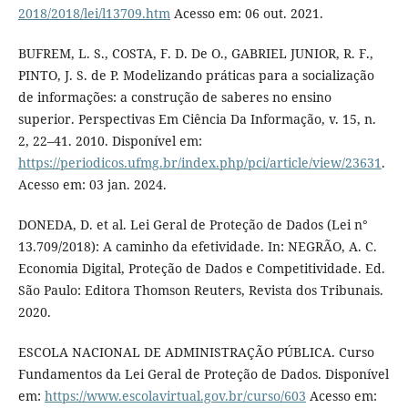
2018/2018/lei/l13709.htm
Acesso em: 06 out. 2021.
BUFREM, L. S., COSTA, F. D. De O., GABRIEL JUNIOR, R. F.,
PINTO, J. S. de P. Modelizando práticas para a socialização
de informações: a construção de saberes no ensino
superior. Perspectivas Em Ciência Da Informação, v. 15, n.
2, 22–41. 2010. Disponível em:
https://periodicos.ufmg.br/index.php/pci/article/view/23631
.
Acesso em: 03 jan. 2024.
DONEDA, D. et al. Lei Geral de Proteção de Dados (Lei n°
13.709/2018): A caminho da efetividade. In: NEGRÃO, A. C.
Economia Digital, Proteção de Dados e Competitividade. Ed.
São Paulo: Editora Thomson Reuters, Revista dos Tribunais.
2020.
ESCOLA NACIONAL DE ADMINISTRAÇÃO PÚBLICA. Curso
Fundamentos da Lei Geral de Proteção de Dados. Disponível
em:
https://www.escolavirtual.gov.br/curso/603
Acesso em: