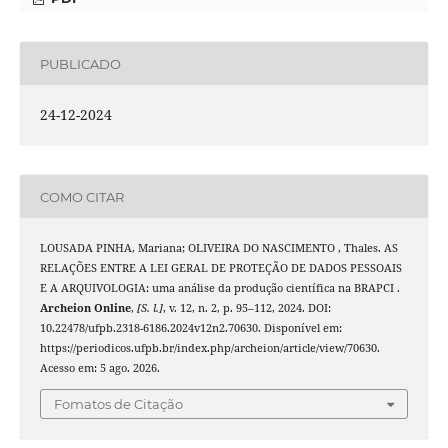
PUBLICADO
24-12-2024
COMO CITAR
LOUSADA PINHA, Mariana; OLIVEIRA DO NASCIMENTO , Thales. AS
RELAÇÕES ENTRE A LEI GERAL DE PROTEÇÃO DE DADOS PESSOAIS
E A ARQUIVOLOGIA: uma análise da produção científica na BRAPCI .
Archeion Online
,
[S. l.]
, v. 12, n. 2, p. 95–112, 2024. DOI:
10.22478/ufpb.2318-6186.2024v12n2.70630. Disponível em:
https://periodicos.ufpb.br/index.php/archeion/article/view/70630.
Acesso em: 5 ago. 2026.
Fomatos de Citação