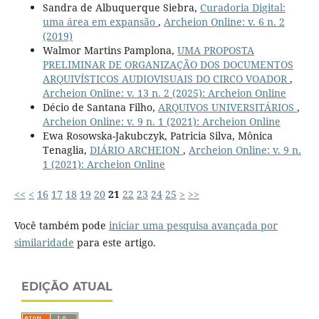
Sandra de Albuquerque Siebra,
Curadoria Digital:
uma área em expansão
,
Archeion Online: v. 6 n. 2
(2019)
Walmor Martins Pamplona,
UMA PROPOSTA
PRELIMINAR DE ORGANIZAÇÃO DOS DOCUMENTOS
ARQUIVÍSTICOS AUDIOVISUAIS DO CIRCO VOADOR
,
Archeion Online: v. 13 n. 2 (2025): Archeion Online
Décio de Santana Filho,
ARQUIVOS UNIVERSITÁRIOS
,
Archeion Online: v. 9 n. 1 (2021): Archeion Online
Ewa Rosowska-Jakubczyk, Patricia Silva, Mônica
Tenaglia,
DIÁRIO ARCHEION
,
Archeion Online: v. 9 n.
1 (2021): Archeion Online
<<
<
16
17
18
19
20
21
22
23
24
25
>
>>
Você também pode
iniciar uma pesquisa avançada por
similaridade
para este artigo.
EDIÇÃO ATUAL