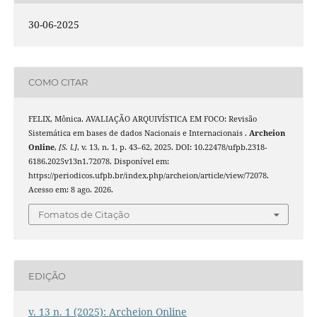
30-06-2025
COMO CITAR
FELIX, Mônica. AVALIAÇÃO ARQUIVÍSTICA EM FOCO: Revisão
Sistemática em bases de dados Nacionais e Internacionais .
Archeion
Online
,
[S. l.]
, v. 13, n. 1, p. 43–62, 2025. DOI: 10.22478/ufpb.2318-
6186.2025v13n1.72078. Disponível em:
https://periodicos.ufpb.br/index.php/archeion/article/view/72078.
Acesso em: 8 ago. 2026.
Fomatos de Citação
EDIÇÃO
v. 13 n. 1 (2025): Archeion Online