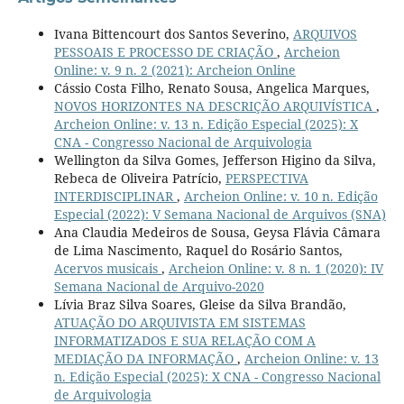
Ivana Bittencourt dos Santos Severino,
ARQUIVOS
PESSOAIS E PROCESSO DE CRIAÇÃO
,
Archeion
Online: v. 9 n. 2 (2021): Archeion Online
Cássio Costa Filho, Renato Sousa, Angelica Marques,
NOVOS HORIZONTES NA DESCRIÇÃO ARQUIVÍSTICA
,
Archeion Online: v. 13 n. Edição Especial (2025): X
CNA - Congresso Nacional de Arquivologia
Wellington da Silva Gomes, Jefferson Higino da Silva,
Rebeca de Oliveira Patrício,
PERSPECTIVA
INTERDISCIPLINAR
,
Archeion Online: v. 10 n. Edição
Especial (2022): V Semana Nacional de Arquivos (SNA)
Ana Claudia Medeiros de Sousa, Geysa Flávia Câmara
de Lima Nascimento, Raquel do Rosário Santos,
Acervos musicais
,
Archeion Online: v. 8 n. 1 (2020): IV
Semana Nacional de Arquivo-2020
Lívia Braz Silva Soares, Gleise da Silva Brandão,
ATUAÇÃO DO ARQUIVISTA EM SISTEMAS
INFORMATIZADOS E SUA RELAÇÃO COM A
MEDIAÇÃO DA INFORMAÇÃO
,
Archeion Online: v. 13
n. Edição Especial (2025): X CNA - Congresso Nacional
de Arquivologia