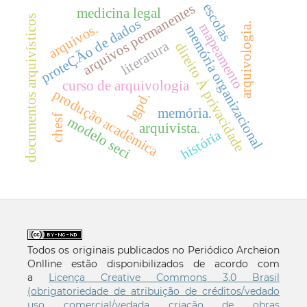
escolas
arquivos permanentes
medicina legal
documentos arquivísticos
proteÇÃo de dados
arquivologia.
mapeamento
arquivos.
memória organizacional
literatura
direito À privacidade
curso de arquivologia
produção acadêmica
lgpd.
memória.
chesf
modelo seci
arquivista.
história
Todos os originais publicados no Periódico Archeion
Onlline estão disponibilizados de acordo com
a
Licença Creative Commons 3.0 Brasil
(obrigatoriedade de atribuição de créditos/vedado
uso comercial/vedada criação de obras