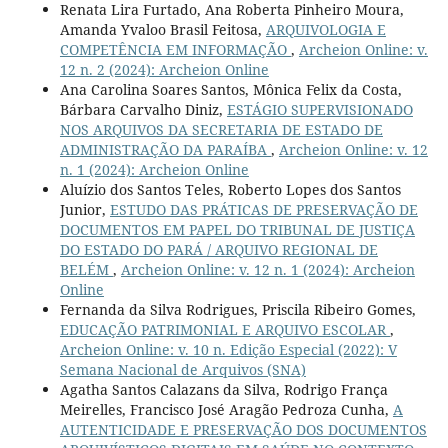
Renata Lira Furtado, Ana Roberta Pinheiro Moura,
Amanda Yvaloo Brasil Feitosa,
ARQUIVOLOGIA E
COMPETÊNCIA EM INFORMAÇÃO
,
Archeion Online: v.
12 n. 2 (2024): Archeion Online
Ana Carolina Soares Santos, Mônica Felix da Costa,
Bárbara Carvalho Diniz,
ESTÁGIO SUPERVISIONADO
NOS ARQUIVOS DA SECRETARIA DE ESTADO DE
ADMINISTRAÇÃO DA PARAÍBA
,
Archeion Online: v. 12
n. 1 (2024): Archeion Online
Aluízio dos Santos Teles, Roberto Lopes dos Santos
Junior,
ESTUDO DAS PRÁTICAS DE PRESERVAÇÃO DE
DOCUMENTOS EM PAPEL DO TRIBUNAL DE JUSTIÇA
DO ESTADO DO PARÁ / ARQUIVO REGIONAL DE
BELÉM
,
Archeion Online: v. 12 n. 1 (2024): Archeion
Online
Fernanda da Silva Rodrigues, Priscila Ribeiro Gomes,
EDUCAÇÃO PATRIMONIAL E ARQUIVO ESCOLAR
,
Archeion Online: v. 10 n. Edição Especial (2022): V
Semana Nacional de Arquivos (SNA)
Agatha Santos Calazans da Silva, Rodrigo França
Meirelles, Francisco José Aragão Pedroza Cunha,
A
AUTENTICIDADE E PRESERVAÇÃO DOS DOCUMENTOS