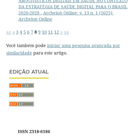
ARQUIVÍSTICOS DIGITAIS EM SAÚDE NO CONTEXTO
DA ESTRATÉGIA DE SAÚDE DIGITAL PARA O BRASIL
2020-2028
,
Archeion Online: v. 13 n. 1 (2025):
Archeion Online
<<
<
3
4
5
6
7
8
9
10
11
12
>
>>
Você também pode
iniciar uma pesquisa avançada por
similaridade
para este artigo.
EDIÇÃO ATUAL
ISSN 2318-6186