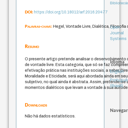
Bibliotecá
DOI:
https://doi.org/10.18012/arf.2016.20477
Palavras-chave:
Hegel, Vontade Livre, Dialética, Filosofia 
Open
Journal
Systems
Resumo
O presente artigo pretende analisar o desenvolvimento d
Idioma
de vontade livre. Esta categoria, que só se faz compree
efetivação prática nas instituições sociais, a saber, Dir
English
Moralidade e Eticidade, será aqui abordada ainda em s
Portuguê
subjetivo, no qual ainda é abstrata. Assim, pretende-se 
(Brasil)
momentos dialéticos que levam a vontade à sua autode
Downloads
Navegar
Não há dados estatísticos.