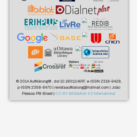
© 2014 Aufklärung
®
, doi:10.18012/ARF, e-ISSN 2318-9428,
p-ISSN 2358-8470 | revistaaufklarung@hotmail.com | João
Pessoa-PB-Brasil |
CC BY Attribution 4.0 International