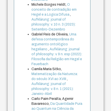
Michele Borges Heldt,
O
conceito de contradição em
Hegel e a Logica Difusa
,
Aufklärung: journal of
philosophy: v. 10 n. 3 (2023):
Setembro-Dezembro
Gabriel Reis de Oliveira,
Uma
defesa contemporânea do
argumento ontológico
hegeliano
,
Aufklärung: journal
of philosophy: v. 9 n. esp (2022):
Filosofia da Religião em Hegel e
Feuerbach
Camila Maria Sitko,
Matematização da Natureza:
do século XVI ao XVIII
,
Aufklärung: journal of
philosophy: v. 8 n. 1 (2021):
Janeiro-Abril
Carlo Paim Peralta, Agemir
Bavaresco,
Da Quantidade Pura
ao Quantum na Ciência da