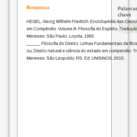
Referências
Palavras
chave
HEGEL, Georg Wilhelm Friedrich. Enciclopédia das Cienci
arquivos mentais
metafísica do tempo
identidade nacional
history of philosophy
mind
intolerância
violencia
guayaquil
pedagogia
therapy
jacobi
filosofia f
idade
género
j.c.m. neto
fundamentalismo
perdón
em Compêndio. Volume III: Filosofia do Espírito. Traduçã
leyes
experiência tempor
protágoras
logos
palavra
lei
desejo
homem-medida
literatura (poética)
animais
Meneses. São Paulo: Loyola, 1995.
______. Filosofia do Direito: Linhas Fundamentais da filos
ou, Direito natural e ciência do estado em compendio. T
Meneses. São Leopoldo, RS: Ed. UNISINOS, 2010.