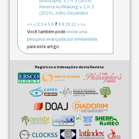
philosophy: v. 1 n. 2 (2014):
Revista Aufklärung. v. 1, n. 2
(2014), Julho-Dezembro
<<
<
2
3
4
5
6
7
8
9
10
11
>
>>
Você também pode
iniciar uma
pesquisa avançada por similaridade
para este artigo.
Registros e Indexações desta Revista: