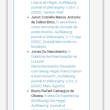
Lógica de Hegel
,
Aufklärung:
journal of philosophy: v. 10 n. 1
(2023): Janeiro-Abril
Junot Cornélio Matos, Antonio
de Odilon Brito,
O ascetismo
como sintoma da vontade de
poder doente
,
Aufklärung:
journal of philosophy: v. 7 n. esp
(2021): Dossiê Nietzsche no
Nordeste
Jonas Do Nascimento,
A
Dialética da Emancipação na
Luta por
Reconhecimento:Pensando
com Georg Hegel, Frantz Fanon
e Axel Honneth
,
Aufklärung:
journal of philosophy: v. 9 n. 2
(2022): Maio-Agosto
Bruno Rafael Camargos de
Oliveira,
A Ideia De Experiência
(Erfahrung) Em Hegel
,
Aufklärung: journal of