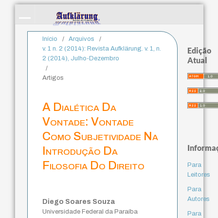
Início
/
Arquivos
/
v. 1 n. 2 (2014): Revista Aufklärung. v. 1, n.
Edição
2 (2014), Julho-Dezembro
Atual
/
Artigos
A Dialética Da
Vontade: Vontade
Como Subjetividade Na
Informa
Introdução Da
Filosofia Do Direito
Para
Leitores
Para
Autores
Diego Soares Souza
Universidade Federal da Paraíba
Para