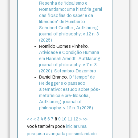
Resenha de "Idealismo e
Romantismo: uma história geral
das filosofias do saber e da
liberdade" de Humberto
Schubert Coelho
,
Aufklärung:
journal of philosophy: v. 12 n. 3
(2025)
Romildo Gomes Pinheiro,
Atividade e Condição Humana
em Hannah Arendt
,
Aufklärung:
journal of philosophy: v. 7 n. 3
(2020): Setembro-Dezembro
Daniel Branco,
O “tempo” de
Heidegger e o passado
alternativo: estudo sobre pós-
metafísica e pré-filosofia
,
Aufklärung: journal of
philosophy: v. 12 n. 3 (2025)
<<
<
3
4
5
6
7
8
9
10
11
12
>
>>
Você também pode
iniciar uma
pesquisa avançada por similaridade