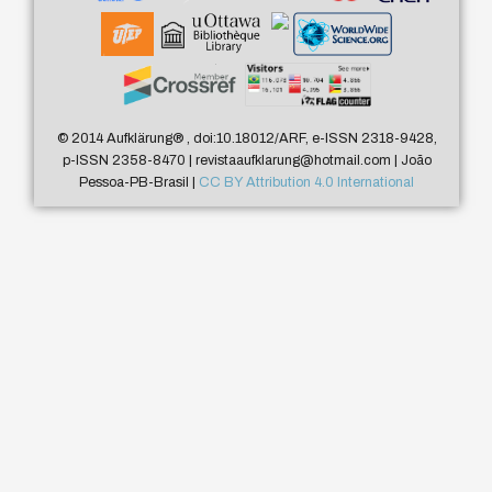
© 2014 Aufklärung
®
, doi:10.18012/ARF, e-ISSN 2318-9428,
p-ISSN 2358-8470 | revistaaufklarung@hotmail.com | João
Pessoa-PB-Brasil |
CC BY Attribution 4.0 International