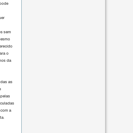
 pode
uer
os sem
 mesmo
erecido
ara o
rmos da
s
odas as
e
 pelas
iculadas
 com a
ta.