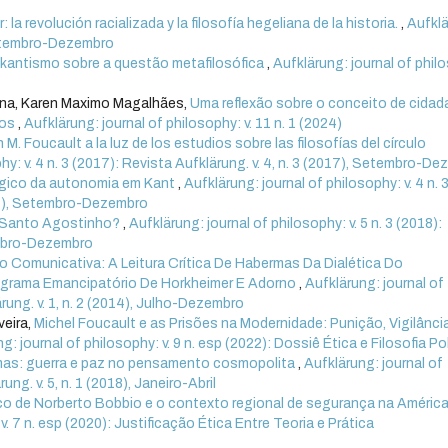
 la revolución racializada y la filosofía hegeliana de la historia.
,
Aufklä
 Setembro-Dezembro
kantismo sobre a questão metafilosófica
,
Aufklärung: journal of phil
una, Karen Maximo Magalhães,
Uma reflexão sobre o conceito de cidad
ios
,
Aufklärung: journal of philosophy: v. 11 n. 1 (2024)
 M. Foucault a la luz de los estudios sobre las filosofías del círculo
hy: v. 4 n. 3 (2017): Revista Aufklärung. v. 4, n. 3 (2017), Setembro-D
gico da autonomia em Kant
,
Aufklärung: journal of philosophy: v. 4 n. 
017), Setembro-Dezembro
e Santo Agostinho?
,
Aufklärung: journal of philosophy: v. 5 n. 3 (2018):
tembro-Dezembro
 Comunicativa: A Leitura Crítica De Habermas Da Dialética Do
grama Emancipatório De Horkheimer E Adorno
,
Aufklärung: journal of
ärung. v. 1, n. 2 (2014), Julho-Dezembro
veira,
Michel Foucault e as Prisões na Modernidade: Punição, Vigilânci
g: journal of philosophy: v. 9 n. esp (2022): Dossiê Ética e Filosofia Pol
mas: guerra e paz no pensamento cosmopolita
,
Aufklärung: journal of
ung. v. 5, n. 1 (2018), Janeiro-Abril
ico de Norberto Bobbio e o contexto regional de segurança na Améric
v. 7 n. esp (2020): Justificação Ética Entre Teoria e Prática