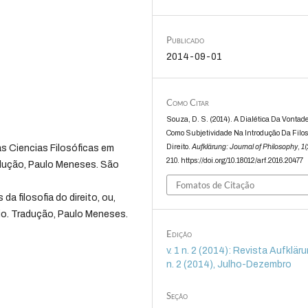
Publicado
2014-09-01
Como Citar
Souza, D. S. (2014). A Dialética Da Vontad
Como Subjetividade Na Introdução Da Filos
Direito.
Aufklärung: Journal of Philosophy
,
1
(
as Ciencias Filosóficas em
210. https://doi.org/10.18012/arf.2016.20477
radução, Paulo Meneses. São
Fomatos de Citação
da filosofia do direito, ou,
io. Tradução, Paulo Meneses.
Edição
v. 1 n. 2 (2014): Revista Aufklärun
n. 2 (2014), Julho-Dezembro
Seção