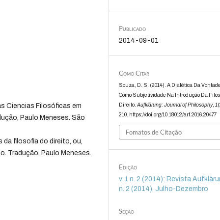
Publicado
2014-09-01
Como Citar
Souza, D. S. (2014). A Dialética Da Vontad
Como Subjetividade Na Introdução Da Filos
Direito.
Aufklärung: Journal of Philosophy
,
1
(
as Ciencias Filosóficas em
210. https://doi.org/10.18012/arf.2016.20477
radução, Paulo Meneses. São
Fomatos de Citação
da filosofia do direito, ou,
io. Tradução, Paulo Meneses.
Edição
v. 1 n. 2 (2014): Revista Aufklärun
n. 2 (2014), Julho-Dezembro
Seção