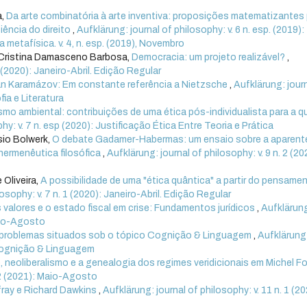
a,
Da arte combinatória à arte inventiva: proposições matematizantes
ência do direito
,
Aufklärung: journal of philosophy: v. 6 n. esp. (2019):
 metafísica. v. 4, n. esp. (2019), Novembro
a Cristina Damasceno Barbosa,
Democracia: um projeto realizável?
,
1 (2020): Janeiro-Abril. Edição Regular
van Karamázov: Em constante referência a Nietzsche
,
Aufklärung: jour
fia e Literatura
smo ambiental: contribuições de uma ética pós-individualista para a 
hy: v. 7 n. esp (2020): Justificação Ética Entre Teoria e Prática
sio Bolwerk,
O debate Gadamer-Habermas: um ensaio sobre a aparent
hermenêutica filosófica
,
Aufklärung: journal of philosophy: v. 9 n. 2 (20
 Oliveira,
A possibilidade de uma "ética quântica" a partir do pensame
osophy: v. 7 n. 1 (2020): Janeiro-Abril. Edição Regular
 valores e o estado fiscal em crise: Fundamentos jurídicos
,
Aufklärun
Maio-Agosto
e problemas situados sob o tópico Cognição & Linguagem
,
Aufklärung
: Cognição & Linguagem
o, neoliberalismo e a genealogia dos regimes veridicionais em Michel F
. 2 (2021): Maio-Agosto
fray e Richard Dawkins
,
Aufklärung: journal of philosophy: v. 11 n. 1 (2