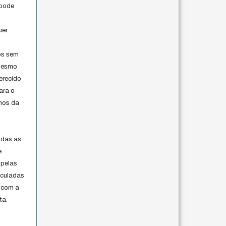
 pode
uer
os sem
 mesmo
erecido
ara o
rmos da
s
odas as
e
 pelas
iculadas
 com a
ta.