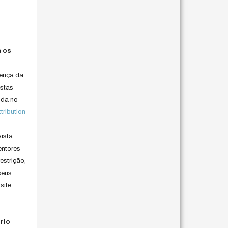
a os
cença da
istas
lida no
ribution
vista
entores
estrição,
seus
site.
rio