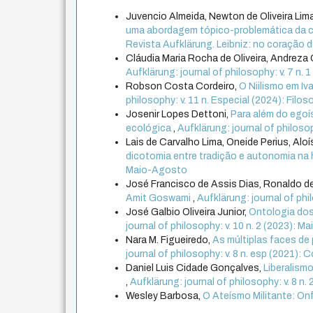
Juvencio Almeida, Newton de Oliveira Lim
uma abordagem tópico-problemática da ci
Revista Aufklärung. Leibniz: no coração da
Cláudia Maria Rocha de Oliveira, Andrez
Aufklärung: journal of philosophy: v. 7 n. 
Robson Costa Cordeiro,
O Niilismo em I
philosophy: v. 11 n. Especial (2024): Filoso
Josenir Lopes Dettoni,
Para além do egoí
ecológica
,
Aufklärung: journal of philosop
Lais de Carvalho Lima, Oneide Perius, Aloí
dicotomia entre tradição e autonomia na 
Maio-Agosto
José Francisco de Assis Dias, Ronaldo de
Amit Goswami
,
Aufklärung: journal of phil
José Galbio Oliveira Junior,
Ontologia dos
journal of philosophy: v. 10 n. 2 (2023): 
Nara M. Figueiredo,
As múltiplas faces d
journal of philosophy: v. 8 n. esp (2021)
Daniel Luis Cidade Gonçalves,
Liberalism
,
Aufklärung: journal of philosophy: v. 8 n
Wesley Barbosa,
O Ateísmo Militante: On