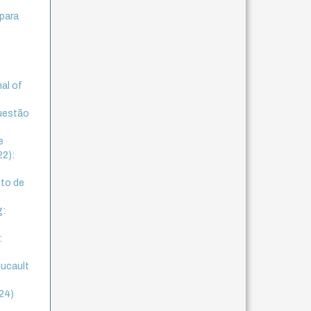
 para
nal of
questão
e
22):
nto de
g:
:
oucault
024)