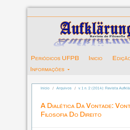
Periódicos UFPB
Inicio
Ediçã
Informações
Início
/
Arquivos
/
v. 1 n. 2 (2014): Revista Aufkl
A Dialética Da Vontade: Von
Filosofia Do Direito