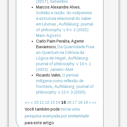
(2017), Setembro
Marcos Alexandre Alves,
Solidão e razão: do solipsismo
à estrutura relacional do saber
em Lévinas
,
Aufklärung: journal
of philosophy: v. 9 n. 2 (2022):
Maio-Agosto
Carlo Paim Peralta, Agemir
Bavaresco,
Da Quantidade Pura
ao Quantum na Ciência da
Lógica de Hegel
,
Aufklärung:
journal of philosophy: v. 10 n. 1
(2023): Janeiro-Abril
Ricardo Valim,
O pensar
indígena como reflexão de
fronteira
,
Aufklärung: journal of
philosophy: v. 12 n. 3 (2025)
<<
<
10
11
12
13
14
15
16
17
18
19
>
>>
Você também pode
iniciar uma
pesquisa avançada por similaridade
para este artigo.