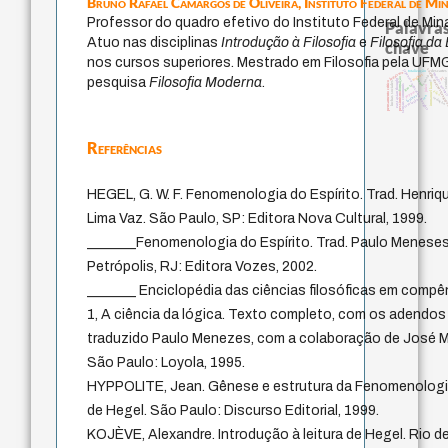
Bruno Rafael Camargos de Oliveira,
Instituto Federal de Mi
Professor do quadro efetivo do Instituto Federal de Min
Palavras
Atuo nas disciplinas
Introdução à Filosofia
e
Filosofia d
chave
nos cursos superiores. Mestrado em Filosofia pela UFMG
japanese education thoughts
código da dinastia ng
totalização
descartes
judaísmo
modelos menta
mulher
carnap
yi
pesquisa
Filosofia Moderna
.
formação
east asian thought
sentido
li
nome
luchas sociales
pensamento critico
immanuel kant
sensus communis
gosto
juízo
popper
ética.
pessimismo
levinas
ren
redução
revelação
Referências
HEGEL, G. W. F. Fenomenologia do Espírito. Trad. Henriq
Lima Vaz. São Paulo, SP: Editora Nova Cultural, 1999.
_______Fenomenologia do Espírito. Trad. Paulo Meneses.
Petrópolis, RJ: Editora Vozes, 2002.
_______ Enciclopédia das ciências filosóficas em compên
1, A ciência da lógica. Texto completo, com os adendos 
traduzido Paulo Menezes, com a colaboração de José 
São Paulo: Loyola, 1995.
HYPPOLITE, Jean. Gênese e estrutura da Fenomenologia
de Hegel. São Paulo: Discurso Editorial, 1999.
KOJÈVE, Alexandre. Introdução à leitura de Hegel. Rio de