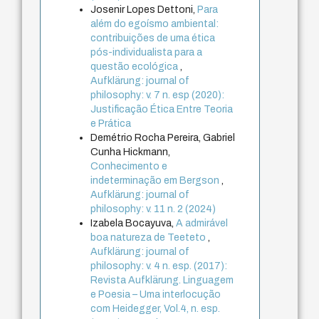
Josenir Lopes Dettoni,
Para
além do egoísmo ambiental:
contribuições de uma ética
pós-individualista para a
questão ecológica
,
Aufklärung: journal of
philosophy: v. 7 n. esp (2020):
Justificação Ética Entre Teoria
e Prática
Demétrio Rocha Pereira, Gabriel
Cunha Hickmann,
Conhecimento e
indeterminação em Bergson
,
Aufklärung: journal of
philosophy: v. 11 n. 2 (2024)
Izabela Bocayuva,
A admirável
boa natureza de Teeteto
,
Aufklärung: journal of
philosophy: v. 4 n. esp. (2017):
Revista Aufklärung. Linguagem
e Poesia – Uma interlocução
com Heidegger, Vol.4, n. esp.