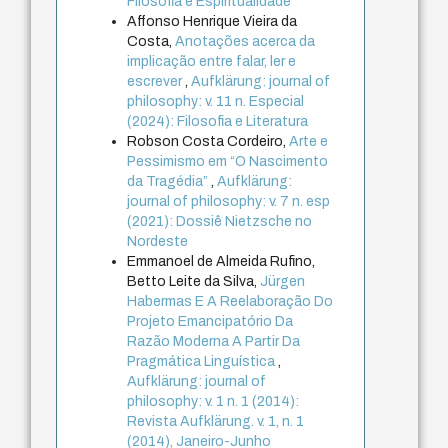
Filosofia e Espiritualidade
Affonso Henrique Vieira da
Costa,
Anotações acerca da
implicação entre falar, ler e
escrever
,
Aufklärung: journal of
philosophy: v. 11 n. Especial
(2024): Filosofia e Literatura
Robson Costa Cordeiro,
Arte e
Pessimismo em “O Nascimento
da Tragédia”
,
Aufklärung:
journal of philosophy: v. 7 n. esp
(2021): Dossiê Nietzsche no
Nordeste
Emmanoel de Almeida Rufino,
Betto Leite da Silva,
Jürgen
Habermas E A Reelaboração Do
Projeto Emancipatório Da
Razão Moderna A Partir Da
Pragmática Linguística
,
Aufklärung: journal of
philosophy: v. 1 n. 1 (2014):
Revista Aufklärung. v. 1, n. 1
(2014), Janeiro-Junho