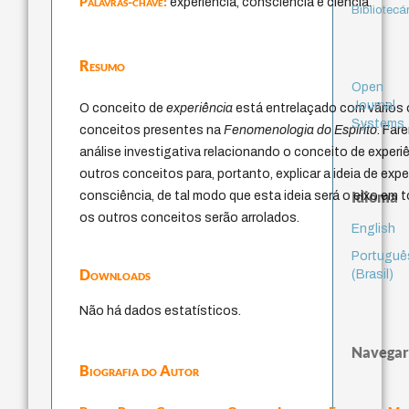
Palavras-chave:
experiência, consciência e ciência.
Bibliotecá
Resumo
Open
Journal
O conceito de
experiência
está entrelaçado com vários
Systems
conceitos presentes na
Fenomenologia do Espírito
. Fa
análise investigativa relacionando o conceito de exper
outros conceitos para, portanto, explicar a ideia de expe
Idioma
consciência, de tal modo que esta ideia será o eixo em 
os outros conceitos serão arrolados.
English
Portuguê
Downloads
(Brasil)
Não há dados estatísticos.
Navegar
Biografia do Autor