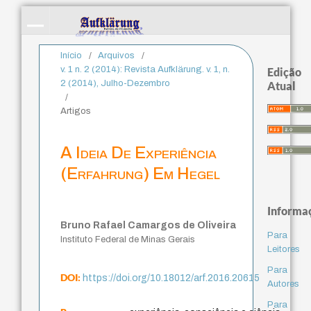
Início
/
Arquivos
/
v. 1 n. 2 (2014): Revista Aufklärung. v. 1, n.
Edição
2 (2014), Julho-Dezembro
Atual
/
Artigos
A Ideia De Experiência
(Erfahrung) Em Hegel
Informa
Bruno Rafael Camargos de Oliveira
Para
Instituto Federal de Minas Gerais
Leitores
Para
DOI:
https://doi.org/10.18012/arf.2016.20615
Autores
Para