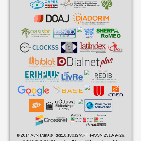
© 2014 Aufklärung
®
, doi:10.18012/ARF, e-ISSN 2318-9428,