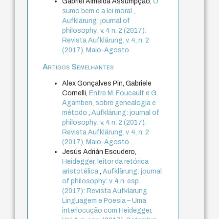
Gabriel Almeida Assumpção,
O
sumo bem e a lei moral
,
Aufklärung: journal of
philosophy: v. 4 n. 2 (2017):
Revista Aufklärung. v. 4, n. 2
(2017), Maio-Agosto
Artigos Semelhantes
Alex Gonçalves Pin, Gabriele
Cornelli,
Entre M. Foucault e G.
Agamben, sobre genealogia e
método
,
Aufklärung: journal of
philosophy: v. 4 n. 2 (2017):
Revista Aufklärung. v. 4, n. 2
(2017), Maio-Agosto
Jesús Adrián Escudero,
Heidegger, leitor da retórica
aristotélica
,
Aufklärung: journal
of philosophy: v. 4 n. esp.
(2017): Revista Aufklärung.
Linguagem e Poesia – Uma
interlocução com Heidegger,