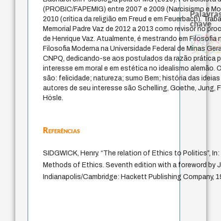
(PROBIC/FAPEMIG) entre 2007 e 2009 (Narcisismo e Mod
Palavras
2010 (crítica da religião em Freud e em Feuerbach). Tra
chave
Memorial Padre Vaz de 2012 a 2013 como revisor no pro
j.c.m. neto
therapy
history of philosophy
bataille
de Henrique Vaz. Atualmente, é mestrando em Filosofia n
logos
intolerância
reali
género
homem-medida
protágoras
perdón
palavra
idade
leyes
fundamentalismo
experiência tempor
metafísica do tempo
desejo
Filosofia Moderna na Universidade Federal de Minas Ger
violencia
lei
guayaquil
acquaintance
jacobi
mind
sacrifíci
CNPQ, dedicando-se aos postulados da razão prática pu
interesse em moral e em estética no idealismo alemão. 
são: felicidade; natureza; sumo Bem; história das ideia
autores de seu interesse são Schelling, Goethe, Jung, Fi
Hösle.
Referências
SIDGWICK, Henry. “The relation of Ethics to Politics”, I
Methods of Ethics. Seventh edition with a foreword by 
Indianapolis/Cambridge: Hackett Publishing Company, 19