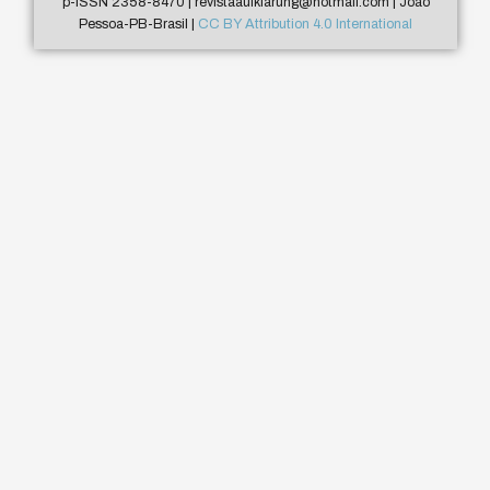
p-ISSN 2358-8470 | revistaaufklarung@hotmail.com | João
Pessoa-PB-Brasil |
CC BY Attribution 4.0 International