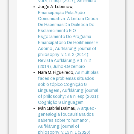
Vol.4, n. esp. (2017), Setembro
Jorge A. Lubenow,
Emancipação Pela Ação
Comunicativa: A Leitura Crítica
De Habermas Da Dialética Do
Esclarecimento E O
Esgotamento Do Programa
Emancipatório De Horkheimer E
Adorno
,
Aufklärung: journal of
philosophy: v. 1 n. 2 (2014):
Revista Aufklärung. v. 1, n. 2
(2014), Julho-Dezembro
Nara M. Figueiredo,
As múltiplas
faces de problemas situados
sob o tópico Cognição &
Linguagem
,
Aufklärung: journal
of philosophy: v. 8 n. esp (2021):
Cognição & Linguagem
Iván Gabriel Dalmau,
A arqueo-
genealogia foucaultiana dos
saberes sobre “o humano”
,
Aufklärung: journal of
philosophy: v. 13 n. 1 (2026)