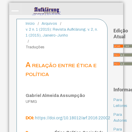
Início
/
Arquivos
/
v. 2 n. 1 (2015): Revista Aufklärung. v. 2, n.
Edição
1 (2015), Janeiro-Junho
Atual
/
Traduções
A relação entre ética e
política
Informa
Gabriel Almeida Assumpção
Para
UFMG
Leitores
Para
DOI:
https://doi.org/10.18012/arf.2016.22002
Autores
Para