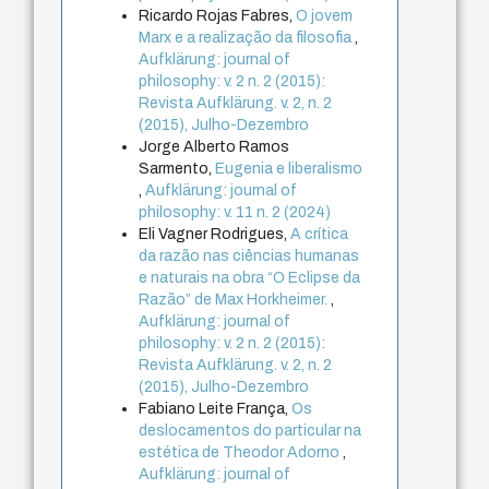
Ricardo Rojas Fabres,
O jovem
Marx e a realização da filosofia
,
Aufklärung: journal of
philosophy: v. 2 n. 2 (2015):
Revista Aufklärung. v. 2, n. 2
(2015), Julho-Dezembro
Jorge Alberto Ramos
Sarmento,
Eugenia e liberalismo
,
Aufklärung: journal of
philosophy: v. 11 n. 2 (2024)
Eli Vagner Rodrigues,
A crítica
da razão nas ciências humanas
e naturais na obra “O Eclipse da
Razão” de Max Horkheimer.
,
Aufklärung: journal of
philosophy: v. 2 n. 2 (2015):
Revista Aufklärung. v. 2, n. 2
(2015), Julho-Dezembro
Fabiano Leite França,
Os
deslocamentos do particular na
estética de Theodor Adorno
,
Aufklärung: journal of