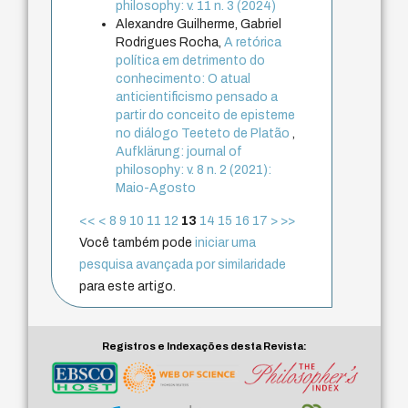
philosophy: v. 11 n. 3 (2024)
Alexandre Guilherme, Gabriel
Rodrigues Rocha,
A retórica
política em detrimento do
conhecimento: O atual
anticientificismo pensado a
partir do conceito de episteme
no diálogo Teeteto de Platão
,
Aufklärung: journal of
philosophy: v. 8 n. 2 (2021):
Maio-Agosto
<<
<
8
9
10
11
12
13
14
15
16
17
>
>>
Você também pode
iniciar uma
pesquisa avançada por similaridade
para este artigo.
Registros e Indexações desta Revista: