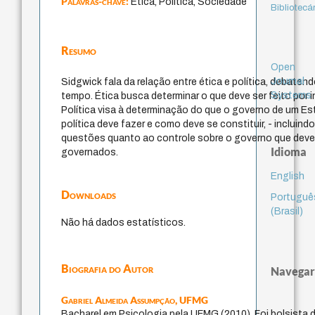
Palavras-chave:
Ética, Política, Sociedade
Bibliotecá
Resumo
Open
Journal
Sidgwick fala da relação entre ética e política, debate
Systems
tempo. Ética busca determinar o que deve ser feito por 
Política visa à determinação do que o governo de um E
política deve fazer e como deve se constituir, - incluindo
questões quanto ao controle sobre o governo que dever
Idioma
governados.
English
Downloads
Portuguê
(Brasil)
Não há dados estatísticos.
Biografia do Autor
Navegar
Gabriel Almeida Assumpção,
UFMG
Bacharel em Psicologia pela UFMG (2010). Foi bolsista de