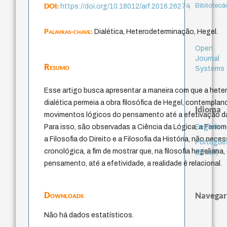
DOI:
Bibliotecá
https://doi.org/10.18012/arf.2016.26274
Palavras-chave:
Dialética, Heterodeterminação, Hegel.
Open
Journal
Resumo
Systems
Esse artigo busca apresentar a maneira com que a het
dialética permeia a obra filosófica de Hegel, contempla
Idioma
movimentos lógicos do pensamento até a efetivação da 
English
Para isso, são observadas a Ciência da Lógica, a Fenom
a Filosofia do Direito e a Filosofia da História, não ne
Portuguê
cronológica, a fim de mostrar que, na filosofia hegeliana
(Brasil)
pensamento, até a efetividade, a realidade é relacional.
Downloads
Navegar
Não há dados estatísticos.