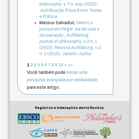
philosophy: v. 7 n. esp (2020):
Justificação Ética Entre Teoria
e Prática
Mateus Salvadori,
Direito e
justiça em Hegel: via da cura e
da expiação
,
Aufklärung:
journal of philosophy: v. 2 n. 1
(2015): Revista Aufklärung. v. 2,
n. 1 (2015), Janeiro-Junho
1
2
3
4
5
6
7
8
9
10
>
>>
Você também pode
iniciar uma
pesquisa avançada por similaridade
para este artigo.
Registros e Indexações desta Revista: