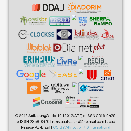
© 2014 Aufklärung
®
, doi:10.18012/ARF, e-ISSN 2318-9428,
p-ISSN 2358-8470 | revistaaufklarung@hotmail.com | João
Pessoa-PB-Brasil |
CC BY Attribution 4.0 International