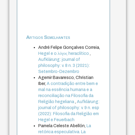
Artigos Semelhantes
André Felipe Gonçalves Correia,
Hegel e o λόγος heraclítico
,
Aufklärung: journal of
philosophy: v. 8 n. 3 (2021):
Setembro-Dezembro
Agemir Bavaresco, Christian
Iber,
A contradição entre bem e
mal na essência humana e a
reconciliação na Filosofia da
Religião hegeliana
,
Aufklärung:
journal of philosophy: v. 9 n. esp
(2022): Filosofia da Religião em
Hegel e Feuerbach
Pamela Celeste Abellón,
La
retórica especulativa. La