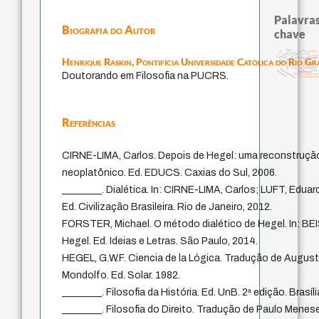
Palavras
Biografia do Autor
chave
desejo
logos
filosofias indígenas
therapy
experiência temporal
bataille
guayaquil
leyes
sacrifício
Henrique Raskin,
Pontifícia Universidade Católica do Rio Gr
j.c.m. neto
metafísica do tempo
jacobi
perdón
fundamentalismo
idade
género
lei
palavra
protágoras
homem-medida
mind
pedagogia
intolerância
Doutorando em Filosofia na PUCRS.
history of philosophy
filosofia brasileir
Referências
CIRNE-LIMA, Carlos. Depois de Hegel: uma reconstrução
neoplatônico. Ed. EDUCS. Caxias do Sul, 2006.
________. Dialética. In: CIRNE-LIMA, Carlos; LUFT, Eduar
Ed. Civilização Brasileira. Rio de Janeiro, 2012.
FORSTER, Michael. O método dialético de Hegel. In: BEI
Hegel. Ed. Ideias e Letras. São Paulo, 2014.
HEGEL, G.W.F. Ciencia de la Lógica. Tradução de Augus
Mondolfo. Ed. Solar. 1982.
________. Filosofia da História. Ed. UnB. 2ª edição. Brasíli
________. Filosofia do Direito. Tradução de Paulo Mene