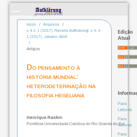
Início
/
Arquivos
/
v. 4 n. 1 (2017): Revista Aufklärung. v. 4, n.
Edição
1 (2017), Janeiro-Abril
Atual
/
Artigos
Do pensamento à
história mundial:
heterodeterinação na
Informa
filosofia hegeliana
Para
Leitores
Henrique Raskin
Para
Pontifícia Universidade Católica do Rio Grande do Sul
Autores
Para