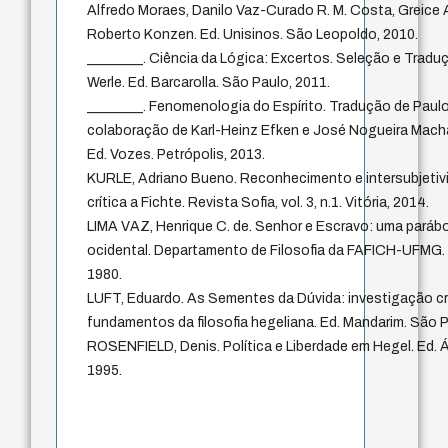
Alfredo Moraes, Danilo Vaz-Curado R. M. Costa, Greice A
Roberto Konzen. Ed. Unisinos. São Leopoldo, 2010.
________. Ciência da Lógica: Excertos. Seleção e Tradu
Werle. Ed. Barcarolla. São Paulo, 2011.
________. Fenomenologia do Espírito. Tradução de Pau
colaboração de Karl-Heinz Efken e José Nogueira Macha
Ed. Vozes. Petrópolis, 2013.
KURLE, Adriano Bueno. Reconhecimento e intersubjetiv
crítica a Fichte. Revista Sofia, vol. 3, n.1. Vitória, 2014.
LIMA VAZ, Henrique C. de. Senhor e Escravo: uma parábol
ocidental. Departamento de Filosofia da FAFICH-UFMG. 
1980.
LUFT, Eduardo. As Sementes da Dúvida: investigação cr
fundamentos da filosofia hegeliana. Ed. Mandarim. São P
ROSENFIELD, Denis. Política e Liberdade em Hegel. Ed. Á
1995.