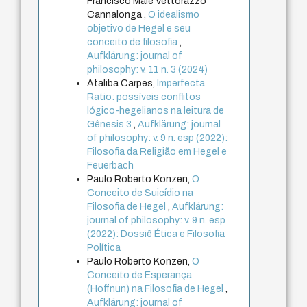
Francisco Malê Vettorazzo
Cannalonga ,
O idealismo
objetivo de Hegel e seu
conceito de filosofia
,
Aufklärung: journal of
philosophy: v. 11 n. 3 (2024)
Ataliba Carpes,
Imperfecta
Ratio: possíveis conflitos
lógico-hegelianos na leitura de
Gênesis 3
,
Aufklärung: journal
of philosophy: v. 9 n. esp (2022):
Filosofia da Religião em Hegel e
Feuerbach
Paulo Roberto Konzen,
O
Conceito de Suicídio na
Filosofia de Hegel
,
Aufklärung:
journal of philosophy: v. 9 n. esp
(2022): Dossiê Ética e Filosofia
Política
Paulo Roberto Konzen,
O
Conceito de Esperança
(Hoffnun) na Filosofia de Hegel
,
Aufklärung: journal of