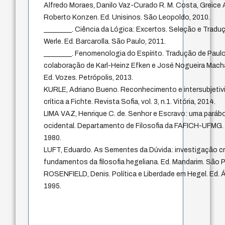
Alfredo Moraes, Danilo Vaz-Curado R. M. Costa, Greice A
Roberto Konzen. Ed. Unisinos. São Leopoldo, 2010.
________. Ciência da Lógica: Excertos. Seleção e Tradu
Werle. Ed. Barcarolla. São Paulo, 2011.
________. Fenomenologia do Espírito. Tradução de Pau
colaboração de Karl-Heinz Efken e José Nogueira Macha
Ed. Vozes. Petrópolis, 2013.
KURLE, Adriano Bueno. Reconhecimento e intersubjetiv
crítica a Fichte. Revista Sofia, vol. 3, n.1. Vitória, 2014.
LIMA VAZ, Henrique C. de. Senhor e Escravo: uma parábol
ocidental. Departamento de Filosofia da FAFICH-UFMG. 
1980.
LUFT, Eduardo. As Sementes da Dúvida: investigação cr
fundamentos da filosofia hegeliana. Ed. Mandarim. São P
ROSENFIELD, Denis. Política e Liberdade em Hegel. Ed. Á
1995.