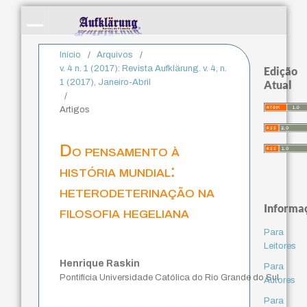
Início
/
Arquivos
/
v. 4 n. 1 (2017): Revista Aufklärung. v. 4, n.
Edição
1 (2017), Janeiro-Abril
Atual
/
Artigos
Do pensamento à
história mundial:
heterodeterinação na
Informa
filosofia hegeliana
Para
Leitores
Henrique Raskin
Para
Pontifícia Universidade Católica do Rio Grande do Sul
Autores
Para