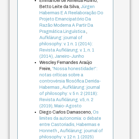
Emmanoel de Almeida Rufino,
Betto Leite da Silva,
Jürgen
Habermas E A Reelaboração Do
Projeto Emancipatório Da
Razão Moderna A Partir Da
Pragmática Linguística
,
Aufklärung: journal of
philosophy: v. 1 n. 1 (2014):
Revista Aufklärung. v. 1, n. 1
(2014), Janeiro-Junho
Wescley Fernandes Araújo
Freire,
“Nossa honestidade!”:
notas críticas sobre a
controvérsia filosófica Derrida-
Habermas
,
Aufklärung: journal
of philosophy: v. 5 n. 2 (2018):
Revista Aufklärung. v.5, n. 2
(2019), Maio-Agosto
Diego Carlos Damasceno,
Os
limites da autonomia: o debate
entre Castoriadis, Habermas e
Honneth
,
Aufklärung: journal of
philosophy: v. 12 n. 1 (2025)