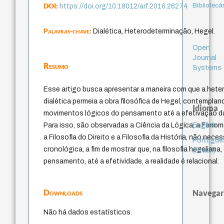
DOI:
Bibliotecá
https://doi.org/10.18012/arf.2016.26274
Palavras-chave:
Dialética, Heterodeterminação, Hegel.
Open
Journal
Resumo
Systems
Esse artigo busca apresentar a maneira com que a het
dialética permeia a obra filosófica de Hegel, contempla
Idioma
movimentos lógicos do pensamento até a efetivação da 
English
Para isso, são observadas a Ciência da Lógica, a Fenom
a Filosofia do Direito e a Filosofia da História, não ne
Portuguê
cronológica, a fim de mostrar que, na filosofia hegeliana
(Brasil)
pensamento, até a efetividade, a realidade é relacional.
Downloads
Navegar
Não há dados estatísticos.