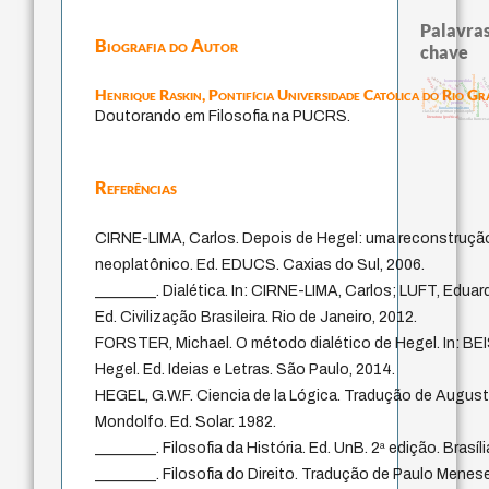
Palavras
Biografia do Autor
chave
experiência temporal
violencia
desejo
batail
homem-medida
leyes
filosofias indígenas
protágoras
lei
intolerância
metafísica do tempo
j.c.m. neto
Henrique Raskin,
Pontifícia Universidade Católica do Rio Gr
viktor frankl
idade
jacobi
género
palavr
logos
perdón
mind
fundamentalismo
Doutorando em Filosofia na PUCRS.
classical german philosophy
literatura (poética)
filosofia frances
Referências
CIRNE-LIMA, Carlos. Depois de Hegel: uma reconstrução
neoplatônico. Ed. EDUCS. Caxias do Sul, 2006.
________. Dialética. In: CIRNE-LIMA, Carlos; LUFT, Eduar
Ed. Civilização Brasileira. Rio de Janeiro, 2012.
FORSTER, Michael. O método dialético de Hegel. In: BEI
Hegel. Ed. Ideias e Letras. São Paulo, 2014.
HEGEL, G.W.F. Ciencia de la Lógica. Tradução de Augus
Mondolfo. Ed. Solar. 1982.
________. Filosofia da História. Ed. UnB. 2ª edição. Brasíli
________. Filosofia do Direito. Tradução de Paulo Mene