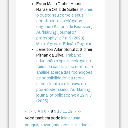
Ester Maria Dreher Heuser,
Rafaela Ortiz de Salles,
Mulher,
o outro: seu corpo e seus
constituintes biológicos,
segundo Simone de Beauvoir
,
Aufklärung: journal of
philosophy: v. 7 n. 2 (2020):
Maio-Agosto. Edição Regular
Jenerton Arlan Schütz, Sidinei
Pithan da Silva,
Trabalho,
educação e epistemologia na
“crise da capitalismo real”: uma
análise acerca das “condições
de possibilidade” da teoria
crítica frente à ofensiva do
pós-modernismo
,
Aufklärung:
journal of philosophy: v. 12 n. 3
(2025)
<<
<
3
4
5
6
7
8
9
10
11
12
>
>>
Você também pode
iniciar uma
pesquisa avançada por similaridade