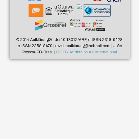
© 2014 Aufklärung
®
, doi:10.18012/ARF, e-ISSN 2318-9428,
p-ISSN 2358-8470 | revistaaufklarung@hotmail.com | João
Pessoa-PB-Brasil |
CC BY Attribution 4.0 International