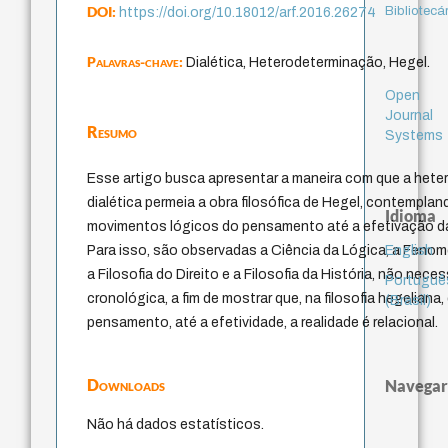
DOI:
Bibliotecá
https://doi.org/10.18012/arf.2016.26274
Palavras-chave:
Dialética, Heterodeterminação, Hegel.
Open
Journal
Resumo
Systems
Esse artigo busca apresentar a maneira com que a het
dialética permeia a obra filosófica de Hegel, contempla
Idioma
movimentos lógicos do pensamento até a efetivação da 
English
Para isso, são observadas a Ciência da Lógica, a Fenom
a Filosofia do Direito e a Filosofia da História, não ne
Portuguê
cronológica, a fim de mostrar que, na filosofia hegeliana
(Brasil)
pensamento, até a efetividade, a realidade é relacional.
Downloads
Navegar
Não há dados estatísticos.