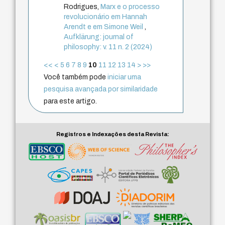
Rodrigues,
Marx e o processo
revolucionário em Hannah
Arendt e em Simone Weil
,
Aufklärung: journal of
philosophy: v. 11 n. 2 (2024)
<<
<
5
6
7
8
9
10
11
12
13
14
>
>>
Você também pode
iniciar uma
pesquisa avançada por similaridade
para este artigo.
Registros e Indexações desta Revista: