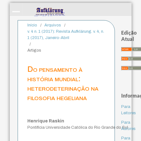
Início
/
Arquivos
/
v. 4 n. 1 (2017): Revista Aufklärung. v. 4, n.
Edição
1 (2017), Janeiro-Abril
Atual
/
Artigos
Do pensamento à
história mundial:
heterodeterinação na
Informa
filosofia hegeliana
Para
Leitores
Henrique Raskin
Para
Pontifícia Universidade Católica do Rio Grande do Sul
Autores
Para