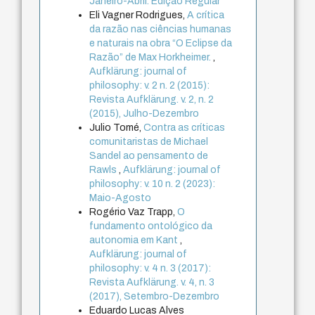
Janeiro-Abril. Edição Regular
Eli Vagner Rodrigues,
A crítica
da razão nas ciências humanas
e naturais na obra “O Eclipse da
Razão” de Max Horkheimer.
,
Aufklärung: journal of
philosophy: v. 2 n. 2 (2015):
Revista Aufklärung. v. 2, n. 2
(2015), Julho-Dezembro
Julio Tomé,
Contra as críticas
comunitaristas de Michael
Sandel ao pensamento de
Rawls
,
Aufklärung: journal of
philosophy: v. 10 n. 2 (2023):
Maio-Agosto
Rogério Vaz Trapp,
O
fundamento ontológico da
autonomia em Kant
,
Aufklärung: journal of
philosophy: v. 4 n. 3 (2017):
Revista Aufklärung. v. 4, n. 3
(2017), Setembro-Dezembro
Eduardo Lucas Alves