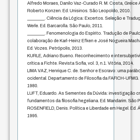
Alfredo Moraes, Danilo Vaz-Curado R. M. Costa, Greice A
Roberto Konzen. Ed. Unisinos. São Leopoldo, 2010.
________. Ciência da Lógica: Excertos. Seleção e Tradu
Werle. Ed. Barcarolla. São Paulo, 2011.
________. Fenomenologia do Espírito. Tradução de Pau
colaboração de Karl-Heinz Efken e José Nogueira Macha
Ed. Vozes. Petrópolis, 2013.
KURLE, Adriano Bueno. Reconhecimento e intersubjetiv
crítica a Fichte. Revista Sofia, vol. 3, n.1. Vitória, 2014.
LIMA VAZ, Henrique C. de. Senhor e Escravo: uma parábol
ocidental. Departamento de Filosofia da FAFICH-UFMG. 
1980.
LUFT, Eduardo. As Sementes da Dúvida: investigação cr
fundamentos da filosofia hegeliana. Ed. Mandarim. São P
ROSENFIELD, Denis. Política e Liberdade em Hegel. Ed. Á
1995.