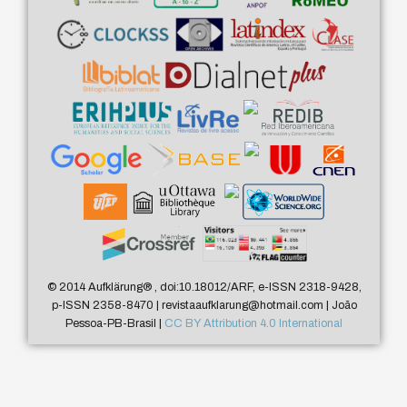
© 2014 Aufklärung
®
, doi:10.18012/ARF, e-ISSN 2318-9428,
p-ISSN 2358-8470 | revistaaufklarung@hotmail.com | João
Pessoa-PB-Brasil |
CC BY Attribution 4.0 International