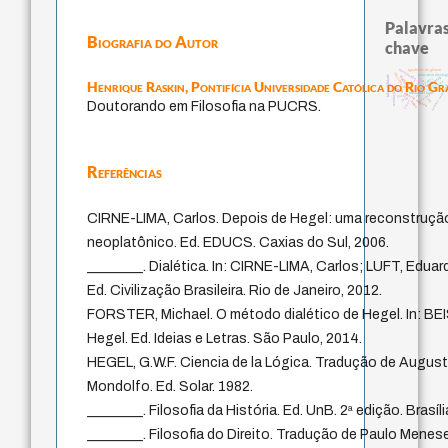
Palavras
Biografia do Autor
chave
constituição
igualdade de gênero
judaísmo
education ideolog
falseabilidade
mulher
modelos mentais
descartes
formação
ética.
Henrique Raskin,
Pontifícia Universidade Católica do Rio Gr
li
totalização
código da dinastia nguyen
sensus communi
redução
revelação
immanuel kant
carnap
yi
gosto
juízo
ren
popper
nome
Doutorando em Filosofia na PUCRS.
Referências
CIRNE-LIMA, Carlos. Depois de Hegel: uma reconstrução
neoplatônico. Ed. EDUCS. Caxias do Sul, 2006.
________. Dialética. In: CIRNE-LIMA, Carlos; LUFT, Eduar
Ed. Civilização Brasileira. Rio de Janeiro, 2012.
FORSTER, Michael. O método dialético de Hegel. In: BEI
Hegel. Ed. Ideias e Letras. São Paulo, 2014.
HEGEL, G.W.F. Ciencia de la Lógica. Tradução de Augus
Mondolfo. Ed. Solar. 1982.
________. Filosofia da História. Ed. UnB. 2ª edição. Brasíli
________. Filosofia do Direito. Tradução de Paulo Mene