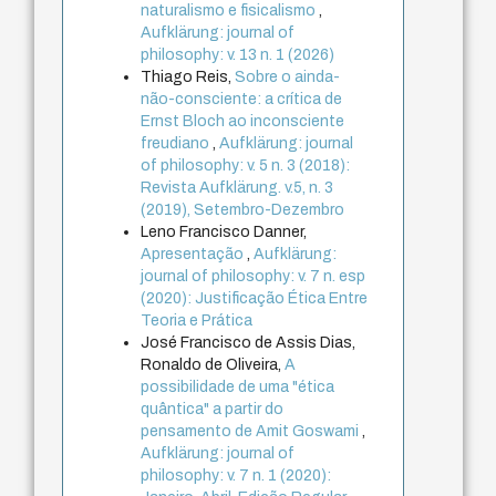
naturalismo e fisicalismo
,
Aufklärung: journal of
philosophy: v. 13 n. 1 (2026)
Thiago Reis,
Sobre o ainda-
não-consciente: a crítica de
Ernst Bloch ao inconsciente
freudiano
,
Aufklärung: journal
of philosophy: v. 5 n. 3 (2018):
Revista Aufklärung. v.5, n. 3
(2019), Setembro-Dezembro
Leno Francisco Danner,
Apresentação
,
Aufklärung:
journal of philosophy: v. 7 n. esp
(2020): Justificação Ética Entre
Teoria e Prática
José Francisco de Assis Dias,
Ronaldo de Oliveira,
A
possibilidade de uma "ética
quântica" a partir do
pensamento de Amit Goswami
,
Aufklärung: journal of
philosophy: v. 7 n. 1 (2020):