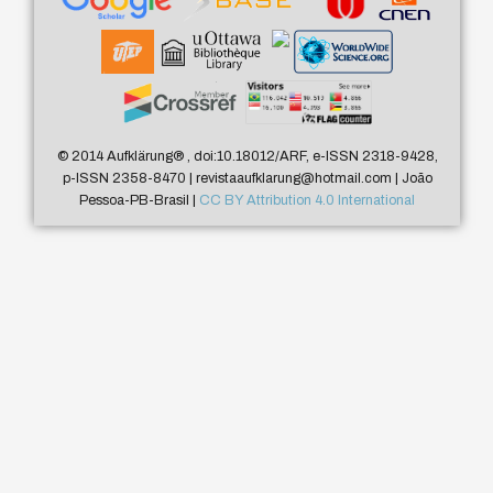
© 2014 Aufklärung
®
, doi:10.18012/ARF, e-ISSN 2318-9428,
p-ISSN 2358-8470 | revistaaufklarung@hotmail.com | João
Pessoa-PB-Brasil |
CC BY Attribution 4.0 International