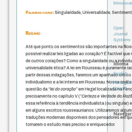
Bibliotecá
Palavras-chave:
Singularidade, Universalidade, Sentiment
Open
Resumo
Journal
Systems
Até que ponto os sentimentos são importantes na filo
possível realizar leis ligadas ao coração? É factível qu
de outros corações? Como a singularidade ou a individu
Idioma
universalidade ética? A lei em Rousseau é puramente ra
English
partir dessas indagações, faremos um apanhado crítico
individualismo e a lei interna em Rousseau. Nossa anál
Portuguê
(Brasil)
questão da
“lei do coração”
em Hegel localizada na
Feno
precisamente no capítulo V (
“Certeza e Verdade da Raz
essa referência à tendência individualista (ou singular
em alguns escritos rousseaunianos. Utilizaremos alguma
Navegar
traduções modernas disponíveis dos pensadores em qu
tornarem o estudo mais preciso e enriquecedor.