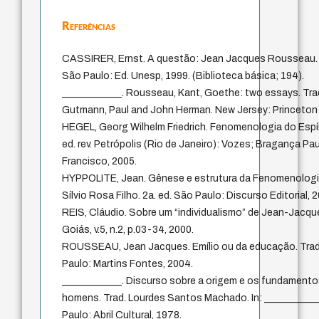
Referências
CASSIRER, Ernst. A questão: Jean Jacques Rousseau. T
São Paulo: Ed. Unesp, 1999. (Biblioteca básica; 194).
____________. Rousseau, Kant, Goethe: two essays. Tr
Gutmann, Paul and John Herman. New Jersey: Princeton 
HEGEL, Georg Wilhelm Friedrich. Fenomenologia do Espír
ed. rev. Petrópolis (Rio de Janeiro): Vozes; Bragança Pau
Francisco, 2005.
HYPPOLITE, Jean. Gênese e estrutura da Fenomenologia 
Sílvio Rosa Filho. 2a. ed. São Paulo: Discurso Editorial, 
REIS, Cláudio. Sobre um “individualismo” de Jean-Jacq
Goiás, v.5, n.2, p.03-34, 2000.
ROUSSEAU, Jean Jacques. Emílio ou da educação. Trad. 
Paulo: Martins Fontes, 2004.
____________. Discurso sobre a origem e os fundamento
homens. Trad. Lourdes Santos Machado. In: ___________
Paulo: Abril Cultural, 1978.