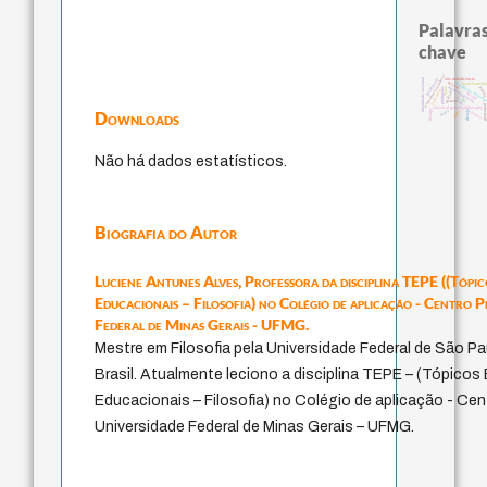
Palavras
chave
experiência temporal
identidade nacional
intolerância
não maleficência
palavra
homem-medid
metafísica do temp
fundamentalismo
perdó
protágoras
mind
j.c.m. neto
idade
bataille
jacobi
lei
género
guayaquil
classical german philosophy
therapy
Downloads
logos
leyes
desejo
animais
Não há dados estatísticos.
Biografia do Autor
Luciene Antunes Alves,
Professora da disciplina TEPE ((Tópic
Educacionais – Filosofia) no Colégio de aplicação - Centro 
Federal de Minas Gerais - UFMG.
Mestre em Filosofia pela Universidade Federal de São P
Brasil. Atualmente leciono a disciplina TEPE – (Tópicos
Educacionais – Filosofia) no Colégio de aplicação - Ce
Universidade Federal de Minas Gerais – UFMG.