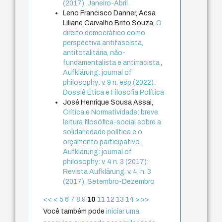
(2017), Janeiro-Abril
Leno Francisco Danner, Acsa
Liliane Carvalho Brito Souza,
O
direito democrático como
perspectiva antifascista,
antitotalitária, não-
fundamentalista e antirracista
,
Aufklärung: journal of
philosophy: v. 9 n. esp (2022):
Dossiê Ética e Filosofia Política
José Henrique Sousa Assai,
Crítica e Normatividade: breve
leitura filosófica-social sobre a
solidariedade política e o
orçamento participativo
,
Aufklärung: journal of
philosophy: v. 4 n. 3 (2017):
Revista Aufklärung. v. 4, n. 3
(2017), Setembro-Dezembro
<<
<
5
6
7
8
9
10
11
12
13
14
>
>>
Você também pode
iniciar uma