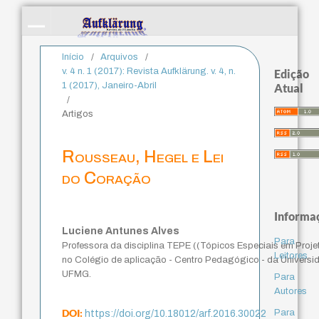
Início
/
Arquivos
/
v. 4 n. 1 (2017): Revista Aufklärung. v. 4, n.
Edição
1 (2017), Janeiro-Abril
Atual
/
Artigos
Rousseau, Hegel e Lei
do Coração
Informa
Luciene Antunes Alves
Para
Professora da disciplina TEPE ((Tópicos Especiais em Projet
Leitores
no Colégio de aplicação - Centro Pedagógico - da Universid
UFMG.
Para
Autores
DOI:
Para
https://doi.org/10.18012/arf.2016.30022