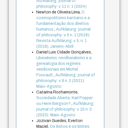
Aufklärung: journal of
philosophy: v. 11 n. 1 (2024)
Newton de Oliveira Lima,
O
cosmopolitismo kantiano e a
fundamentação dos direitos
humanos
,
Aufklärung: journal
of philosophy: v. 5 n. 1 (2018):
Revista Aufklärung. v. 5, n. 1
(2018), Janeiro-Abril
Daniel Luis Cidade Gonçalves,
Liberalismo, neoliberalismo e a
genealogia dos regimes
veridicionais em Michel
Foucault
,
Aufklärung: journal of
philosophy: v. 8 n. 2 (2021):
Maio-Agosto
Catarina Rochamonte,
Sociedade Aberta: Karl Popper
ou Henri Bergson?
,
Aufklärung:
journal of philosophy: v. 10 n. 2
(2023): Maio-Agosto
Jozivan Guedes, Everton
Maciel,
Os êxitos e os limites