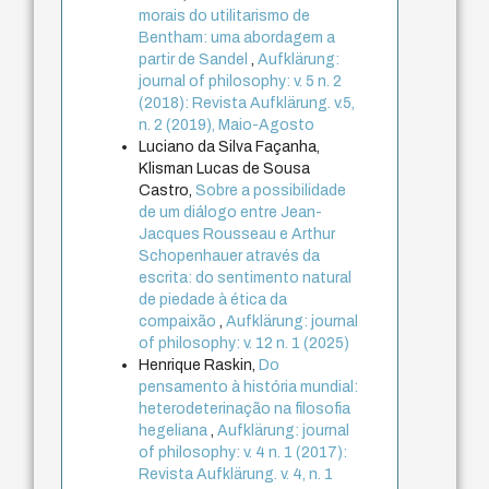
morais do utilitarismo de
Bentham: uma abordagem a
partir de Sandel
,
Aufklärung:
journal of philosophy: v. 5 n. 2
(2018): Revista Aufklärung. v.5,
n. 2 (2019), Maio-Agosto
Luciano da Silva Façanha,
Klisman Lucas de Sousa
Castro,
Sobre a possibilidade
de um diálogo entre Jean-
Jacques Rousseau e Arthur
Schopenhauer através da
escrita: do sentimento natural
de piedade à ética da
compaixão
,
Aufklärung: journal
of philosophy: v. 12 n. 1 (2025)
Henrique Raskin,
Do
pensamento à história mundial:
heterodeterinação na filosofia
hegeliana
,
Aufklärung: journal
of philosophy: v. 4 n. 1 (2017):
Revista Aufklärung. v. 4, n. 1