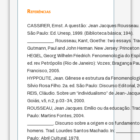
Referências
CASSIRER, Ernst. A questão: Jean Jacques Rousseau. T
São Paulo: Ed. Unesp, 1999. (Biblioteca básica; 194).
____________. Rousseau, Kant, Goethe: two essays. Tr
Gutmann, Paul and John Herman. New Jersey: Princeton 
HEGEL, Georg Wilhelm Friedrich. Fenomenologia do Espír
ed. rev. Petrópolis (Rio de Janeiro): Vozes; Bragança Pau
Francisco, 2005.
HYPPOLITE, Jean. Gênese e estrutura da Fenomenologia 
Sílvio Rosa Filho. 2a. ed. São Paulo: Discurso Editorial, 
REIS, Cláudio. Sobre um “individualismo” de Jean-Jacq
Goiás, v.5, n.2, p.03-34, 2000.
ROUSSEAU, Jean Jacques. Emílio ou da educação. Trad. 
Paulo: Martins Fontes, 2004.
____________. Discurso sobre a origem e os fundamento
homens. Trad. Lourdes Santos Machado. In: ___________
Paulo: Abril Cultural, 1978.