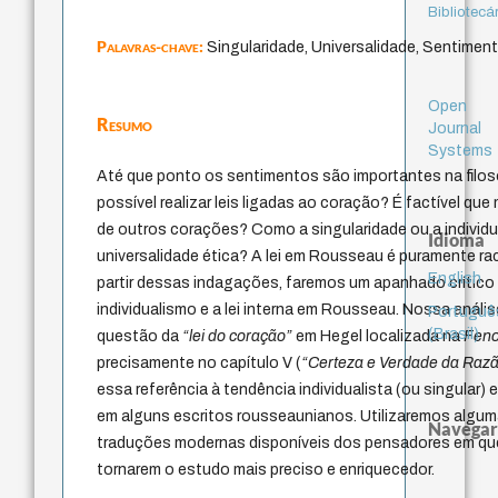
Bibliotecá
Palavras-chave:
Singularidade, Universalidade, Sentiment
Open
Resumo
Journal
Systems
Até que ponto os sentimentos são importantes na filo
possível realizar leis ligadas ao coração? É factível qu
de outros corações? Como a singularidade ou a individu
Idioma
universalidade ética? A lei em Rousseau é puramente ra
English
partir dessas indagações, faremos um apanhado crítico
individualismo e a lei interna em Rousseau. Nossa anál
Portuguê
(Brasil)
questão da
“lei do coração”
em Hegel localizada na
Feno
precisamente no capítulo V (
“Certeza e Verdade da Raz
essa referência à tendência individualista (ou singular
em alguns escritos rousseaunianos. Utilizaremos alguma
Navegar
traduções modernas disponíveis dos pensadores em qu
tornarem o estudo mais preciso e enriquecedor.