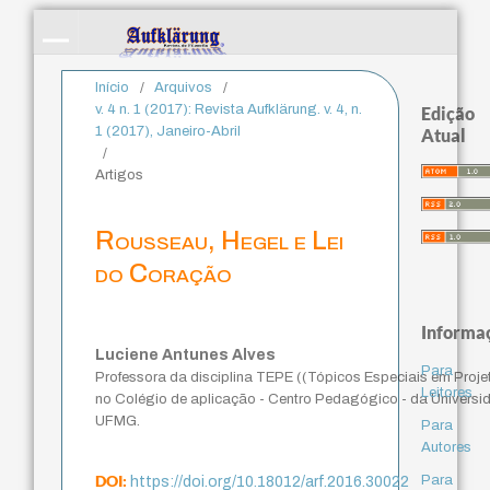
Início
/
Arquivos
/
v. 4 n. 1 (2017): Revista Aufklärung. v. 4, n.
Edição
1 (2017), Janeiro-Abril
Atual
/
Artigos
Rousseau, Hegel e Lei
do Coração
Informa
Luciene Antunes Alves
Para
Professora da disciplina TEPE ((Tópicos Especiais em Projet
Leitores
no Colégio de aplicação - Centro Pedagógico - da Universid
UFMG.
Para
Autores
DOI:
Para
https://doi.org/10.18012/arf.2016.30022