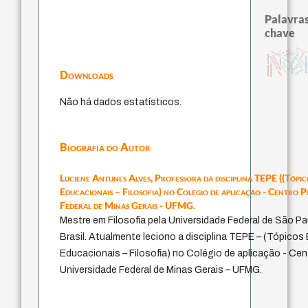
Palavras
chave
guayaquil
leyes
j.c.m. neto
intolerância
experiência temporal
bataille
palavra
fundamentalismo
identidade nacional
homem-medida
metafísica do tempo
mind
protágoras
idade
logos
género
pedagogia
acquaintance
perdón
lei
desejo
jacobi
violencia
Downloads
Não há dados estatísticos.
Biografia do Autor
Luciene Antunes Alves,
Professora da disciplina TEPE ((Tópic
Educacionais – Filosofia) no Colégio de aplicação - Centro 
Federal de Minas Gerais - UFMG.
Mestre em Filosofia pela Universidade Federal de São P
Brasil. Atualmente leciono a disciplina TEPE – (Tópicos
Educacionais – Filosofia) no Colégio de aplicação - Ce
Universidade Federal de Minas Gerais – UFMG.