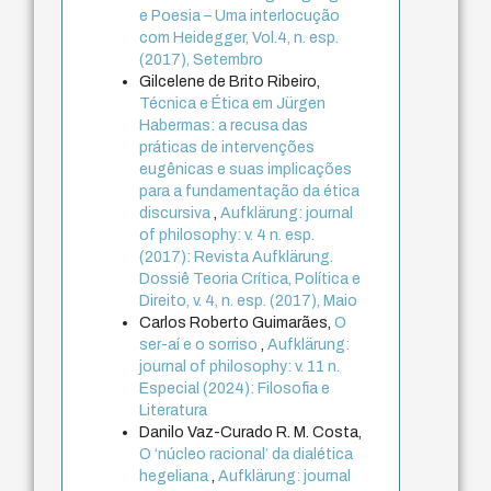
e Poesia – Uma interlocução
com Heidegger, Vol.4, n. esp.
(2017), Setembro
Gilcelene de Brito Ribeiro,
Técnica e Ética em Jürgen
Habermas: a recusa das
práticas de intervenções
eugênicas e suas implicações
para a fundamentação da ética
discursiva
,
Aufklärung: journal
of philosophy: v. 4 n. esp.
(2017): Revista Aufklärung.
Dossiê Teoria Crítica, Política e
Direito, v. 4, n. esp. (2017), Maio
Carlos Roberto Guimarães,
O
ser-aí e o sorriso
,
Aufklärung:
journal of philosophy: v. 11 n.
Especial (2024): Filosofia e
Literatura
Danilo Vaz-Curado R. M. Costa,
O ‘núcleo racional’ da dialética
hegeliana
,
Aufklärung: journal