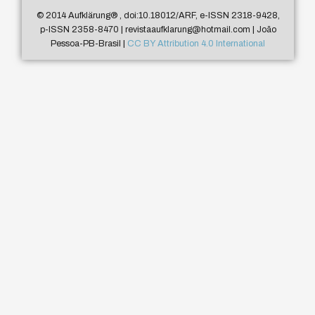
© 2014 Aufklärung
®
, doi:10.18012/ARF, e-ISSN 2318-9428,
p-ISSN 2358-8470 | revistaaufklarung@hotmail.com | João
Pessoa-PB-Brasil |
CC BY Attribution 4.0 International