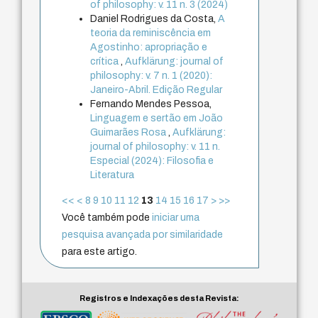
of philosophy: v. 11 n. 3 (2024)
Daniel Rodrigues da Costa,
A
teoria da reminiscência em
Agostinho: apropriação e
crítica
,
Aufklärung: journal of
philosophy: v. 7 n. 1 (2020):
Janeiro-Abril. Edição Regular
Fernando Mendes Pessoa,
Linguagem e sertão em João
Guimarães Rosa
,
Aufklärung:
journal of philosophy: v. 11 n.
Especial (2024): Filosofia e
Literatura
<<
<
8
9
10
11
12
13
14
15
16
17
>
>>
Você também pode
iniciar uma
pesquisa avançada por similaridade
para este artigo.
Registros e Indexações desta Revista: