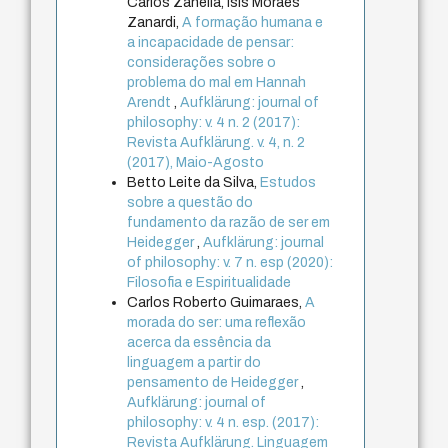
Carlos Zanella, Isis Moraes
Zanardi,
A formação humana e
a incapacidade de pensar:
considerações sobre o
problema do mal em Hannah
Arendt
,
Aufklärung: journal of
philosophy: v. 4 n. 2 (2017):
Revista Aufklärung. v. 4, n. 2
(2017), Maio-Agosto
Betto Leite da Silva,
Estudos
sobre a questão do
fundamento da razão de ser em
Heidegger
,
Aufklärung: journal
of philosophy: v. 7 n. esp (2020):
Filosofia e Espiritualidade
Carlos Roberto Guimaraes,
A
morada do ser: uma reflexão
acerca da essência da
linguagem a partir do
pensamento de Heidegger
,
Aufklärung: journal of
philosophy: v. 4 n. esp. (2017):
Revista Aufklärung. Linguagem