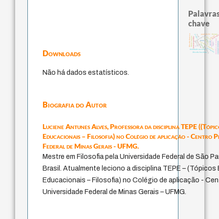
Palavras
chave
papel da lei
therapy
filosofia francesa
mind
perdón
guayaqui
fundamentalismo
desejo
direito romano
palavra
homem-medida
j.c.m. neto
metafísica do tempo
leyes
idade
violencia
jacobi
experiência temporal
protágoras
external relatio
logos
género
bataille
lei
intolerância
pedagogia
identidade nacional
Downloads
filosofia brasileira
Não há dados estatísticos.
Biografia do Autor
Luciene Antunes Alves,
Professora da disciplina TEPE ((Tópic
Educacionais – Filosofia) no Colégio de aplicação - Centro 
Federal de Minas Gerais - UFMG.
Mestre em Filosofia pela Universidade Federal de São P
Brasil. Atualmente leciono a disciplina TEPE – (Tópicos
Educacionais – Filosofia) no Colégio de aplicação - Ce
Universidade Federal de Minas Gerais – UFMG.