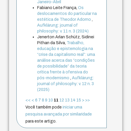
Janeiro-Abril
Fabiano Leite França,
Os
deslocamentos do particular na
estética de Theodor Adorno
,
Aufklärung: journal of
philosophy: v. 11 n. 3 (2024)
Jenerton Arlan Schütz, Sidinei
Pithan da Silva,
Trabalho,
educação e epistemologia na
“crise da capitalismo real”: uma
análise acerca das “condições
de possibilidade” da teoria
crítica frente à ofensiva do
pós-modernismo
,
Aufklärung:
journal of philosophy: v. 12 n. 3
(2025)
<<
<
6
7
8
9
10
11
12
13
14
15
>
>>
Você também pode
iniciar uma
pesquisa avançada por similaridade
para este artigo.