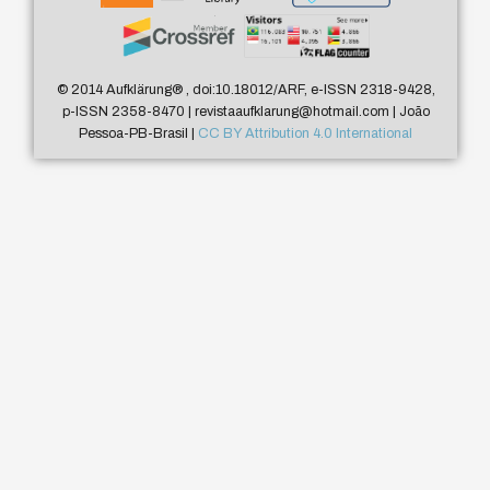
© 2014 Aufklärung
®
, doi:10.18012/ARF, e-ISSN 2318-9428,
p-ISSN 2358-8470 | revistaaufklarung@hotmail.com | João
Pessoa-PB-Brasil |
CC BY Attribution 4.0 International