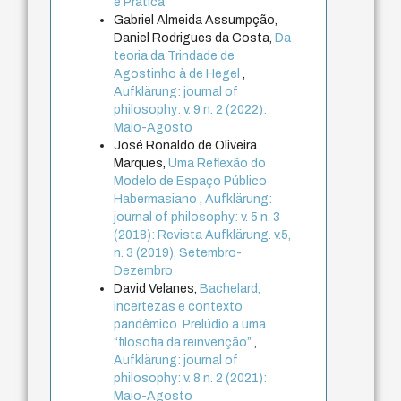
e Prática
Gabriel Almeida Assumpção,
Daniel Rodrigues da Costa,
Da
teoria da Trindade de
Agostinho à de Hegel
,
Aufklärung: journal of
philosophy: v. 9 n. 2 (2022):
Maio-Agosto
José Ronaldo de Oliveira
Marques,
Uma Reflexão do
Modelo de Espaço Público
Habermasiano
,
Aufklärung:
journal of philosophy: v. 5 n. 3
(2018): Revista Aufklärung. v.5,
n. 3 (2019), Setembro-
Dezembro
David Velanes,
Bachelard,
incertezas e contexto
pandêmico. Prelúdio a uma
“filosofia da reinvenção”
,
Aufklärung: journal of
philosophy: v. 8 n. 2 (2021):
Maio-Agosto