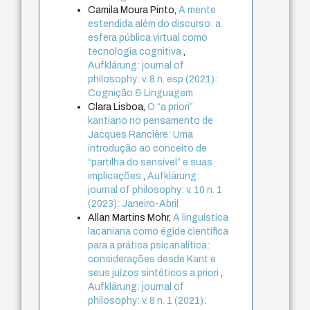
Camila Moura Pinto,
A mente
estendida além do discurso: a
esfera pública virtual como
tecnologia cognitiva
,
Aufklärung: journal of
philosophy: v. 8 n. esp (2021):
Cognição & Linguagem
Clara Lisboa,
O “a priori”
kantiano no pensamento de
Jacques Rancière: Uma
introdução ao conceito de
“partilha do sensível” e suas
implicações
,
Aufklärung:
journal of philosophy: v. 10 n. 1
(2023): Janeiro-Abril
Allan Martins Mohr,
A linguística
lacaniana como égide científica
para a prática psicanalítica:
considerações desde Kant e
seus juízos sintéticos a priori
,
Aufklärung: journal of
philosophy: v. 8 n. 1 (2021):