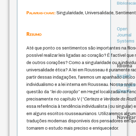
Bibliotecá
Palavras-chave:
Singularidade, Universalidade, Sentiment
Open
Resumo
Journal
Systems
Até que ponto os sentimentos são importantes na filo
possível realizar leis ligadas ao coração? É factível qu
de outros corações? Como a singularidade ou a individu
Idioma
universalidade ética? A lei em Rousseau é puramente ra
English
partir dessas indagações, faremos um apanhado crítico
individualismo e a lei interna em Rousseau. Nossa anál
Portuguê
(Brasil)
questão da
“lei do coração”
em Hegel localizada na
Feno
precisamente no capítulo V (
“Certeza e Verdade da Raz
essa referência à tendência individualista (ou singular
em alguns escritos rousseaunianos. Utilizaremos alguma
Navegar
traduções modernas disponíveis dos pensadores em qu
tornarem o estudo mais preciso e enriquecedor.