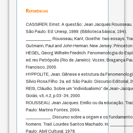
Referências
CASSIRER, Ernst. A questão: Jean Jacques Rousseau. T
São Paulo: Ed. Unesp, 1999. (Biblioteca básica; 194).
____________. Rousseau, Kant, Goethe: two essays. Tr
Gutmann, Paul and John Herman. New Jersey: Princeton 
HEGEL, Georg Wilhelm Friedrich. Fenomenologia do Espír
ed. rev. Petrópolis (Rio de Janeiro): Vozes; Bragança Pau
Francisco, 2005.
HYPPOLITE, Jean. Gênese e estrutura da Fenomenologia 
Sílvio Rosa Filho. 2a. ed. São Paulo: Discurso Editorial, 
REIS, Cláudio. Sobre um “individualismo” de Jean-Jacq
Goiás, v.5, n.2, p.03-34, 2000.
ROUSSEAU, Jean Jacques. Emílio ou da educação. Trad. 
Paulo: Martins Fontes, 2004.
____________. Discurso sobre a origem e os fundamento
homens. Trad. Lourdes Santos Machado. In: ___________
Paulo: Abril Cultural, 1978.