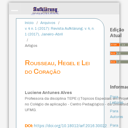
Início
/
Arquivos
/
v. 4 n. 1 (2017): Revista Aufklärung. v. 4, n.
Edição
1 (2017), Janeiro-Abril
Atual
/
Artigos
Rousseau, Hegel e Lei
do Coração
Informa
Luciene Antunes Alves
Para
Professora da disciplina TEPE ((Tópicos Especiais em Projet
Leitores
no Colégio de aplicação - Centro Pedagógico - da Universid
UFMG.
Para
Autores
DOI:
Para
https://doi.org/10.18012/arf.2016.30022