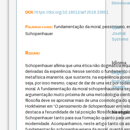
Bibliotecá
DOI:
https://doi.org/10.18012/arf.2016.33681
Palavras-chave:
fundamentação da moral, pessimismo, es
Open
Journal
Schopenhauer
Systems
Resumo
Idioma
Schopenhauer afirma que uma ética não dogmática requ
derivadas da experiência. Nesse sentido o fundamento 
English
metafísica imanente, que sustente, na experiência possí
Portuguê
seja, por isso mesmo, capaz de dar de uma vez por tod
(Brasil)
moral. A fundamentação da moral schopenhaueriana se
argumentação muito próxima de uma metodologia cientí
filosofia deve se aproximar mais de uma cosmologia do 
Horkheimer em “
O pensamento de Schopenhauer em relação
Navegar
destaca a fecundidade de tal posição filosófica e atuali
Schopenhauer tanto para sua formação quanto para uma
modernidade. Acompanhamos, neste artigo tanto os a
fundamentação schopenhaueriana da moral, quanto asp