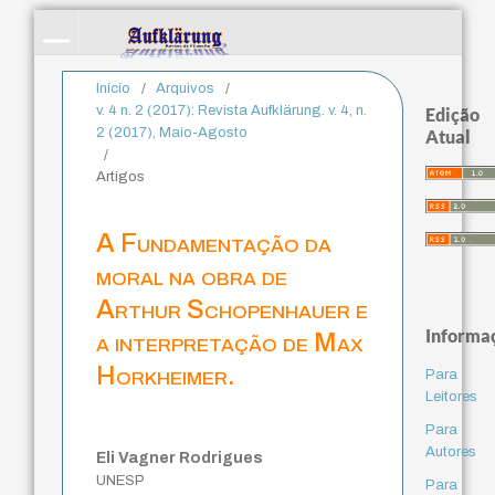
Início
/
Arquivos
/
v. 4 n. 2 (2017): Revista Aufklärung. v. 4, n.
Edição
2 (2017), Maio-Agosto
Atual
/
Artigos
A Fundamentação da
moral na obra de
Arthur Schopenhauer e
Informa
a interpretação de Max
Horkheimer.
Para
Leitores
Para
Autores
Eli Vagner Rodrigues
UNESP
Para