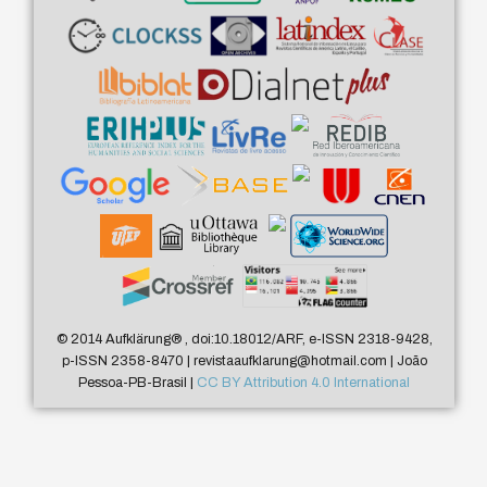
© 2014 Aufklärung
®
, doi:10.18012/ARF, e-ISSN 2318-9428,
p-ISSN 2358-8470 | revistaaufklarung@hotmail.com | João
Pessoa-PB-Brasil |
CC BY Attribution 4.0 International