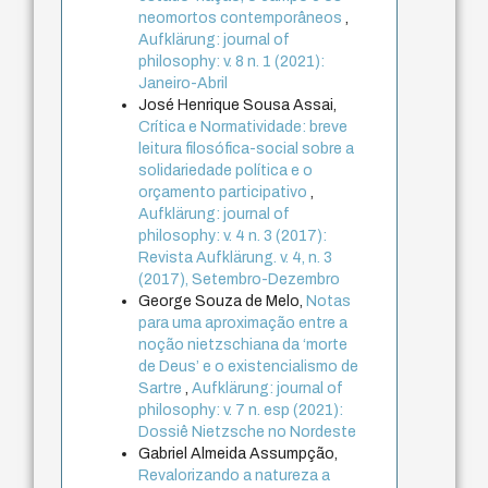
neomortos contemporâneos
,
Aufklärung: journal of
philosophy: v. 8 n. 1 (2021):
Janeiro-Abril
José Henrique Sousa Assai,
Crítica e Normatividade: breve
leitura filosófica-social sobre a
solidariedade política e o
orçamento participativo
,
Aufklärung: journal of
philosophy: v. 4 n. 3 (2017):
Revista Aufklärung. v. 4, n. 3
(2017), Setembro-Dezembro
George Souza de Melo,
Notas
para uma aproximação entre a
noção nietzschiana da ‘morte
de Deus’ e o existencialismo de
Sartre
,
Aufklärung: journal of
philosophy: v. 7 n. esp (2021):
Dossiê Nietzsche no Nordeste
Gabriel Almeida Assumpção,
Revalorizando a natureza a