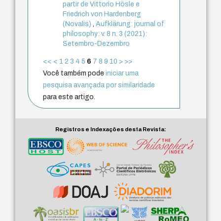
partir de Vittorio Hösle e
Friedrich von Hardenberg
(Novalis)
,
Aufklärung: journal of
philosophy: v. 8 n. 3 (2021):
Setembro-Dezembro
<<
<
1
2
3
4
5
6
7
8
9
10
>
>>
Você também pode
iniciar uma
pesquisa avançada por similaridade
para este artigo.
Registros e Indexações desta Revista: