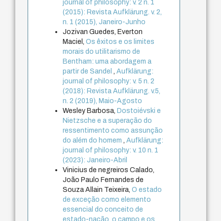
journal of philosophy: v. 2 n. 1
(2015): Revista Aufklärung. v. 2,
n. 1 (2015), Janeiro-Junho
Jozivan Guedes, Everton
Maciel,
Os êxitos e os limites
morais do utilitarismo de
Bentham: uma abordagem a
partir de Sandel
,
Aufklärung:
journal of philosophy: v. 5 n. 2
(2018): Revista Aufklärung. v.5,
n. 2 (2019), Maio-Agosto
Wesley Barbosa,
Dostoiévski e
Nietzsche e a superação do
ressentimento como assunção
do além do homem
,
Aufklärung:
journal of philosophy: v. 10 n. 1
(2023): Janeiro-Abril
Vinicius de negreiros Calado,
João Paulo Fernandes de
Souza Allain Teixeira,
O estado
de exceção como elemento
essencial do conceito de
estado-nação, o campo e os