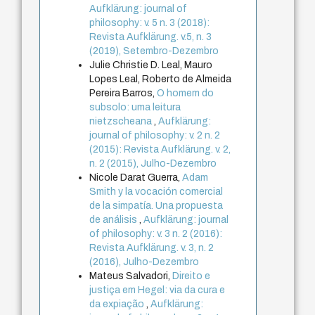
Aufklärung: journal of
philosophy: v. 5 n. 3 (2018):
Revista Aufklärung. v.5, n. 3
(2019), Setembro-Dezembro
Julie Christie D. Leal, Mauro
Lopes Leal, Roberto de Almeida
Pereira Barros,
O homem do
subsolo: uma leitura
nietzscheana
,
Aufklärung:
journal of philosophy: v. 2 n. 2
(2015): Revista Aufklärung. v. 2,
n. 2 (2015), Julho-Dezembro
Nicole Darat Guerra,
Adam
Smith y la vocación comercial
de la simpatía. Una propuesta
de análisis
,
Aufklärung: journal
of philosophy: v. 3 n. 2 (2016):
Revista Aufklärung. v. 3, n. 2
(2016), Julho-Dezembro
Mateus Salvadori,
Direito e
justiça em Hegel: via da cura e
da expiação
,
Aufklärung: