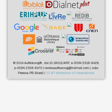
© 2014 Aufklärung
®
, doi:10.18012/ARF, e-ISSN 2318-9428,
p-ISSN 2358-8470 | revistaaufklarung@hotmail.com | João
Pessoa-PB-Brasil |
CC BY Attribution 4.0 International