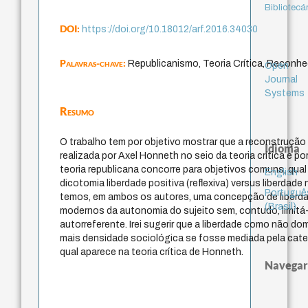
Bibliotecá
DOI:
https://doi.org/10.18012/arf.2016.34030
Palavras-chave:
Republicanismo, Teoria Crítica, Recon
Open
Journal
Systems
Resumo
O trabalho tem por objetivo mostrar que a reconstrução
Idioma
realizada por Axel Honneth no seio da teoria crítica e por
teoria republicana concorre para objetivos comuns, qual
English
dicotomia liberdade positiva (reflexiva) versus liberdad
Portuguê
temos, em ambos os autores, uma concepção de liberd
(Brasil)
modernos da autonomia do sujeito sem, contudo, limitá
autorreferente. Irei sugerir que a liberdade como não do
mais densidade sociológica se fosse mediada pela cate
qual aparece na teoria crítica de Honneth.
Navegar