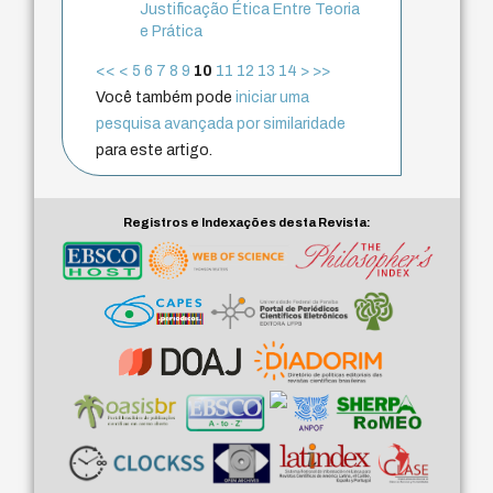
Justificação Ética Entre Teoria
e Prática
<<
<
5
6
7
8
9
10
11
12
13
14
>
>>
Você também pode
iniciar uma
pesquisa avançada por similaridade
para este artigo.
Registros e Indexações desta Revista: