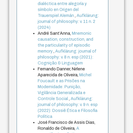
dialéctica entre alegoría y
símbolo en Origen del
Trauerspiel Alemán
,
Aufklärung:
journal of philosophy: v. 11 n. 2
(2024)
André Sant’Anna,
Mnemonic
causation, construction, and
the particularity of episodic
memory
,
Aufklärung: journal of
philosophy: v. 8 n. esp (2021):
Cognição & Linguagem
Fernando Danner, Nirlene
Aparecida de Oliveira,
Michel
Foucault e as Prisões na
Modernidade: Punição,
Vigilância Generalizada e
Controle Social
,
Aufklärung:
journal of philosophy: v. 9 n. esp
(2022): Dossiê Ética e Filosofia
Política
José Francisco de Assis Dias,
Ronaldo de Oliveira,
A