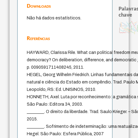
Downloads
Palavras
chave
Não há dados estatísticos.
desobediência civil
certeza
comunidade
pintura
klemperer
metaphysics
carne
alegria
justiça
henri bergson
filosofar
esperança
giustizia
ser-aí
carlo michelstaedter
karl popper
consciência
melancolia
princípios políticos
criticism
intuição
georg simmel
temor
georg lukács
Referências
HAYWARD, Clarissa Rile. What can political freedom mean
democracy? On deliberation, difference, and democratic 
p. 0090591711408245, 2011.
HEGEL, Georg Wilhelm Friedrich. Linhas fundamentais da fi
natural e ciência do Estado em compêndio. Trad. Paulo M
Leopoldo, RS: Ed. UNISINOS, 2010.
HONNETH, Axel. Luta por reconhecimento: a gramática so
São Paulo: Editora 34, 2003.
________. O direito da liberdade. Trad. Saulo Krieger. – S
2015.
________. Sofrimento de indeterminação: uma reatualizaç
Hegel. São Paulo: Esfera Pública, 2007