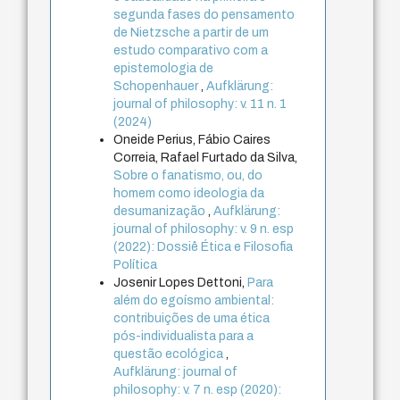
segunda fases do pensamento
de Nietzsche a partir de um
estudo comparativo com a
epistemologia de
Schopenhauer
,
Aufklärung:
journal of philosophy: v. 11 n. 1
(2024)
Oneide Perius, Fábio Caires
Correia, Rafael Furtado da Silva,
Sobre o fanatismo, ou, do
homem como ideologia da
desumanização
,
Aufklärung:
journal of philosophy: v. 9 n. esp
(2022): Dossiê Ética e Filosofia
Política
Josenir Lopes Dettoni,
Para
além do egoísmo ambiental:
contribuições de uma ética
pós-individualista para a
questão ecológica
,
Aufklärung: journal of
philosophy: v. 7 n. esp (2020):