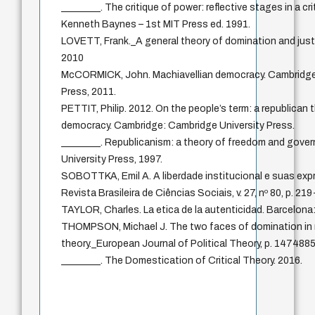
________. The critique of power: reflective stages in a crit
Kenneth Baynes – 1st MIT Press ed. 1991.
LOVETT, Frank._A general theory of domination and justi
2010
McCORMICK, John. Machiavellian democracy. Cambridge
Press, 2011.
PETTIT, Philip. 2012. On the people’s term: a republican
democracy. Cambridge: Cambridge University Press.
________. Republicanism: a theory of freedom and gove
University Press, 1997.
SOBOTTKA, Emil A. A liberdade institucional e suas exp
Revista Brasileira de Ciências Sociais, v. 27, nº 80, p. 21
TAYLOR, Charles. La etica de la autenticidad. Barcelona
THOMPSON, Michael J. The two faces of domination in re
theory._European Journal of Political Theory, p. 14748
________. The Domestication of Critical Theory. 2016.