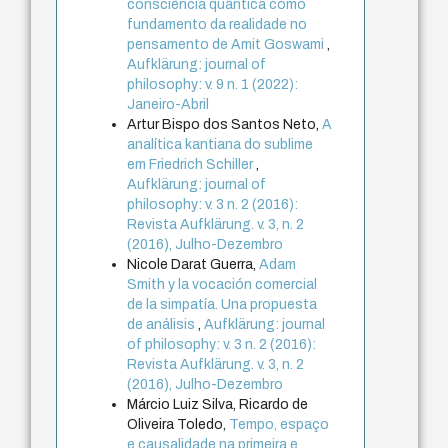
consciência quântica como
fundamento da realidade no
pensamento de Amit Goswami
,
Aufklärung: journal of
philosophy: v. 9 n. 1 (2022):
Janeiro-Abril
Artur Bispo dos Santos Neto,
A
analítica kantiana do sublime
em Friedrich Schiller
,
Aufklärung: journal of
philosophy: v. 3 n. 2 (2016):
Revista Aufklärung. v. 3, n. 2
(2016), Julho-Dezembro
Nicole Darat Guerra,
Adam
Smith y la vocación comercial
de la simpatía. Una propuesta
de análisis
,
Aufklärung: journal
of philosophy: v. 3 n. 2 (2016):
Revista Aufklärung. v. 3, n. 2
(2016), Julho-Dezembro
Márcio Luiz Silva, Ricardo de
Oliveira Toledo,
Tempo, espaço
e causalidade na primeira e