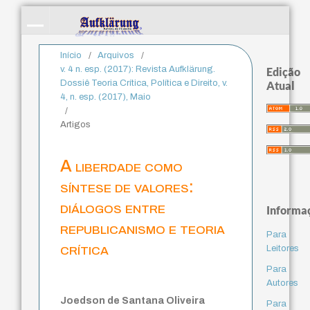
Início
/
Arquivos
/
v. 4 n. esp. (2017): Revista Aufklärung.
Edição
Dossiê Teoria Crítica, Política e Direito, v.
Atual
4, n. esp. (2017), Maio
/
Artigos
A liberdade como
síntese de valores:
diálogos entre
Informa
republicanismo e teoria
Para
crítica
Leitores
Para
Autores
Joedson de Santana Oliveira
Para