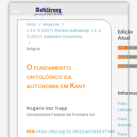
Início
/
Arquivos
/
v. 4 n. 3 (2017): Revista Aufklärung. v. 4, n.
Edição
3 (2017), Setembro-Dezembro
Atual
/
Artigos
O fundamento
ontológico da
autonomia em Kant
Informa
Para
Rogério Vaz Trapp
Leitores
Universidade Federal da Fronteira Sul
Para
Autores
DOI:
https://doi.org/10.18012/arf.2016.37485
Para