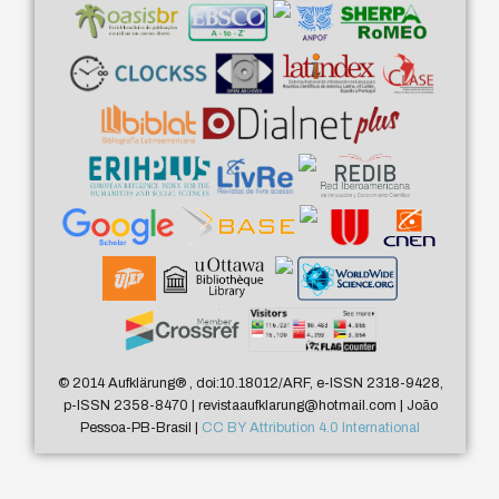
© 2014 Aufklärung
®
, doi:10.18012/ARF, e-ISSN 2318-9428,
p-ISSN 2358-8470 | revistaaufklarung@hotmail.com | João
Pessoa-PB-Brasil |
CC BY Attribution 4.0 International