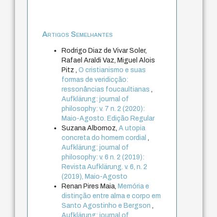
Artigos Semelhantes
Rodrigo Diaz de Vivar Soler,
Rafael Araldi Vaz, Miguel Alois
Pitz ,
O cristianismo e suas
formas de veridicção:
ressonâncias foucaultianas
,
Aufklärung: journal of
philosophy: v. 7 n. 2 (2020):
Maio-Agosto. Edição Regular
Suzana Albornoz,
A utopia
concreta do homem cordial
,
Aufklärung: journal of
philosophy: v. 6 n. 2 (2019):
Revista Aufklärung. v. 6, n. 2
(2019), Maio-Agosto
Renan Pires Maia,
Memória e
distinção entre alma e corpo em
Santo Agostinho e Bergson
,
Aufklärung: journal of