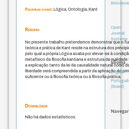
Bibliotecá
Palavras-chave:
Lógica, Ontologia, Kant
Open
Resumo
Journal
Systems
No presente trabalho pretendemos demonstrar que o fu
teórica e prática de Kant reside na estrutura dos princíp
pelo qual a própria Lógica acaba por elevar-se à condi
metafísico da filosofia kantiana e estrutura da realidad
Idioma
a explicação tanto da lei da causalidade natural como d
liberdade será compreendida a partir da aplicação do pri
English
suficiente ou à filosofia teórica ou à filosofia prática.
Portuguê
(Brasil)
Downloads
Navegar
Não há dados estatísticos.