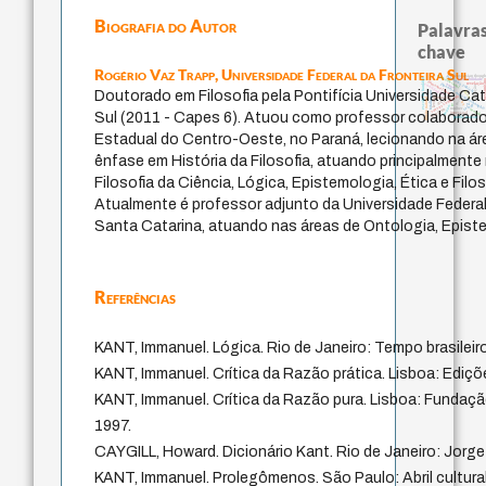
Biografia do Autor
Palavras
chave
Rogério Vaz Trapp,
Universidade Federal da Fronteira Sul
constitucional
fukuzawa yukichi
east asian thoug
escola de frankfurt
falseabilidade
pessimi
immanuel kant
revelação
japanese education thoughts
nome
constituição
redução
juízo
Doutorado em Filosofia pela Pontifícia Universidade Ca
totalização
sensus communis
levinas
direito natural
formação
gosto
ética.
ren
yi
carnap
popper
li
mulher
judaísmo
sentido
Sul (2011 - Capes 6). Atuou como professor colaborado
impessoal
public reason
Estadual do Centro-Oeste, no Paraná, lecionando na áre
ênfase em História da Filosofia, atuando principalment
Filosofia da Ciência, Lógica, Epistemologia, Ética e Fil
Atualmente é professor adjunto da Universidade Federal 
Santa Catarina, atuando nas áreas de Ontologia, Epist
Referências
KANT, Immanuel. Lógica. Rio de Janeiro: Tempo brasileiro
KANT, Immanuel. Crítica da Razão prática. Lisboa: Ediçõ
KANT, Immanuel. Crítica da Razão pura. Lisboa: Fundaç
1997.
CAYGILL, Howard. Dicionário Kant. Rio de Janeiro: Jorge
KANT, Immanuel. Prolegômenos. São Paulo: Abril cultur