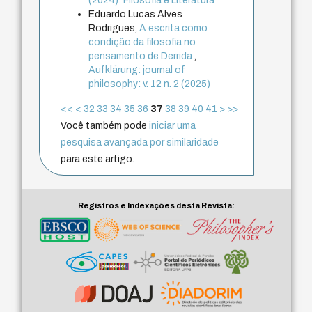
(2024): Filosofia e Literatura
Eduardo Lucas Alves
Rodrigues,
A escrita como
condição da filosofia no
pensamento de Derrida
,
Aufklärung: journal of
philosophy: v. 12 n. 2 (2025)
<<
<
32
33
34
35
36
37
38
39
40
41
>
>>
Você também pode
iniciar uma
pesquisa avançada por similaridade
para este artigo.
Registros e Indexações desta Revista: