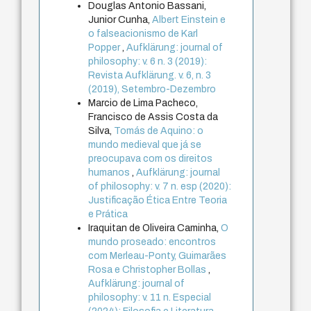
Douglas Antonio Bassani,
Junior Cunha,
Albert Einstein e
o falseacionismo de Karl
Popper
,
Aufklärung: journal of
philosophy: v. 6 n. 3 (2019):
Revista Aufklärung. v. 6, n. 3
(2019), Setembro-Dezembro
Marcio de Lima Pacheco,
Francisco de Assis Costa da
Silva,
Tomás de Aquino: o
mundo medieval que já se
preocupava com os direitos
humanos
,
Aufklärung: journal
of philosophy: v. 7 n. esp (2020):
Justificação Ética Entre Teoria
e Prática
Iraquitan de Oliveira Caminha,
O
mundo proseado: encontros
com Merleau-Ponty, Guimarães
Rosa e Christopher Bollas
,
Aufklärung: journal of
philosophy: v. 11 n. Especial