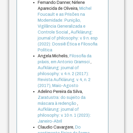
Fernando Danner, Nirlene
Aparecida de Oliveira,
Michel
Foucault e as Prisões na
Modernidade: Punição,
Vigilância Generalizada e
Controle Social
,
Aufklärung:
journal of philosophy: v. 9 n. esp
(2022): Dossiê Ética e Filosofia
Política
Angela Michelis,
Filosofia da
práxis, em Antonio Gramsci
,
Aufklärung: journal of
philosophy: v. 4 n. 2 (2017):
Revista Aufklärung. v. 4, n. 2
(2017), Maio-Agosto
Adelino Pereira da Silva,
Zaratustra: do sujeito da
máscara à redenção
,
Aufklärung: journal of
philosophy: v. 10 n. 1 (2023):
Janeiro-Abril
Claudio Cavargere,
Do