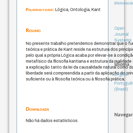
Bibliotecá
Palavras-chave:
Lógica, Ontologia, Kant
Open
Resumo
Journal
Systems
No presente trabalho pretendemos demonstrar que o fu
teórica e prática de Kant reside na estrutura dos princíp
pelo qual a própria Lógica acaba por elevar-se à condi
metafísico da filosofia kantiana e estrutura da realidad
Idioma
a explicação tanto da lei da causalidade natural como d
liberdade será compreendida a partir da aplicação do pri
English
suficiente ou à filosofia teórica ou à filosofia prática.
Portuguê
(Brasil)
Downloads
Navegar
Não há dados estatísticos.