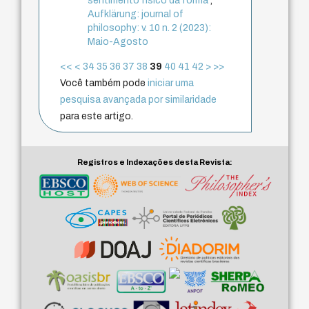
sentimento físico da forma
,
Aufklärung: journal of
philosophy: v. 10 n. 2 (2023):
Maio-Agosto
<<
<
34
35
36
37
38
39
40
41
42
>
>>
Você também pode
iniciar uma
pesquisa avançada por similaridade
para este artigo.
Registros e Indexações desta Revista: