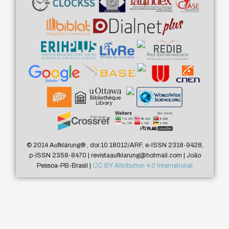
© 2014 Aufklärung
®
, doi:10.18012/ARF, e-ISSN 2318-9428,
p-ISSN 2358-8470 | revistaaufklarung@hotmail.com | João
Pessoa-PB-Brasil |
CC BY Attribution 4.0 International