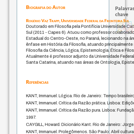
Biografia do Autor
Palavras
chave
Rogério Vaz Trapp,
Universidade Federal da Fronteira Sul
experiência temporal
homem-medida
guayaquil
pedagogia
realidad
filosofias indígenas
protágoras
género
fundamentalismo
metafísica do tempo
anima
identidade nacional
Doutorado em Filosofia pela Pontifícia Universidade Ca
perdón
leyes
j.c.m. neto
intolerância
desejo
jacobi
papel da lei
idade
lei
palavra
logos
violencia
Sul (2011 - Capes 6). Atuou como professor colaborado
mind
therapy
Estadual do Centro-Oeste, no Paraná, lecionando na áre
ênfase em História da Filosofia, atuando principalment
Filosofia da Ciência, Lógica, Epistemologia, Ética e Fil
Atualmente é professor adjunto da Universidade Federal 
Santa Catarina, atuando nas áreas de Ontologia, Epist
Referências
KANT, Immanuel. Lógica. Rio de Janeiro: Tempo brasileiro
KANT, Immanuel. Crítica da Razão prática. Lisboa: Ediçõ
KANT, Immanuel. Crítica da Razão pura. Lisboa: Fundaç
1997.
CAYGILL, Howard. Dicionário Kant. Rio de Janeiro: Jorge
KANT, Immanuel. Prolegômenos. São Paulo: Abril cultur