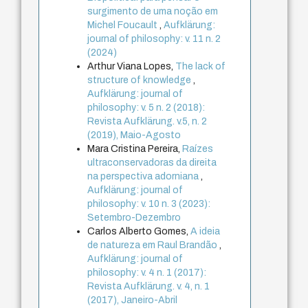
surgimento de uma noção em
Michel Foucault
,
Aufklärung:
journal of philosophy: v. 11 n. 2
(2024)
Arthur Viana Lopes,
The lack of
structure of knowledge
,
Aufklärung: journal of
philosophy: v. 5 n. 2 (2018):
Revista Aufklärung. v.5, n. 2
(2019), Maio-Agosto
Mara Cristina Pereira,
Raízes
ultraconservadoras da direita
na perspectiva adorniana
,
Aufklärung: journal of
philosophy: v. 10 n. 3 (2023):
Setembro-Dezembro
Carlos Alberto Gomes,
A ideia
de natureza em Raul Brandão
,
Aufklärung: journal of
philosophy: v. 4 n. 1 (2017):
Revista Aufklärung. v. 4, n. 1
(2017), Janeiro-Abril