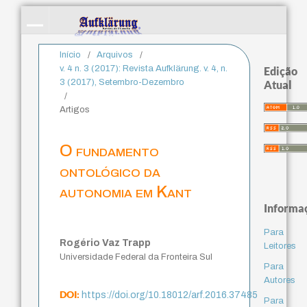
Início
/
Arquivos
/
v. 4 n. 3 (2017): Revista Aufklärung. v. 4, n.
Edição
3 (2017), Setembro-Dezembro
Atual
/
Artigos
O fundamento
ontológico da
autonomia em Kant
Informa
Para
Rogério Vaz Trapp
Leitores
Universidade Federal da Fronteira Sul
Para
Autores
DOI:
https://doi.org/10.18012/arf.2016.37485
Para