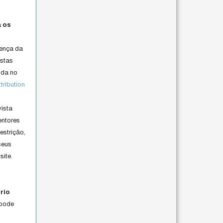
a os
cença da
istas
lida no
ribution
vista
entores
estrição,
seus
site.
rio
 pode