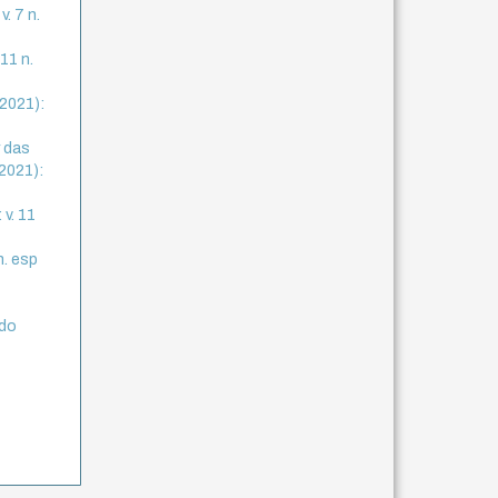
. 7 n.
11 n.
(2021):
r das
(2021):
 v. 11
n. esp
 do