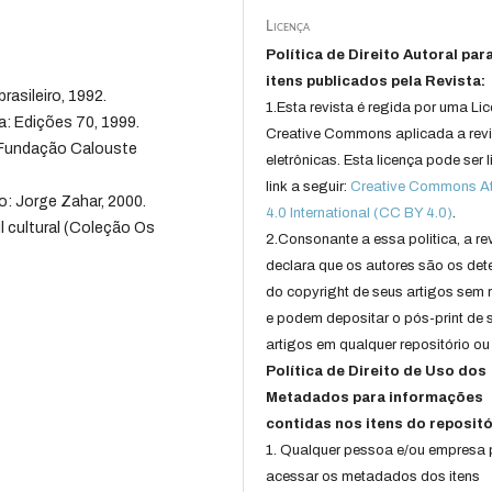
Licença
Política de Direito Autoral par
itens publicados pela Revista:
rasileiro, 1992.
1.Esta revista é regida por uma Li
a: Edições 70, 1999.
Creative Commons aplicada a rev
: Fundação Calouste
eletrônicas. Esta licença pode ser 
link a seguir:
Creative Commons Att
o: Jorge Zahar, 2000.
4.0 International (CC BY 4.0)
.
l cultural (Coleção Os
2.Consonante a essa politica, a re
declara que os autores são os det
do copyright de seus artigos sem r
e podem depositar o pós-print de 
artigos em qualquer repositório ou 
Política de Direito de Uso dos
Metadados para informações
contidas nos itens do repositó
1. Qualquer pessoa e/ou empresa
acessar os metadados dos itens