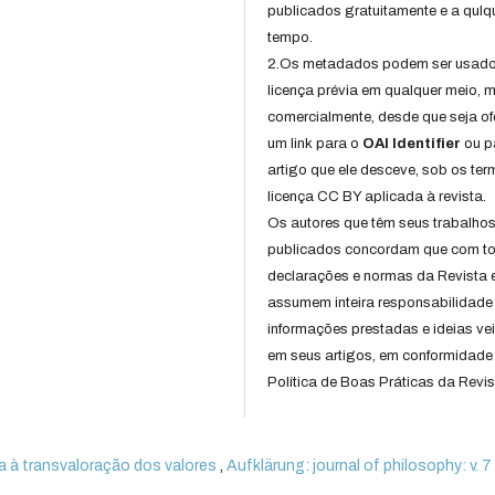
publicados gratuitamente e a qulq
tempo.
2.Os metadados podem ser usad
licença prévia em qualquer meio,
comercialmente, desde que seja of
um link para o
OAI Identifier
ou p
artigo que ele desceve, sob os te
licença CC BY aplicada à revista.
Os autores que têm seus trabalho
publicados concordam que com t
declarações e normas da Revista 
assumem inteira responsabilidade
informações prestadas e ideias ve
em seus artigos, em conformidade
Política de Boas Práticas da Revis
a à transvaloração dos valores
,
Aufklärung: journal of philosophy: v. 7