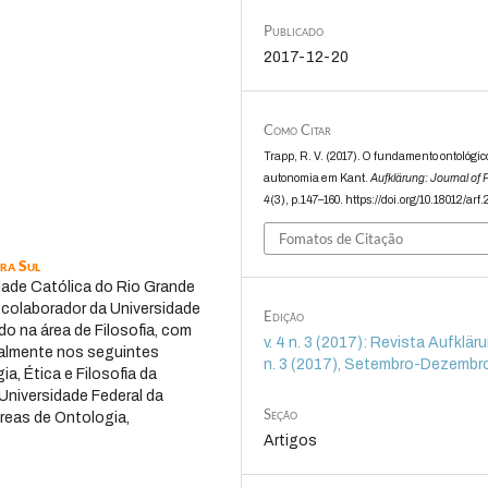
Publicado
2017-12-20
Como Citar
Trapp, R. V. (2017). O fundamento ontológic
autonomia em Kant.
Aufklärung: Journal of 
4
(3), p.147–160. https://doi.org/10.18012/arf
Fomatos de Citação
ira Sul
idade Católica do Rio Grande
 colaborador da Universidade
Edição
o na área de Filosofia, com
v. 4 n. 3 (2017): Revista Aufklärun
ipalmente nos seguintes
n. 3 (2017), Setembro-Dezembr
a, Ética e Filosofia da
Universidade Federal da
Seção
áreas de Ontologia,
Artigos