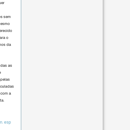
uer
os sem
 mesmo
erecido
ara o
rmos da
s
odas as
e
 pelas
iculadas
 com a
ta.
 n. esp