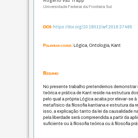
Rogério Vaz Trapp
Universidade Federal da Fronteira Sul
DOI:
https://doi.org/10.18012/arf.2016.37485
Palavras-chave:
Lógica, Ontologia, Kant
Resumo
No presente trabalho pretendemos demonstrar q
teórica e prática de Kant reside na estrutura do
pelo qual a própria Lógica acaba por elevar-se
metafísico da filosofia kantiana e estrutura da
isso, a explicação tanto da lei da causalidade 
pela liberdade será compreendida a partir da apl
suficiente ou à filosofia teórica ou à filosofia prá