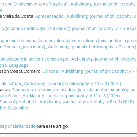
mo em “O Nascimento da Tragédia”
,
Aufklärung: journal of philosophy: v
te
 Vieira da Costa,
Apresentação
,
Aufklärung: journal of philosophy: v. 
logo crítico da filologia
,
Aufklärung: journal of philosophy: v. 7 n. esp 
oção nietzschiana de transvaloração dos valores (uma análise a parti
 de Genealogia da moral)
,
Aufklärung: journal of philosophy: v. 7 n. esp 
nd pleasure in ancient comic anger
,
Aufklärung: journal of philosophy:
tion & Language
bson Costa Cordeiro,
Editorial
,
Aufklärung: journal of philosophy: v. 7 
 de cultura
,
Aufklärung: journal of philosophy: v. 11 n. 3 (2024)
arlos,
Pressupostos teórico-metodológicos da análise arqueológica
a do Saber
,
Aufklärung: journal of philosophy: v. 11 n. 3 (2024)
e Santo Agostinho?
,
Aufklärung: journal of philosophy: v. 5 n. 3 (2018):
tembro-Dezembro
a por similaridade
para este artigo.