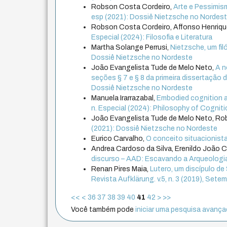
Robson Costa Cordeiro,
Arte e Pessimis
esp (2021): Dossiê Nietzsche no Nordes
Robson Costa Cordeiro, Affonso Henrique
Especial (2024): Filosofia e Literatura
Martha Solange Perrusi,
Nietzsche, um filó
Dossiê Nietzsche no Nordeste
João Evangelista Tude de Melo Neto,
A n
seções § 7 e § 8 da primeira dissertação
Dossiê Nietzsche no Nordeste
Manuela Irarrazabal,
Embodied cognition a
n. Especial (2024): Philosophy of Cogni
João Evangelista Tude de Melo Neto, Ro
(2021): Dossiê Nietzsche no Nordeste
Eurico Carvalho,
O conceito situacionista
Andrea Cardoso da Silva, Erenildo João C
discurso – AAD: Escavando a Arqueologi
Renan Pires Maia,
Lutero, um discípulo d
Revista Aufklärung. v.5, n. 3 (2019), Se
<<
<
36
37
38
39
40
41
42
>
>>
Você também pode
iniciar uma pesquisa avançad