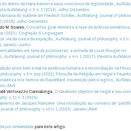
ca do direito de Hans Kelsen e seus contornos de legitimidade
,
Aufklär
vista Aufklärung. v. 3, n. 2 (2016), Julho-Dezembro
 kantiana do sublime em Friedrich Schiller
,
Aufklärung: journal of philo
n. 2 (2016), Julho-Dezembro
rdo M. Soares,
Conceitos goal-derived e a tese da latência semântica
. esp (2021): Cognição & Linguagem
gel: via da cura e da expiação
,
Aufklärung: journal of philosophy: v. 2 n.
5), Janeiro-Junho
entalidades em terra de positivistas: a entrada de Louis Rougier no
co
,
Aufklärung: journal of philosophy: v. 4 n. 1 (2017): Revista Aufklärung
dição entre bem e mal na essência humana e a reconciliação na Filoso
 philosophy: v. 9 n. esp (2022): Filosofia da Religião em Hegel e Feuer
inalética nos termos de Baudrillard: insurreição pelos signos
,
Aufklär
iro-Abril
Malê Vettorazzo Cannalonga ,
O idealismo objetivo de Hegel e seu con
phy: v. 11 n. 3 (2024)
nsamento de Jacques Rancière: Uma introdução ao conceito de “partilh
journal of philosophy: v. 10 n. 1 (2023): Janeiro-Abril
a por similaridade
para este artigo.