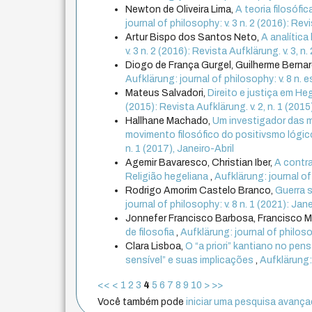
Newton de Oliveira Lima,
A teoria filosófi
journal of philosophy: v. 3 n. 2 (2016): Re
Artur Bispo dos Santos Neto,
A analítica
v. 3 n. 2 (2016): Revista Aufklärung. v. 3, 
Diogo de França Gurgel, Guilherme Berna
Aufklärung: journal of philosophy: v. 8 n
Mateus Salvadori,
Direito e justiça em He
(2015): Revista Aufklärung. v. 2, n. 1 (201
Hallhane Machado,
Um investigador das m
movimento filosófico do positivsmo lógi
n. 1 (2017), Janeiro-Abril
Agemir Bavaresco, Christian Iber,
A contra
Religião hegeliana
,
Aufklärung: journal of
Rodrigo Amorim Castelo Branco,
Guerra s
journal of philosophy: v. 8 n. 1 (2021): Jane
Jonnefer Francisco Barbosa, Francisco 
de filosofia
,
Aufklärung: journal of philoso
Clara Lisboa,
O “a priori” kantiano no pe
sensível” e suas implicações
,
Aufklärung: 
<<
<
1
2
3
4
5
6
7
8
9
10
>
>>
Você também pode
iniciar uma pesquisa avançad