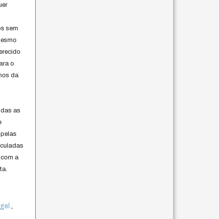
uer
os sem
 mesmo
erecido
ara o
rmos da
s
odas as
e
 pelas
iculadas
 com a
ta.
egel
,