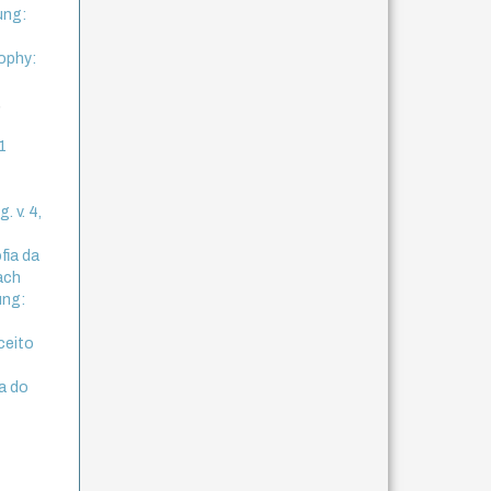
ung:
sophy:
,
 1
. v. 4,
fia da
bach
ung:
ceito
a do