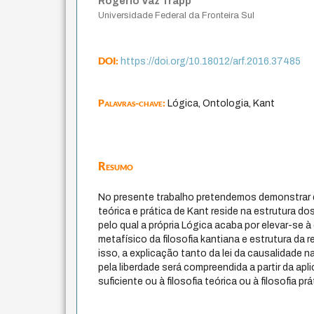
Rogério Vaz Trapp
Universidade Federal da Fronteira Sul
DOI:
https://doi.org/10.18012/arf.2016.37485
Palavras-chave:
Lógica, Ontologia, Kant
Resumo
No presente trabalho pretendemos demonstrar q
teórica e prática de Kant reside na estrutura do
pelo qual a própria Lógica acaba por elevar-se
metafísico da filosofia kantiana e estrutura da
isso, a explicação tanto da lei da causalidade 
pela liberdade será compreendida a partir da apl
suficiente ou à filosofia teórica ou à filosofia prá