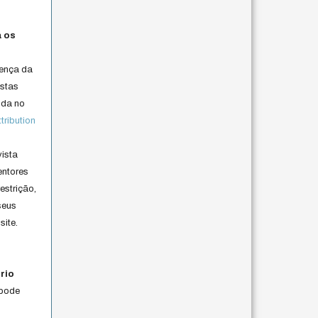
a os
cença da
istas
lida no
ribution
vista
entores
estrição,
seus
site.
rio
 pode