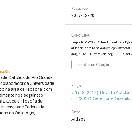
Publicado
2017-12-20
Como Citar
Trapp, R. V. (2017). O fundamento ontológic
autonomia em Kant.
Aufklärung: Journal of 
4
(3), p.147–160. https://doi.org/10.18012/arf
Fomatos de Citação
ira Sul
idade Católica do Rio Grande
 colaborador da Universidade
Edição
o na área de Filosofia, com
v. 4 n. 3 (2017): Revista Aufklärun
ipalmente nos seguintes
n. 3 (2017), Setembro-Dezembr
a, Ética e Filosofia da
Universidade Federal da
Seção
áreas de Ontologia,
Artigos