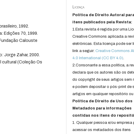
Licença
Política de Direito Autoral par
itens publicados pela Revista:
rasileiro, 1992.
1.Esta revista é regida por uma Li
a: Edições 70, 1999.
Creative Commons aplicada a rev
: Fundação Calouste
eletrônicas. Esta licença pode ser 
link a seguir:
Creative Commons Att
o: Jorge Zahar, 2000.
4.0 International (CC BY 4.0)
.
l cultural (Coleção Os
2.Consonante a essa politica, a re
declara que os autores são os det
do copyright de seus artigos sem r
e podem depositar o pós-print de 
artigos em qualquer repositório ou 
Política de Direito de Uso dos
Metadados para informações
contidas nos itens do repositó
1. Qualquer pessoa e/ou empresa
acessar os metadados dos itens