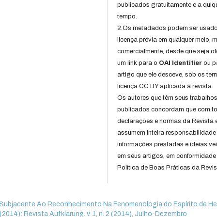
publicados gratuitamente e a qulq
tempo.
2.Os metadados podem ser usad
licença prévia em qualquer meio,
comercialmente, desde que seja of
um link para o
OAI Identifier
ou p
artigo que ele desceve, sob os te
licença CC BY aplicada à revista.
Os autores que têm seus trabalho
publicados concordam que com t
declarações e normas da Revista 
assumem inteira responsabilidade
informações prestadas e ideias ve
em seus artigos, em conformidade
Política de Boas Práticas da Revis
 Subjacente Ao Reconhecimento Na Fenomenologia do Espírito de H
2 (2014): Revista Aufklärung. v. 1, n. 2 (2014), Julho-Dezembro