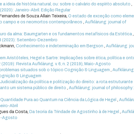
 a ideia de história natural, ou: sobre o calvário do espírito absoluto
,
1 (2020): Janeiro-Abril. Edição Regular
Fernandes de Souza Allain Teixeira,
O estado de exceção como elem
, o campo e os neomortos contemporâneos
,
Aufklärung: journal of
uro da alma: Baumgarten e os fundamentos metafísicos da Estética
,
n. 3 (2023): Setembro-Dezembro
ickmann,
Conhecimento e indeterminação em Bergson
,
Aufklärung: jo
em Aristóteles, Hegel e Sartre: Implicações sobre ética, política e ont
 2 (2019): Revista Aufklärung. v. 6, n. 2 (2019), Maio-Agosto
e problemas situados sob o tópico Cognição & Linguagem
,
Aufklärung
: Cognição & Linguagem
,
Judicialização da política e politização do direito: a rota estruturante
uanto um sistema público de direito
,
Aufklärung: journal of philosophy: v
 Quantidade Pura ao Quantum na Ciência da Lógica de Hegel
,
Aufklär
neiro-Abril
igues da Costa,
Da teoria da Trindade de Agostinho à de Hegel
,
Aufklä
aio-Agosto