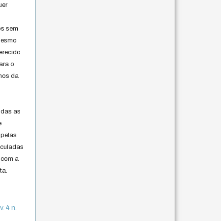
uer
os sem
 mesmo
erecido
ara o
rmos da
s
odas as
e
 pelas
iculadas
 com a
ta.
. 4 n.