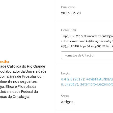
Publicado
2017-12-20
Como Citar
Trapp, R. V. (2017). O fundamento ontológic
autonomia em Kant.
Aufklärung: Journal of 
4
(3), p.147–160. https://doi.org/10.18012/arf
Fomatos de Citação
ira Sul
idade Católica do Rio Grande
 colaborador da Universidade
Edição
o na área de Filosofia, com
v. 4 n. 3 (2017): Revista Aufklärun
ipalmente nos seguintes
n. 3 (2017), Setembro-Dezembr
a, Ética e Filosofia da
Universidade Federal da
Seção
áreas de Ontologia,
Artigos