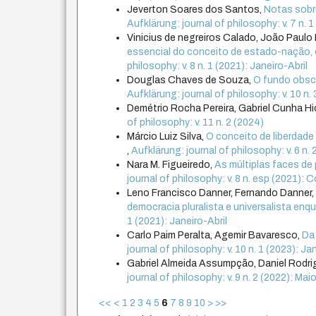
Jeverton Soares dos Santos,
Notas sobre
Aufklärung: journal of philosophy: v. 7 n. 
Vinicius de negreiros Calado, João Paulo 
essencial do conceito de estado-nação
philosophy: v. 8 n. 1 (2021): Janeiro-Abril
Douglas Chaves de Souza,
O fundo obsc
Aufklärung: journal of philosophy: v. 10 
Demétrio Rocha Pereira, Gabriel Cunha H
of philosophy: v. 11 n. 2 (2024)
Márcio Luiz Silva,
O conceito de liberdade 
,
Aufklärung: journal of philosophy: v. 6 n.
Nara M. Figueiredo,
As múltiplas faces d
journal of philosophy: v. 8 n. esp (2021)
Leno Francisco Danner, Fernando Danner
democracia pluralista e universalista enq
1 (2021): Janeiro-Abril
Carlo Paim Peralta, Agemir Bavaresco,
Da
journal of philosophy: v. 10 n. 1 (2023): Ja
Gabriel Almeida Assumpção, Daniel Rodr
journal of philosophy: v. 9 n. 2 (2022): M
<<
<
1
2
3
4
5
6
7
8
9
10
>
>>