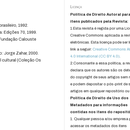
Licença
Política de Direito Autoral par
itens publicados pela Revista:
rasileiro, 1992.
1.Esta revista é regida por uma Li
a: Edições 70, 1999.
Creative Commons aplicada a rev
: Fundação Calouste
eletrônicas. Esta licença pode ser 
link a seguir:
Creative Commons Att
o: Jorge Zahar, 2000.
4.0 International (CC BY 4.0)
.
l cultural (Coleção Os
2.Consonante a essa politica, a re
declara que os autores são os det
do copyright de seus artigos sem r
e podem depositar o pós-print de 
artigos em qualquer repositório ou 
Política de Direito de Uso dos
Metadados para informações
contidas nos itens do repositó
1. Qualquer pessoa e/ou empresa
acessar os metadados dos itens