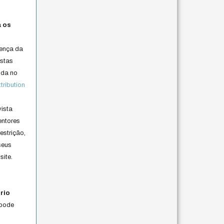
a os
cença da
istas
lida no
ribution
vista
entores
estrição,
seus
site.
rio
 pode