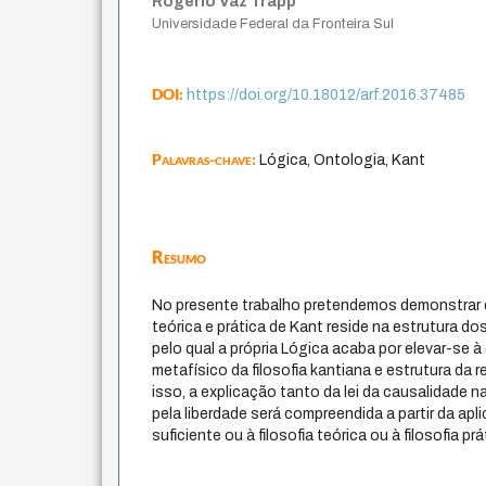
Rogério Vaz Trapp
Universidade Federal da Fronteira Sul
DOI:
https://doi.org/10.18012/arf.2016.37485
Palavras-chave:
Lógica, Ontologia, Kant
Resumo
No presente trabalho pretendemos demonstrar q
teórica e prática de Kant reside na estrutura do
pelo qual a própria Lógica acaba por elevar-se
metafísico da filosofia kantiana e estrutura da
isso, a explicação tanto da lei da causalidade 
pela liberdade será compreendida a partir da apl
suficiente ou à filosofia teórica ou à filosofia prá