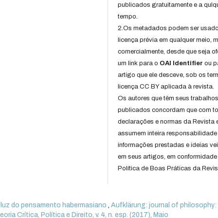
publicados gratuitamente e a qulq
tempo.
2.Os metadados podem ser usad
licença prévia em qualquer meio,
comercialmente, desde que seja of
um link para o
OAI Identifier
ou p
artigo que ele desceve, sob os te
licença CC BY aplicada à revista.
Os autores que têm seus trabalho
publicados concordam que com t
declarações e normas da Revista 
assumem inteira responsabilidade
informações prestadas e ideias ve
em seus artigos, em conformidade
Política de Boas Práticas da Revis
l à luz do pensamento habermasiano
,
Aufklärung: journal of philosophy: v
ia Crítica, Política e Direito, v. 4, n. esp. (2017), Maio