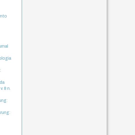
ento
urnal
ologia
:
 da
. 8 n.
ung:
rung: