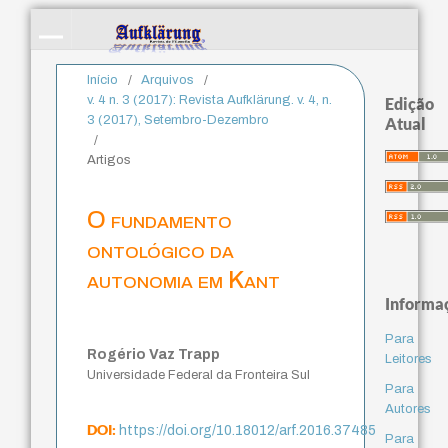
Início
/
Arquivos
/
v. 4 n. 3 (2017): Revista Aufklärung. v. 4, n.
Edição
3 (2017), Setembro-Dezembro
Atual
/
Artigos
O fundamento
ontológico da
autonomia em Kant
Informa
Para
Rogério Vaz Trapp
Leitores
Universidade Federal da Fronteira Sul
Para
Autores
DOI:
https://doi.org/10.18012/arf.2016.37485
Para