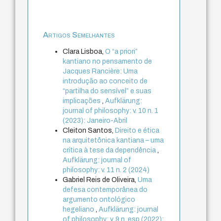
Artigos Semelhantes
Clara Lisboa,
O “a priori”
kantiano no pensamento de
Jacques Rancière: Uma
introdução ao conceito de
“partilha do sensível” e suas
implicações
,
Aufklärung:
journal of philosophy: v. 10 n. 1
(2023): Janeiro-Abril
Cleiton Santos,
Direito e ética
na arquitetônica kantiana – uma
crítica à tese da dependência
,
Aufklärung: journal of
philosophy: v. 11 n. 2 (2024)
Gabriel Reis de Oliveira,
Uma
defesa contemporânea do
argumento ontológico
hegeliano
,
Aufklärung: journal
of philosophy: v. 9 n. esp (2022):