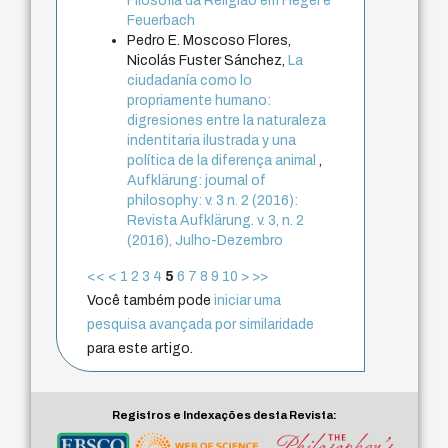
Filosofia da Religião em Hegel e
Feuerbach
Pedro E. Moscoso Flores,
Nicolás Fuster Sánchez,
La
ciudadanía como lo
propriamente humano:
digresiones entre la naturaleza
indentitaria ilustrada y una
política de la diferença animal
,
Aufklärung: journal of
philosophy: v. 3 n. 2 (2016):
Revista Aufklärung. v. 3, n. 2
(2016), Julho-Dezembro
<<
<
1
2
3
4
5
6
7
8
9
10
>
>>
Você também pode
iniciar uma
pesquisa avançada por similaridade
para este artigo.
Registros e Indexações desta Revista: