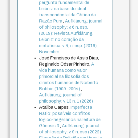
pergunta fundamental de
Leibniz na base do ideal
transcendental da Cŕitica da
Razão Pura
,
Aufklärung: journal
of philosophy: v. 6 n. esp.
(2019): Revista Aufklärung.
Leibniz: no coração da
metafísica. v. 4, n. esp. (2019),
Novembro
José Francisco de Assis Dias,
Reginaldo César Pinheiro,
A
vida humana como valor
primordial na filosofia dos
direitos humanos de Norberto
Bobbio (1909-2004)
,
Aufklärung: journal of
philosophy: v. 13 n. 1 (2026)
Ataliba Carpes,
Imperfecta
Ratio: possíveis conflitos
lógico-hegelianos na leitura de
Gênesis 3
,
Aufklärung: journal
of philosophy: v. 9 n. esp (2022):