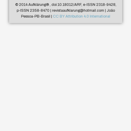
© 2014 Aufklärung
®
, doi:10.18012/ARF, e-ISSN 2318-9428,
p-ISSN 2358-8470 | revistaaufklarung@hotmail.com | João
Pessoa-PB-Brasil |
CC BY Attribution 4.0 International