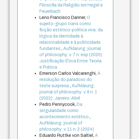
Filosofia da Religião em Hegel e
Feuerbach
Leno Francisco Danner,
O
sujeito-grupo trans como
ficção estético-política viva: da
lógica da identidade à
relacionalidade e à politicidade
fundantes
,
Aufklärung: journal
of philosophy: v. 7 n. esp (2020):
Justificação Ética Entre Teoria
e Prática
Emerson Carlos Valcarenghi,
A
resolução do paradoxo do
teste surpresa
,
Aufklärung:
journal of philosophy: v. 9 n. 1
(2022): Janeiro-Abril
Pedro Pennycook,
Da
singularidade como
acontecimento estético
,
Aufklärung: journal of
philosophy: v. 11 n. 2 (2024)
Eduardo Ruttke von Saltiel,
A