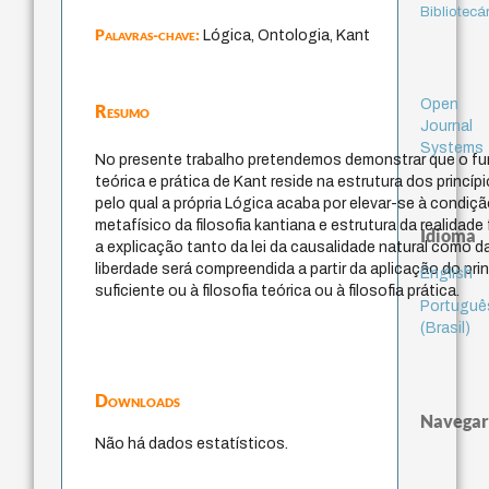
Bibliotecá
Palavras-chave:
Lógica, Ontologia, Kant
Open
Resumo
Journal
Systems
No presente trabalho pretendemos demonstrar que o fu
teórica e prática de Kant reside na estrutura dos princíp
pelo qual a própria Lógica acaba por elevar-se à condi
metafísico da filosofia kantiana e estrutura da realidad
Idioma
a explicação tanto da lei da causalidade natural como d
liberdade será compreendida a partir da aplicação do pri
English
suficiente ou à filosofia teórica ou à filosofia prática.
Portuguê
(Brasil)
Downloads
Navegar
Não há dados estatísticos.