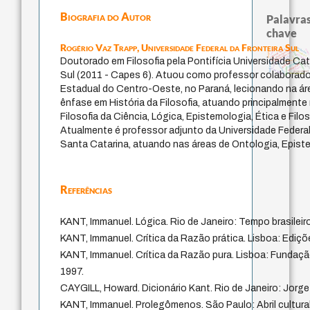
Biografia do Autor
Palavras
chave
Rogério Vaz Trapp,
Universidade Federal da Fronteira Sul
aesthetics
certeza
segunda tópica
vida anímica
carlo michelstaedter
temo
desobediência civil
alegria
princípios políticos
metaphysic
melancolia
ser-aí
Doutorado em Filosofia pela Pontifícia Universidade Ca
criticism
karl popper
justiça
esperança
intuiç
giustizia
consciência
carne
comunidade
aflição
filosofar
georg lukács
georg simmel
Sul (2011 - Capes 6). Atuou como professor colaborado
desesperança
Estadual do Centro-Oeste, no Paraná, lecionando na áre
ênfase em História da Filosofia, atuando principalment
Filosofia da Ciência, Lógica, Epistemologia, Ética e Fil
Atualmente é professor adjunto da Universidade Federal 
Santa Catarina, atuando nas áreas de Ontologia, Epist
Referências
KANT, Immanuel. Lógica. Rio de Janeiro: Tempo brasileiro
KANT, Immanuel. Crítica da Razão prática. Lisboa: Ediçõ
KANT, Immanuel. Crítica da Razão pura. Lisboa: Fundaç
1997.
CAYGILL, Howard. Dicionário Kant. Rio de Janeiro: Jorge
KANT, Immanuel. Prolegômenos. São Paulo: Abril cultur