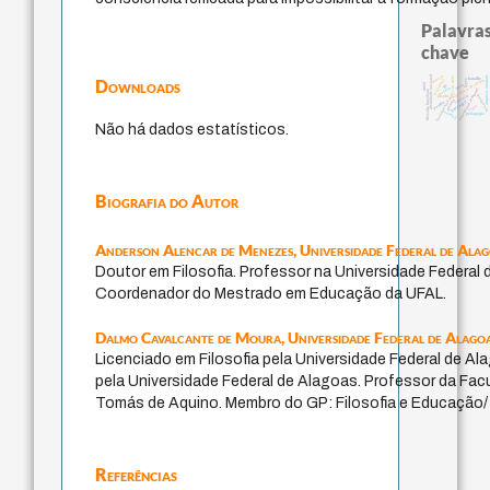
Palavras
chave
identidade nacional
desejo
arquivos mentais
j.c.m. neto
Downloads
bataille
leyes
protágoras
metafísica do tempo
idade
lei
mind
palavra
experiência temporal
filosofia brasileira
fundamentalismo
intolerância
violencia
jacobi
género
guayaquil
perdón
logos
animais
pedagogia
Não há dados estatísticos.
Biografia do Autor
Anderson Alencar de Menezes,
Universidade Federal de Ala
Doutor em Filosofia. Professor na Universidade Federal 
Coordenador do Mestrado em Educação da UFAL.
Dalmo Cavalcante de Moura,
Universidade Federal de Alago
Licenciado em Filosofia pela Universidade Federal de 
pela Universidade Federal de Alagoas. Professor da Fa
Tomás de Aquino. Membro do GP: Filosofia e Educação/ E
Referências