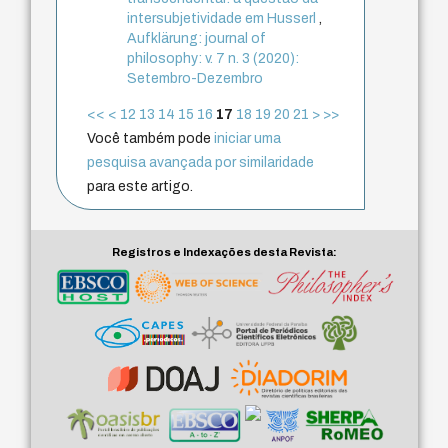
intersubjetividade em Husserl
,
Aufklärung: journal of
philosophy: v. 7 n. 3 (2020):
Setembro-Dezembro
<<
<
12
13
14
15
16
17
18
19
20
21
>
>>
Você também pode
iniciar uma
pesquisa avançada por similaridade
para este artigo.
Registros e Indexações desta Revista: