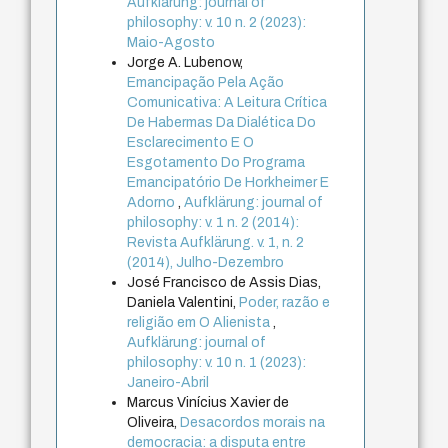
Aufklärung: journal of
philosophy: v. 10 n. 2 (2023):
Maio-Agosto
Jorge A. Lubenow,
Emancipação Pela Ação
Comunicativa: A Leitura Crítica
De Habermas Da Dialética Do
Esclarecimento E O
Esgotamento Do Programa
Emancipatório De Horkheimer E
Adorno
,
Aufklärung: journal of
philosophy: v. 1 n. 2 (2014):
Revista Aufklärung. v. 1, n. 2
(2014), Julho-Dezembro
José Francisco de Assis Dias,
Daniela Valentini,
Poder, razão e
religião em O Alienista
,
Aufklärung: journal of
philosophy: v. 10 n. 1 (2023):
Janeiro-Abril
Marcus Vinícius Xavier de
Oliveira,
Desacordos morais na
democracia: a disputa entre