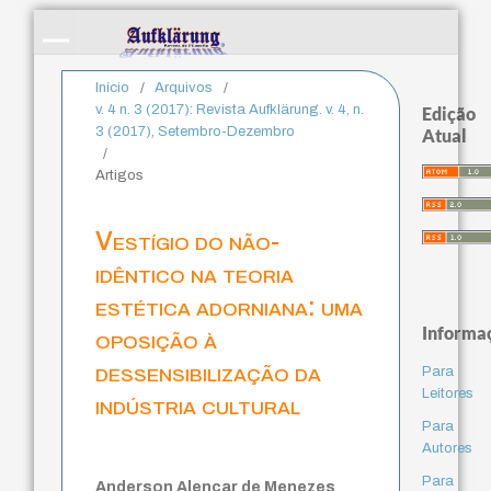
Início
/
Arquivos
/
v. 4 n. 3 (2017): Revista Aufklärung. v. 4, n.
Edição
3 (2017), Setembro-Dezembro
Atual
/
Artigos
Vestígio do não-
idêntico na teoria
estética adorniana: uma
Informa
oposição à
dessensibilização da
Para
Leitores
indústria cultural
Para
Autores
Para
Anderson Alencar de Menezes