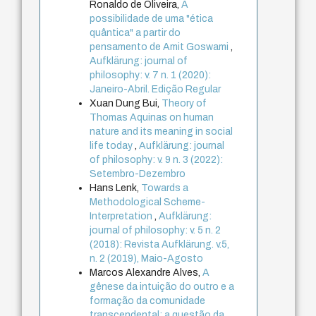
Ronaldo de Oliveira,
A
possibilidade de uma "ética
quântica" a partir do
pensamento de Amit Goswami
,
Aufklärung: journal of
philosophy: v. 7 n. 1 (2020):
Janeiro-Abril. Edição Regular
Xuan Dung Bui,
Theory of
Thomas Aquinas on human
nature and its meaning in social
life today
,
Aufklärung: journal
of philosophy: v. 9 n. 3 (2022):
Setembro-Dezembro
Hans Lenk,
Towards a
Methodological Scheme-
Interpretation
,
Aufklärung:
journal of philosophy: v. 5 n. 2
(2018): Revista Aufklärung. v.5,
n. 2 (2019), Maio-Agosto
Marcos Alexandre Alves,
A
gênese da intuição do outro e a
formação da comunidade
transcendental: a questão da