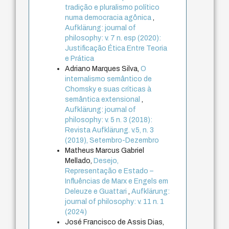
tradição e pluralismo político
numa democracia agônica
,
Aufklärung: journal of
philosophy: v. 7 n. esp (2020):
Justificação Ética Entre Teoria
e Prática
Adriano Marques Silva,
O
internalismo semântico de
Chomsky e suas críticas à
semântica extensional
,
Aufklärung: journal of
philosophy: v. 5 n. 3 (2018):
Revista Aufklärung. v.5, n. 3
(2019), Setembro-Dezembro
Matheus Marcus Gabriel
Mellado,
Desejo,
Representação e Estado –
Influências de Marx e Engels em
Deleuze e Guattari
,
Aufklärung:
journal of philosophy: v. 11 n. 1
(2024)
José Francisco de Assis Dias,