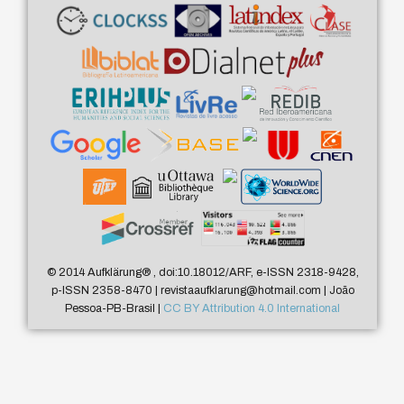
© 2014 Aufklärung
®
, doi:10.18012/ARF, e-ISSN 2318-9428,
p-ISSN 2358-8470 | revistaaufklarung@hotmail.com | João
Pessoa-PB-Brasil |
CC BY Attribution 4.0 International