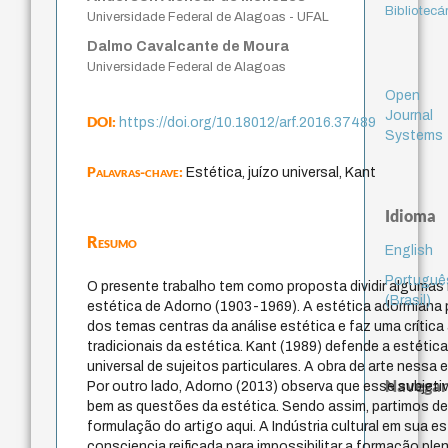
Bibliotecá
Universidade Federal de Alagoas - UFAL
Dalmo Cavalcante de Moura
Universidade Federal de Alagoas
Open
Journal
DOI:
https://doi.org/10.18012/arf.2016.37489
Systems
Palavras-chave:
Estética, juízo universal, Kant
Idioma
Resumo
English
Portuguê
O presente trabalho tem como proposta dividir algumas
(Brasil)
estética de Adorno (1903-1969). A estética adorrniana
dos temas centras da análise estética e faz uma crític
tradicionais da estética. Kant (1989) defende a estétic
universal de sujeitos particulares. A obra de arte nessa
Navegar
Por outro lado, Adorno (2013) observa que esse subjet
bem as questões da estética. Sendo assim, partimos des
formulação do artigo aqui. A Indústria cultural em sua es
consciencia reificada para impossibilitar a formação plen