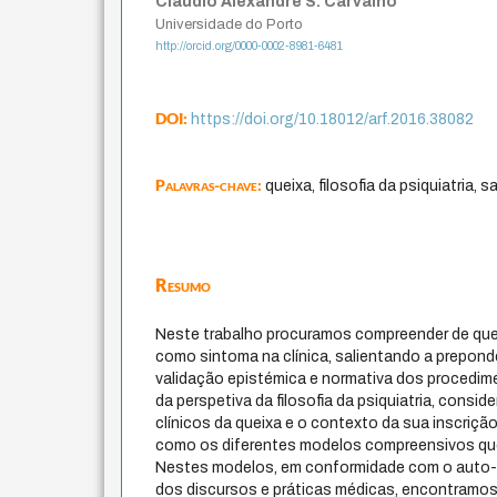
Cláudio Alexandre S. Carvalho
Universidade do Porto
http://orcid.org/0000-0002-8981-6481
DOI:
https://doi.org/10.18012/arf.2016.38082
Palavras-chave:
queixa, filosofia da psiquiatria, 
Resumo
Neste trabalho procuramos compreender de que 
como sintoma na clínica, salientando a preponde
validação epistémica e normativa dos procedim
da perspetiva da filosofia da psiquiatria, cons
clínicos da queixa e o contexto da sua inscriçã
como os diferentes modelos compreensivos que
Nestes modelos, em conformidade com o auto
dos discursos e práticas médicas, encontramos 