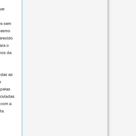
uer
os sem
 mesmo
erecido
ara o
rmos da
s
odas as
e
 pelas
iculadas
 com a
ta.