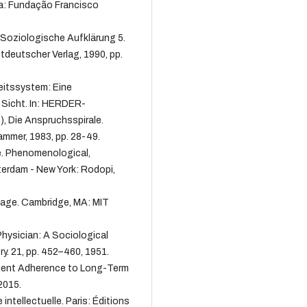
a: Fundação Francisco
 Soziologische Aufklärung 5.
tdeutscher Verlag, 1990, pp.
eitssystem: Eine
 Sicht. In: HERDER-
, Die Anspruchsspirale.
mmer, 1983, pp. 28-49.
e. Phenomenological,
erdam - New York: Rodopi,
Image. Cambridge, MA: MIT
Physician: A Sociological
y. 21, pp. 452–460, 1951.
ient Adherence to Long-Term
2015.
intellectuelle. Paris: Éditions