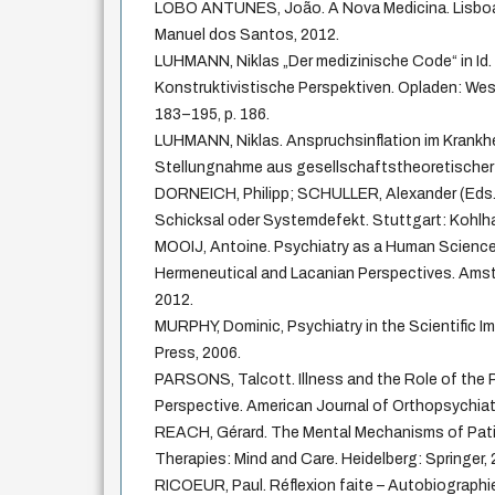
LOBO ANTUNES, João. A Nova Medicina. Lisbo
Manuel dos Santos, 2012.
LUHMANN, Niklas „Der medizinische Code“ in Id.
Konstruktivistische Perspektiven. Opladen: Wes
183–195, p. 186.
LUHMANN, Niklas. Anspruchsinflation im Krankh
Stellungnahme aus gesellschaftstheoretischer
DORNEICH, Philipp; SCHULLER, Alexander (Eds.)
Schicksal oder Systemdefekt. Stuttgart: Kohlha
MOOIJ, Antoine. Psychiatry as a Human Scienc
Hermeneutical and Lacanian Perspectives. Amst
2012.
MURPHY, Dominic, Psychiatry in the Scientific 
Press, 2006.
PARSONS, Talcott. Illness and the Role of the 
Perspective. American Journal of Orthopsychiatr
REACH, Gérard. The Mental Mechanisms of Pat
Therapies: Mind and Care. Heidelberg: Springer, 
RICOEUR, Paul. Réflexion faite – Autobiographie 