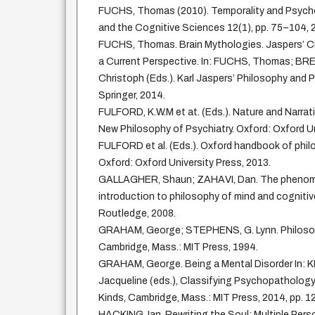
FUCHS, Thomas (2010). Temporality and Psyc
and the Cognitive Sciences 12(1), pp. 75–104, 
FUCHS, Thomas. Brain Mythologies. Jaspers’ Cr
a Current Perspective. In: FUCHS, Thomas; B
Christoph (Eds.). Karl Jaspers’ Philosophy and
Springer, 2014.
FULFORD, K.W.M et at. (Eds.). Nature and Narrati
New Philosophy of Psychiatry. Oxford: Oxford Un
FULFORD et al. (Eds.). Oxford handbook of phil
Oxford: Oxford University Press, 2013.
GALLAGHER, Shaun; ZAHAVI, Dan. The phenome
introduction to philosophy of mind and cogniti
Routledge, 2008.
GRAHAM, George; STEPHENS, G. Lynn. Philosop
Cambridge, Mass.: MIT Press, 1994.
GRAHAM, George. Being a Mental Disorder In: K
Jacqueline (eds.), Classifying Psychopathology
Kinds, Cambridge, Mass.: MIT Press, 2014, pp. 
HACKING, Ian. Rewriting the Soul: Multiple Pers