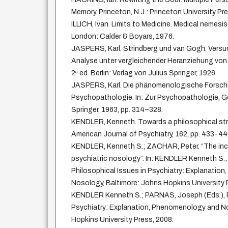
Memory. Princeton, N.J.: Princeton University Pr
ILLICH, Ivan. Limits to Medicine. Medical nemesis
London: Calder & Boyars, 1976.
JASPERS, Karl. Strindberg und van Gogh. Versu
Analyse unter vergleichender Heranziehung vo
2ª ed. Berlin: Verlag von Julius Springer, 1926.
JASPERS, Karl. Die phänomenologische Forschu
Psychopathologie. In: Zur Psychopathologie, Ge
Springer, 1963, pp. 314–328.
KENDLER, Kenneth. Towards a philosophical stru
American Journal of Psychiatry, 162, pp. 433-44
KENDLER, Kenneth S.; ZACHAR, Peter. “The incre
psychiatric nosology”. In: KENDLER Kenneth S.
Philosophical Issues in Psychiatry: Explanatio
Nosology, Baltimore: Johns Hopkins University P
KENDLER Kenneth S.; PARNAS, Joseph (Eds.), P
Psychiatry: Explanation, Phenomenology and No
Hopkins University Press, 2008.