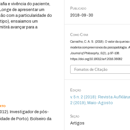
afia e vivência do paciente,
Publicado
 Longe de apresentar um
2018-09-30
ção com a particularidade do
 tipo), ensaiamos um
itirá avançar para a
Como Citar
Carvalho, C. A. S. (2018). O valor da queixa
modelos compreensivos da psicopatologia.
A
Journal of Philosophy
,
5
(2), p.97–108.
https://doi.org/10.18012/arf.2016.38082
Fomatos de Citação
Edição
v. 5 n. 2 (2018): Revista Aufklärun
2 (2019), Maio-Agosto
rto
012). Investigador de pós-
Seção
idade de Porto). Bolseiro da
Artigos