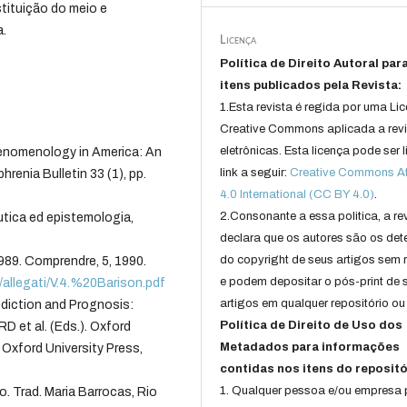
tituição do meio e
a.
Licença
Política de Direito Autoral par
itens publicados pela Revista:
1.Esta revista é regida por uma Li
Creative Commons aplicada a rev
eletrônicas. Esta licença pode ser 
nomenology in America: An
link a seguir:
Creative Commons Att
enia Bulletin 33 (1), pp.
4.0 International (CC BY 4.0)
.
2.Consonante a essa politica, a re
utica ed epistemologia,
declara que os autores são os det
do copyright de seus artigos sem r
1989. Comprendre, 5, 1990.
e podem depositar o pós-print de 
/allegati/V.4.%20Barison.pdf
artigos em qualquer repositório ou 
diction and Prognosis:
Política de Direito de Uso dos
 et al. (Eds.). Oxford
Metadados para informações
Oxford University Press,
contidas nos itens do repositó
1. Qualquer pessoa e/ou empresa
 Trad. Maria Barrocas, Rio