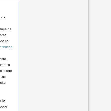
a os
cença da
istas
lida no
ribution
vista
entores
estrição,
seus
site.
rio
 pode