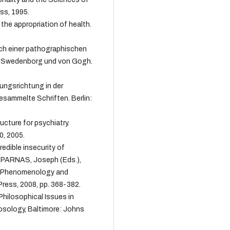
ess, 1995.
 the appropriation of health.
ch einer pathographischen
n Swedenborg und von Gogh.
ngsrichtung in der
sammelte Schriften. Berlin:
cture for psychiatry.
0, 2005.
dible insecurity of
; PARNAS, Joseph (Eds.),
n, Phenomenology and
ress, 2008, pp. 368-382.
hilosophical Issues in
sology, Baltimore: Johns