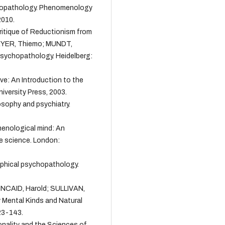
hopathology. Phenomenology
2010.
itique of Reductionism from
REYER, Thiemo; MUNDT,
 Psychopathology. Heidelberg:
ve: An Introduction to the
iversity Press, 2003.
osophy and psychiatry.
nological mind: An
ve science. London:
hical psychopathology.
INCAID, Harold; SULLIVAN,
 Mental Kinds and Natural
123-143.
onality and the Sciences of