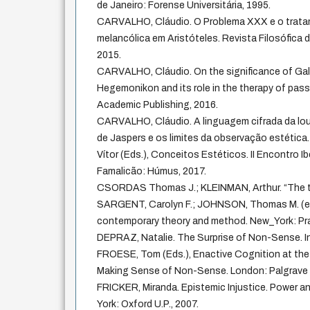
de Janeiro: Forense Universitária, 1995.
CARVALHO, Cláudio. O Problema XXX e o trat
melancólica em Aristóteles. Revista Filosófica d
2015.
CARVALHO, Cláudio. On the significance of Gal
Hegemonikon and its role in the therapy of pas
Academic Publishing, 2016.
CARVALHO, Cláudio. A linguagem cifrada da louc
de Jaspers e os limites da observação estética.
Vítor (Eds.), Conceitos Estéticos. II Encontro I
Famalicão: Húmus, 2017.
CSORDAS Thomas J.; KLEINMAN, Arthur. “The th
SARGENT, Carolyn F.; JOHNSON, Thomas M. (ed
contemporary theory and method. New_York: Prae
DEPRAZ, Natalie. The Surprise of Non-Sense. 
FROESE, Tom (Eds.), Enactive Cognition at th
Making Sense of Non-Sense. London: Palgrave 
FRICKER, Miranda. Epistemic Injustice. Power a
York: Oxford U.P., 2007.