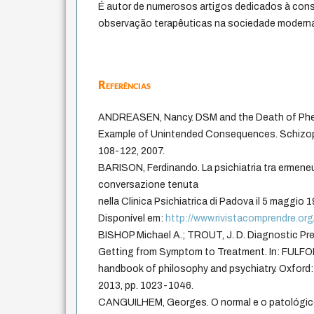
É autor de numerosos artigos dedicados à cons
observação terapêuticas na sociedade modern
Referências
ANDREASEN, Nancy. DSM and the Death of Phe
Example of Unintended Consequences. Schizophr
108-122, 2007.
BARISON, Ferdinando. La psichiatria tra ermene
conversazione tenuta
nella Clinica Psichiatrica di Padova il 5 maggio 
Disponível em:
http://www.rivistacomprendre.org
BISHOP Michael A.; TROUT, J. D. Diagnostic Pre
Getting from Symptom to Treatment. In: FULFORD
handbook of philosophy and psychiatry. Oxford: 
2013, pp. 1023-1046.
CANGUILHEM, Georges. O normal e o patológico.