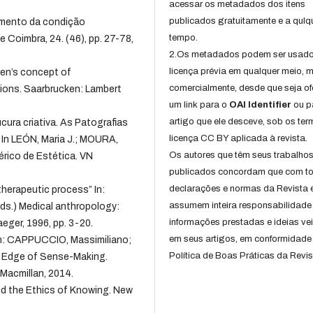
acessar os metadados dos itens
publicados gratuitamente e a qulq
amento da condição
tempo.
e Coimbra, 24. (46), pp. 27-78,
2.Os metadados podem ser usad
licença prévia em qualquer meio,
en’s concept of
comercialmente, desde que seja of
sions. Saarbrucken: Lambert
um link para o
OAI Identifier
ou p
artigo que ele desceve, sob os te
ura criativa. As Patografias
licença CC BY aplicada à revista.
 In LEÓN, Maria J.; MOURA,
Os autores que têm seus trabalho
bérico de Estética. VN
publicados concordam que com t
declarações e normas da Revista 
erapeutic process” In:
assumem inteira responsabilidade
s.) Medical anthropology:
informações prestadas e ideias ve
ger, 1996, pp. 3-20.
em seus artigos, em conformidade
In: CAPPUCCIO, Massimiliano;
Política de Boas Práticas da Revis
e Edge of Sense-Making.
Macmillan, 2014.
nd the Ethics of Knowing. New