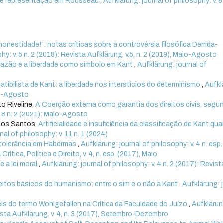
s e representação em Rousseau
,
Aufklärung: journal of philosophy: v. 8 
onestidade!”: notas críticas sobre a controvérsia filosófica Derrida-
hy: v. 5 n. 2 (2018): Revista Aufklärung. v.5, n. 2 (2019), Maio-Agosto
razão e a liberdade como símbolo em Kant
,
Aufklärung: journal of
tibilista de Kant: a liberdade nos interstícios do determinismo
,
Aufkl
aio-Agosto
o Riveline,
A Coerção externa como garantia dos direitos civis, segu
. 8 n. 2 (2021): Maio-Agosto
dos Santos,
Artificialidade e insuficiência da classificação de Kant qu
nal of philosophy: v. 11 n. 1 (2024)
 tolerância em Habermas
,
Aufklärung: journal of philosophy: v. 4 n. esp.
ítica, Política e Direito, v. 4, n. esp. (2017), Maio
 a lei moral
,
Aufklärung: journal of philosophy: v. 4 n. 2 (2017): Revist
itos básicos do humanismo: entre o sim e o não a Kant
,
Aufklärung: 
is do termo Wohlgefallen na Crítica da Faculdade do Juízo
,
Aufklärun
evista Aufklärung. v. 4, n. 3 (2017), Setembro-Dezembro