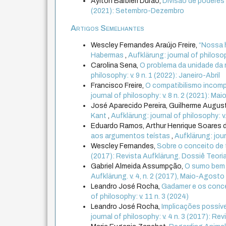
Aylton Barbieri Durão,
Divisão de podere
(2021): Setembro-Dezembro
Artigos Semelhantes
Wescley Fernandes Araújo Freire,
“Nossa h
Habermas
,
Aufklärung: journal of philosop
Carolina Sena,
O problema da unidade da 
philosophy: v. 9 n. 1 (2022): Janeiro-Abril
Francisco Freire,
O compatibilismo incompa
journal of philosophy: v. 8 n. 2 (2021): M
José Aparecido Pereira, Guilherme August
Kant
,
Aufklärung: journal of philosophy: v
Eduardo Ramos, Arthur Henrique Soares 
aos argumentos teístas
,
Aufklärung: jour
Wescley Fernandes,
Sobre o conceito de
(2017): Revista Aufklärung. Dossiê Teoria Cr
Gabriel Almeida Assumpção,
O sumo bem e
Aufklärung. v. 4, n. 2 (2017), Maio-Agosto
Leandro José Rocha,
Gadamer e os conce
of philosophy: v. 11 n. 3 (2024)
Leandro José Rocha,
Implicações possíve
journal of philosophy: v. 4 n. 3 (2017): R