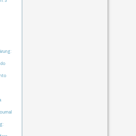
n. 3
ärung:
ndo
anto
a
journal
g: