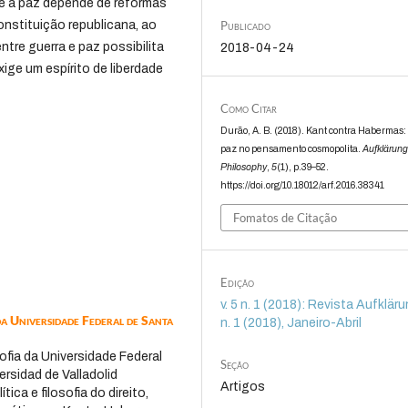
e a paz depende de reformas
Publicado
onstituição republicana, ao
re guerra e paz possibilita
2018-04-24
ge um espírito de liberdade
Como Citar
Durão, A. B. (2018). Kant contra Habermas:
paz no pensamento cosmopolita.
Aufklärung
Philosophy
,
5
(1), p.39–52.
https://doi.org/10.18012/arf.2016.38341
Fomatos de Citação
Edição
v. 5 n. 1 (2018): Revista Aufklärun
da Universidade Federal de Santa
n. 1 (2018), Janeiro-Abril
fia da Universidade Federal
Seção
ersidad de Valladolid
Artigos
tica e filosofia do direito,