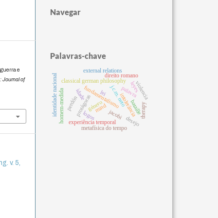
Navegar
Palavras-chave
 guerra e
external relations
direito romano
identidade nacional
: Journal of
classical german philosophy
violencia
leyes
j.c.m. neto
fundamentalismo
palavra
homem-medida
idade
lei
intolerância
protágoras
perdón
bataille
género
therapy
mind
jacobi
logos
desejo
experiência temporal
metafísica do tempo
g. v. 5,