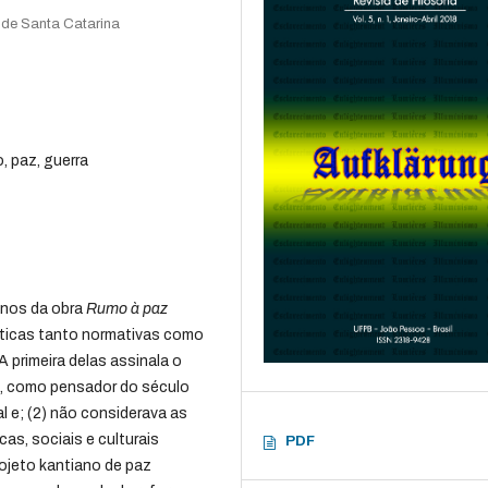
 de Santa Catarina
, paz, guerra
anos da obra
Rumo à paz
íticas tanto normativas como
 primeira delas assinala o
ue, como pensador do século
l e; (2) não considerava as
s, sociais e culturais
PDF
ojeto kantiano de paz