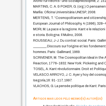
Archiv für Rechts- und Sozialphilosophie, 2: 15
MARTINS, C. A. & POKER, G. (org.) O pensame
Marília: Oficina Universitária UNESP, 2008.
MERTENS, T. “Cosmopolitanism and citizenship
European Journal of Philosophy, 4 (1996), 328–4
MORI, M. La pace e la ragione. Kant e le relazioni i
e storia. Bologna: Il Mulino, 2008.
ROUSSEAU, J-J. Du contrat social. Paris: Gallim
________.Discours sur l'origine et les fondements
hommes. Paris: Gallimard, 1969.
SCRIVENER, M. The Cosmopolitan Ideal in the 
Reaction, 1776–1832. New York: Pickering and C
TOSEL, A. Kant révolutionnaire. Droit et Politique
VELASCO ARROYO, J. C. Ayer y hoy del cosmopo
Isegoría,16: 91-117, 1997.
VLACHOS, G. La pensée politique de Kant. Paris 
Artigos mais lidos pelo mesmo(s) autor(es)