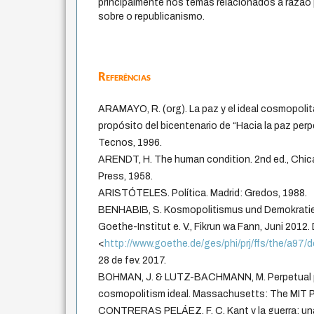
principalmente nos temas relacionados à razão
sobre o republicanismo.
Referências
ARAMAYO, R. (org). La paz y el ideal cosmopolita 
propósito del bicentenario de “Hacia la paz perp
Tecnos, 1996.
ARENDT, H. The human condition. 2nd ed., Chic
Press, 1958.
ARISTÓTELES. Política. Madrid: Gredos, 1988.
BENHABIB, S. Kosmopolitismus und Demokratie
Goethe-Institut e. V., Fikrun wa Fann, Juni 2012.
<
http://www.goethe.de/ges/phi/prj/ffs/the/a97
28 de fev. 2017.
BOHMAN, J. & LUTZ-BACHMANN, M. Perpetual p
cosmopolitism ideal. Massachusetts: The MIT P
CONTRERAS PELÁEZ, F. C. Kant y la guerra: una