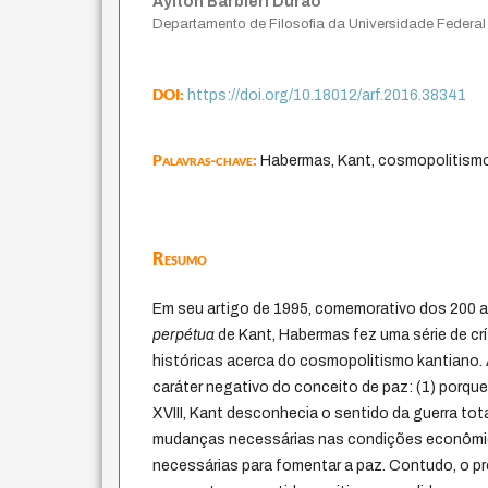
Aylton Barbieri Durão
Departamento de Filosofia da Universidade Federal
DOI:
https://doi.org/10.18012/arf.2016.38341
Palavras-chave:
Habermas, Kant, cosmopolitismo
Resumo
Em seu artigo de 1995, comemorativo dos 200 
perpétua
de Kant, Habermas fez uma série de cr
históricas acerca do cosmopolitismo kantiano. A
caráter negativo do conceito de paz: (1) porq
XVIII, Kant desconhecia o sentido da guerra tota
mudanças necessárias nas condições econômica
necessárias para fomentar a paz. Contudo, o pr