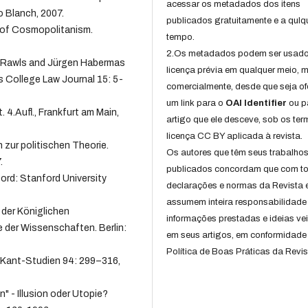
acessar os metadados dos itens
o Blanch, 2007.
publicados gratuitamente e a qulq
 of Cosmopolitanism.
tempo.
2.Os metadados podem ser usad
n Rawls and Jürgen Habermas
licença prévia em qualquer meio,
s College Law Journal 15: 5-
comercialmente, desde que seja of
um link para o
OAI Identifier
ou p
4.Aufl., Frankfurt am Main,
artigo que ele desceve, sob os te
licença CC BY aplicada à revista.
 zur politischen Theorie.
Os autores que têm seus trabalho
.
publicados concordam que com t
ord: Stanford University
declarações e normas da Revista 
assumem inteira responsabilidade
 der Königlichen
informações prestadas e ideias ve
 der Wissenschaften. Berlin:
em seus artigos, em conformidade
Política de Boas Práticas da Revis
 Kant-Studien 94: 299–316,
 - Illusion oder Utopie?