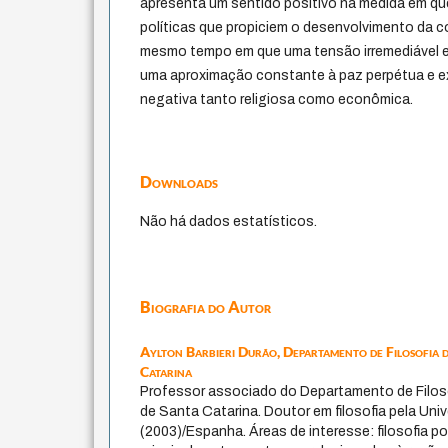
apresenta um sentido positivo na medida em qu
políticas que propiciem o desenvolvimento da c
mesmo tempo em que uma tensão irremediável ent
uma aproximação constante à paz perpétua e exi
negativa tanto religiosa como econômica.
Downloads
Não há dados estatísticos.
Biografia do Autor
Aylton Barbieri Durão,
Departamento de Filosofia 
Catarina
Professor associado do Departamento de Filoso
de Santa Catarina. Doutor em filosofia pela Univ
(2003)/Espanha. Áreas de interesse: filosofia polí