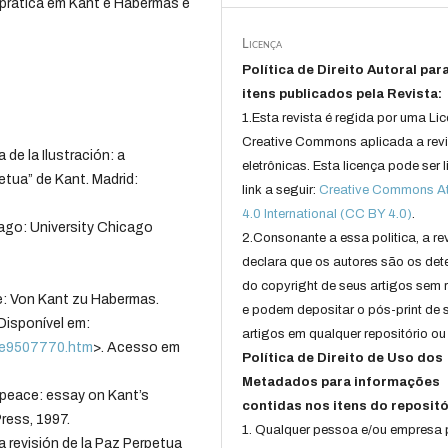
 prática em Kant e Habermas e
Licença
Política de Direito Autoral par
itens publicados pela Revista:
1.Esta revista é regida por uma Li
Creative Commons aplicada a rev
de la Ilustración: a
eletrônicas. Esta licença pode ser 
etua” de Kant. Madrid:
link a seguir:
Creative Commons Att
4.0 International (CC BY 4.0)
.
ago: University Chicago
2.Consonante a essa politica, a re
declara que os autores são os det
do copyright de seus artigos sem r
: Von Kant zu Habermas.
e podem depositar o pós-print de 
 Disponível em:
artigos em qualquer repositório ou 
/de9507770.htm
>. Acesso em
Política de Direito de Uso dos
Metadados para informações
eace: essay on Kant’s
contidas nos itens do repositó
ress, 1997.
1. Qualquer pessoa e/ou empresa
 revisión de la Paz Perpetua