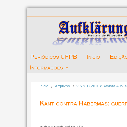
Periódicos UFPB
Inicio
Ediçã
Informações
Início
/
Arquivos
/
v. 5 n. 1 (2018): Revista Aufklä
Kant contra Habermas: guerr