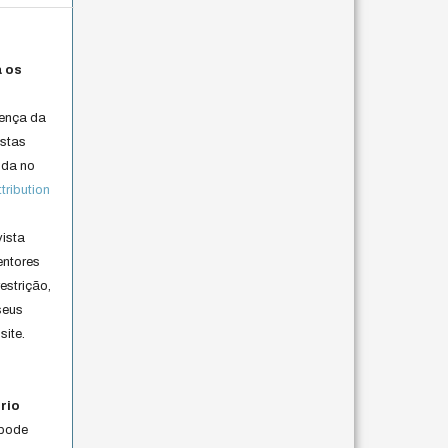
a os
cença da
istas
lida no
ribution
vista
entores
estrição,
seus
site.
rio
 pode