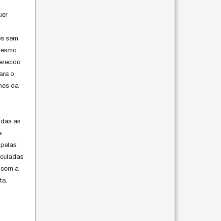
uer
os sem
 mesmo
erecido
ara o
rmos da
s
odas as
e
 pelas
iculadas
 com a
ta.