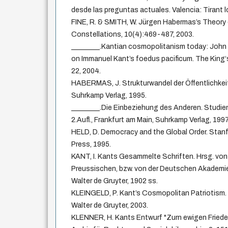
desde las preguntas actuales. Valencia: Tirant l
FINE, R. & SMITH, W. Jürgen Habermas’s Theory
Constellations, 10(4):469-487, 2003.
________.Kantian cosmopolitanism today: Joh
on Immanuel Kant’s foedus pacificum. The King‘
22, 2004.
HABERMAS, J. Strukturwandel der Öffentlichkeit. 
Suhrkamp Verlag, 1995.
________.Die Einbeziehung des Anderen. Studien
2.Aufl., Frankfurt am Main, Suhrkamp Verlag, 1997
HELD, D. Democracy and the Global Order. Stanf
Press, 1995.
KANT, I. Kants Gesammelte Schriften. Hrsg. von
Preussischen, bzw. von der Deutschen Akademie
Walter de Gruyter, 1902 ss.
KLEINGELD, P. Kant’s Cosmopolitan Patriotism.
Walter de Gruyter, 2003.
KLENNER, H. Kants Entwurf "Zurn ewigen Frieden"