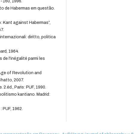
1-160, 1996.
nto de Habermas em questão.
: Kant against Habermas”,
7.
nternazionali: diritto, politica
ard, 1964.
 de l'inégalité parmi les
Age of Revolution and
hatto, 2007.
. 2.éd., Paris: PUF, 1990.
litismo kantiano. Madrid:
: PUF, 1962.