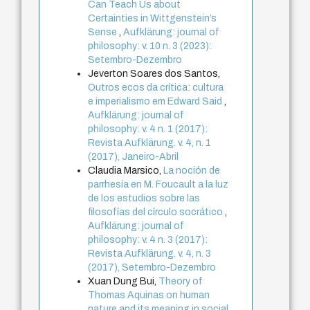
Can Teach Us about
Certainties in Wittgenstein’s
Sense
,
Aufklärung: journal of
philosophy: v. 10 n. 3 (2023):
Setembro-Dezembro
Jeverton Soares dos Santos,
Outros ecos da crítica: cultura
e imperialismo em Edward Said
,
Aufklärung: journal of
philosophy: v. 4 n. 1 (2017):
Revista Aufklärung. v. 4, n. 1
(2017), Janeiro-Abril
Claudia Marsico,
La noción de
parrhesía en M. Foucault a la luz
de los estudios sobre las
filosofías del círculo socrático
,
Aufklärung: journal of
philosophy: v. 4 n. 3 (2017):
Revista Aufklärung. v. 4, n. 3
(2017), Setembro-Dezembro
Xuan Dung Bui,
Theory of
Thomas Aquinas on human
nature and its meaning in social