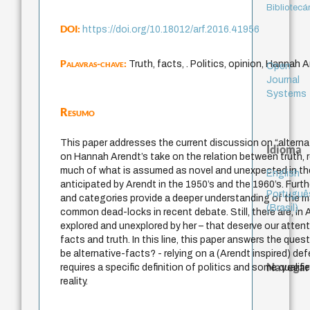
Bibliotecá
DOI:
https://doi.org/10.18012/arf.2016.41956
Palavras-chave:
Truth, facts, . Politics, opinion, Hannah 
Open
Journal
Systems
Resumo
This paper addresses the current discussion on “alterna
Idioma
on Hannah Arendt’s take on the relation between truth, re
much of what is assumed as novel and unexpected in t
English
anticipated by Arendt in the 1950’s and the 1960’s. Furth
Portuguê
and categories provide a deeper understanding of the ma
(Brasil)
common dead-locks in recent debate. Still, there are, in A
explored and unexplored by her – that deserve our attent
facts and truth. In this line, this paper answers the quest
be alternative-facts? - relying on a (Arendt inspired) de
Navegar
requires a specific definition of politics and some qualif
reality.