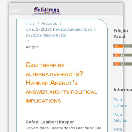
Início
/
Arquivos
/
v. 5 n. 2 (2018): Revista Aufklärung. v.5, n.
Edição
2 (2019), Maio-Agosto
Atual
/
Artigos
Can there be
alternative-facts?
Hannah Arendt’s
Informa
answer and its political
implications
Para
Leitores
Para
Autores
Rafael Lembert Kasper
Universidade Federal do Rio Grande do Sul
Para