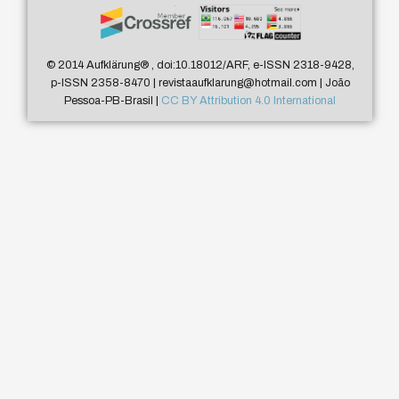
© 2014 Aufklärung
®
, doi:10.18012/ARF, e-ISSN 2318-9428,
p-ISSN 2358-8470 | revistaaufklarung@hotmail.com | João
Pessoa-PB-Brasil |
CC BY Attribution 4.0 International