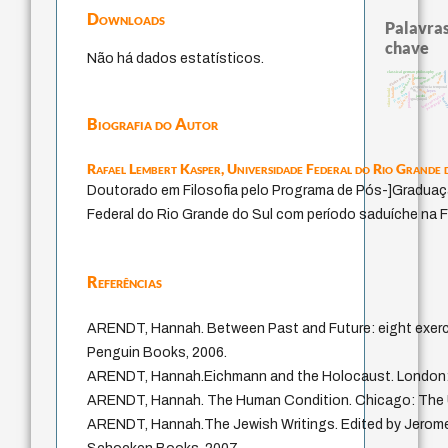
Downloads
Palavras
chave
Não há dados estatísticos.
classical german philosophy
homem-medida
animais
direito romano
perdón
género
palavra
intolerância
desejo
experiência tempora
bataille
logos
viktor frankl
mind
leyes
protágoras
j.c.m. neto
idade
fundamentalismo
jacobi
violencia
thera
guayaquil
pedagogia
lei
Biografia do Autor
Rafael Lembert Kasper,
Universidade Federal do Rio Grande 
Doutorado em Filosofia pelo Programa de Pós-]Graduaçã
Federal do Rio Grande do Sul com período saduíche na Fr
Referências
ARENDT, Hannah. Between Past and Future: eight exercis
Penguin Books, 2006.
ARENDT, Hannah.Eichmann and the Holocaust. London:
ARENDT, Hannah. The Human Condition. Chicago: The Un
ARENDT, Hannah.The Jewish Writings. Edited by Jerome