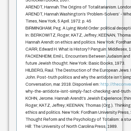
Schocken Books, 2007.
ARENDT, Hannah.The Origins of Totalitarianism. London
ARENDT, Hannah.Washington’s ‘Problem-Solvers’ - Whe
Times, New York, 5 April. 1972. p. 45
BIRMINGHAM, Peg. A Lying World Order: political deceptio
In: BERKOWITZ, Roger; KATZ, Jeffrey; KEENAN, Thomas (
Hannah Arendt on ethics and politics. New York: Fordham
CARR, Edward H. What is History? Penguin: Middlesex, 
FACKENHEIM, Emil L. Encounters Between Judaism and 
future Jewish thought. New York: Basic Books, 1973.
HILBERG, Raul. The Destruction of the European Jews. 
John. Post-truth politics and why the antidote isn’t simp
Conversation, mar. 2018. Disponível em:
http://theconve
why-the-antidote-isnt-simply-fact-checking-and-trut
KOHN, Jerome. Hannah Arendt’s Jewish Experience: thin
Roger; KATZ, Jeffrey; KEENAN, Thomas (Org.). Thinking
ethics and politics. New York: Fordham University Press,
Thought Reform and the Psychology of Totalism: a study
Hill: The University of North Carolina Press, 1989.