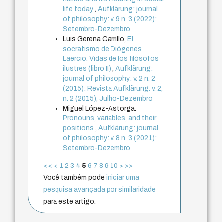
life today
,
Aufklärung: journal
of philosophy: v. 9 n. 3 (2022):
Setembro-Dezembro
Luis Gerena Carrillo,
El
socratismo de Diógenes
Laercio. Vidas de los filósofos
ilustres (libro II)
,
Aufklärung:
journal of philosophy: v. 2 n. 2
(2015): Revista Aufklärung. v. 2,
n. 2 (2015), Julho-Dezembro
Miguel López-Astorga,
Pronouns, variables, and their
positions
,
Aufklärung: journal
of philosophy: v. 8 n. 3 (2021):
Setembro-Dezembro
<<
<
1
2
3
4
5
6
7
8
9
10
>
>>
Você também pode
iniciar uma
pesquisa avançada por similaridade
para este artigo.