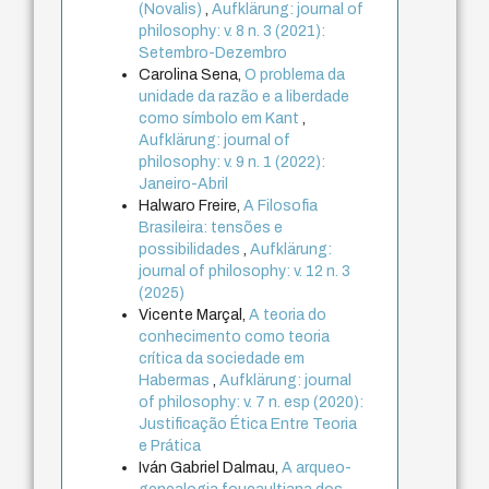
(Novalis)
,
Aufklärung: journal of
philosophy: v. 8 n. 3 (2021):
Setembro-Dezembro
Carolina Sena,
O problema da
unidade da razão e a liberdade
como símbolo em Kant
,
Aufklärung: journal of
philosophy: v. 9 n. 1 (2022):
Janeiro-Abril
Halwaro Freire,
A Filosofia
Brasileira: tensões e
possibilidades
,
Aufklärung:
journal of philosophy: v. 12 n. 3
(2025)
Vicente Marçal,
A teoria do
conhecimento como teoria
crítica da sociedade em
Habermas
,
Aufklärung: journal
of philosophy: v. 7 n. esp (2020):
Justificação Ética Entre Teoria
e Prática
Iván Gabriel Dalmau,
A arqueo-