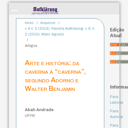
Início
/
Arquivos
/
v. 6 n. 2 (2019): Revista Aufklärung. v. 6, n.
Edição
2 (2019), Maio-Agosto
Atual
/
Artigos
Arte e história: da
caverna à “caverna”,
segundo Adorno e
Informa
Walter Benjamin
Para
Leitores
Abah Andrade
Para
UFPB
Autores
Para