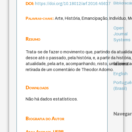
DOI:
Bibliotecá
https://doi.org/10.18012/arf.2016.45617
Palavras-chave:
Arte, História, Emancipação, Indivíduo, 
Open
Journal
Resumo
Systems
Trata-se de fazer o movimento que, partindo da atualidad
desce até o passado, pela história, e, a partir da históri
Idioma
atualidade, pela arte, acompanhando, nisto, uma orient
retirada de um comentário de Theodor Adorno.
English
Portuguê
Downloads
(Brasil)
Não há dados estatísticos.
Navegar
Biografia do Autor
Abah Andrade,
UFPB