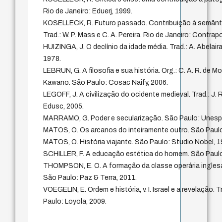
Rio de Janeiro: Eduerj, 1999.
KOSELLECK, R. Futuro passado. Contribuição à semânti
Trad.: W. P. Mass e C. A. Pereira. Rio de Janeiro: Contrap
HUIZINGA, J. O declínio da idade média. Trad.: A. Abelai
1978.
LEBRUN, G. A filosofia e sua história. Org.: C. A. R. de Mo
Kawano. São Paulo: Cosac Naify, 2006.
LEGOFF, J. A civilização do ocidente medieval. Trad.: J.
Edusc, 2005.
MARRAMO, G. Poder e secularização. São Paulo: Unesp,
MATOS, O. Os arcanos do inteiramente outro. São Paulo:
MATOS, O. História viajante. São Paulo: Studio Nobel, 1
SCHILLER, F. A educação estética do homem. São Paulo:
THOMPSON, E. O. A formação da classe operária inglesa.
São Paulo: Paz & Terra, 2011.
VOEGELIN, E. Ordem e história, v. I. Israel e a revelação. T
Paulo: Loyola, 2009.