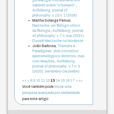
genealogia foucaultiana dos
saberes sobre “o humano”
,
Aufklärung: journal of
philosophy: v. 13 n. 1 (2026)
Martha Solange Perrusi,
Nietzsche, um filólogo crítico
da filologia
,
Aufklärung: journal
of philosophy: v. 7 n. esp (2021):
Dossiê Nietzsche no Nordeste
João Barbosa,
Themata e
Paradigmas: dois conceitos
epistemológicos distintos, mas
com relações
,
Aufklärung:
journal of philosophy: v. 7 n. 3
(2020): Setembro-Dezembro
<<
<
8
9
10
11
12
13
14
15
16
17
>
>>
Você também pode
iniciar uma
pesquisa avançada por similaridade
para este artigo.