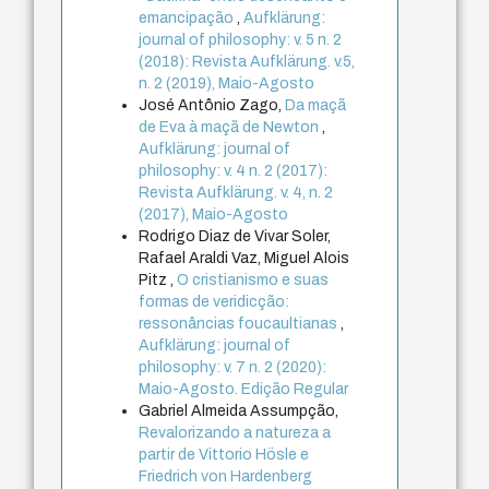
emancipação
,
Aufklärung:
journal of philosophy: v. 5 n. 2
(2018): Revista Aufklärung. v.5,
n. 2 (2019), Maio-Agosto
José Antônio Zago,
Da maçã
de Eva à maçã de Newton
,
Aufklärung: journal of
philosophy: v. 4 n. 2 (2017):
Revista Aufklärung. v. 4, n. 2
(2017), Maio-Agosto
Rodrigo Diaz de Vivar Soler,
Rafael Araldi Vaz, Miguel Alois
Pitz ,
O cristianismo e suas
formas de veridicção:
ressonâncias foucaultianas
,
Aufklärung: journal of
philosophy: v. 7 n. 2 (2020):
Maio-Agosto. Edição Regular
Gabriel Almeida Assumpção,
Revalorizando a natureza a
partir de Vittorio Hösle e
Friedrich von Hardenberg