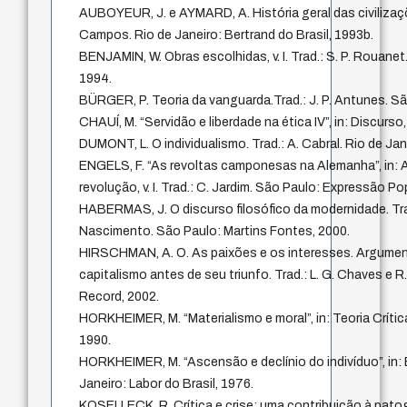
AUBOYEUR, J. e AYMARD, A. História geral das civilizações
Campos. Rio de Janeiro: Bertrand do Brasil, 1993b.
BENJAMIN, W. Obras escolhidas, v. I. Trad.: S. P. Rouanet
1994.
BÜRGER, P. Teoria da vanguarda.Trad.: J. P. Antunes. Sã
CHAUÍ, M. “Servidão e liberdade na ética IV”, in: Discurso
DUMONT, L. O individualismo. Trad.: A. Cabral. Rio de Ja
ENGELS, F. “As revoltas camponesas na Alemanha”, in: 
revolução, v. I. Trad.: C. Jardim. São Paulo: Expressão Po
HABERMAS, J. O discurso filosófico da modernidade. Trad
Nascimento. São Paulo: Martins Fontes, 2000.
HIRSCHMAN, A. O. As paixões e os interesses. Argument
capitalismo antes de seu triunfo. Trad.: L. G. Chaves e R.
Record, 2002.
HORKHEIMER, M. “Materialismo e moral”, in: Teoria Crític
1990.
HORKHEIMER, M. “Ascensão e declínio do indivíduo”, in: 
Janeiro: Labor do Brasil, 1976.
KOSELLECK, R. Crítica e crise: uma contribuição à pa