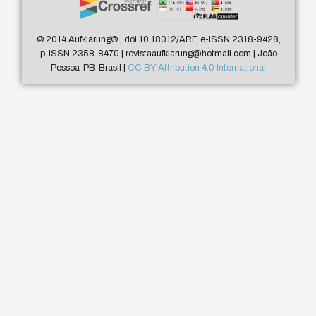
© 2014 Aufklärung
®
, doi:10.18012/ARF, e-ISSN 2318-9428,
p-ISSN 2358-8470 | revistaaufklarung@hotmail.com | João
Pessoa-PB-Brasil |
CC BY Attribution 4.0 International