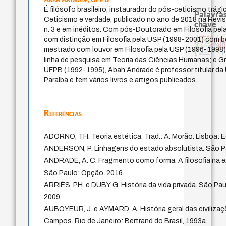
É filósofo brasileiro, instaurador do pós-ceticismo trá
Palavras
Ceticismo e verdade, publicado no ano de 2018 na Revist
chave
n. 3 e em inéditos. Com pós-Doutorado em Filosofia pe
pedagogia
history of philosophy
violencia
identidade nacional
papel da lei
com distinção em Filosofia pela USP (1998-2001) com 
perdón
sacrifício
homem-medida
idade
pensamento singular
fundamentalismo
filosofias indígenas
philosophy
jacobi
lei
bataille
género
protágoras
experiência temporal
leyes
desejo
intolerância
mestrado com louvor em Filosofia pela USP (1996-1998
logos
palavra
j.c.m. neto
mind
direito romano
linha de pesquisa em Teoria das Ciências Humanas; e G
UFPB (1992-1995), Abah Andrade é professor titular da 
Paraíba e tem vários livros e artigos publicados.
Referências
ADORNO, TH. Teoria estética. Trad.: A. Morão. Lisboa: E
ANDERSON, P. Linhagens do estado absolutista. São Pau
ANDRADE, A. C. Fragmento como forma. A filosofia na e
São Paulo: Opção, 2016.
ARRIÈS, PH. e DUBY, G. História da vida privada. São P
2009.
AUBOYEUR, J. e AYMARD, A. História geral das civilizações
Campos. Rio de Janeiro: Bertrand do Brasil, 1993a.