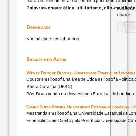
danos se fundamenta e se justifica por razões utilitarist
Palavras
Palavras-chave: ética, utilitarismo, não-maleficên
chave
guayaquil
bataille
acquaintance
therapy
protágoras
history of philosophy
palavra
perdón
internal relations
homem-medida
lei
experiência temporal
metafísica do tempo
Downloads
intolerância
violencia
idade
fundamentalismo
mind
animai
leyes
logos
género
desejo
jacobi
j.c.m. neto
filosofias indígenas
Não há dados estatísticos.
Biografia do Autor
Wesley Felipe de Oliveira,
Universidade Estadual de Londrina
Doutor em Filosofia na área de Ética e Filosofia Política
Santa Catarina (UFSC).
Pós-Doutorando na Universidade Estadual de Londrina 
Camila Dutra Pereira,
Universidade Estadual de Londrina - 
Mestranda em Filosofia na Universidade Estadual de Lon
Especialista em Direito pela Pontifícia Universidade Ca