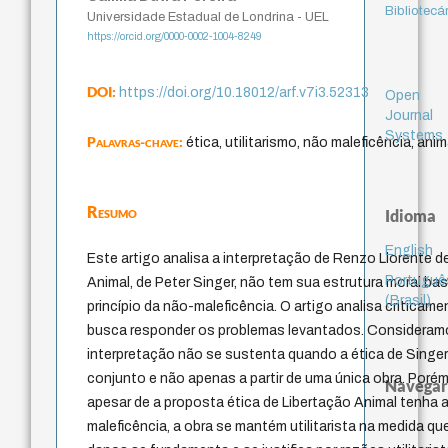
Bibliotecá
Universidade Estadual de Londrina - UEL
https://orcid.org/0000-0002-1004-8249
DOI:
https://doi.org/10.18012/arf.v7i3.52313
Open
Journal
Systems
Palavras-chave:
ética, utilitarismo, não maleficência, ani
Resumo
Idioma
English
Este artigo analisa a interpretação de Renzo Llorente d
Portuguê
Animal, de Peter Singer, não tem sua estrutura moral ba
(Brasil)
princípio da não-maleficência. O artigo analisa criticam
busca responder os problemas levantados. Consideram
interpretação não se sustenta quando a ética de Singe
conjunto e não apenas a partir de uma única obra. Poré
Navegar
apesar de a proposta ética de Libertação Animal tenha 
maleficência, a obra se mantém utilitarista na medida qu