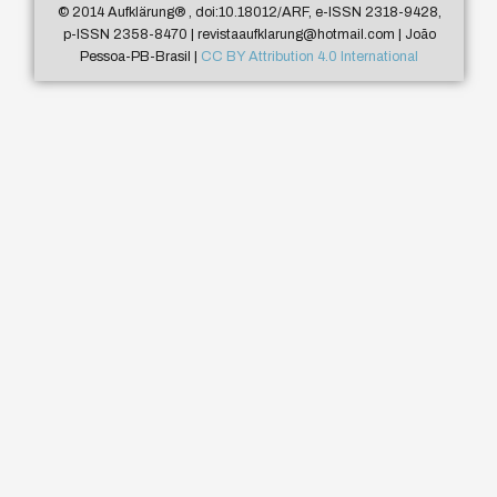
© 2014 Aufklärung
®
, doi:10.18012/ARF, e-ISSN 2318-9428,
p-ISSN 2358-8470 | revistaaufklarung@hotmail.com | João
Pessoa-PB-Brasil |
CC BY Attribution 4.0 International