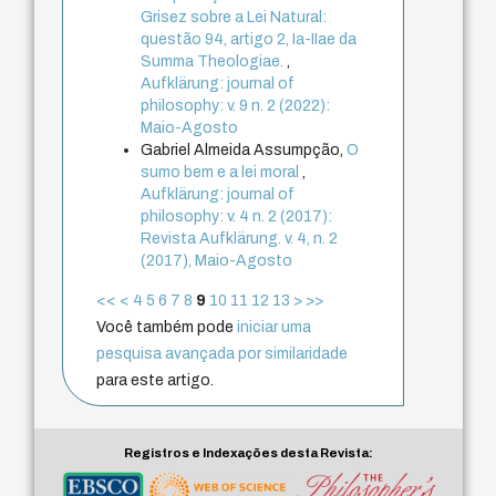
Grisez sobre a Lei Natural:
questão 94, artigo 2, Ia-IIae da
Summa Theologiae.
,
Aufklärung: journal of
philosophy: v. 9 n. 2 (2022):
Maio-Agosto
Gabriel Almeida Assumpção,
O
sumo bem e a lei moral
,
Aufklärung: journal of
philosophy: v. 4 n. 2 (2017):
Revista Aufklärung. v. 4, n. 2
(2017), Maio-Agosto
<<
<
4
5
6
7
8
9
10
11
12
13
>
>>
Você também pode
iniciar uma
pesquisa avançada por similaridade
para este artigo.
Registros e Indexações desta Revista: