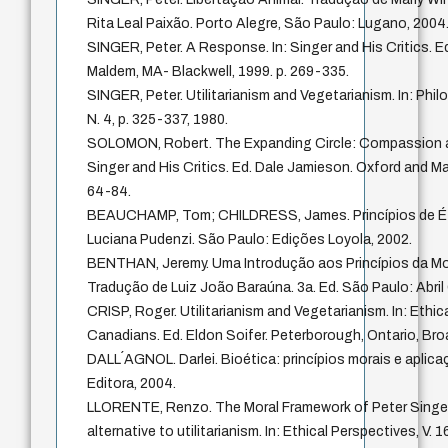
Rita Leal Paixão. Porto Alegre, São Paulo: Lugano, 2004
SINGER, Peter. A Response. In: Singer and His Critics. 
Maldem, MA- Blackwell, 1999. p. 269-335.
SINGER, Peter. Utilitarianism and Vegetarianism. In: Philo
N. 4, p. 325-337, 1980.
SOLOMON, Robert. The Expanding Circle: Compassion and
Singer and His Critics. Ed. Dale Jamieson. Oxford and Ma
64-84.
BEAUCHAMP, Tom; CHILDRESS, James. Princípios de Ét
Luciana Pudenzi. São Paulo: Edições Loyola, 2002.
BENTHAN, Jeremy. Uma Introdução aos Princípios da Mor
Tradução de Luiz João Baraúna. 3a. Ed. São Paulo: Abril 
CRISP, Roger. Utilitarianism and Vegetarianism. In: Ethic
Canadians. Ed. Eldon Soifer. Peterborough, Ontario, Br
DALL´AGNOL. Darlei. Bioética: princípios morais e aplic
Editora, 2004.
LLORENTE, Renzo. The Moral Framework of Peter Singer’
alternative to utilitarianism. In: Ethical Perspectives, V. 1