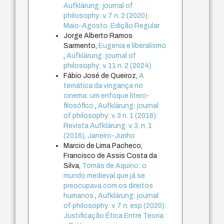
Aufklärung: journal of
philosophy: v. 7 n. 2 (2020):
Maio-Agosto. Edição Regular
Jorge Alberto Ramos
Sarmento,
Eugenia e liberalismo
,
Aufklärung: journal of
philosophy: v. 11 n. 2 (2024)
Fábio José de Queiroz,
A
temática da vingança no
cinema: um enfoque lítero-
filosófico
,
Aufklärung: journal
of philosophy: v. 3 n. 1 (2016):
Revista Aufklärung. v. 3, n. 1
(2016), Janeiro-Junho
Marcio de Lima Pacheco,
Francisco de Assis Costa da
Silva,
Tomás de Aquino: o
mundo medieval que já se
preocupava com os direitos
humanos
,
Aufklärung: journal
of philosophy: v. 7 n. esp (2020):
Justificação Ética Entre Teoria