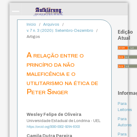
Início
/
Arquivos
/
v. 7 n. 3 (2020): Setembro-Dezembro
/
Edição
Artigos
Atual
A relação entre o
princípio da não
maleficência e o
utilitarismo na ética de
Peter Singer
Informa
Para
Leitores
Wesley Felipe de Oliveira
Para
Universidade Estadual de Londrina - UEL
Autores
https://orcid.org/0000-0002-9294-8303
Para
Camila Dutra Pereira