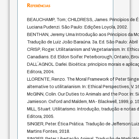
Referências
BEAUCHAMP, Tom; CHILDRESS, James. Princípios de Ét
Luciana Pudenzi. São Paulo: Edições Loyola, 2002.
BENTHAN, Jeremy. Uma Introdução aos Princípios da Mor
Tradução de Luiz João Baraúna. 3a. Ed. São Paulo: Abril 
CRISP, Roger. Utilitarianism and Vegetarianism. In: Ethic
Canadians. Ed. Eldon Soifer. Peterborough, Ontario, Br
DALL´AGNOL. Darlei. Bioética: princípios morais e aplic
Editora, 2004.
LLORENTE, Renzo. The Moral Framework of Peter Singer’
alternative to utilitarianism. In: Ethical Perspectives, V. 1
McGINN, Colin. Our Duties to Animals and the Poor. In: Si
Jamieson. Oxford and Maldem, MA- Blackwell, 1999, p. 1
MILL, Stuart. Utilitarismo. Introdução, tradução e notas
Editora, 2005.
SINGER, Peter. Ética Prática. Tradução de Jefferson Lui
Martins Fontes, 2018.
SINGER, Peter. Libertação Animal. Tradução de Marly Wi