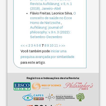
Revista Aufklärung. v. 5, n. 1
(2018), Janeiro-Abril
Flávio Freitas, Leonice Silva,
O
conceito de saúde no Ecce
Homo de Nietzsche
,
Aufklärung: journal of
philosophy: v. 9 n. 3 (2022):
Setembro-Dezembro
<<
<
2
3
4
5
6
7
8
9
10
11
>
>>
Você também pode
iniciar uma
pesquisa avançada por similaridade
para este artigo.
Registros e Indexações desta Revista: