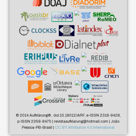
© 2014 Aufklärung
®
, doi:10.18012/ARF, e-ISSN 2318-9428,
p-ISSN 2358-8470 | revistaaufklarung@hotmail.com | João
Pessoa-PB-Brasil |
CC BY Attribution 4.0 International