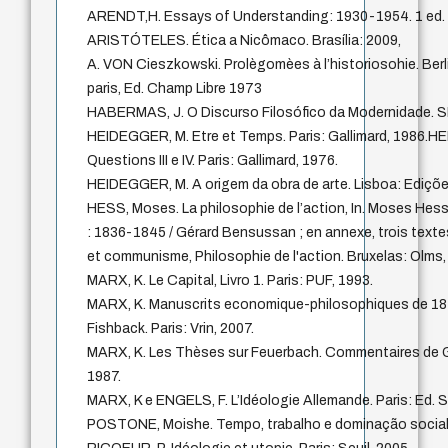
ARENDT,H. Essays of Understanding: 1930-1954. 1 ed. 
ARISTÓTELES. Ética a Nicômaco. Brasília: 2009,
A. VON Cieszkowski. Prolègomèes à l’historiosohie. Berli
paris, Ed. Champ Libre 1973
HABERMAS, J. O Discurso Filosófico da Modernidade. SP
HEIDEGGER, M. Etre et Temps. Paris: Gallimard, 1986
Questions III e IV. Paris: Gallimard, 1976.
HEIDEGGER, M. A origem da obra de arte. Lisboa: Ediçõe
HESS, Moses. La philosophie de l’action, In. Moses Hess,
: 1836-1845 / Gérard Bensussan ; en annexe, trois tex
et communisme, Philosophie de l'action. Bruxelas: Olms,
MARX, K. Le Capital, Livro 1. Paris: PUF, 1993.
MARX, K. Manuscrits economique-philosophiques de 18
Fishback. Paris: Vrin, 2007.
MARX, K. Les Thèses sur Feuerbach. Commentaires de G
1987.
MARX, K e ENGELS, F. L’Idéologie Allemande. Paris: Ed. S
POSTONE, Moishe. Tempo, trabalho e dominação social