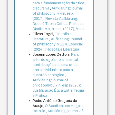
para a fundamentação da ética
discursiva
,
Aufklärung: journal
of philosophy: v. 4 n. esp.
(2017): Revista Aufklärung.
Dossiê Teoria Crítica, Política e
Direito, v. 4, n. esp. (2017), Maio
Gilvan Fogel,
Filosofia e
Literatura
,
Aufklärung: journal
of philosophy: v. 11 n. Especial
(2024): Filosofia e Literatura
Josenir Lopes Dettoni,
Para
além do egoísmo ambiental:
contribuições de uma ética
pós-individualista para a
questão ecológica
,
Aufklärung: journal of
philosophy: v. 7 n. esp (2020):
Justificação Ética Entre Teoria
e Prática
Pedro Antônio Gregorio de
Araujo,
O Sacrifício em Hegel e
Bataille
,
Aufklärung: journal of