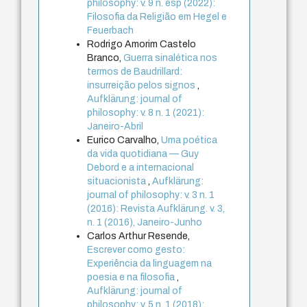
philosophy: v. 9 n. esp (2022):
Filosofia da Religião em Hegel e
Feuerbach
Rodrigo Amorim Castelo
Branco,
Guerra sinalética nos
termos de Baudrillard:
insurreição pelos signos
,
Aufklärung: journal of
philosophy: v. 8 n. 1 (2021):
Janeiro-Abril
Eurico Carvalho,
Uma poética
da vida quotidiana — Guy
Debord e a internacional
situacionista
,
Aufklärung:
journal of philosophy: v. 3 n. 1
(2016): Revista Aufklärung. v. 3,
n. 1 (2016), Janeiro-Junho
Carlos Arthur Resende,
Escrever como gesto:
Experiência da linguagem na
poesia e na filosofia
,
Aufklärung: journal of
philosophy: v. 5 n. 1 (2018):