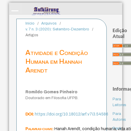
Início
/
Arquivos
/
v. 7 n. 3 (2020): Setembro-Dezembro
/
Edição
Artigos
Atual
Atividade e Condição
Humana em Hannah
Arendt
Informa
Romildo Gomes Pinheiro
Doutorado em Filosofia UFPB.
Para
Leitores
DOI:
Para
https://doi.org/10.18012/arf.v7i3.54586
Autores
Palavras-chave:
Para
Hanah Arendt, condição humana, vida ativ