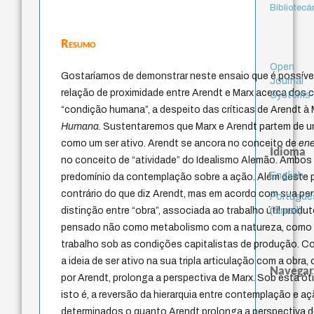
Bibliotecá
Resumo
Open
Gostaríamos de demonstrar neste ensaio que é possív
Journal
relação de proximidade entre Arendt e Marx acerca dos c
Systems
“condição humana”, a despeito das críticas de Arendt à
Humana
. Sustentaremos que Marx e Arendt partem de
como um ser ativo. Arendt se ancora no conceito de
en
Idioma
no conceito de “atividade” do Idealismo Alemão. Ambos
English
predomínio da contemplação sobre a ação. Além deste
contrário do que diz Arendt, mas em acordo com sua pe
Portuguê
(Brasil)
distinção entre “obra”, associada ao trabalho útil produto
pensado não como metabolismo com a natureza, como 
trabalho sob as condições capitalistas de produção. 
a ideia de ser ativo na sua tripla articulação com a obra,
Navegar
por Arendt, prolonga a perspectiva de Marx. Sob esta óti
isto é, a reversão da hierarquia entre contemplação e a
determinados o quanto Arendt prolonga a perspectiva d