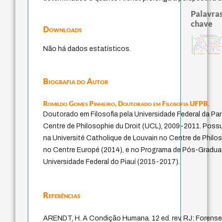
Palavras
chave
Downloads
fundamentalismo
external relations
multidimensionalidade
identidade nacional
metafísica do temp
mind
animais
violencia
género
desejo
jacobi
therapy
intolerância
lei
bataille
j.c.m. neto
protágoras
idade
Não há dados estatísticos.
experiência tempora
guayaquil
palavra
sacrifício
leyes
logos
perdón
pedagogia
direito romano
Biografia do Autor
Romildo Gomes Pinheiro,
Doutorado em Filosofia UFPB.
Doutorado em Filosofia pela Universidade Federal da Pa
Centre de Philosophie du Droit (UCL), 2009-2011. Poss
na Université Catholique de Louvain no Centre de Philo
no Centre Europé (2014), e no Programa de Pós-Gradu
Universidade Federal do Piauí (2015-2017).
Referências
ARENDT, H. A Condição Humana. 12 ed. rev. RJ: Forense