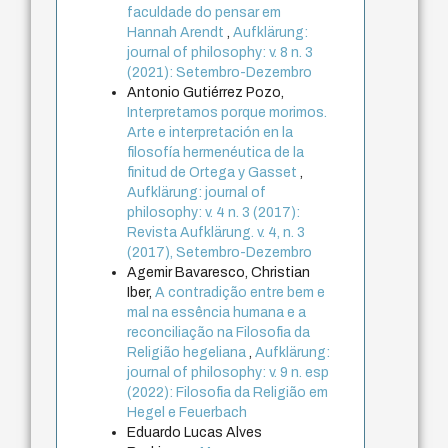
faculdade do pensar em
Hannah Arendt
,
Aufklärung:
journal of philosophy: v. 8 n. 3
(2021): Setembro-Dezembro
Antonio Gutiérrez Pozo,
Interpretamos porque morimos.
Arte e interpretación en la
filosofía hermenéutica de la
finitud de Ortega y Gasset
,
Aufklärung: journal of
philosophy: v. 4 n. 3 (2017):
Revista Aufklärung. v. 4, n. 3
(2017), Setembro-Dezembro
Agemir Bavaresco, Christian
Iber,
A contradição entre bem e
mal na essência humana e a
reconciliação na Filosofia da
Religião hegeliana
,
Aufklärung:
journal of philosophy: v. 9 n. esp
(2022): Filosofia da Religião em
Hegel e Feuerbach
Eduardo Lucas Alves