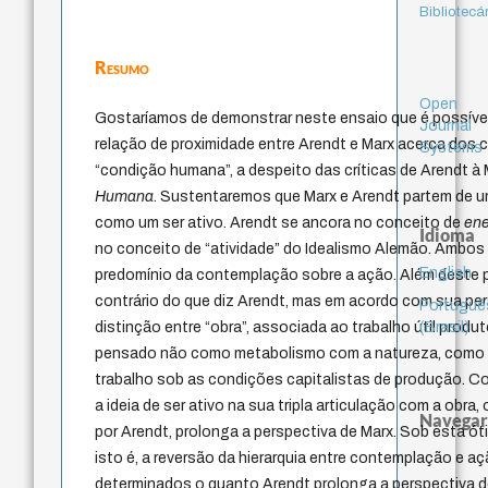
Bibliotecá
Resumo
Open
Gostaríamos de demonstrar neste ensaio que é possív
Journal
relação de proximidade entre Arendt e Marx acerca dos c
Systems
“condição humana”, a despeito das críticas de Arendt à
Humana
. Sustentaremos que Marx e Arendt partem de
como um ser ativo. Arendt se ancora no conceito de
en
Idioma
no conceito de “atividade” do Idealismo Alemão. Ambos
English
predomínio da contemplação sobre a ação. Além deste
contrário do que diz Arendt, mas em acordo com sua pe
Portuguê
(Brasil)
distinção entre “obra”, associada ao trabalho útil produto
pensado não como metabolismo com a natureza, como 
trabalho sob as condições capitalistas de produção. 
a ideia de ser ativo na sua tripla articulação com a obra,
Navegar
por Arendt, prolonga a perspectiva de Marx. Sob esta óti
isto é, a reversão da hierarquia entre contemplação e a
determinados o quanto Arendt prolonga a perspectiva d