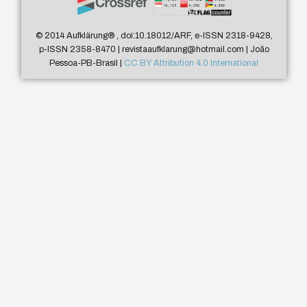
© 2014 Aufklärung
®
, doi:10.18012/ARF, e-ISSN 2318-9428,
p-ISSN 2358-8470 | revistaaufklarung@hotmail.com | João
Pessoa-PB-Brasil |
CC BY Attribution 4.0 International