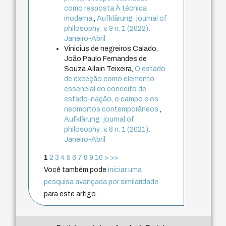
como resposta À técnica
moderna
,
Aufklärung: journal of
philosophy: v. 9 n. 1 (2022):
Janeiro-Abril
Vinicius de negreiros Calado,
João Paulo Fernandes de
Souza Allain Teixeira,
O estado
de exceção como elemento
essencial do conceito de
estado-nação, o campo e os
neomortos contemporâneos
,
Aufklärung: journal of
philosophy: v. 8 n. 1 (2021):
Janeiro-Abril
1
2
3
4
5
6
7
8
9
10
>
>>
Você também pode
iniciar uma
pesquisa avançada por similaridade
para este artigo.