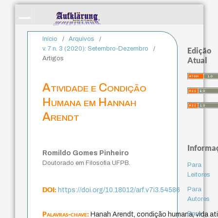
Início
/
Arquivos
/
v. 7 n. 3 (2020): Setembro-Dezembro
/
Edição
Artigos
Atual
Atividade e Condição
Humana em Hannah
Arendt
Informa
Romildo Gomes Pinheiro
Doutorado em Filosofia UFPB.
Para
Leitores
DOI:
Para
https://doi.org/10.18012/arf.v7i3.54586
Autores
Palavras-chave:
Para
Hanah Arendt, condição humana, vida ativ