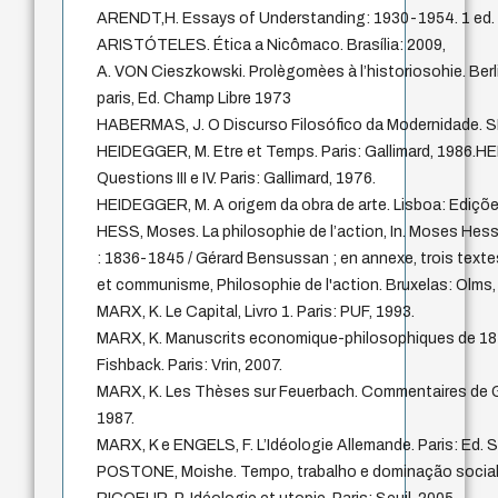
ARENDT,H. Essays of Understanding: 1930-1954. 1 ed. 
ARISTÓTELES. Ética a Nicômaco. Brasília: 2009,
A. VON Cieszkowski. Prolègomèes à l’historiosohie. Berli
paris, Ed. Champ Libre 1973
HABERMAS, J. O Discurso Filosófico da Modernidade. SP
HEIDEGGER, M. Etre et Temps. Paris: Gallimard, 1986
Questions III e IV. Paris: Gallimard, 1976.
HEIDEGGER, M. A origem da obra de arte. Lisboa: Ediçõe
HESS, Moses. La philosophie de l’action, In. Moses Hess,
: 1836-1845 / Gérard Bensussan ; en annexe, trois tex
et communisme, Philosophie de l'action. Bruxelas: Olms,
MARX, K. Le Capital, Livro 1. Paris: PUF, 1993.
MARX, K. Manuscrits economique-philosophiques de 18
Fishback. Paris: Vrin, 2007.
MARX, K. Les Thèses sur Feuerbach. Commentaires de G
1987.
MARX, K e ENGELS, F. L’Idéologie Allemande. Paris: Ed. S
POSTONE, Moishe. Tempo, trabalho e dominação social