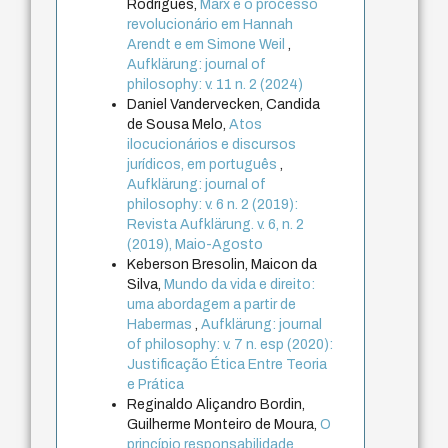
Rodrigues,
Marx e o processo
revolucionário em Hannah
Arendt e em Simone Weil
,
Aufklärung: journal of
philosophy: v. 11 n. 2 (2024)
Daniel Vandervecken, Candida
de Sousa Melo,
Atos
ilocucionários e discursos
jurídicos, em português
,
Aufklärung: journal of
philosophy: v. 6 n. 2 (2019):
Revista Aufklärung. v. 6, n. 2
(2019), Maio-Agosto
Keberson Bresolin, Maicon da
Silva,
Mundo da vida e direito:
uma abordagem a partir de
Habermas
,
Aufklärung: journal
of philosophy: v. 7 n. esp (2020):
Justificação Ética Entre Teoria
e Prática
Reginaldo Aliçandro Bordin,
Guilherme Monteiro de Moura,
O
princípio responsabilidade