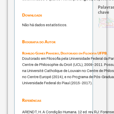
Palavras
chave
Downloads
identidade naciona
papel da lei
viktor frankl
j.c.m. neto
pedagogia
metafísica do tempo
mind
therapy
intolerância
palavra
experiência temporal
homem-medida
leyes
jacobi
género
perdón
logos
lei
Não há dados estatísticos.
protágoras
realidad
idade
violencia
fundamentalismo
desejo
history of philosophy
classical german philosoph
Biografia do Autor
Romildo Gomes Pinheiro,
Doutorado em Filosofia UFPB.
Doutorado em Filosofia pela Universidade Federal da Pa
Centre de Philosophie du Droit (UCL), 2009-2011. Poss
na Université Catholique de Louvain no Centre de Philo
no Centre Europé (2014), e no Programa de Pós-Gradu
Universidade Federal do Piauí (2015-2017).
Referências
ARENDT, H. A Condição Humana. 12 ed. rev. RJ: Forense