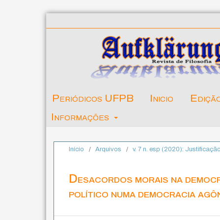
Periódicos UFPB
Inicio
Ediçã
Informações
Início
/
Arquivos
/
v. 7 n. esp (2020): Justificaçã
Desacordos morais na democra
político numa democracia agô