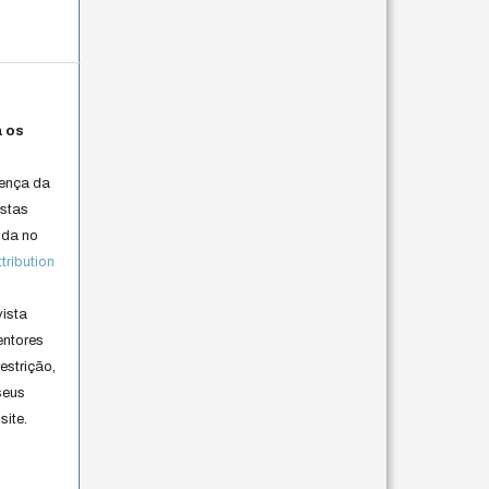
a os
cença da
istas
lida no
ribution
vista
entores
estrição,
seus
site.