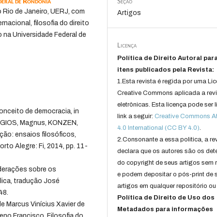
deral de Rondônia
Seção
o Rio de Janeiro, UERJ, com
Artigos
rnacional, filosofia do direito
to na Universidade Federal de
Licença
Política de Direito Autoral par
itens publicados pela Revista:
1.Esta revista é regida por uma Li
Creative Commons aplicada a rev
eletrônicas. Esta licença pode ser 
onceito de democracia, in
link a seguir:
Creative Commons Att
DAGIOS, Magnus, KONZEN,
4.0 International (CC BY 4.0)
.
ção: ensaios filosóficos,
2.Consonante a essa politica, a re
orto Alegre: Fi, 2014, pp. 11-
declara que os autores são os det
do copyright de seus artigos sem r
derações sobre os
e podem depositar o pós-print de 
ica, tradução José
artigos em qualquer repositório ou 
48.
Política de Direito de Uso dos
e Marcus Vinícius Xavier de
Metadados para informações
eno Francisco. Filosofia do