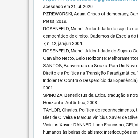
acessado em 21.jul. 2020.
PZREWORSKI, Adam. Crises of democracy, Camb
Press, 2019.
ROSENFELD, Michel. A identidade do sujeito co
democrático de direito, Cadernos da Escola do L
7, n. 12, jan/jun 2004.
ROSENFELD, Michel. A Identidade do Sujeito Con
Carvalho Netto, Belo Horizonte: Melhoramentos
SANTOS, Boaventura de Souza. Para Um Novo 
Direito e a Política na Transição Paradigmática, 
Indolente: Contra o Desperdício da Experiência),
2001.
SPINOZA, Benedictus de. Ética, tradução e no
Horizonte: Autêntica, 2008.
TAYLOR, Charles. Política do reconhecimento, 
Biet de Oliveira e Marcus Vinícius Xavier de Oliv
Vinícius Xavier, DANNER, Leno Francisco, CEI, Vit
humanos às beiras do abismo: Interlocuções entre