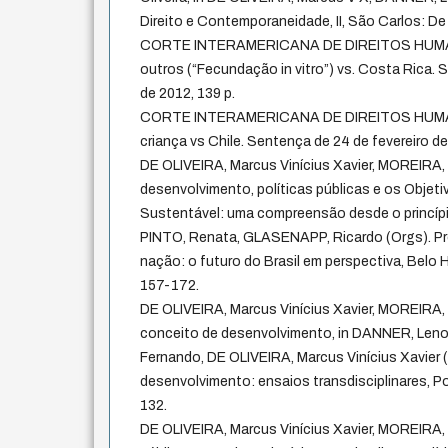
Direito e Contemporaneidade, II, São Carlos: De
CORTE INTERAMERICANA DE DIREITOS HUMANOS
outros (“Fecundação in vitro”) vs. Costa Rica.
de 2012, 139 p.
CORTE INTERAMERICANA DE DIREITOS HUMANO
criança vs Chile. Sentença de 24 de fevereiro de
DE OLIVEIRA, Marcus Vinícius Xavier, MOREIRA, D
desenvolvimento, políticas públicas e os Obje
Sustentável: uma compreensão desde o princípi
PINTO, Renata, GLASENAPP, Ricardo (Orgs). P
nação: o futuro do Brasil em perspectiva, Belo H
157-172.
DE OLIVEIRA, Marcus Vinícius Xavier, MOREIRA, 
conceito de desenvolvimento, in DANNER, Len
Fernando, DE OLIVEIRA, Marcus Vinícius Xavier (O
desenvolvimento: ensaios transdisciplinares, Por
132.
DE OLIVEIRA, Marcus Vinícius Xavier, MOREIRA,