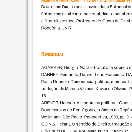
Marcus Vinícius Xavier de Oliveira,
Universidade Fe
Doutor em Direito pela Universidade Estadual d
ênfase em direito internacional, direito penal inte
e filosofia política. Professor do Curso de Direi
Rondônia, UNIR.
Referências
AGAMBEN, Giorgio. Nota introdutória sobre o c
DANNER, Fernando, Danner, Leno Francisco, 
Paulo Roberto. Democracia, política, representa
tradução de Marcus Vinícius Xavier de Oliveira, P
16.
ARENDT, Hannah. A mentira na política – Consi
Documentos do Pentágono, in Crises da Repúbl
Wolkmann, São Paulo: Perspectiva, 1999, pp. 9-
COING, Helmut. O sentido do Direito, tradução d
Oliveira, in DE OLIVEIRA, Marcus V X, DANNER, L