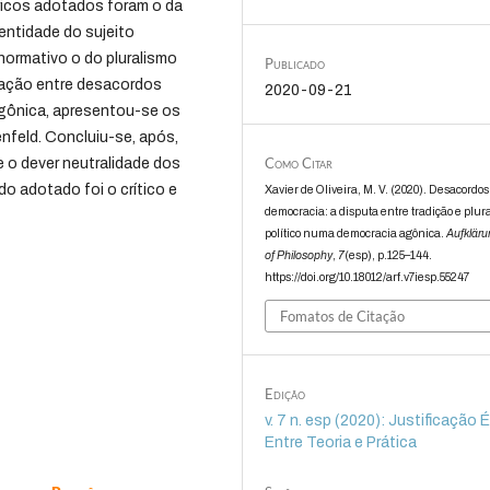
óricos adotados foram o da
entidade do sujeito
normativo o do pluralismo
Publicado
elação entre desacordos
2020-09-21
 agônica, apresentou-se os
nfeld. Concluiu-se, após,
Como Citar
e o dever neutralidade dos
o adotado foi o crítico e
Xavier de Oliveira, M. V. (2020). Desacordo
democracia: a disputa entre tradição e plur
político numa democracia agônica.
Aufkläru
of Philosophy
,
7
(esp), p.125–144.
https://doi.org/10.18012/arf.v7iesp.55247
Fomatos de Citação
Edição
v. 7 n. esp (2020): Justificação 
Entre Teoria e Prática