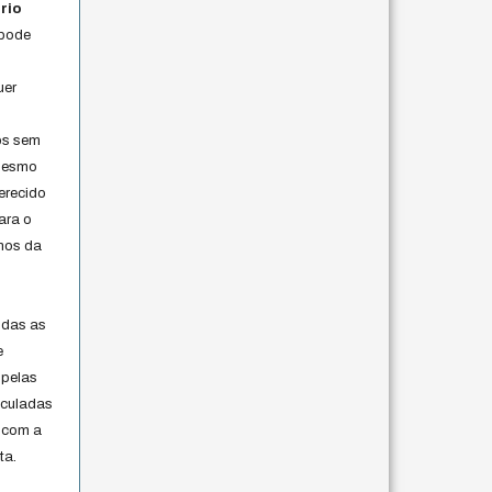
rio
 pode
uer
os sem
 mesmo
erecido
ara o
rmos da
s
odas as
e
 pelas
iculadas
 com a
ta.