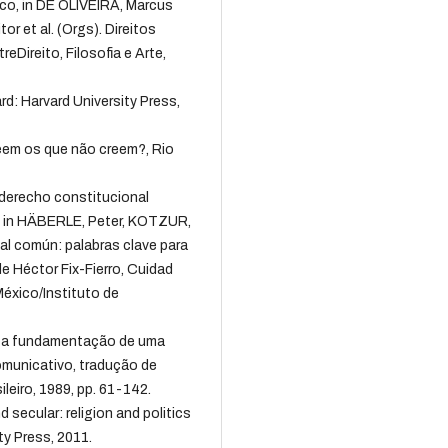
tico, in DE OLIVEIRA, Marcus
or et al. (Orgs). Direitos
Direito, Filosofia e Arte,
: Harvard University Press,
eem os que não creem?, Rio
derecho constitucional
 in HÄBERLE, Peter, KOTZUR,
al común: palabras clave para
e Héctor Fix-Fierro, Cuidad
éxico/Instituto de
 a fundamentação de uma
comunicativo, tradução de
leiro, 1989, pp. 61-142.
ecular: religion and politics
ty Press, 2011.