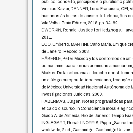
público: conceito, princípios e o pluralismo polí
Vinícius Xavier, DANNER, Leno Francisco, CEI, Vit
humanos às beiras do abismo: Interlocuções entre
Vila Velha: Praia Editora, 2018, pp. 34-82.
DWORKIN, Ronald. Justice for Hedghogs, Harvard
2011.
ECO, Umberto, MARTINI, Carlo Maria. Em que cr
de Janeiro: Record. 2008.
HÄBERLE, Peter. México y los contornos de um 
común americano: un ius commune americanum,
Markus. De la soberania al derecho constitucion
un diálogo europeu-latinoamericano, tradução d
de México: Universidad Nacional Autónoma de M
Investigaciones Jurídicas, 2003.
HABERMAS, Jürgen. Notas programáticas para
ética do discurso, in Consciência moral e agir 
Guido A. de Almeida, Rio de Janeiro: Tempo Brasi
INGLEGART, Ronald, NORRIS, Pippa._Sacred and s
worldwide, 2 ed., Cambridge: Cambridge Universi