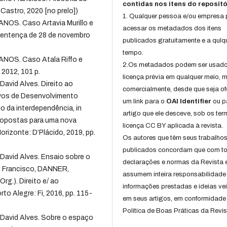
contidas nos itens do repositó
 Castro, 2020 [no prelo])
1. Qualquer pessoa e/ou empresa
. Caso Artavia Murillo e
acessar os metadados dos itens
 Sentença de 28 de novembro
publicados gratuitamente e a qulq
tempo.
S. Caso Atala Riffo e
2.Os metadados podem ser usad
 2012, 101 p.
licença prévia em qualquer meio,
avid Alves. Direito ao
comercialmente, desde que seja of
tivos de Desenvolvimento
um link para o
OAI Identifier
ou p
o da interdependência, in
artigo que ele desceve, sob os te
ropostas para uma nova
licença CC BY aplicada à revista.
orizonte: D’Plácido, 2019, pp.
Os autores que têm seus trabalho
publicados concordam que com t
David Alves. Ensaio sobre o
declarações e normas da Revista 
o Francisco, DANNER,
assumem inteira responsabilidade
rg.). Direito e/ ao
informações prestadas e ideias ve
to Alegre: Fi, 2016, pp. 115-
em seus artigos, em conformidade
Política de Boas Práticas da Revis
 David Alves. Sobre o espaço