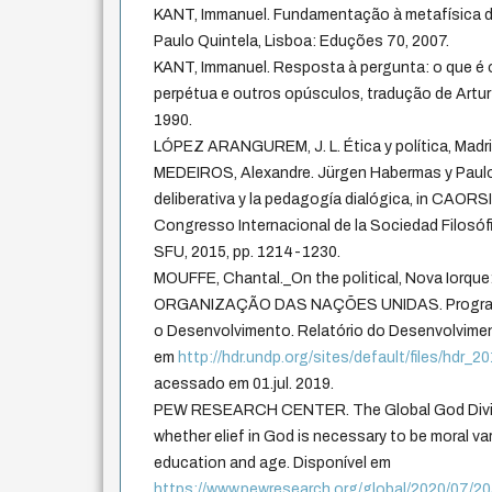
KANT, Immanuel. Fundamentação à metafísica 
Paulo Quintela, Lisboa: Eduções 70, 2007.
KANT, Immanuel. Resposta à pergunta: o que é o
perpétua e outros opúsculos, tradução de Artur
1990.
LÓPEZ ARANGUREM, J. L. Ética y política, Madri:
MEDEIROS, Alexandre. Jürgen Habermas y Paulo 
deliberativa y la pedagogía dialógica, in CAORSI,
Congresso Internacional de la Sociedad Filosóf
SFU, 2015, pp. 1214-1230.
MOUFFE, Chantal._On the political, Nova Iorque
ORGANIZAÇÃO DAS NAÇÕES UNIDAS. Programa
o Desenvolvimento. Relatório do Desenvolvime
em
http://hdr.undp.org/sites/default/files/hdr_
acessado em 01.jul. 2019.
PEW RESEARCH CENTER. The Global God Divid
whether elief in God is necessary to be moral v
education and age. Disponível em
https://www.pewresearch.org/global/2020/07/20