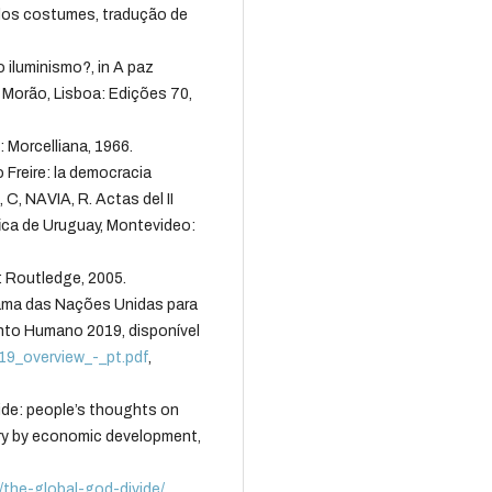
dos costumes, tradução de
 iluminismo?, in A paz
 Morão, Lisboa: Edições 70,
 Morcelliana, 1966.
Freire: la democracia
 C, NAVIA, R. Actas del II
ica de Uruguay, Montevideo:
: Routledge, 2005.
 das Nações Unidas para
nto Humano 2019, disponível
2019_overview_-_pt.pdf
,
e: people’s thoughts on
ary by economic development,
/the-global-god-divide/
,