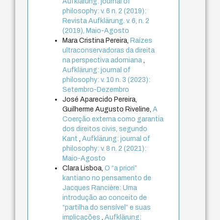
Aufklärung: journal of
philosophy: v. 6 n. 2 (2019):
Revista Aufklärung. v. 6, n. 2
(2019), Maio-Agosto
Mara Cristina Pereira,
Raízes
ultraconservadoras da direita
na perspectiva adorniana
,
Aufklärung: journal of
philosophy: v. 10 n. 3 (2023):
Setembro-Dezembro
José Aparecido Pereira,
Guilherme Augusto Riveline,
A
Coerção externa como garantia
dos direitos civis, segundo
Kant
,
Aufklärung: journal of
philosophy: v. 8 n. 2 (2021):
Maio-Agosto
Clara Lisboa,
O “a priori”
kantiano no pensamento de
Jacques Rancière: Uma
introdução ao conceito de
“partilha do sensível” e suas
implicações
,
Aufklärung: