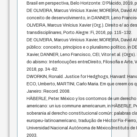
Brasil em perspectiva, Belo Horizonte: D’Plácido, 2019, 
DE OLIVEIRA, Marcus Vinícius Xavier, MOREIRA, David Al
conceito de desenvolvimento, in DANNER, Leno Franci
OLIVEIRA, Marcus Vinícius Xavier (Org.). Direito e/ ao d
transdisciplinares, Porto Alegre: Fi, 2016, pp. 115-132.
DE OLIVEIRA, Marcus Vinícius Xavier, MOREIRA, David A
público: conceito, princípios e o pluralismo político, in 
Xavier, DANNER, Leno Francisco, CEI, Vitor et al. (Orgs)
do abismo: Interlocuções entreDireito, Filosofia e Arte, Vi
2018, pp. 34-82.
DWORKIN, Ronald. Justice for Hedghogs, Harvard: Harvar
ECO, Umberto, MARTINI, Carlo Maria. Em que creem os q
Janeiro: Record. 2008.
HÄBERLE, Peter. México y los contornos de um derecho
americano: un ius commune americanum, in HÄBERLE, Pe
soberania al derecho constitucional común: palabras cl
europeu-latinoamericano, tradução de Héctor Fix-Fierro
Universidad Nacional Autónoma de México/Instituto de I
2003.