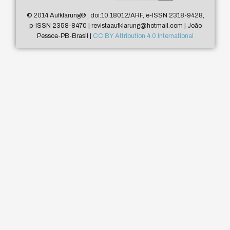
© 2014 Aufklärung
®
, doi:10.18012/ARF, e-ISSN 2318-9428,
p-ISSN 2358-8470 | revistaaufklarung@hotmail.com | João
Pessoa-PB-Brasil |
CC BY Attribution 4.0 International