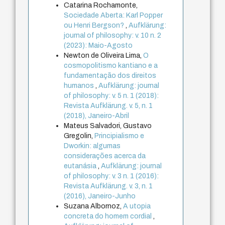
Catarina Rochamonte,
Sociedade Aberta: Karl Popper
ou Henri Bergson?
,
Aufklärung:
journal of philosophy: v. 10 n. 2
(2023): Maio-Agosto
Newton de Oliveira Lima,
O
cosmopolitismo kantiano e a
fundamentação dos direitos
humanos
,
Aufklärung: journal
of philosophy: v. 5 n. 1 (2018):
Revista Aufklärung. v. 5, n. 1
(2018), Janeiro-Abril
Mateus Salvadori, Gustavo
Gregolin,
Principialismo e
Dworkin: algumas
considerações acerca da
eutanásia
,
Aufklärung: journal
of philosophy: v. 3 n. 1 (2016):
Revista Aufklärung. v. 3, n. 1
(2016), Janeiro-Junho
Suzana Albornoz,
A utopia
concreta do homem cordial
,