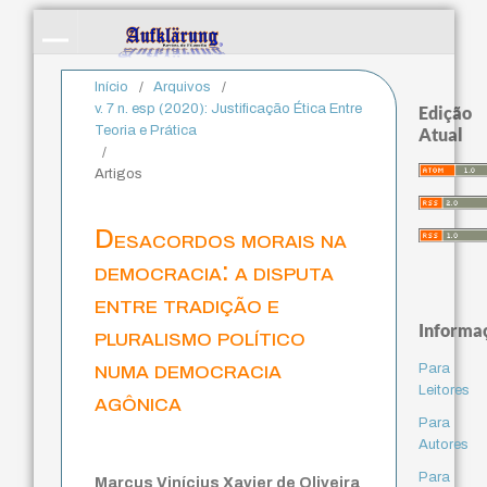
Início
/
Arquivos
/
v. 7 n. esp (2020): Justificação Ética Entre
Edição
Teoria e Prática
Atual
/
Artigos
Desacordos morais na
democracia: a disputa
entre tradição e
Informa
pluralismo político
numa democracia
Para
Leitores
agônica
Para
Autores
Para
Marcus Vinícius Xavier de Oliveira