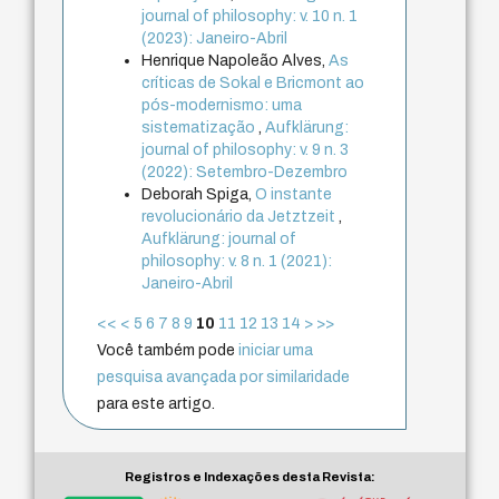
journal of philosophy: v. 10 n. 1
(2023): Janeiro-Abril
Henrique Napoleão Alves,
As
críticas de Sokal e Bricmont ao
pós-modernismo: uma
sistematização
,
Aufklärung:
journal of philosophy: v. 9 n. 3
(2022): Setembro-Dezembro
Deborah Spiga,
O instante
revolucionário da Jetztzeit
,
Aufklärung: journal of
philosophy: v. 8 n. 1 (2021):
Janeiro-Abril
<<
<
5
6
7
8
9
10
11
12
13
14
>
>>
Você também pode
iniciar uma
pesquisa avançada por similaridade
para este artigo.
Registros e Indexações desta Revista: