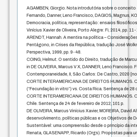
AGAMBEN, Giorgio. Nota introdutória sobre o conceito
Fernando, Danner, Leno Francisco, DAGIOS, Magnus, K
Democracia, política, representação: ensaios filosófico
Vinícius Xavier de Oliveira, Porto Alegre: Fi, 2014, pp. 11-
ARENDT, Hannah. A mentira na política – Consideraçõ
Pentágono, in Crises da República, tradução José Wolk
Perspectiva, 1999, pp. 9-48.
COING, Helmut. O sentido do Direito, tradução de Marcus 
in DE OLIVEIRA, Marcus V X, DANNER, Leno Francisco. Fil
Contemporaneidade, II, São Carlos: De Castro, 2020 [no 
CORTE INTERAMERICANA DE DIREITOS HUMANOS. Caso 
(“Fecundação in vitro”) vs. Costa Rica. Sentença de 28 
CORTE INTERAMERICANA DE DIREITOS HUMANOS. Caso 
Chile. Sentença de 24 de fevereiro de 2012, 101 p.
DE OLIVEIRA, Marcus Vinícius Xavier, MOREIRA, David Alv
desenvolvimento, políticas públicas e os Objetivos de
Sustentável: uma compreensão desde o princípio da int
Renata, GLASENAPP, Ricardo (Orgs). Propostas para um