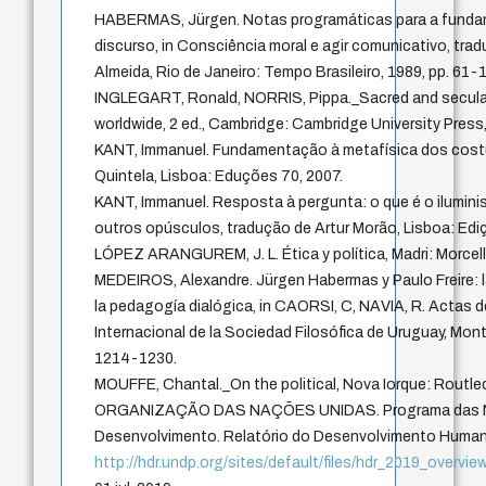
HABERMAS, Jürgen. Notas programáticas para a funda
discurso, in Consciência moral e agir comunicativo, tra
Almeida, Rio de Janeiro: Tempo Brasileiro, 1989, pp. 61-
INGLEGART, Ronald, NORRIS, Pippa._Sacred and secular: 
worldwide, 2 ed., Cambridge: Cambridge University Press
KANT, Immanuel. Fundamentação à metafísica dos cost
Quintela, Lisboa: Eduções 70, 2007.
KANT, Immanuel. Resposta à pergunta: o que é o ilumini
outros opúsculos, tradução de Artur Morão, Lisboa: Edi
LÓPEZ ARANGUREM, J. L. Ética y política, Madri: Morcell
MEDEIROS, Alexandre. Jürgen Habermas y Paulo Freire: l
la pedagogía dialógica, in CAORSI, C, NAVIA, R. Actas d
Internacional de la Sociedad Filosófica de Uruguay, Mon
1214-1230.
MOUFFE, Chantal._On the political, Nova Iorque: Routle
ORGANIZAÇÃO DAS NAÇÕES UNIDAS. Programa das Na
Desenvolvimento. Relatório do Desenvolvimento Human
http://hdr.undp.org/sites/default/files/hdr_2019_overvie