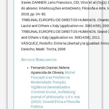
Xavier, DANNER, Leno Francisco, CEI, Vitor et al (Orgs).
do abismo: Interlocuções entreDireito, Filosofia e Arte, Vi
2018, pp. 34-82.
TRIBUNAL EUROPEU DE DIREITOS HUMANOS. Chamber
Lautsi and Others v. Italy (application no. 30814/06), 200
TRIBUNAL EUROPEU DE DIREITOS HUMANOS. Grand Cha
and Others v. Italy (application no. 30814/06), 2011.
VÁSQUEZ, Rodolfo. Entre la Libertad y la Igualdad. Introd
Derecho, Madri: Trotta, 2006.
Artigos Semelhantes
Fernando Danner, Nirlene
Aparecida de Oliveira,
Michel
Foucault e as Prisões na
Modernidade: Punição,
Vigilância Generalizada e
Controle Social
,
Aufklärung:
journal of philosophy: v. 9 n. esp
(2022): Dossiê Ética e Filosofia
Política