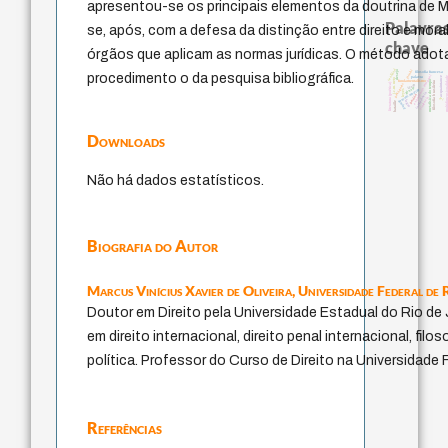
apresentou-se os principais elementos da doutrina de M
Palavras
se, após, com a defesa da distinção entre direito e mora
chave
órgãos que aplicam as normas jurídicas. O método adotad
realidad
jacobi
desejo
filosofia francesa
procedimento o da pesquisa bibliográfica.
experiência temporal
acquaintance
multidimension
palavra
j.c.m. neto
metafísica do tempo
fundamentalismo
filosofia brasileira
literatura (poética)
protágoras
idade
género
homem-medida
leyes
intolerância
perdón
violencia
lei
logos
bataille
mind
Downloads
Não há dados estatísticos.
Biografia do Autor
Marcus Vinícius Xavier de Oliveira,
Universidade Federal de
Doutor em Direito pela Universidade Estadual do Rio de
em direito internacional, direito penal internacional, filoso
política. Professor do Curso de Direito na Universidade
Referências