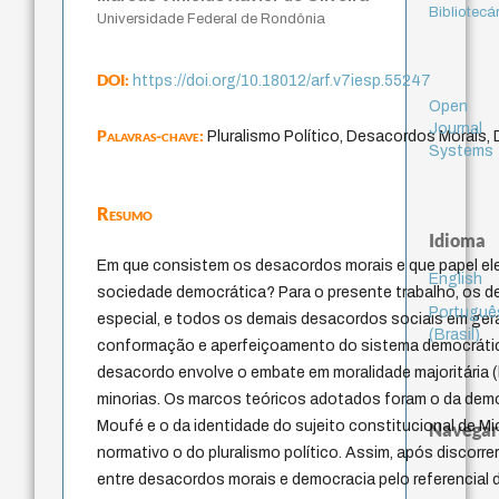
Bibliotecá
Universidade Federal de Rondônia
DOI:
https://doi.org/10.18012/arf.v7iesp.55247
Open
Journal
Palavras-chave:
Pluralismo Político, Desacordos Morais
Systems
Resumo
Idioma
Em que consistem os desacordos morais e que papel 
English
sociedade democrática? Para o presente trabalho, os 
Portuguê
especial, e todos os demais desacordos sociais em gera
(Brasil)
conformação e aperfeiçoamento do sistema democráti
desacordo envolve o embate em moralidade majoritária (l
minorias. Os marcos teóricos adotados foram o da dem
Moufé e o da identidade do sujeito constitucional de Mi
Navegar
normativo o do pluralismo político. Assim, após discorre
entre desacordos morais e democracia pelo referencial d