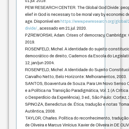
01.jul. 2019.
PEW RESEARCH CENTER. The Global God Divide: peopl
elief in God is necessary to be moral vary by economic
age. Disponível em
https://www.pewresearch.org/global
divide/
, acessado em 21.jul. 2020.
PZREWORSKI, Adam. Crises of democracy, Cambridge: C
2019.
ROSENFELD, Michel. A identidade do sujeito constituci
democrático de direito, Cadernos da Escola do Legislativo
12, jan/jun 2004.
ROSENFELD, Michel. A Identidade do Sujeito Constitucio
Carvalho Netto, Belo Horizonte: Melhoramentos, 2003.
SANTOS, Boaventura de Souza. Para Um Novo Senso Co
e a Política na Transição Paradigmática, Vol. 1 (A Críti
o Desperdício da Experiência), 3 ed., São Paulo: Cortez,
SPINOZA, Benedictus de. Ética, tradução e notas Toma
Autêntica, 2008.
TAYLOR, Charles. Política do reconhecimento, tradução
de Oliveira e Marcus Vinícius Xavier de Oliveira in DE OL