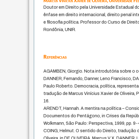
Marcus Vinícius Xavier de Oliveira,
Universidade Fe
Doutor em Direito pela Universidade Estadual d
ênfase em direito internacional, direito penal inte
e filosofia política. Professor do Curso de Direi
Rondônia, UNIR.
Referências
AGAMBEN, Giorgio. Nota introdutória sobre o c
DANNER, Fernando, Danner, Leno Francisco, 
Paulo Roberto. Democracia, política, representa
tradução de Marcus Vinícius Xavier de Oliveira, P
16.
ARENDT, Hannah. A mentira na política – Consi
Documentos do Pentágono, in Crises da Repúbl
Wolkmann, São Paulo: Perspectiva, 1999, pp. 9-
COING, Helmut. O sentido do Direito, tradução d
Oliveira, in DE OLIVEIRA, Marcus V X, DANNER, L