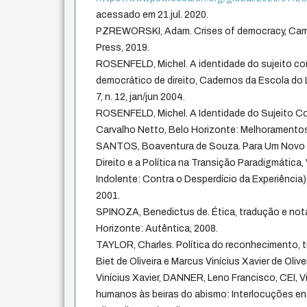
acessado em 21.jul. 2020.
PZREWORSKI, Adam. Crises of democracy, Camb
Press, 2019.
ROSENFELD, Michel. A identidade do sujeito co
democrático de direito, Cadernos da Escola do L
7, n. 12, jan/jun 2004.
ROSENFELD, Michel. A Identidade do Sujeito Con
Carvalho Netto, Belo Horizonte: Melhoramentos
SANTOS, Boaventura de Souza. Para Um Novo 
Direito e a Política na Transição Paradigmática, 
Indolente: Contra o Desperdício da Experiência),
2001.
SPINOZA, Benedictus de. Ética, tradução e no
Horizonte: Autêntica, 2008.
TAYLOR, Charles. Política do reconhecimento, 
Biet de Oliveira e Marcus Vinícius Xavier de Oliv
Vinícius Xavier, DANNER, Leno Francisco, CEI, Vit
humanos às beiras do abismo: Interlocuções entre