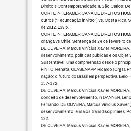
Direito e Contemporaneidade, II, São Carlos: De
CORTE INTERAMERICANA DE DIREITOS HUMANOS
outros (“Fecundação in vitro”) vs. Costa Rica.
de 2012, 139 p.
CORTE INTERAMERICANA DE DIREITOS HUMANO
criança vs Chile. Sentença de 24 de fevereiro de
DE OLIVEIRA, Marcus Vinícius Xavier, MOREIRA, D
desenvolvimento, políticas públicas e os Obje
Sustentável: uma compreensão desde o princípi
PINTO, Renata, GLASENAPP, Ricardo (Orgs). P
nação: o futuro do Brasil em perspectiva, Belo H
157-172.
DE OLIVEIRA, Marcus Vinícius Xavier, MOREIRA, 
conceito de desenvolvimento, in DANNER, Len
Fernando, DE OLIVEIRA, Marcus Vinícius Xavier (O
desenvolvimento: ensaios transdisciplinares, Por
132.
DE OLIVEIRA, Marcus Vinícius Xavier, MOREIRA,