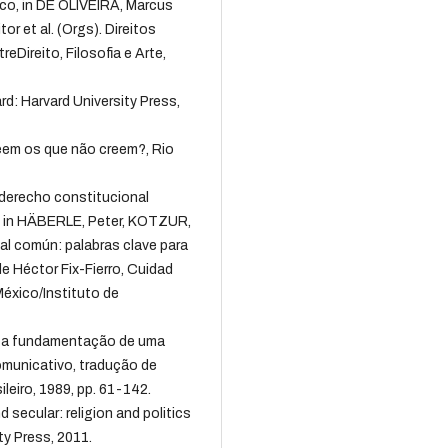
tico, in DE OLIVEIRA, Marcus
or et al. (Orgs). Direitos
Direito, Filosofia e Arte,
: Harvard University Press,
eem os que não creem?, Rio
derecho constitucional
 in HÄBERLE, Peter, KOTZUR,
al común: palabras clave para
e Héctor Fix-Fierro, Cuidad
éxico/Instituto de
 a fundamentação de uma
comunicativo, tradução de
leiro, 1989, pp. 61-142.
ecular: religion and politics
ty Press, 2011.