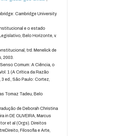
ridge: Cambridge University
nstitucional e o estado
egislativo, Belo Horizonte, v.
stitucional, trd. Menelick de
, 2003.
Senso Comum: A Ciência, o
Vol. 1 (A Crítica da Razão
 3 ed., São Paulo: Cortez,
tas Tomaz Tadeu, Belo
tradução de Deborah Christina
eira in DE OLIVEIRA, Marcus
or et al (Orgs). Direitos
Direito, Filosofia e Arte,