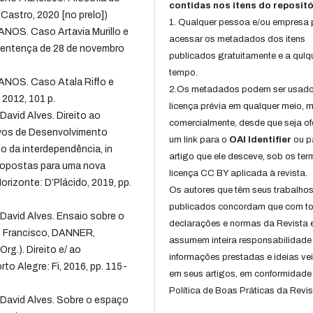
contidas nos itens do repositó
 Castro, 2020 [no prelo])
1. Qualquer pessoa e/ou empresa
. Caso Artavia Murillo e
acessar os metadados dos itens
 Sentença de 28 de novembro
publicados gratuitamente e a qulq
tempo.
S. Caso Atala Riffo e
2.Os metadados podem ser usad
 2012, 101 p.
licença prévia em qualquer meio,
avid Alves. Direito ao
comercialmente, desde que seja of
tivos de Desenvolvimento
um link para o
OAI Identifier
ou p
o da interdependência, in
artigo que ele desceve, sob os te
ropostas para uma nova
licença CC BY aplicada à revista.
orizonte: D’Plácido, 2019, pp.
Os autores que têm seus trabalho
publicados concordam que com t
David Alves. Ensaio sobre o
declarações e normas da Revista 
o Francisco, DANNER,
assumem inteira responsabilidade
rg.). Direito e/ ao
informações prestadas e ideias ve
to Alegre: Fi, 2016, pp. 115-
em seus artigos, em conformidade
Política de Boas Práticas da Revis
 David Alves. Sobre o espaço