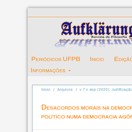
Periódicos UFPB
Inicio
Ediçã
Informações
Início
/
Arquivos
/
v. 7 n. esp (2020): Justificaçã
Desacordos morais na democra
político numa democracia agô