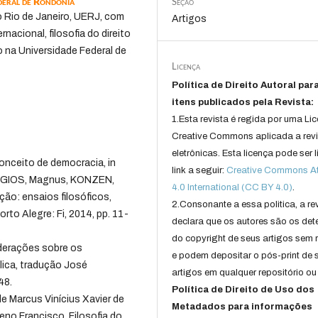
deral de Rondônia
Seção
o Rio de Janeiro, UERJ, com
Artigos
rnacional, filosofia do direito
to na Universidade Federal de
Licença
Política de Direito Autoral par
itens publicados pela Revista:
1.Esta revista é regida por uma Li
Creative Commons aplicada a rev
eletrônicas. Esta licença pode ser 
onceito de democracia, in
link a seguir:
Creative Commons Att
DAGIOS, Magnus, KONZEN,
4.0 International (CC BY 4.0)
.
ção: ensaios filosóficos,
2.Consonante a essa politica, a re
orto Alegre: Fi, 2014, pp. 11-
declara que os autores são os det
do copyright de seus artigos sem r
derações sobre os
e podem depositar o pós-print de 
ica, tradução José
artigos em qualquer repositório ou 
48.
Política de Direito de Uso dos
e Marcus Vinícius Xavier de
Metadados para informações
eno Francisco. Filosofia do