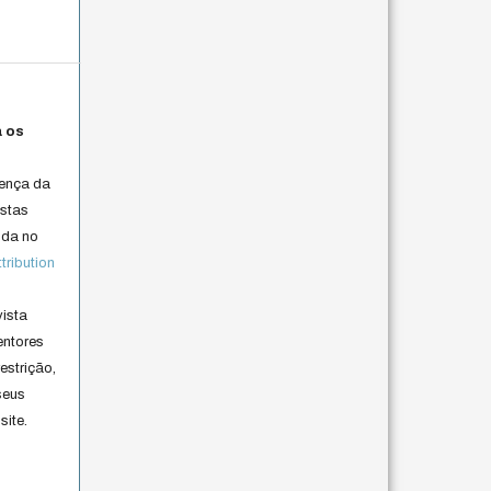
a os
cença da
istas
lida no
ribution
vista
entores
estrição,
seus
site.