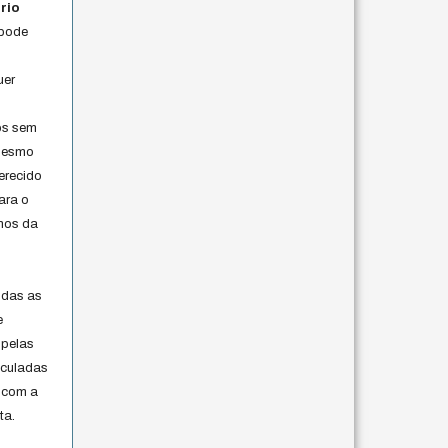
rio
 pode
uer
os sem
 mesmo
erecido
ara o
rmos da
s
odas as
e
 pelas
iculadas
 com a
ta.