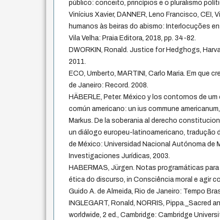
público: conceito, princípios e o pluralismo polí
Vinícius Xavier, DANNER, Leno Francisco, CEI, Vit
humanos às beiras do abismo: Interlocuções entre
Vila Velha: Praia Editora, 2018, pp. 34-82.
DWORKIN, Ronald. Justice for Hedghogs, Harvard
2011.
ECO, Umberto, MARTINI, Carlo Maria. Em que cr
de Janeiro: Record. 2008.
HÄBERLE, Peter. México y los contornos de um 
común americano: un ius commune americanum,
Markus. De la soberania al derecho constitucion
un diálogo europeu-latinoamericano, tradução d
de México: Universidad Nacional Autónoma de M
Investigaciones Jurídicas, 2003.
HABERMAS, Jürgen. Notas programáticas para
ética do discurso, in Consciência moral e agir 
Guido A. de Almeida, Rio de Janeiro: Tempo Brasi
INGLEGART, Ronald, NORRIS, Pippa._Sacred and s
worldwide, 2 ed., Cambridge: Cambridge Universi