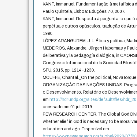
KANT, Immanuel. Fundamentação à metafísica 
Paulo Quintela, Lisboa: Eduções 70, 2007.
KANT, Immanuel. Resposta à pergunta: o que é o
perpétua e outros opúsculos, tradução de Artur
1990.
LÓPEZ ARANGUREM, J. L. Ética y política, Madri:
MEDEIROS, Alexandre. Jürgen Habermas y Paulo 
deliberativa y la pedagogía dialógica, in CAORSI,
Congresso Internacional de la Sociedad Filosóf
SFU, 2015, pp. 1214-1230.
MOUFFE, Chantal._On the political, Nova Iorque
ORGANIZAÇÃO DAS NAÇÕES UNIDAS. Programa
o Desenvolvimento. Relatório do Desenvolvime
em
http://hdr.undp.org/sites/default/files/hdr_
acessado em 01.jul. 2019.
PEW RESEARCH CENTER. The Global God Divid
whether elief in God is necessary to be moral v
education and age. Disponível em
https://www.pewresearch.org/global/2020/07/20