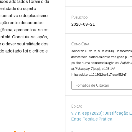
óricos adotados foram o da
entidade do sujeito
normativo o do pluralismo
Publicado
elação entre desacordos
2020-09-21
 agônica, apresentou-se os
nfeld. Concluiu-se, após,
Como Citar
e o dever neutralidade dos
o adotado foi o crítico e
Xavier de Oliveira, M. V. (2020). Desacordo
democracia: a disputa entre tradição e plur
político numa democracia agônica.
Aufkläru
of Philosophy
,
7
(esp), p.125–144.
https://doi.org/10.18012/arf.v7iesp.55247
Fomatos de Citação
Edição
v. 7 n. esp (2020): Justificação 
Entre Teoria e Prática