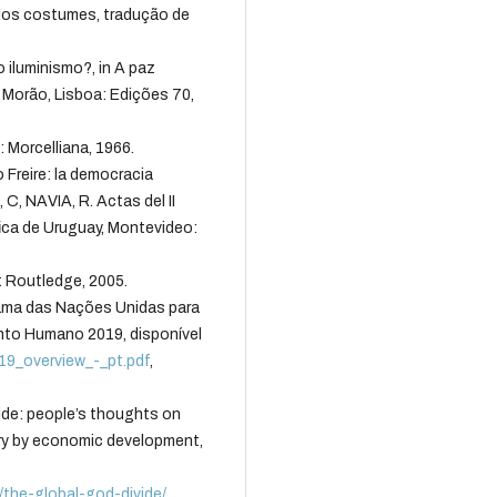
dos costumes, tradução de
 iluminismo?, in A paz
 Morão, Lisboa: Edições 70,
 Morcelliana, 1966.
Freire: la democracia
 C, NAVIA, R. Actas del II
ica de Uruguay, Montevideo:
: Routledge, 2005.
 das Nações Unidas para
nto Humano 2019, disponível
2019_overview_-_pt.pdf
,
e: people’s thoughts on
ary by economic development,
/the-global-god-divide/
,