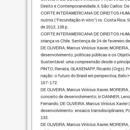
Direito e Contemporaneidade, II, São Carlos: De
CORTE INTERAMERICANA DE DIREITOS HUMANOS
outros (“Fecundação in vitro”) vs. Costa Rica.
de 2012, 139 p.
CORTE INTERAMERICANA DE DIREITOS HUMANO
criança vs Chile. Sentença de 24 de fevereiro de
DE OLIVEIRA, Marcus Vinícius Xavier, MOREIRA, D
desenvolvimento, políticas públicas e os Obje
Sustentável: uma compreensão desde o princípi
PINTO, Renata, GLASENAPP, Ricardo (Orgs). P
nação: o futuro do Brasil em perspectiva, Belo H
157-172.
DE OLIVEIRA, Marcus Vinícius Xavier, MOREIRA, 
conceito de desenvolvimento, in DANNER, Len
Fernando, DE OLIVEIRA, Marcus Vinícius Xavier (O
desenvolvimento: ensaios transdisciplinares, Por
132.
DE OLIVEIRA, Marcus Vinícius Xavier, MOREIRA,