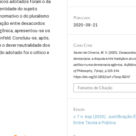
óricos adotados foram o da
entidade do sujeito
normativo o do pluralismo
Publicado
elação entre desacordos
2020-09-21
 agônica, apresentou-se os
nfeld. Concluiu-se, após,
Como Citar
e o dever neutralidade dos
o adotado foi o crítico e
Xavier de Oliveira, M. V. (2020). Desacordo
democracia: a disputa entre tradição e plur
político numa democracia agônica.
Aufkläru
of Philosophy
,
7
(esp), p.125–144.
https://doi.org/10.18012/arf.v7iesp.55247
Fomatos de Citação
Edição
v. 7 n. esp (2020): Justificação 
Entre Teoria e Prática