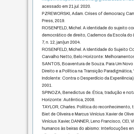
acessado em 21.jul. 2020.
PZREWORSKI, Adam. Crises of democracy, Camb
Press, 2019.
ROSENFELD, Michel. A identidade do sujeito co
democrático de direito, Cadernos da Escola do L
7, n. 12, jan/jun 2004.
ROSENFELD, Michel. A Identidade do Sujeito Con
Carvalho Netto, Belo Horizonte: Melhoramentos
SANTOS, Boaventura de Souza. Para Um Novo 
Direito e a Política na Transição Paradigmática, 
Indolente: Contra o Desperdício da Experiência),
2001.
SPINOZA, Benedictus de. Ética, tradução e no
Horizonte: Autêntica, 2008.
TAYLOR, Charles. Política do reconhecimento, 
Biet de Oliveira e Marcus Vinícius Xavier de Oliv
Vinícius Xavier, DANNER, Leno Francisco, CEI, Vit
humanos às beiras do abismo: Interlocuções entre