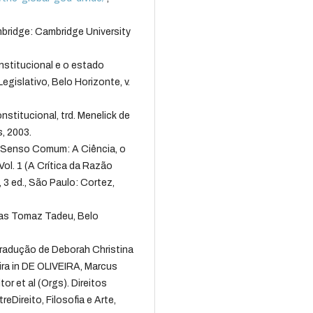
ridge: Cambridge University
nstitucional e o estado
egislativo, Belo Horizonte, v.
stitucional, trd. Menelick de
, 2003.
Senso Comum: A Ciência, o
Vol. 1 (A Crítica da Razão
 3 ed., São Paulo: Cortez,
tas Tomaz Tadeu, Belo
tradução de Deborah Christina
eira in DE OLIVEIRA, Marcus
or et al (Orgs). Direitos
Direito, Filosofia e Arte,