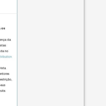
a os
cença da
istas
lida no
ribution
vista
entores
estrição,
seus
site.