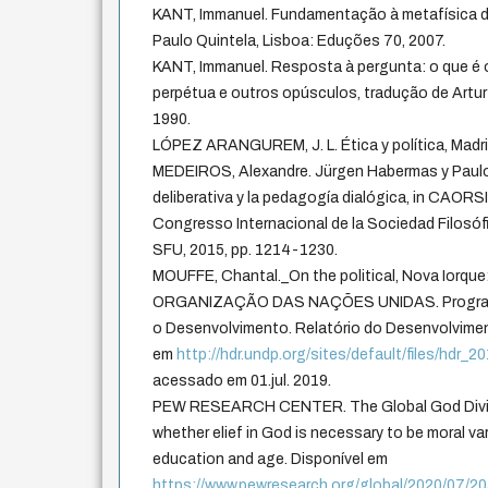
KANT, Immanuel. Fundamentação à metafísica 
Paulo Quintela, Lisboa: Eduções 70, 2007.
KANT, Immanuel. Resposta à pergunta: o que é o
perpétua e outros opúsculos, tradução de Artur
1990.
LÓPEZ ARANGUREM, J. L. Ética y política, Madri:
MEDEIROS, Alexandre. Jürgen Habermas y Paulo 
deliberativa y la pedagogía dialógica, in CAORSI,
Congresso Internacional de la Sociedad Filosóf
SFU, 2015, pp. 1214-1230.
MOUFFE, Chantal._On the political, Nova Iorque
ORGANIZAÇÃO DAS NAÇÕES UNIDAS. Programa
o Desenvolvimento. Relatório do Desenvolvime
em
http://hdr.undp.org/sites/default/files/hdr_
acessado em 01.jul. 2019.
PEW RESEARCH CENTER. The Global God Divid
whether elief in God is necessary to be moral v
education and age. Disponível em
https://www.pewresearch.org/global/2020/07/20