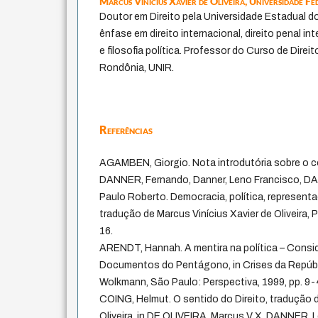
Marcus Vinícius Xavier de Oliveira,
Universidade Fe
Doutor em Direito pela Universidade Estadual d
ênfase em direito internacional, direito penal inte
e filosofia política. Professor do Curso de Direi
Rondônia, UNIR.
Referências
AGAMBEN, Giorgio. Nota introdutória sobre o c
DANNER, Fernando, Danner, Leno Francisco, 
Paulo Roberto. Democracia, política, representa
tradução de Marcus Vinícius Xavier de Oliveira, P
16.
ARENDT, Hannah. A mentira na política – Consi
Documentos do Pentágono, in Crises da Repúbl
Wolkmann, São Paulo: Perspectiva, 1999, pp. 9-
COING, Helmut. O sentido do Direito, tradução d
Oliveira, in DE OLIVEIRA, Marcus V X, DANNER, L