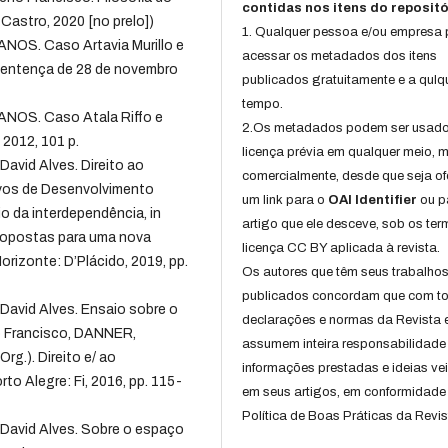
contidas nos itens do repositó
 Castro, 2020 [no prelo])
1. Qualquer pessoa e/ou empresa
. Caso Artavia Murillo e
acessar os metadados dos itens
 Sentença de 28 de novembro
publicados gratuitamente e a qulq
tempo.
S. Caso Atala Riffo e
2.Os metadados podem ser usad
 2012, 101 p.
licença prévia em qualquer meio,
avid Alves. Direito ao
comercialmente, desde que seja of
tivos de Desenvolvimento
um link para o
OAI Identifier
ou p
o da interdependência, in
artigo que ele desceve, sob os te
ropostas para uma nova
licença CC BY aplicada à revista.
orizonte: D’Plácido, 2019, pp.
Os autores que têm seus trabalho
publicados concordam que com t
David Alves. Ensaio sobre o
declarações e normas da Revista 
o Francisco, DANNER,
assumem inteira responsabilidade
rg.). Direito e/ ao
informações prestadas e ideias ve
to Alegre: Fi, 2016, pp. 115-
em seus artigos, em conformidade
Política de Boas Práticas da Revis
 David Alves. Sobre o espaço