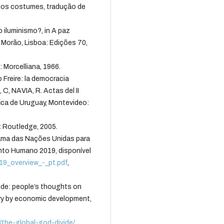
dos costumes, tradução de
 iluminismo?, in A paz
 Morão, Lisboa: Edições 70,
 Morcelliana, 1966.
Freire: la democracia
 C, NAVIA, R. Actas del II
ica de Uruguay, Montevideo:
: Routledge, 2005.
 das Nações Unidas para
nto Humano 2019, disponível
2019_overview_-_pt.pdf
,
e: people’s thoughts on
ary by economic development,
/the-global-god-divide/
,