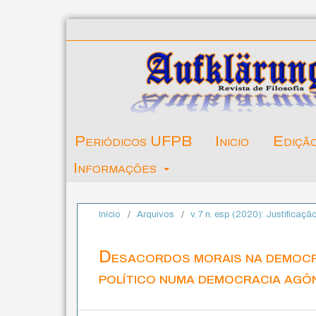
Periódicos UFPB
Inicio
Ediçã
Informações
Início
/
Arquivos
/
v. 7 n. esp (2020): Justificaçã
Desacordos morais na democra
político numa democracia agô