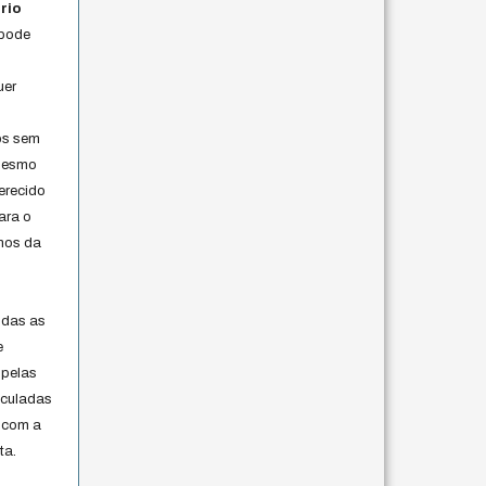
rio
 pode
uer
os sem
 mesmo
erecido
ara o
rmos da
s
odas as
e
 pelas
iculadas
 com a
ta.