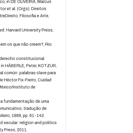
tico, in DE OLIVEIRA, Marcus
or et al. (Orgs). Direitos
Direito, Filosofia e Arte,
: Harvard University Press,
eem os que não creem?, Rio
derecho constitucional
 in HÄBERLE, Peter, KOTZUR,
al común: palabras clave para
e Héctor Fix-Fierro, Cuidad
éxico/Instituto de
 a fundamentação de uma
comunicativo, tradução de
leiro, 1989, pp. 61-142.
ecular: religion and politics
ty Press, 2011.