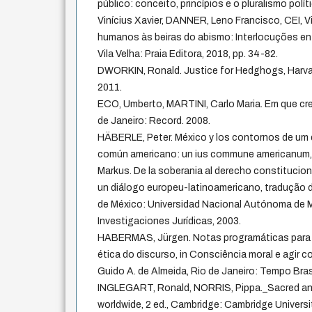
público: conceito, princípios e o pluralismo polí
Vinícius Xavier, DANNER, Leno Francisco, CEI, Vit
humanos às beiras do abismo: Interlocuções entre
Vila Velha: Praia Editora, 2018, pp. 34-82.
DWORKIN, Ronald. Justice for Hedghogs, Harvard
2011.
ECO, Umberto, MARTINI, Carlo Maria. Em que cr
de Janeiro: Record. 2008.
HÄBERLE, Peter. México y los contornos de um 
común americano: un ius commune americanum,
Markus. De la soberania al derecho constitucion
un diálogo europeu-latinoamericano, tradução d
de México: Universidad Nacional Autónoma de M
Investigaciones Jurídicas, 2003.
HABERMAS, Jürgen. Notas programáticas para
ética do discurso, in Consciência moral e agir 
Guido A. de Almeida, Rio de Janeiro: Tempo Brasi
INGLEGART, Ronald, NORRIS, Pippa._Sacred and s
worldwide, 2 ed., Cambridge: Cambridge Universi