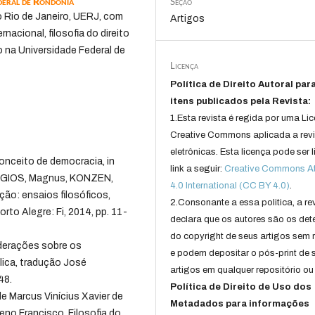
deral de Rondônia
Seção
o Rio de Janeiro, UERJ, com
Artigos
rnacional, filosofia do direito
to na Universidade Federal de
Licença
Política de Direito Autoral par
itens publicados pela Revista:
1.Esta revista é regida por uma Li
Creative Commons aplicada a rev
eletrônicas. Esta licença pode ser 
onceito de democracia, in
link a seguir:
Creative Commons Att
DAGIOS, Magnus, KONZEN,
4.0 International (CC BY 4.0)
.
ção: ensaios filosóficos,
2.Consonante a essa politica, a re
orto Alegre: Fi, 2014, pp. 11-
declara que os autores são os det
do copyright de seus artigos sem r
derações sobre os
e podem depositar o pós-print de 
ica, tradução José
artigos em qualquer repositório ou 
48.
Política de Direito de Uso dos
e Marcus Vinícius Xavier de
Metadados para informações
eno Francisco. Filosofia do