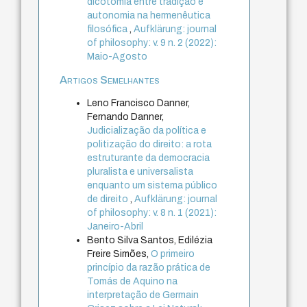
dicotomia entre tradição e
autonomia na hermenêutica
filosófica
,
Aufklärung: journal
of philosophy: v. 9 n. 2 (2022):
Maio-Agosto
Artigos Semelhantes
Leno Francisco Danner,
Fernando Danner,
Judicialização da política e
politização do direito: a rota
estruturante da democracia
pluralista e universalista
enquanto um sistema público
de direito
,
Aufklärung: journal
of philosophy: v. 8 n. 1 (2021):
Janeiro-Abril
Bento Silva Santos, Edilézia
Freire Simões,
O primeiro
princípio da razão prática de
Tomás de Aquino na
interpretação de Germain