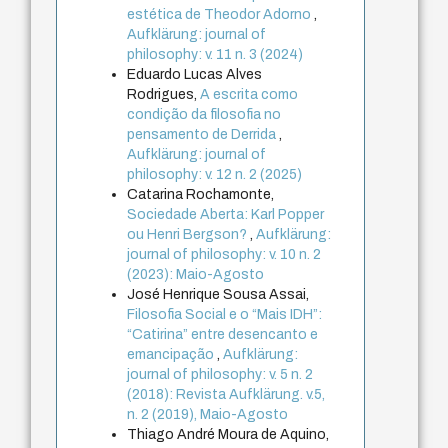
estética de Theodor Adorno
,
Aufklärung: journal of
philosophy: v. 11 n. 3 (2024)
Eduardo Lucas Alves
Rodrigues,
A escrita como
condição da filosofia no
pensamento de Derrida
,
Aufklärung: journal of
philosophy: v. 12 n. 2 (2025)
Catarina Rochamonte,
Sociedade Aberta: Karl Popper
ou Henri Bergson?
,
Aufklärung:
journal of philosophy: v. 10 n. 2
(2023): Maio-Agosto
José Henrique Sousa Assai,
Filosofia Social e o “Mais IDH”:
“Catirina” entre desencanto e
emancipação
,
Aufklärung:
journal of philosophy: v. 5 n. 2
(2018): Revista Aufklärung. v.5,
n. 2 (2019), Maio-Agosto
Thiago André Moura de Aquino,