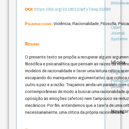
Bibliotecá
DOI:
https://doi.org/10.18012/arf.v7iesp.55580
Palavras-chave:
Violência, Racionalidade, Filosofia, Psica
Open
Journal
Systems
Resumo
O presente texto se propõe a recuperar alguns argumen
Idioma
filosófica e psicanalítica que pensam as raízes da violê
modelos de racionalidade e tecer uma leitura crítica ac
English
escapando do maniqueísmo argumentativo que coloca de
Portuguê
outro a paz e a razão. Traçamos ainda um paralelo com 
(Brasil)
contemporâneas de modo a buscar uma racionalidade que
oposição às emoções (afetos) nem tampouco se reduza
mecânicos. Por fim, entendemos que a tarefa de uma críti
Navegar
necessariamente, uma crítica da própria racionalidade.