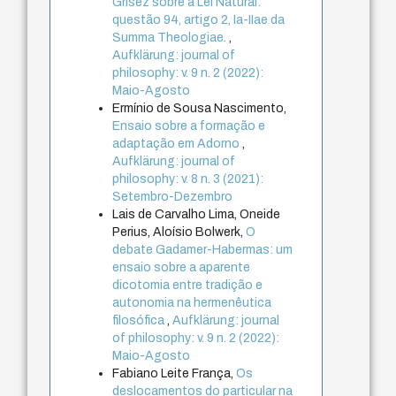
Grisez sobre a Lei Natural:
questão 94, artigo 2, Ia-IIae da
Summa Theologiae.
,
Aufklärung: journal of
philosophy: v. 9 n. 2 (2022):
Maio-Agosto
Ermínio de Sousa Nascimento,
Ensaio sobre a formação e
adaptação em Adorno
,
Aufklärung: journal of
philosophy: v. 8 n. 3 (2021):
Setembro-Dezembro
Lais de Carvalho Lima, Oneide
Perius, Aloísio Bolwerk,
O
debate Gadamer-Habermas: um
ensaio sobre a aparente
dicotomia entre tradição e
autonomia na hermenêutica
filosófica
,
Aufklärung: journal
of philosophy: v. 9 n. 2 (2022):
Maio-Agosto
Fabiano Leite França,
Os
deslocamentos do particular na