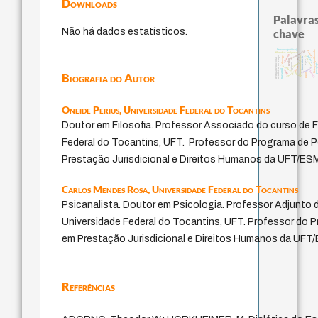
Downloads
Palavras
Não há dados estatísticos.
chave
literatura (poética)
homem-medida
history of philosophy
animais
filosofias indígenas
violencia
j.c.m. neto
fundamentalismo
palavra
therapy
metafísica do tempo
identidade nacional
intolerância
lei
perdón
leyes
jacobi
género
pedagogi
experiência temporal
idade
protágoras
guayaquil
mind
bataille
Biografia do Autor
logos
desejo
Oneide Perius,
Universidade Federal do Tocantins
Doutor em Filosofia. Professor Associado do curso de F
Federal do Tocantins, UFT. Professor do Programa de
Prestação Jurisdicional e Direitos Humanos da UFT/ES
Carlos Mendes Rosa,
Universidade Federal do Tocantins
Psicanalista. Doutor em Psicologia. Professor Adjunto 
Universidade Federal do Tocantins, UFT. Professor do
em Prestação Jurisdicional e Direitos Humanos da UF
Referências