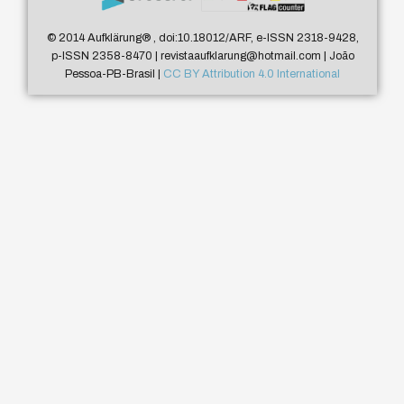
© 2014 Aufklärung
®
, doi:10.18012/ARF, e-ISSN 2318-9428,
p-ISSN 2358-8470 | revistaaufklarung@hotmail.com | João
Pessoa-PB-Brasil |
CC BY Attribution 4.0 International