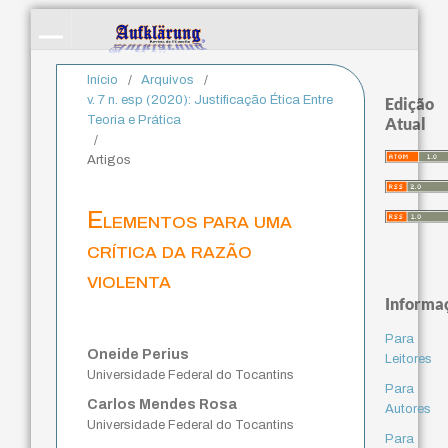
Início
/
Arquivos
/
v. 7 n. esp (2020): Justificação Ética Entre
Edição
Teoria e Prática
Atual
/
Artigos
Elementos para uma
crítica da razão
violenta
Informa
Para
Oneide Perius
Leitores
Universidade Federal do Tocantins
Para
Carlos Mendes Rosa
Autores
Universidade Federal do Tocantins
Para