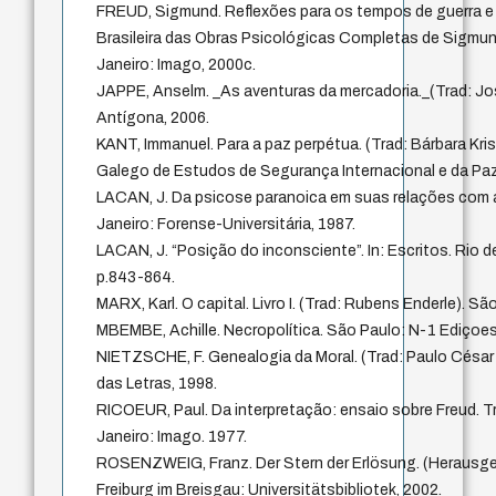
FREUD, Sigmund. Reflexões para os tempos de guerra e 
Brasileira das Obras Psicológicas Completas de Sigmund 
Janeiro: Imago, 2000c.
JAPPE, Anselm. _As aventuras da mercadoria._(Trad: Jo
Antígona, 2006.
KANT, Immanuel. Para a paz perpétua. (Trad: Bárbara Kris
Galego de Estudos de Segurança Internacional e da Paz
LACAN, J. Da psicose paranoica em suas relações com a
Janeiro: Forense-Universitária, 1987.
LACAN, J. “Posição do inconsciente”. In: Escritos. Rio d
p.843-864.
MARX, Karl. O capital. Livro I. (Trad: Rubens Enderle). S
MBEMBE, Achille. Necropolítica. São Paulo: N-1 Ediçoes
NIETZSCHE, F. Genealogia da Moral. (Trad: Paulo César
das Letras, 1998.
RICOEUR, Paul. Da interpretação: ensaio sobre Freud. Tr
Janeiro: Imago. 1977.
ROSENZWEIG, Franz. Der Stern der Erlösung. (Herausge
Freiburg im Breisgau: Universitätsbibliotek, 2002.