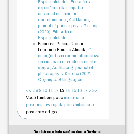
Espiritualidade e Filosofia: a
experiência da simpatia
universal em meio ao
oceanomundo
,
Aufklärung:
journal of philosophy: v. 7 n. esp
(2020): Filosofia e
Espiritualidade
Fabiense Pereira Romão,
Leonardo Ferreira Almada,
O
emergentismo como alternativa
teórica para o problema mente-
corpo
,
Aufklärung: journal of
philosophy: v. 8 n. esp (2021):
Cognição & Linguagem
<<
<
8
9
10
11
12
13
14
15
16
17
>
>>
Você também pode
iniciar uma
pesquisa avançada por similaridade
para este artigo.
Registros e Indexações desta Revista: