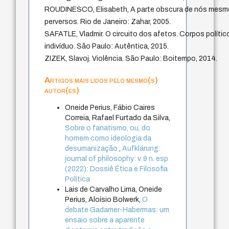
ROUDINESCO, Elisabeth, A parte obscura de nós mesmo
perversos. Rio de Janeiro: Zahar, 2005.
SAFATLE, Vladmir. O circuito dos afetos. Corpos polític
indivíduo. São Paulo: Autêntica, 2015.
ZIZEK, Slavoj. Violência. São Paulo: Boitempo, 2014.
Artigos mais lidos pelo mesmo(s)
autor(es)
Oneide Perius, Fábio Caires
Correia, Rafael Furtado da Silva,
Sobre o fanatismo, ou, do
homem como ideologia da
desumanização
,
Aufklärung:
journal of philosophy: v. 9 n. esp
(2022): Dossiê Ética e Filosofia
Política
Lais de Carvalho Lima, Oneide
Perius, Aloísio Bolwerk,
O
debate Gadamer-Habermas: um
ensaio sobre a aparente