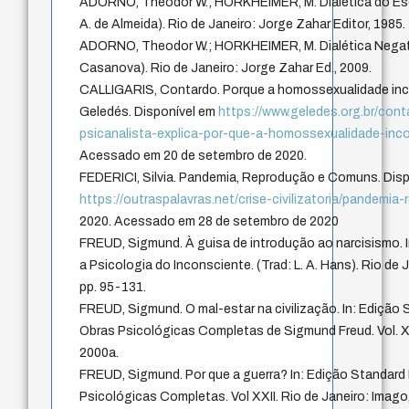
ADORNO, Theodor W.; HORKHEIMER, M. Dialética do Esc
A. de Almeida). Rio de Janeiro: Jorge Zahar Editor, 1985.
ADORNO, Theodor W.; HORKHEIMER, M. Dialética Negati
Casanova). Rio de Janeiro: Jorge Zahar Ed., 2009.
CALLIGARIS, Contardo. Porque a homossexualidade inc
Geledés. Disponível em
https://www.geledes.org.br/conta
psicanalista-explica-por-que-a-homossexualidade-in
Acessado em 20 de setembro de 2020.
FEDERICI, Silvia. Pandemia, Reprodução e Comuns. Dis
https://outraspalavras.net/crise-civilizatoria/pandemi
2020. Acessado em 28 de setembro de 2020
FREUD, Sigmund. À guisa de introdução ao narcisismo. I
a Psicologia do Inconsciente. (Trad: L. A. Hans). Rio de J
pp. 95-131.
FREUD, Sigmund. O mal-estar na civilização. In: Edição 
Obras Psicológicas Completas de Sigmund Freud. Vol. XX
2000a.
FREUD, Sigmund. Por que a guerra? In: Edição Standard 
Psicológicas Completas. Vol XXII. Rio de Janeiro: Imago