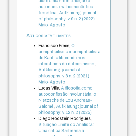
dicotomia entre tradição e
autonomia na hermenêutica
filosófica
,
Aufklärung: journal
of philosophy: v. 9 n. 2 (2022):
Maio-Agosto
Artigos Semelhantes
Francisco Freire,
O
compatibilismo incompatibilista
de Kant: a liberdade nos
interstícios do determinismo
,
Aufklärung: journal of
philosophy: v. 8 n. 2 (2021):
Maio-Agosto
Lucas Villa,
A filosofia como
autoconfissão involuntária: o
Nietzsche de Lou Andreas-
Salomé
,
Aufklärung: journal of
philosophy: v. 12 n. 2 (2025)
Diego Rodstein Rodrigues,
Situação Limite do Analista:
Uma crítica Sartreana a