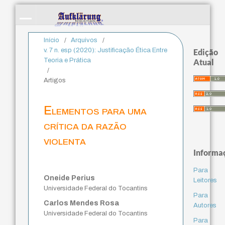
Início
/
Arquivos
/
v. 7 n. esp (2020): Justificação Ética Entre
Edição
Teoria e Prática
Atual
/
Artigos
Elementos para uma
crítica da razão
violenta
Informa
Para
Oneide Perius
Leitores
Universidade Federal do Tocantins
Para
Carlos Mendes Rosa
Autores
Universidade Federal do Tocantins
Para