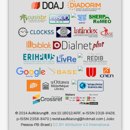
© 2014 Aufklärung
®
, doi:10.18012/ARF, e-ISSN 2318-9428,
p-ISSN 2358-8470 | revistaaufklarung@hotmail.com | João
Pessoa-PB-Brasil |
CC BY Attribution 4.0 International