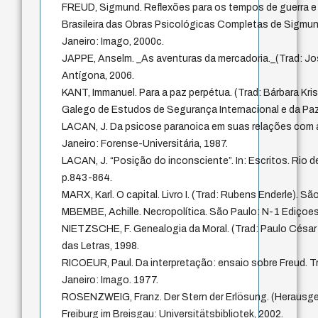
FREUD, Sigmund. Reflexões para os tempos de guerra e 
Brasileira das Obras Psicológicas Completas de Sigmund 
Janeiro: Imago, 2000c.
JAPPE, Anselm. _As aventuras da mercadoria._(Trad: Jo
Antígona, 2006.
KANT, Immanuel. Para a paz perpétua. (Trad: Bárbara Kris
Galego de Estudos de Segurança Internacional e da Paz
LACAN, J. Da psicose paranoica em suas relações com a
Janeiro: Forense-Universitária, 1987.
LACAN, J. “Posição do inconsciente”. In: Escritos. Rio d
p.843-864.
MARX, Karl. O capital. Livro I. (Trad: Rubens Enderle). S
MBEMBE, Achille. Necropolítica. São Paulo: N-1 Ediçoes
NIETZSCHE, F. Genealogia da Moral. (Trad: Paulo César
das Letras, 1998.
RICOEUR, Paul. Da interpretação: ensaio sobre Freud. Tr
Janeiro: Imago. 1977.
ROSENZWEIG, Franz. Der Stern der Erlösung. (Herausge
Freiburg im Breisgau: Universitätsbibliotek, 2002.