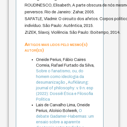
ROUDINESCO, Elisabeth, A parte obscura de nós mesmo
perversos. Rio de Janeiro: Zahar, 2005.
SAFATLE, Vladmir. O circuito dos afetos. Corpos polític
indivíduo. São Paulo: Autêntica, 2015.
ZIZEK, Slavoj. Violência. São Paulo: Boitempo, 2014.
Artigos mais lidos pelo mesmo(s)
autor(es)
Oneide Perius, Fábio Caires
Correia, Rafael Furtado da Silva,
Sobre o fanatismo, ou, do
homem como ideologia da
desumanização
,
Aufklärung:
journal of philosophy: v. 9 n. esp
(2022): Dossiê Ética e Filosofia
Política
Lais de Carvalho Lima, Oneide
Perius, Aloísio Bolwerk,
O
debate Gadamer-Habermas: um
ensaio sobre a aparente