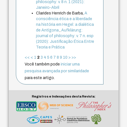
philosophy: v. 8 n. 1 (2021):
Janeiro-Abril
Clarides Henrich de Barba,
A
consciência ética e a liberdade
na história em Hegel: a dialética
de Antígona
,
Aufklärung:
journal of philosophy: v. 7 n. esp
(2020): Justificação Ética Entre
Teoria e Prática
<<
<
1
2
3
4
5
6
7
8
9
10
>
>>
Você também pode
iniciar uma
pesquisa avançada por similaridade
para este artigo.
Registros e Indexações desta Revista: