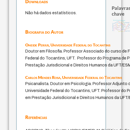
Downloads
Palavras
Não há dados estatísticos.
chave
filosofia brasileira
perdón
j.c.m. neto
intolerância
animais
homem-medida
experiência temporal
pedagogia
não maleficência
jacobi
metafísica do tempo
palavra
therap
leyes
lei
género
mind
protágoras
idade
fundamentalismo
logos
sacrifíci
realidad
violencia
desejo
Biografia do Autor
papel da l
guayaquil
Oneide Perius,
Universidade Federal do Tocantins
Doutor em Filosofia. Professor Associado do curso de F
Federal do Tocantins, UFT. Professor do Programa de
Prestação Jurisdicional e Direitos Humanos da UFT/ES
Carlos Mendes Rosa,
Universidade Federal do Tocantins
Psicanalista. Doutor em Psicologia. Professor Adjunto 
Universidade Federal do Tocantins, UFT. Professor do
em Prestação Jurisdicional e Direitos Humanos da UF
Referências