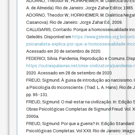
ADORNO, Theodor W.; HORKHEIMER, M. Dialética do Esc
A. de Almeida). Rio de Janeiro: Jorge Zahar Editor, 1985.
ADORNO, Theodor W.; HORKHEIMER, M. Dialética Negati
Casanova). Rio de Janeiro: Jorge Zahar Ed., 2009.
CALLIGARIS, Contardo. Porque a homossexualidade inc
Geledés. Disponível em
https://www.geledes.org.br/conta
psicanalista-explica-por-que-a-homossexualidade-in
Acessado em 20 de setembro de 2020.
FEDERICI, Silvia. Pandemia, Reprodução e Comuns. Dis
https://outraspalavras.net/crise-civilizatoria/pandemi
2020. Acessado em 28 de setembro de 2020
FREUD, Sigmund. À guisa de introdução ao narcisismo. I
a Psicologia do Inconsciente. (Trad: L. A. Hans). Rio de J
pp. 95-131.
FREUD, Sigmund. O mal-estar na civilização. In: Edição 
Obras Psicológicas Completas de Sigmund Freud. Vol. XX
2000a.
FREUD, Sigmund. Por que a guerra? In: Edição Standard 
Psicológicas Completas. Vol XXII. Rio de Janeiro: Imago