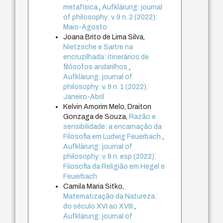
metafísica
,
Aufklärung: journal
of philosophy: v. 9 n. 2 (2022):
Maio-Agosto
Joana Brito de Lima Silva,
Nietzsche e Sartre na
encruzilhada: itinerários de
filósofos andarilhos
,
Aufklärung: journal of
philosophy: v. 9 n. 1 (2022):
Janeiro-Abril
Kelvin Amorim Melo, Draiton
Gonzaga de Souza,
Razão e
sensibilidade: a encarnação da
Filosofia em Ludwig Feuerbach
,
Aufklärung: journal of
philosophy: v. 9 n. esp (2022):
Filosofia da Religião em Hegel e
Feuerbach
Camila Maria Sitko,
Matematização da Natureza:
do século XVI ao XVIII
,
Aufklärung: journal of