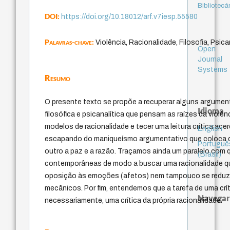
Bibliotecá
DOI:
https://doi.org/10.18012/arf.v7iesp.55580
Palavras-chave:
Violência, Racionalidade, Filosofia, Psica
Open
Journal
Systems
Resumo
O presente texto se propõe a recuperar alguns argumen
Idioma
filosófica e psicanalítica que pensam as raízes da violê
modelos de racionalidade e tecer uma leitura crítica ac
English
escapando do maniqueísmo argumentativo que coloca de
Portuguê
outro a paz e a razão. Traçamos ainda um paralelo com 
(Brasil)
contemporâneas de modo a buscar uma racionalidade que
oposição às emoções (afetos) nem tampouco se reduza
mecânicos. Por fim, entendemos que a tarefa de uma críti
Navegar
necessariamente, uma crítica da própria racionalidade.