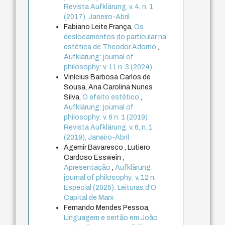
Revista Aufklärung. v. 4, n. 1
(2017), Janeiro-Abril
Fabiano Leite França,
Os
deslocamentos do particular na
estética de Theodor Adorno
,
Aufklärung: journal of
philosophy: v. 11 n. 3 (2024)
Vinícius Barbosa Carlos de
Sousa, Ana Carolina Nunes
Silva,
O efeito estético
,
Aufklärung: journal of
philosophy: v. 6 n. 1 (2019):
Revista Aufklärung. v. 6, n. 1
(2019), Janeiro-Abril
Agemir Bavaresco , Lutiero
Cardoso Esswein ,
Apresentação
,
Aufklärung:
journal of philosophy: v. 12 n.
Especial (2025): Leituras d'O
Capital de Marx
Fernando Mendes Pessoa,
Linguagem e sertão em João