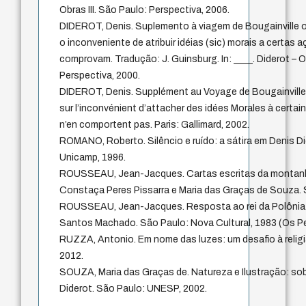
Obras III. São Paulo: Perspectiva, 2006.
DIDEROT, Denis. Suplemento à viagem de Bougainville o
o inconveniente de atribuir idéias (sic) morais a certas 
comprovam. Tradução: J. Guinsburg. In: ____. Diderot – O
Perspectiva, 2000.
DIDEROT, Denis. Supplément au Voyage de Bougainville 
sur l’inconvénient d’attacher des idées Morales à certai
n’en comportent pas. Paris: Gallimard, 2002.
ROMANO, Roberto. Silêncio e ruído: a sátira em Denis D
Unicamp, 1996.
ROUSSEAU, Jean-Jacques. Cartas escritas da montanh
Constaça Peres Pissarra e Maria das Graças de Souza. 
ROUSSEAU, Jean-Jacques. Resposta ao rei da Polônia. 
Santos Machado. São Paulo: Nova Cultural, 1983 (Os P
RUZZA, Antonio. Em nome das luzes: um desafio à relig
2012.
SOUZA, Maria das Graças de. Natureza e Ilustração: sob
Diderot. São Paulo: UNESP, 2002.