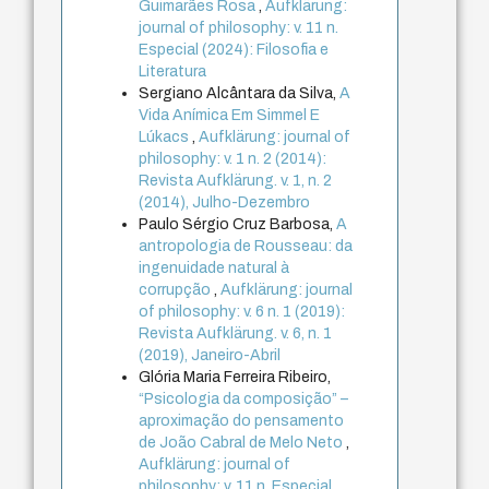
Guimarães Rosa
,
Aufklärung:
journal of philosophy: v. 11 n.
Especial (2024): Filosofia e
Literatura
Sergiano Alcântara da Silva,
A
Vida Anímica Em Simmel E
Lúkacs
,
Aufklärung: journal of
philosophy: v. 1 n. 2 (2014):
Revista Aufklärung. v. 1, n. 2
(2014), Julho-Dezembro
Paulo Sérgio Cruz Barbosa,
A
antropologia de Rousseau: da
ingenuidade natural à
corrupção
,
Aufklärung: journal
of philosophy: v. 6 n. 1 (2019):
Revista Aufklärung. v. 6, n. 1
(2019), Janeiro-Abril
Glória Maria Ferreira Ribeiro,
“Psicologia da composição” –
aproximação do pensamento
de João Cabral de Melo Neto
,
Aufklärung: journal of
philosophy: v. 11 n. Especial