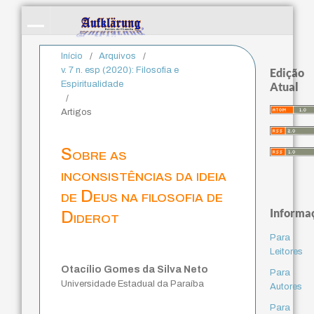
Início
/
Arquivos
/
v. 7 n. esp (2020): Filosofia e
Edição
Espiritualidade
Atual
/
Artigos
Sobre as
inconsistências da ideia
de Deus na filosofia de
Informa
Diderot
Para
Leitores
Otacílio Gomes da Silva Neto
Para
Universidade Estadual da Paraíba
Autores
Para