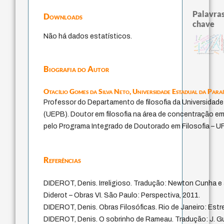
Palavras
Downloads
chave
Não há dados estatísticos.
desejo
filosofia brasileira
identidade nacional
palavra
history of philosophy
filosofias indígenas
therapy
pedagogia
metafísica do tempo
sacrifício
external relat
fundamentalismo
j.c.m. neto
idade
violencia
intolerância
género
logos
jacobi
lei
leyes
protágoras
mind
perdón
experiência temporal
Biografia do Autor
Otacílio Gomes da Silva Neto,
Universidade Estadual da Para
Professor do Departamento de filosofia da Universidade
(UEPB). Doutor em filosofia na área de concentração em É
pelo Programa Integrado de Doutorado em Filosofia –
Referências
DIDEROT, Denis. Irreligioso. Tradução: Newton Cunha e J
Diderot – Obras VI. São Paulo: Perspectiva, 2011.
DIDEROT, Denis. Obras Filosóficas. Rio de Janeiro: Estre
DIDEROT, Denis. O sobrinho de Rameau. Tradução: J. Guin