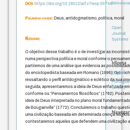
DOI:
Bibliotecá
https://doi.org/10.18012/arf.v7iesp.56748
Palavras-chave:
Deus, antidogmatismo, política, moral
Open
Journal
Resumo
Systems
O objetivo desse trabalho é o de investigar as inconsis
numa perspectiva política e moral conforme o pensament
Idioma
partiremos de uma análise que evidencia as possibilidad
English
do enciclopedista baseada em Romano (1996), Grosrich
ressaltando o perfil antidogmático e eclético da sua pr
Portuguê
seguida, apresentaremos a ideia de Deus enfatizada em
(Brasil)
conforme os “Pensamentos filosóficos” (1762). Posteri
ideia de Deus interpretada no plano moral fundamentad
de Bougainville” (1772). Concluiremos o trabalho que
Navegar
uma civilização baseada em determinada crença religio
contestaremos aqueles que defendem uma civilização a