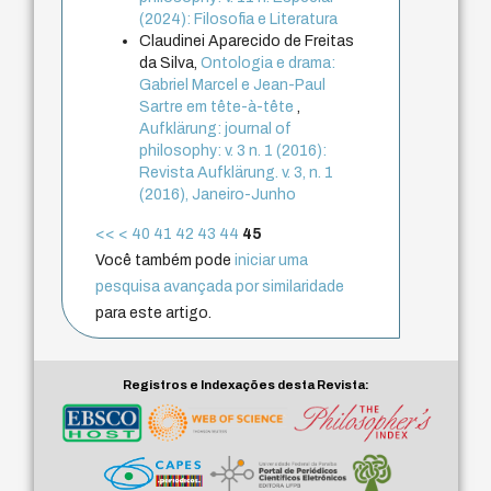
(2024): Filosofia e Literatura
Claudinei Aparecido de Freitas
da Silva,
Ontologia e drama:
Gabriel Marcel e Jean-Paul
Sartre em tête-à-tête
,
Aufklärung: journal of
philosophy: v. 3 n. 1 (2016):
Revista Aufklärung. v. 3, n. 1
(2016), Janeiro-Junho
<<
<
40
41
42
43
44
45
Você também pode
iniciar uma
pesquisa avançada por similaridade
para este artigo.
Registros e Indexações desta Revista: