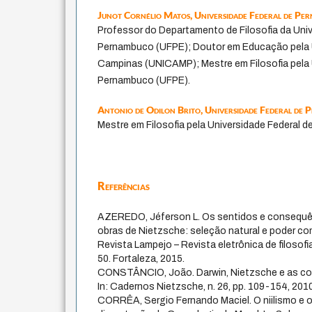
Junot Cornélio Matos,
Universidade Federal de Pe
Professor do Departamento de Filosofia da Univ
Pernambuco (UFPE); Doutor em Educação pela 
Campinas (UNICAMP); Mestre em Filosofia pela 
Pernambuco (UFPE).
Antonio de Odilon Brito,
Universidade Federal de
Mestre em Filosofia pela Universidade Federal 
Referências
AZEREDO, Jéferson L. Os sentidos e consequê
obras de Nietzsche: seleção natural e poder co
Revista Lampejo – Revista eletrônica de filosofia e
50. Fortaleza, 2015.
CONSTÂNCIO, João. Darwin, Nietzsche e as co
In: Cadernos Nietzsche, n. 26, pp. 109-154, 2010
CORRÊA, Sergio Fernando Maciel. O niilismo e o