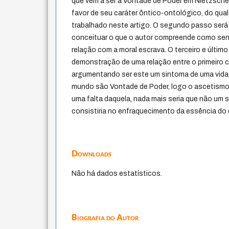
que vem a ser a Vontade de Poder em Nietzsch
favor de seu caráter ôntico-ontológico, do qua
trabalhado neste artigo. O segundo passo será
conceituar o que o autor compreende como sen
relação com a moral escrava. O terceiro e último 
demonstração de uma relação entre o primeiro 
argumentando ser este um sintoma de uma vida d
mundo são Vontade de Poder, logo o ascetismo,
uma falta daquela, nada mais seria que não um
consistiria no enfraquecimento da essência do
Downloads
Não há dados estatísticos.
Biografia do Autor