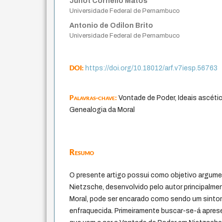
Junot Cornélio Matos
Universidade Federal de Pernambuco
Antonio de Odilon Brito
Universidade Federal de Pernambuco
DOI:
https://doi.org/10.18012/arf.v7iesp.56763
Palavras-chave:
Vontade de Poder, Ideais ascéti
Genealogia da Moral
Resumo
O presente artigo possui como objetivo argum
Nietzsche, desenvolvido pelo autor principalm
Moral, pode ser encarado como sendo um sint
enfraquecida. Primeiramente buscar-se-á apre