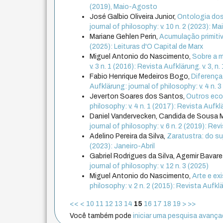
(2019), Maio-Agosto
José Galbio Oliveira Junior,
Ontologia dos
journal of philosophy: v. 10 n. 2 (2023): 
Mariane Gehlen Perin,
Acumulação primiti
(2025): Leituras d'O Capital de Marx
Miguel Antonio do Nascimento,
Sobre a m
v. 3 n. 1 (2016): Revista Aufklärung. v. 3, 
Fabio Henrique Medeiros Bogo,
Diferença
Aufklärung: journal of philosophy: v. 4 n.
Jeverton Soares dos Santos,
Outros ecos
philosophy: v. 4 n. 1 (2017): Revista Aufklär
Daniel Vandervecken, Candida de Sousa 
journal of philosophy: v. 6 n. 2 (2019): Rev
Adelino Pereira da Silva,
Zaratustra: do s
(2023): Janeiro-Abril
Gabriel Rodrigues da Silva, Agemir Bavares
journal of philosophy: v. 12 n. 3 (2025)
Miguel Antonio do Nascimento,
Arte e ex
philosophy: v. 2 n. 2 (2015): Revista Aufkl
<<
<
10
11
12
13
14
15
16
17
18
19
>
>>
Você também pode
iniciar uma pesquisa avançad