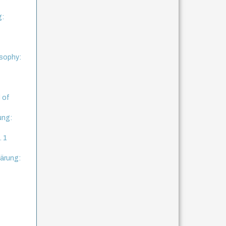
g:
l
osophy:
l of
ung:
. 1
lärung: