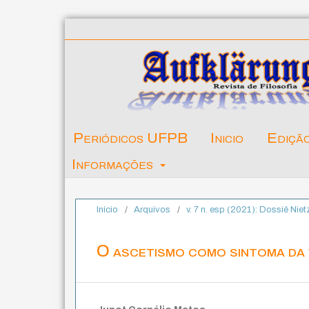
Periódicos UFPB
Inicio
Ediçã
Informações
Início
/
Arquivos
/
v. 7 n. esp (2021): Dossiê Nie
O ascetismo como sintoma da 