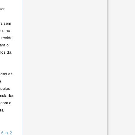
uer
os sem
 mesmo
erecido
ara o
rmos da
s
odas as
e
 pelas
iculadas
 com a
ta.
6, n. 2