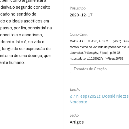
e, bem como argumentar a
l deriva o segundo conceito
Publicado
 dado no sentido de
2020-12-17
do os ideais ascéticos em
passo, por fim, consistirá na
Como Citar
conceito e o ascetismo,
Matos, J. C. ., & Brito, A. de O. . . (2020). O 
oente. Isto é, se vida e
como sintoma da vontade de poder doente.
A
 longe de ser expressão de
Journal of Philosophy
,
7
(esp), p.29–38.
 sintoma de uma doença, que
https://doi.org/10.18012/arf.v7iesp.56763
 ente humano.
Fomatos de Citação
Edição
v. 7 n. esp (2021): Dossiê Nietz
Nordeste
Seção
Artigos