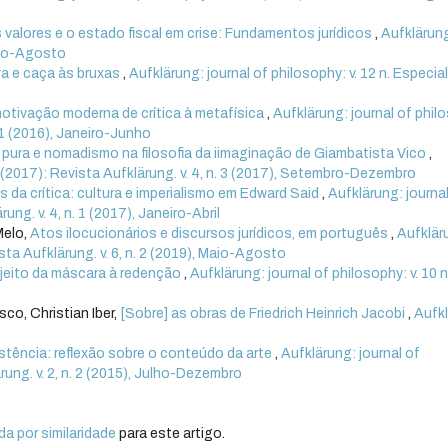
 valores e o estado fiscal em crise: Fundamentos jurídicos
,
Aufklärun
Maio-Agosto
va e caça às bruxas
,
Aufklärung: journal of philosophy: v. 12 n. Especia
otivação moderna de crítica à metafísica
,
Aufklärung: journal of phil
n. 1 (2016), Janeiro-Junho
 pura e nomadismo na filosofia da iimaginação de Giambatista Vico
,
 3 (2017): Revista Aufklärung. v. 4, n. 3 (2017), Setembro-Dezembro
 da crítica: cultura e imperialismo em Edward Said
,
Aufklärung: journa
ung. v. 4, n. 1 (2017), Janeiro-Abril
Melo,
Atos ilocucionários e discursos jurídicos, em português
,
Aufklär
ista Aufklärung. v. 6, n. 2 (2019), Maio-Agosto
ujeito da máscara à redenção
,
Aufklärung: journal of philosophy: v. 10 n
co, Christian Iber,
[Sobre] as obras de Friedrich Heinrich Jacobi
,
Aufk
istência: reflexão sobre o conteúdo da arte
,
Aufklärung: journal of
ärung. v. 2, n. 2 (2015), Julho-Dezembro
a por similaridade
para este artigo.