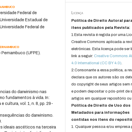
rnambuco
Licença
ersidade Federal de
Universidade Estadual de
Política de Direito Autoral par
Universidade Federal de
itens publicados pela Revista:
1.Esta revista é regida por uma Li
Creative Commons aplicada a rev
 Pernambuco
eletrônicas. Esta licença pode ser 
de Pernambuco (UFPE).
link a seguir:
Creative Commons Att
4.0 International (CC BY 4.0)
.
2.Consonante a essa politica, a re
declara que os autores são os det
do copyright de seus artigos sem r
e podem depositar o pós-print de 
ncias do darwinismo nas
mo fundamentos à vida. In:
artigos em qualquer repositório ou 
 cultura, vol. 1, n. 8, pp. 29-
Política de Direito de Uso dos
Metadados para informações
nsequências do darwinismo.
contidas nos itens do repositó
.
1. Qualquer pessoa e/ou empresa
s ideais ascéticos na terceira