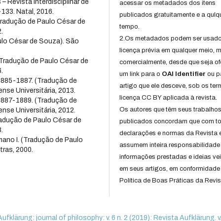
– Revista interdisciplinar de
acessar os metadados dos itens
0-133. Natal, 2016.
publicados gratuitamente e a qulq
Tradução de Paulo César de
tempo.
.
2.Os metadados podem ser usad
ulo César de Souza). São
licença prévia em qualquer meio,
(Tradução de Paulo César de
comercialmente, desde que seja of
.
um link para o
OAI Identifier
ou p
885-1887. (Tradução de
artigo que ele desceve, sob os te
nse Universitária, 2013.
licença CC BY aplicada à revista.
887-1889. (Tradução de
Os autores que têm seus trabalho
nse Universitária, 2012.
radução de Paulo César de
publicados concordam que com t
.
declarações e normas da Revista 
ano I. (Tradução de Paulo
assumem inteira responsabilidade
ras, 2000.
informações prestadas e ideias ve
em seus artigos, em conformidade
Política de Boas Práticas da Revis
Aufklärung: journal of philosophy: v. 6 n. 2 (2019): Revista Aufklärung. v. 