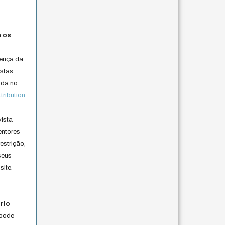
a os
cença da
istas
lida no
ribution
vista
entores
estrição,
seus
site.
rio
 pode