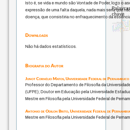
Isto é, se vida e mundo são Vontade de Poder, logo o as
Palavras
expressão de uma falta daquela, nada mais seria que n
chave
doença, que consistiria no enfraquecimento da essênci
experiência temporal
animais
history of philosoph
intolerância
violencia
philosophy
jacobi
metafísica do tempo
filosofia brasileira
perdón
lei
leyes
identidade nacional
homem-medida
género
j.c.m. neto
fundamentalismo
protágoras
logos
palavra
guayaquil
idade
desejo
mind
sacrifício
Downloads
Não há dados estatísticos.
Biografia do Autor
Junot Cornélio Matos,
Universidade Federal de Pernambuco
Professor do Departamento de Filosofia da Universidad
(UFPE); Doutor em Educação pela Universidade Estadu
Mestre em Filosofia pela Universidade Federal de Perna
Antonio de Odilon Brito,
Universidade Federal de Pernambu
Mestre em Filosofia pela Universidade Federal de Perna