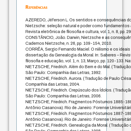
Referências
AZEREDO, Jéferson L. Os sentidos e consequências do
Nietzsche: seleção natural e poder como fundamentos à 
Revista eletrônica de filosofia e cultura, vol. 1, n. 8, pp. 
CONSTÂNCIO, João. Darwin, Nietzsche e as consequênc
Cadernos Nietzsche, n. 26, pp. 109-154, 2010.
CORRÊA, Sergio Fernando Maciel. O niilismo e os ideais 
dissertação da Genealogia da Moral. In: Saberes – Revist
filosofia e educação, vol. 1, n. 13, Março, pp. 120-133. Na
NIETZSCHE, Friedrich. Além do Bem e do Mal. (Tradução
São Paulo: Companhia das Letras, 1992.
NIETZSCHE, Friedrich. Aurora. (Tradução de Paulo Césa
Companhia das Letras, 2004.
NIETZSCHE, Friedrich. Crepúsculo dos Ídolos. (Traduçã
São Paulo: Companhia das Letras, 2006.
NIETZSCHE, Friedrich. Fragmentos Póstumos 1885-188
Antônio Casanova). Rio de Janeiro: Forense Universitári
NIETZSCHE, Friedrich. Fragmentos Póstumos 1887-188
Antônio Casanova). Rio de Janeiro: Forense Universitári
NIETZSCHE, Friedrich. Genealogia da Moral. (Tradução 