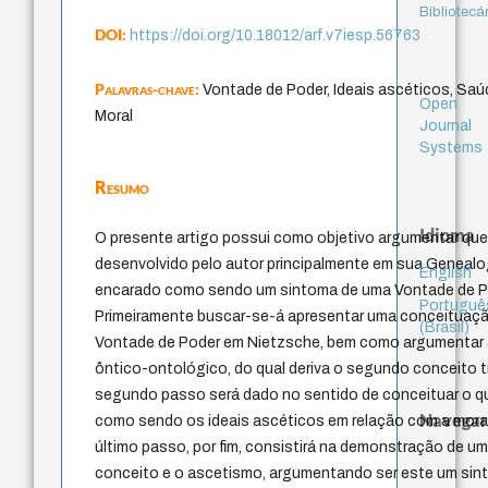
Bibliotecá
DOI:
https://doi.org/10.18012/arf.v7iesp.56763
Palavras-chave:
Vontade de Poder, Ideais ascéticos, Sa
Open
Moral
Journal
Systems
Resumo
Idioma
O presente artigo possui como objetivo argumentar qu
desenvolvido pelo autor principalmente em sua Genealog
English
encarado como sendo um sintoma de uma Vontade de P
Portuguê
Primeiramente buscar-se-á apresentar uma conceituaçã
(Brasil)
Vontade de Poder em Nietzsche, bem como argumentar a
ôntico-ontológico, do qual deriva o segundo conceito t
segundo passo será dado no sentido de conceituar o q
Navegar
como sendo os ideais ascéticos em relação com a moral 
último passo, por fim, consistirá na demonstração de um
conceito e o ascetismo, argumentando ser este um sin