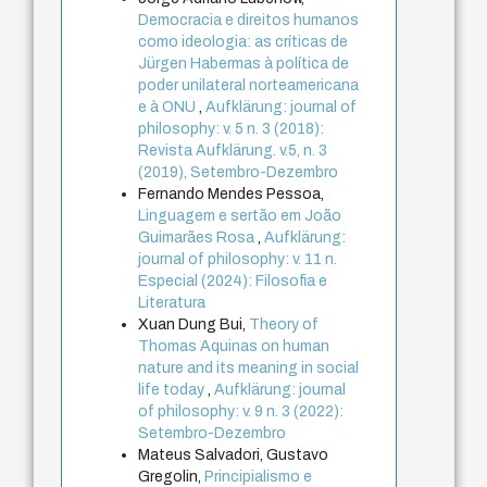
Democracia e direitos humanos
como ideologia: as críticas de
Jürgen Habermas à política de
poder unilateral norteamericana
e à ONU
,
Aufklärung: journal of
philosophy: v. 5 n. 3 (2018):
Revista Aufklärung. v.5, n. 3
(2019), Setembro-Dezembro
Fernando Mendes Pessoa,
Linguagem e sertão em João
Guimarães Rosa
,
Aufklärung:
journal of philosophy: v. 11 n.
Especial (2024): Filosofia e
Literatura
Xuan Dung Bui,
Theory of
Thomas Aquinas on human
nature and its meaning in social
life today
,
Aufklärung: journal
of philosophy: v. 9 n. 3 (2022):
Setembro-Dezembro
Mateus Salvadori, Gustavo
Gregolin,
Principialismo e