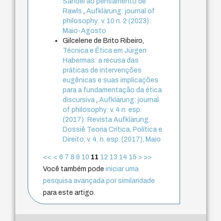
Sandel ao pensamento de
Rawls
,
Aufklärung: journal of
philosophy: v. 10 n. 2 (2023):
Maio-Agosto
Gilcelene de Brito Ribeiro,
Técnica e Ética em Jürgen
Habermas: a recusa das
práticas de intervenções
eugênicas e suas implicações
para a fundamentação da ética
discursiva
,
Aufklärung: journal
of philosophy: v. 4 n. esp.
(2017): Revista Aufklärung.
Dossiê Teoria Crítica, Política e
Direito, v. 4, n. esp. (2017), Maio
<<
<
6
7
8
9
10
11
12
13
14
15
>
>>
Você também pode
iniciar uma
pesquisa avançada por similaridade
para este artigo.