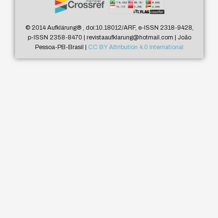
© 2014 Aufklärung
®
, doi:10.18012/ARF, e-ISSN 2318-9428,
p-ISSN 2358-8470 | revistaaufklarung@hotmail.com | João
Pessoa-PB-Brasil |
CC BY Attribution 4.0 International