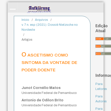
Início
/
Arquivos
/
v. 7 n. esp (2021): Dossiê Nietzsche no
Edição
Nordeste
Atual
/
Artigos
O ascetismo como
sintoma da vontade de
poder doente
Informa
Para
Junot Cornélio Matos
Leitores
Universidade Federal de Pernambuco
Para
Antonio de Odilon Brito
Autores
Universidade Federal de Pernambuco
Para