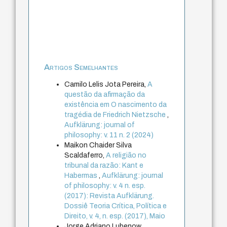
Artigos Semelhantes
Camilo Lelis Jota Pereira,
A
questão da afirmação da
existência em O nascimento da
tragédia de Friedrich Nietzsche
,
Aufklärung: journal of
philosophy: v. 11 n. 2 (2024)
Maikon Chaider Silva
Scaldaferro,
A religião no
tribunal da razão: Kant e
Habermas
,
Aufklärung: journal
of philosophy: v. 4 n. esp.
(2017): Revista Aufklärung.
Dossiê Teoria Crítica, Política e
Direito, v. 4, n. esp. (2017), Maio
Jorge Adriano Lubenow,