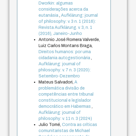
Dworkin: algumas
considerações acerca da
eutanásia
,
Aufklärung: journal
of philosophy: v. 3 n. 1 (2016):
Revista Aufklärung. v. 3, n. 1
(2016), Janeiro-Junho
Antonio José Romera Valverde,
Luiz Carlos Montans Braga,
Direitos humanos: por uma
cidadania autogestionária
,
Aufklärung: journal of
philosophy: v. 7 n. 3 (2020):
Setembro-Dezembro
Mateus Salvadori,
A
problemática divisão de
competências entre tribunal
constitucional e legislador
democrático em Habermas
,
Aufklärung: journal of
philosophy: v. 11 n. 3 (2024)
Julio Tomé,
Contra as críticas
comunitaristas de Michael