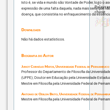
Isto é, se vida e mundo são Vontade de Poder, logo o as
Palavras
expressão de uma falta daquela, nada mais seria que n
chave
doença, que consistiria no enfraquecimento da essênci
experiência temporal
homem-medida
violencia
j.c.m. neto
pedagogia
leyes
filosofias indígenas
identidade nacional
género
history of philosophy
arte de 
fundamentalismo
bataille
perdón
protágoras
jacobi
mind
intolerância
idade
lei
palavra
realidad
desejo
logos
therapy
Downloads
Não há dados estatísticos.
Biografia do Autor
Junot Cornélio Matos,
Universidade Federal de Pernambuco
Professor do Departamento de Filosofia da Universidad
(UFPE); Doutor em Educação pela Universidade Estadu
Mestre em Filosofia pela Universidade Federal de Perna
Antonio de Odilon Brito,
Universidade Federal de Pernambu
Mestre em Filosofia pela Universidade Federal de Perna