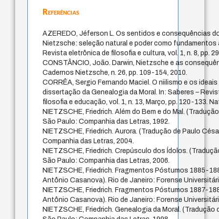
Referências
AZEREDO, Jéferson L. Os sentidos e consequências do
Nietzsche: seleção natural e poder como fundamentos à 
Revista eletrônica de filosofia e cultura, vol. 1, n. 8, pp. 
CONSTÂNCIO, João. Darwin, Nietzsche e as consequênc
Cadernos Nietzsche, n. 26, pp. 109-154, 2010.
CORRÊA, Sergio Fernando Maciel. O niilismo e os ideais 
dissertação da Genealogia da Moral. In: Saberes – Revist
filosofia e educação, vol. 1, n. 13, Março, pp. 120-133. Na
NIETZSCHE, Friedrich. Além do Bem e do Mal. (Tradução
São Paulo: Companhia das Letras, 1992.
NIETZSCHE, Friedrich. Aurora. (Tradução de Paulo Césa
Companhia das Letras, 2004.
NIETZSCHE, Friedrich. Crepúsculo dos Ídolos. (Traduçã
São Paulo: Companhia das Letras, 2006.
NIETZSCHE, Friedrich. Fragmentos Póstumos 1885-188
Antônio Casanova). Rio de Janeiro: Forense Universitári
NIETZSCHE, Friedrich. Fragmentos Póstumos 1887-188
Antônio Casanova). Rio de Janeiro: Forense Universitári
NIETZSCHE, Friedrich. Genealogia da Moral. (Tradução 