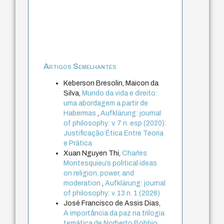
Artigos Semelhantes
Keberson Bresolin, Maicon da
Silva,
Mundo da vida e direito:
uma abordagem a partir de
Habermas
,
Aufklärung: journal
of philosophy: v. 7 n. esp (2020):
Justificação Ética Entre Teoria
e Prática
Xuan Nguyen Thi,
Charles
Montesquieu’s political ideas
on religion, power, and
moderation
,
Aufklärung: journal
of philosophy: v. 13 n. 1 (2026)
José Francisco de Assis Dias,
A importância da paz na trilogia
temática de Norberto Bobbio
,