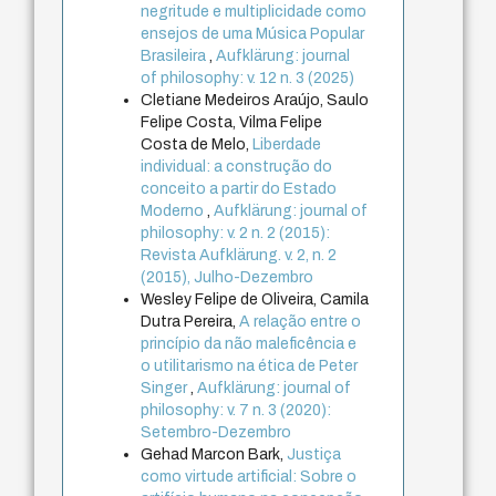
negritude e multiplicidade como
ensejos de uma Música Popular
Brasileira
,
Aufklärung: journal
of philosophy: v. 12 n. 3 (2025)
Cletiane Medeiros Araújo, Saulo
Felipe Costa, Vilma Felipe
Costa de Melo,
Liberdade
individual: a construção do
conceito a partir do Estado
Moderno
,
Aufklärung: journal of
philosophy: v. 2 n. 2 (2015):
Revista Aufklärung. v. 2, n. 2
(2015), Julho-Dezembro
Wesley Felipe de Oliveira, Camila
Dutra Pereira,
A relação entre o
princípio da não maleficência e
o utilitarismo na ética de Peter
Singer
,
Aufklärung: journal of
philosophy: v. 7 n. 3 (2020):
Setembro-Dezembro
Gehad Marcon Bark,
Justiça
como virtude artificial: Sobre o