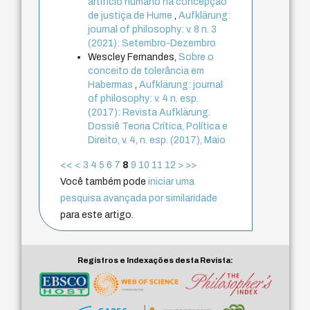
artifício humano na concepção
de justiça de Hume
,
Aufklärung:
journal of philosophy: v. 8 n. 3
(2021): Setembro-Dezembro
Wescley Fernandes,
Sobre o
conceito de tolerância em
Habermas
,
Aufklärung: journal
of philosophy: v. 4 n. esp.
(2017): Revista Aufklärung.
Dossiê Teoria Crítica, Política e
Direito, v. 4, n. esp. (2017), Maio
<<
<
3
4
5
6
7
8
9
10
11
12
>
>>
Você também pode
iniciar uma
pesquisa avançada por similaridade
para este artigo.
Registros e Indexações desta Revista: