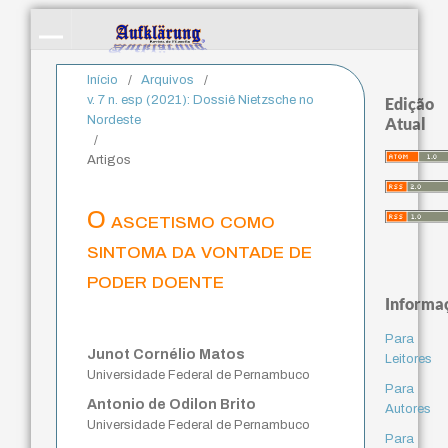
Início
/
Arquivos
/
v. 7 n. esp (2021): Dossiê Nietzsche no
Edição
Nordeste
Atual
/
Artigos
O ascetismo como
sintoma da vontade de
poder doente
Informa
Para
Junot Cornélio Matos
Leitores
Universidade Federal de Pernambuco
Para
Antonio de Odilon Brito
Autores
Universidade Federal de Pernambuco
Para