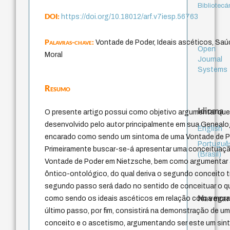
Bibliotecá
DOI:
https://doi.org/10.18012/arf.v7iesp.56763
Palavras-chave:
Vontade de Poder, Ideais ascéticos, Sa
Open
Moral
Journal
Systems
Resumo
Idioma
O presente artigo possui como objetivo argumentar qu
desenvolvido pelo autor principalmente em sua Genealog
English
encarado como sendo um sintoma de uma Vontade de P
Portuguê
Primeiramente buscar-se-á apresentar uma conceituaçã
(Brasil)
Vontade de Poder em Nietzsche, bem como argumentar a
ôntico-ontológico, do qual deriva o segundo conceito t
segundo passo será dado no sentido de conceituar o q
Navegar
como sendo os ideais ascéticos em relação com a moral 
último passo, por fim, consistirá na demonstração de um
conceito e o ascetismo, argumentando ser este um sin