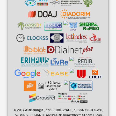
© 2014 Aufklärung
®
, doi:10.18012/ARF, e-ISSN 2318-9428,
p-ISSN 2358-8470 | revistaaufklarung@hotmail.com | João