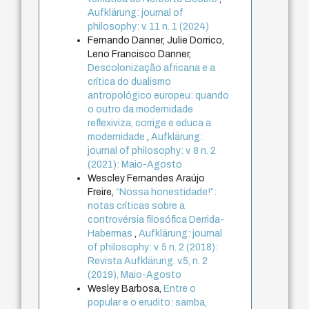
Aufklärung: journal of
philosophy: v. 11 n. 1 (2024)
Fernando Danner, Julie Dorrico,
Leno Francisco Danner,
Descolonização africana e a
crítica do dualismo
antropológico europeu: quando
o outro da modernidade
reflexiviza, corrige e educa a
modernidade
,
Aufklärung:
journal of philosophy: v. 8 n. 2
(2021): Maio-Agosto
Wescley Fernandes Araújo
Freire,
“Nossa honestidade!”:
notas críticas sobre a
controvérsia filosófica Derrida-
Habermas
,
Aufklärung: journal
of philosophy: v. 5 n. 2 (2018):
Revista Aufklärung. v.5, n. 2
(2019), Maio-Agosto
Wesley Barbosa,
Entre o
popular e o erudito: samba,