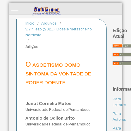
Início
/
Arquivos
/
v. 7 n. esp (2021): Dossiê Nietzsche no
Edição
Nordeste
Atual
/
Artigos
O ascetismo como
sintoma da vontade de
poder doente
Informa
Para
Junot Cornélio Matos
Leitores
Universidade Federal de Pernambuco
Para
Antonio de Odilon Brito
Autores
Universidade Federal de Pernambuco
Para