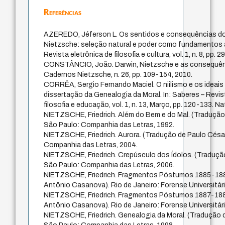
Referências
AZEREDO, Jéferson L. Os sentidos e consequências do
Nietzsche: seleção natural e poder como fundamentos à 
Revista eletrônica de filosofia e cultura, vol. 1, n. 8, pp. 
CONSTÂNCIO, João. Darwin, Nietzsche e as consequênc
Cadernos Nietzsche, n. 26, pp. 109-154, 2010.
CORRÊA, Sergio Fernando Maciel. O niilismo e os ideais 
dissertação da Genealogia da Moral. In: Saberes – Revist
filosofia e educação, vol. 1, n. 13, Março, pp. 120-133. Na
NIETZSCHE, Friedrich. Além do Bem e do Mal. (Tradução
São Paulo: Companhia das Letras, 1992.
NIETZSCHE, Friedrich. Aurora. (Tradução de Paulo Césa
Companhia das Letras, 2004.
NIETZSCHE, Friedrich. Crepúsculo dos Ídolos. (Traduçã
São Paulo: Companhia das Letras, 2006.
NIETZSCHE, Friedrich. Fragmentos Póstumos 1885-188
Antônio Casanova). Rio de Janeiro: Forense Universitári
NIETZSCHE, Friedrich. Fragmentos Póstumos 1887-188
Antônio Casanova). Rio de Janeiro: Forense Universitári
NIETZSCHE, Friedrich. Genealogia da Moral. (Tradução 