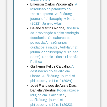
Emerson Carlos Valcarenghi,
A
resolução do paradoxo do
teste surpresa
,
Aufklärung:
journal of philosophy: v. 9 n. 1
(2022): Janeiro-Abril
Daiane Martins Rocha,
Bioética
da Intervenção e epistemologia
decolonial: Os saberes dos
povos da Amazônianos
cuidados à saúde
,
Aufklärung:
journal of philosophy: v. 9 n. esp
(2022): Dossiê Ética e Filosofia
Política
Guilherme Felipe Carvalho,
A
destinação do erudito em
Fichte
,
Aufklärung: journal of
philosophy: v. 11 n. 2 (2024)
José Francisco de Assis Dias,
Daniela Valentini,
Poder, razão e
religião em O Alienista
,
Aufklärung: journal of
philosophy: v. 10 n. 1 (2023):