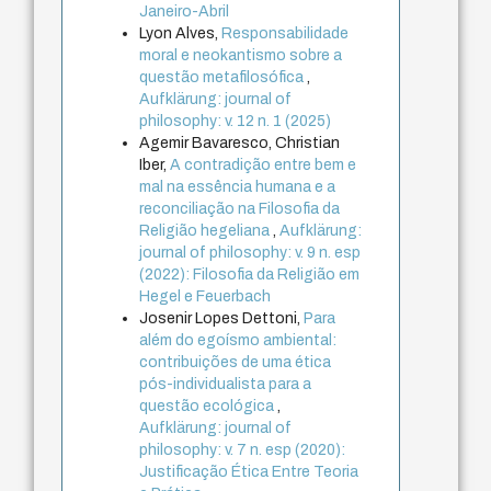
Janeiro-Abril
Lyon Alves,
Responsabilidade
moral e neokantismo sobre a
questão metafilosófica
,
Aufklärung: journal of
philosophy: v. 12 n. 1 (2025)
Agemir Bavaresco, Christian
Iber,
A contradição entre bem e
mal na essência humana e a
reconciliação na Filosofia da
Religião hegeliana
,
Aufklärung:
journal of philosophy: v. 9 n. esp
(2022): Filosofia da Religião em
Hegel e Feuerbach
Josenir Lopes Dettoni,
Para
além do egoísmo ambiental:
contribuições de uma ética
pós-individualista para a
questão ecológica
,
Aufklärung: journal of
philosophy: v. 7 n. esp (2020):
Justificação Ética Entre Teoria