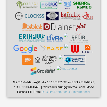
© 2014 Aufklärung
®
, doi:10.18012/ARF, e-ISSN 2318-9428,
p-ISSN 2358-8470 | revistaaufklarung@hotmail.com | João
Pessoa-PB-Brasil |
CC BY Attribution 4.0 International