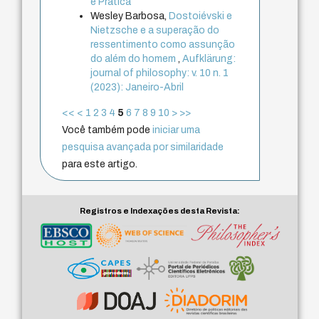
e Prática
Wesley Barbosa,
Dostoiévski e
Nietzsche e a superação do
ressentimento como assunção
do além do homem
,
Aufklärung:
journal of philosophy: v. 10 n. 1
(2023): Janeiro-Abril
<<
<
1
2
3
4
5
6
7
8
9
10
>
>>
Você também pode
iniciar uma
pesquisa avançada por similaridade
para este artigo.
Registros e Indexações desta Revista: