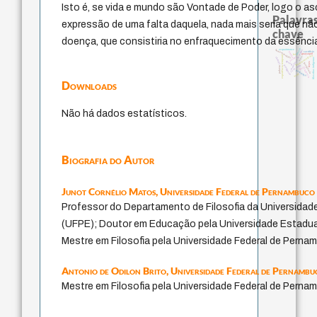
Isto é, se vida e mundo são Vontade de Poder, logo o as
Palavras
expressão de uma falta daquela, nada mais seria que n
chave
doença, que consistiria no enfraquecimento da essênci
desejo
homem-medida
acquaintance
metafísica do tempo
sacrifício
perdón
guayaquil
lei
experiência temporal
fundamentalismo
logos
jacobi
therapy
filosofias indígenas
género
leyes
intolerância
j.c.m. neto
protágoras
palavra
idade
violencia
pedagogia
mind
Downloads
Não há dados estatísticos.
Biografia do Autor
Junot Cornélio Matos,
Universidade Federal de Pernambuco
Professor do Departamento de Filosofia da Universidad
(UFPE); Doutor em Educação pela Universidade Estadu
Mestre em Filosofia pela Universidade Federal de Perna
Antonio de Odilon Brito,
Universidade Federal de Pernambu
Mestre em Filosofia pela Universidade Federal de Perna