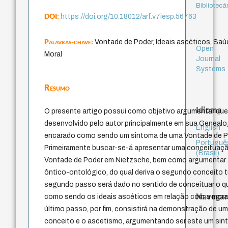
Bibliotecá
DOI:
https://doi.org/10.18012/arf.v7iesp.56763
Palavras-chave:
Vontade de Poder, Ideais ascéticos, Sa
Open
Moral
Journal
Systems
Resumo
Idioma
O presente artigo possui como objetivo argumentar qu
desenvolvido pelo autor principalmente em sua Genealog
English
encarado como sendo um sintoma de uma Vontade de P
Portuguê
Primeiramente buscar-se-á apresentar uma conceituaçã
(Brasil)
Vontade de Poder em Nietzsche, bem como argumentar a
ôntico-ontológico, do qual deriva o segundo conceito t
segundo passo será dado no sentido de conceituar o q
Navegar
como sendo os ideais ascéticos em relação com a moral 
último passo, por fim, consistirá na demonstração de um
conceito e o ascetismo, argumentando ser este um sin