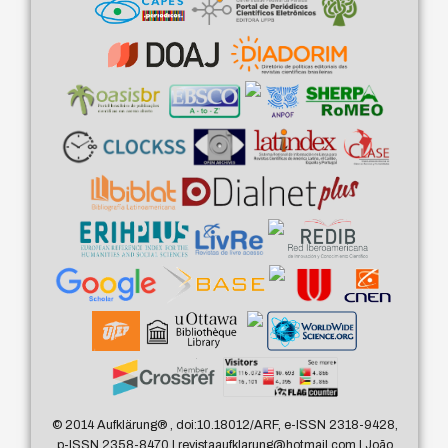
© 2014 Aufklärung
®
, doi:10.18012/ARF, e-ISSN 2318-9428,
p-ISSN 2358-8470 | revistaaufklarung@hotmail.com | João