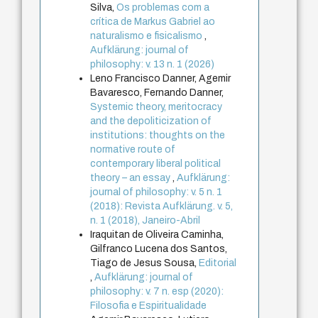
Silva,
Os problemas com a
crítica de Markus Gabriel ao
naturalismo e fisicalismo
,
Aufklärung: journal of
philosophy: v. 13 n. 1 (2026)
Leno Francisco Danner, Agemir
Bavaresco, Fernando Danner,
Systemic theory, meritocracy
and the depoliticization of
institutions: thoughts on the
normative route of
contemporary liberal political
theory – an essay
,
Aufklärung:
journal of philosophy: v. 5 n. 1
(2018): Revista Aufklärung. v. 5,
n. 1 (2018), Janeiro-Abril
Iraquitan de Oliveira Caminha,
Gilfranco Lucena dos Santos,
Tiago de Jesus Sousa,
Editorial
,
Aufklärung: journal of
philosophy: v. 7 n. esp (2020):
Filosofia e Espiritualidade