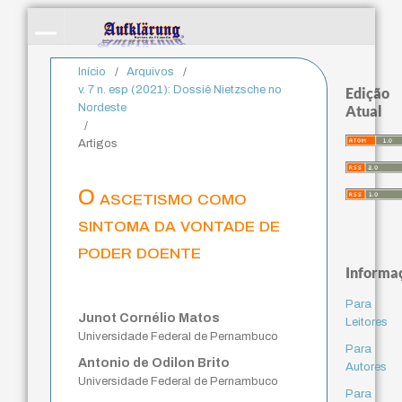
Início
/
Arquivos
/
v. 7 n. esp (2021): Dossiê Nietzsche no
Edição
Nordeste
Atual
/
Artigos
O ascetismo como
sintoma da vontade de
poder doente
Informa
Para
Junot Cornélio Matos
Leitores
Universidade Federal de Pernambuco
Para
Antonio de Odilon Brito
Autores
Universidade Federal de Pernambuco
Para