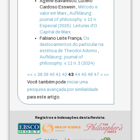
Agemir Bavaresco, Lutiero
Cardoso Esswein ,
Método e
valor em Marx
,
Aufklärung:
journal of philosophy: v. 12 n.
Especial (2025): Leituras d'O
Capital de Marx
Fabiano Leite França,
Os
deslocamentos do particular na
estética de Theodor Adorno
,
Aufklärung: journal of
philosophy: v. 11 n. 3 (2024)
<<
<
38
39
40
41
42
43
44
45
46
47
>
>>
Você também pode
iniciar uma
pesquisa avançada por similaridade
para este artigo.
Registros e Indexações desta Revista: