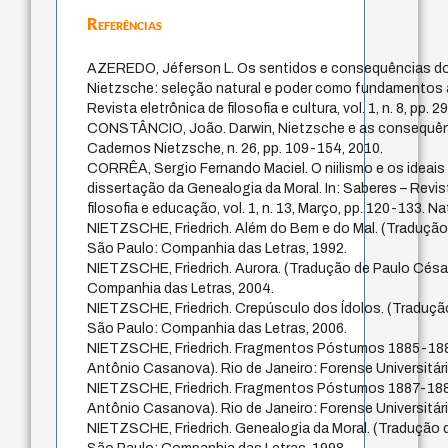
Referências
AZEREDO, Jéferson L. Os sentidos e consequências do
Nietzsche: seleção natural e poder como fundamentos à 
Revista eletrônica de filosofia e cultura, vol. 1, n. 8, pp. 
CONSTÂNCIO, João. Darwin, Nietzsche e as consequênc
Cadernos Nietzsche, n. 26, pp. 109-154, 2010.
CORRÊA, Sergio Fernando Maciel. O niilismo e os ideais 
dissertação da Genealogia da Moral. In: Saberes – Revist
filosofia e educação, vol. 1, n. 13, Março, pp. 120-133. Na
NIETZSCHE, Friedrich. Além do Bem e do Mal. (Tradução
São Paulo: Companhia das Letras, 1992.
NIETZSCHE, Friedrich. Aurora. (Tradução de Paulo Césa
Companhia das Letras, 2004.
NIETZSCHE, Friedrich. Crepúsculo dos Ídolos. (Traduçã
São Paulo: Companhia das Letras, 2006.
NIETZSCHE, Friedrich. Fragmentos Póstumos 1885-188
Antônio Casanova). Rio de Janeiro: Forense Universitári
NIETZSCHE, Friedrich. Fragmentos Póstumos 1887-188
Antônio Casanova). Rio de Janeiro: Forense Universitári
NIETZSCHE, Friedrich. Genealogia da Moral. (Tradução 