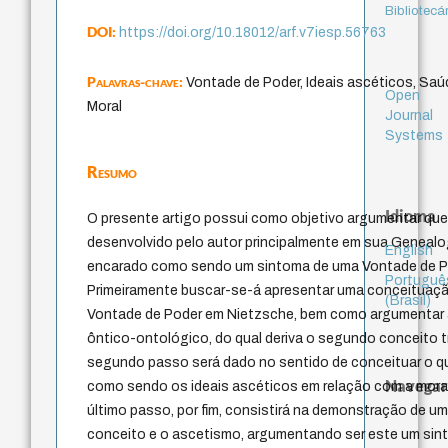
Bibliotecá
DOI:
https://doi.org/10.18012/arf.v7iesp.56763
Palavras-chave:
Vontade de Poder, Ideais ascéticos, Sa
Open
Moral
Journal
Systems
Resumo
Idioma
O presente artigo possui como objetivo argumentar qu
desenvolvido pelo autor principalmente em sua Genealog
English
encarado como sendo um sintoma de uma Vontade de P
Portuguê
Primeiramente buscar-se-á apresentar uma conceituaçã
(Brasil)
Vontade de Poder em Nietzsche, bem como argumentar a
ôntico-ontológico, do qual deriva o segundo conceito t
segundo passo será dado no sentido de conceituar o q
Navegar
como sendo os ideais ascéticos em relação com a moral 
último passo, por fim, consistirá na demonstração de um
conceito e o ascetismo, argumentando ser este um sin