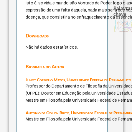
Isto é, se vida e mundo são Vontade de Poder, logo o as
Palavras
expressão de uma falta daquela, nada mais seria que n
chave
doença, que consistiria no enfraquecimento da essênci
literatura (poética)
homem-medida
desejo
filosofia brasileira
intolerância
perdón
metafísica do tempo
género
mind
experiência temporal
sacrifíc
idade
guayaquil
lei
palavra
acquaintance
fundamentalism
j.c.m. neto
jacobi
leyes
violencia
logos
batail
protágoras
arquivos mentais
Downloads
Não há dados estatísticos.
Biografia do Autor
Junot Cornélio Matos,
Universidade Federal de Pernambuco
Professor do Departamento de Filosofia da Universidad
(UFPE); Doutor em Educação pela Universidade Estadu
Mestre em Filosofia pela Universidade Federal de Perna
Antonio de Odilon Brito,
Universidade Federal de Pernambu
Mestre em Filosofia pela Universidade Federal de Perna