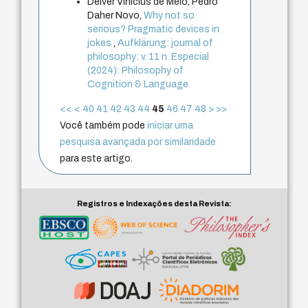
Deiver Vinícius de Melo, Pedro
Daher Novo,
Why not so
serious? Pragmatic devices in
jokes
,
Aufklärung: journal of
philosophy: v. 11 n. Especial
(2024): Philosophy of
Cognition & Language
<<
<
40
41
42
43
44
45
46
47
48
>
>>
Você também pode
iniciar uma
pesquisa avançada por similaridade
para este artigo.
Registros e Indexações desta Revista: