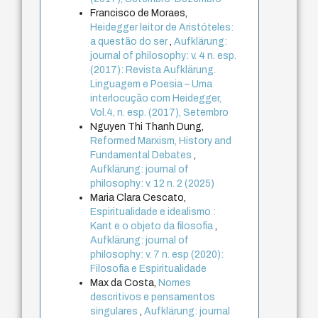
Francisco de Moraes,
Heidegger leitor de Aristóteles:
a questão do ser
,
Aufklärung:
journal of philosophy: v. 4 n. esp.
(2017): Revista Aufklärung.
Linguagem e Poesia – Uma
interlocução com Heidegger,
Vol.4, n. esp. (2017), Setembro
Nguyen Thi Thanh Dung,
Reformed Marxism, History and
Fundamental Debates
,
Aufklärung: journal of
philosophy: v. 12 n. 2 (2025)
Maria Clara Cescato,
Espiritualidade e idealismo :
Kant e o objeto da filosofia
,
Aufklärung: journal of
philosophy: v. 7 n. esp (2020):
Filosofia e Espiritualidade
Max da Costa,
Nomes
descritivos e pensamentos
singulares
,
Aufklärung: journal