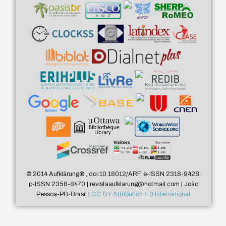
© 2014 Aufklärung
®
, doi:10.18012/ARF, e-ISSN 2318-9428,
p-ISSN 2358-8470 | revistaaufklarung@hotmail.com | João
Pessoa-PB-Brasil |
CC BY Attribution 4.0 International