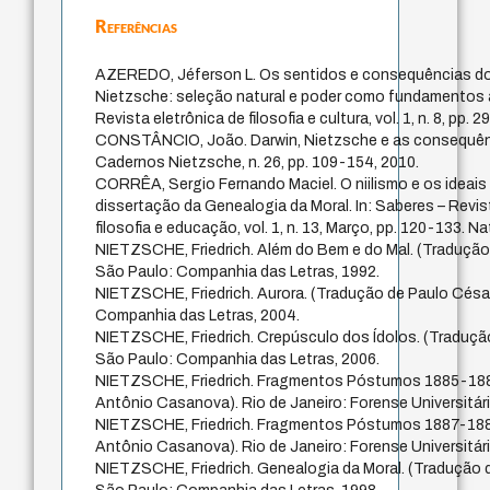
Referências
AZEREDO, Jéferson L. Os sentidos e consequências do
Nietzsche: seleção natural e poder como fundamentos à 
Revista eletrônica de filosofia e cultura, vol. 1, n. 8, pp. 
CONSTÂNCIO, João. Darwin, Nietzsche e as consequênc
Cadernos Nietzsche, n. 26, pp. 109-154, 2010.
CORRÊA, Sergio Fernando Maciel. O niilismo e os ideais 
dissertação da Genealogia da Moral. In: Saberes – Revist
filosofia e educação, vol. 1, n. 13, Março, pp. 120-133. Na
NIETZSCHE, Friedrich. Além do Bem e do Mal. (Tradução
São Paulo: Companhia das Letras, 1992.
NIETZSCHE, Friedrich. Aurora. (Tradução de Paulo Césa
Companhia das Letras, 2004.
NIETZSCHE, Friedrich. Crepúsculo dos Ídolos. (Traduçã
São Paulo: Companhia das Letras, 2006.
NIETZSCHE, Friedrich. Fragmentos Póstumos 1885-188
Antônio Casanova). Rio de Janeiro: Forense Universitári
NIETZSCHE, Friedrich. Fragmentos Póstumos 1887-188
Antônio Casanova). Rio de Janeiro: Forense Universitári
NIETZSCHE, Friedrich. Genealogia da Moral. (Tradução 