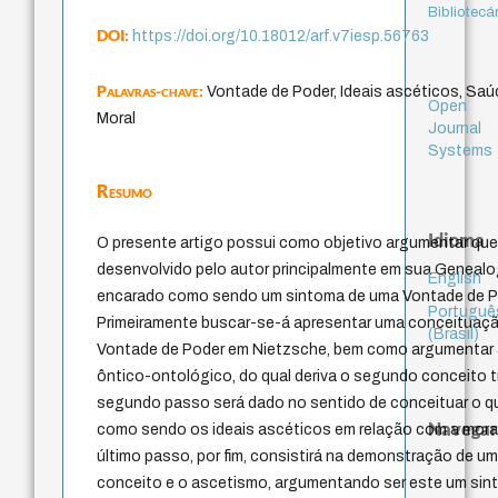
Bibliotecá
DOI:
https://doi.org/10.18012/arf.v7iesp.56763
Palavras-chave:
Vontade de Poder, Ideais ascéticos, Sa
Open
Moral
Journal
Systems
Resumo
Idioma
O presente artigo possui como objetivo argumentar qu
desenvolvido pelo autor principalmente em sua Genealog
English
encarado como sendo um sintoma de uma Vontade de P
Portuguê
Primeiramente buscar-se-á apresentar uma conceituaçã
(Brasil)
Vontade de Poder em Nietzsche, bem como argumentar a
ôntico-ontológico, do qual deriva o segundo conceito t
segundo passo será dado no sentido de conceituar o q
Navegar
como sendo os ideais ascéticos em relação com a moral 
último passo, por fim, consistirá na demonstração de um
conceito e o ascetismo, argumentando ser este um sin