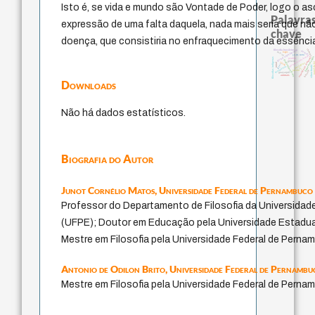
Isto é, se vida e mundo são Vontade de Poder, logo o as
Palavras
expressão de uma falta daquela, nada mais seria que n
chave
doença, que consistiria no enfraquecimento da essênci
history of philosophy
therapy
filosofia brasileira
desejo
palavra
logos
j.c.m. neto
metafísica do tempo
experiência temporal
homem-medid
filosofias indígenas
perdón
fundamentalismo
género
papel da
idade
protágoras
mind
leyes
viktor frankl
intolerância
lei
bataille
jacobi
guayaquil
animais
Downloads
Não há dados estatísticos.
Biografia do Autor
Junot Cornélio Matos,
Universidade Federal de Pernambuco
Professor do Departamento de Filosofia da Universidad
(UFPE); Doutor em Educação pela Universidade Estadu
Mestre em Filosofia pela Universidade Federal de Perna
Antonio de Odilon Brito,
Universidade Federal de Pernambu
Mestre em Filosofia pela Universidade Federal de Perna