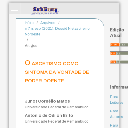
Início
/
Arquivos
/
v. 7 n. esp (2021): Dossiê Nietzsche no
Edição
Nordeste
Atual
/
Artigos
O ascetismo como
sintoma da vontade de
poder doente
Informa
Para
Junot Cornélio Matos
Leitores
Universidade Federal de Pernambuco
Para
Antonio de Odilon Brito
Autores
Universidade Federal de Pernambuco
Para