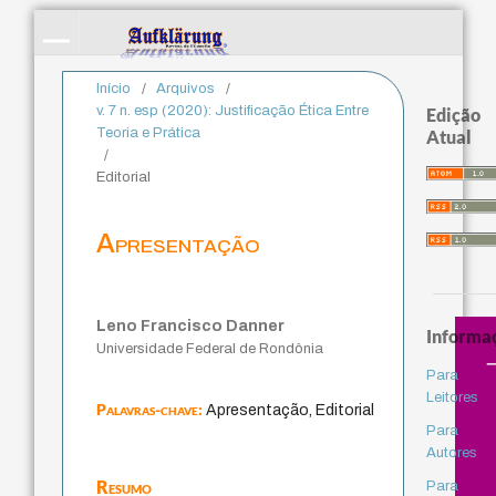
Início
/
Arquivos
/
v. 7 n. esp (2020): Justificação Ética Entre
Edição
Teoria e Prática
Atual
/
Editorial
Apresentação
Leno Francisco Danner
Informa
Universidade Federal de Rondônia
Para
Leitores
Palavras-chave:
Apresentação, Editorial
Para
Autores
Resumo
Para