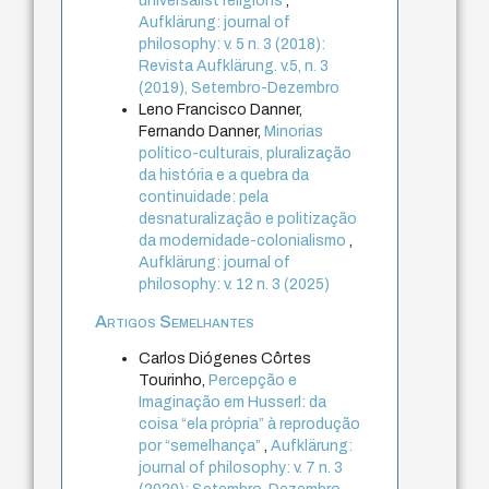
universalist religions
,
Aufklärung: journal of
philosophy: v. 5 n. 3 (2018):
Revista Aufklärung. v.5, n. 3
(2019), Setembro-Dezembro
Leno Francisco Danner,
Fernando Danner,
Minorias
político-culturais, pluralização
da história e a quebra da
continuidade: pela
desnaturalização e politização
da modernidade-colonialismo
,
Aufklärung: journal of
philosophy: v. 12 n. 3 (2025)
Artigos Semelhantes
Carlos Diógenes Côrtes
Tourinho,
Percepção e
Imaginação em Husserl: da
coisa “ela própria” à reprodução
por “semelhança”
,
Aufklärung:
journal of philosophy: v. 7 n. 3