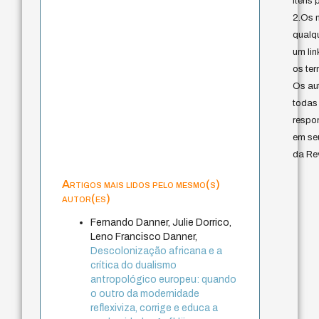
itens 
2.Os 
qualq
um lin
os ter
Os au
todas
respo
em se
da Rev
Artigos mais lidos pelo mesmo(s)
autor(es)
Fernando Danner, Julie Dorrico,
Leno Francisco Danner,
Descolonização africana e a
crítica do dualismo
antropológico europeu: quando
o outro da modernidade
reflexiviza, corrige e educa a