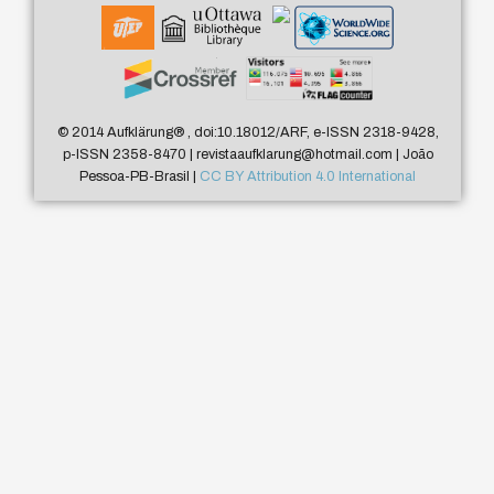
© 2014 Aufklärung
®
, doi:10.18012/ARF, e-ISSN 2318-9428,
p-ISSN 2358-8470 | revistaaufklarung@hotmail.com | João
Pessoa-PB-Brasil |
CC BY Attribution 4.0 International