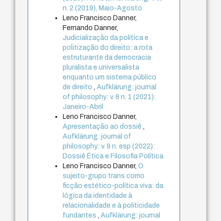
n. 2 (2019), Maio-Agosto
Leno Francisco Danner,
Fernando Danner,
Judicialização da política e
politização do direito: a rota
estruturante da democracia
pluralista e universalista
enquanto um sistema público
de direito
,
Aufklärung: journal
of philosophy: v. 8 n. 1 (2021):
Janeiro-Abril
Leno Francisco Danner,
Apresentação ao dossiê
,
Aufklärung: journal of
philosophy: v. 9 n. esp (2022):
Dossiê Ética e Filosofia Política
Leno Francisco Danner,
O
sujeito-grupo trans como
ficção estético-política viva: da
lógica da identidade à
relacionalidade e à politicidade
fundantes
,
Aufklärung: journal