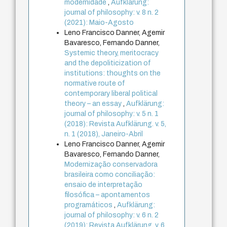
modernidade
,
Aufklärung:
journal of philosophy: v. 8 n. 2
(2021): Maio-Agosto
Leno Francisco Danner, Agemir
Bavaresco, Fernando Danner,
Systemic theory, meritocracy
and the depoliticization of
institutions: thoughts on the
normative route of
contemporary liberal political
theory – an essay
,
Aufklärung:
journal of philosophy: v. 5 n. 1
(2018): Revista Aufklärung. v. 5,
n. 1 (2018), Janeiro-Abril
Leno Francisco Danner, Agemir
Bavaresco, Fernando Danner,
Modernização conservadora
brasileira como conciliação:
ensaio de interpretação
filosófica – apontamentos
programáticos
,
Aufklärung:
journal of philosophy: v. 6 n. 2
(2019): Revista Aufklärung. v. 6,