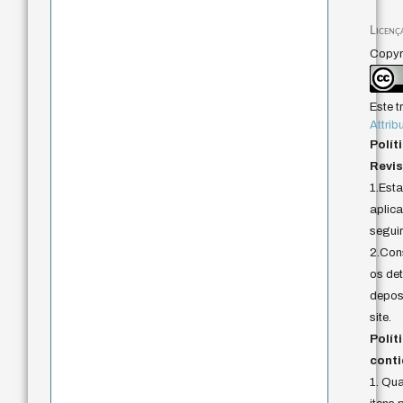
Licenç
Copyri
Este t
Attrib
Polít
Revis
1.Est
aplica
seguir
2.Cons
os det
deposi
site.
Polít
conti
1. Qu