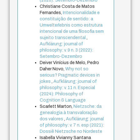
(2020): Setembro-Dezembro
Christiane Costa de Matos
Fernandes,
Intencionalidade e
constituição de sentido: a
Umwelterlebnis como estrutura
intencional de uma filosofia sem
sujeito transcendental
,
Aufklärung: journal of
philosophy: v. 9 n. 3 (2022):
Setembro-Dezembro
Deiver Vinícius de Melo, Pedro
Daher Novo,
Why not so
serious? Pragmatic devices in
jokes
,
Aufklärung: journal of
philosophy: v. 11 n. Especial
(2024): Philosophy of
Cognition & Language
Scarlett Marton,
Nietzsche: da
genealogia à transvaloração
dos valores
,
Aufklärung: journal
of philosophy: v. 7 n. esp (2021):
Dossiê Nietzsche no Nordeste
Isabella Vivianny Santana