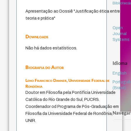
Bibliotecá
Apresentação ao Dossiê "Justificação ética entre
teoria e prática"
Open
Journal
Downloads
Systems
Não há dados estatísticos.
Idioma
Biografia do Autor
English
Leno Francisco Danner,
Universidade Federal de
Portuguê
Rondônia
(Brasil)
Doutor em Filosofia pela Pontifícia Universidade
Católica do Rio Grande do Sul, PUCRS.
Coordenador od Programa de Pós-Graduação em
Navegar
Filosofia da Universidade Federal de Rondônia,
UNIR.