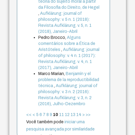
teoria do sujeito moral a partir
da Filosofia do Direito, de Hegel
,
Aufklärung: journal of
philosophy: v. 5 n. 1 (2018):
Revista Aufklärung. v. 5, n. 1
(2018), Janeiro-Abril
Pedro Brocco,
Alguns
comentários sobre a Ética de
Aristóteles
,
Aufklärung: journal
of philosophy: v. 4 n. 1 (2017):
Revista Aufklärung. v. 4, n. 1
(2017), Janeiro-Abril
Marco Marian,
Benjamín y el
problema de la reproductibilidad
técnica
,
Aufklärung: journal of
philosophy: v. 3 n. 2 (2016):
Revista Aufklärung. v. 3, n. 2
(2016), Julho-Dezembro
<<
<
5
6
7
8
9
10
11
12
13
14
>
>>
Você também pode
iniciar uma
pesquisa avançada por similaridade