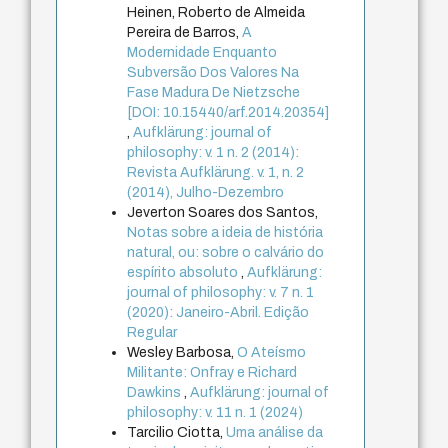
Heinen, Roberto de Almeida
Pereira de Barros,
A
Modernidade Enquanto
Subversão Dos Valores Na
Fase Madura De Nietzsche
[DOI: 10.15440/arf.2014.20354]
,
Aufklärung: journal of
philosophy: v. 1 n. 2 (2014):
Revista Aufklärung. v. 1, n. 2
(2014), Julho-Dezembro
Jeverton Soares dos Santos,
Notas sobre a ideia de história
natural, ou: sobre o calvário do
espírito absoluto
,
Aufklärung:
journal of philosophy: v. 7 n. 1
(2020): Janeiro-Abril. Edição
Regular
Wesley Barbosa,
O Ateísmo
Militante: Onfray e Richard
Dawkins
,
Aufklärung: journal of
philosophy: v. 11 n. 1 (2024)
Tarcilio Ciotta,
Uma análise da