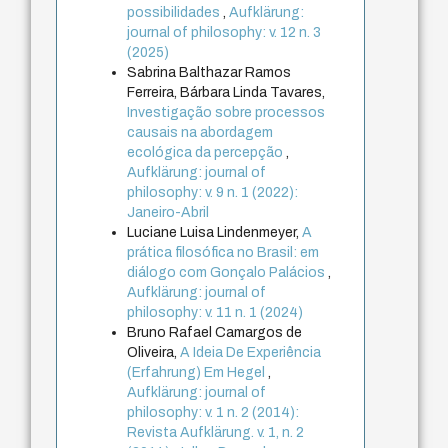
possibilidades
,
Aufklärung:
journal of philosophy: v. 12 n. 3
(2025)
Sabrina Balthazar Ramos
Ferreira, Bárbara Linda Tavares,
Investigação sobre processos
causais na abordagem
ecológica da percepção
,
Aufklärung: journal of
philosophy: v. 9 n. 1 (2022):
Janeiro-Abril
Luciane Luisa Lindenmeyer,
A
prática filosófica no Brasil: em
diálogo com Gonçalo Palácios
,
Aufklärung: journal of
philosophy: v. 11 n. 1 (2024)
Bruno Rafael Camargos de
Oliveira,
A Ideia De Experiência
(Erfahrung) Em Hegel
,
Aufklärung: journal of
philosophy: v. 1 n. 2 (2014):
Revista Aufklärung. v. 1, n. 2