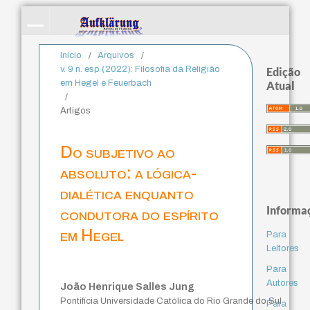
Início
/
Arquivos
/
v. 9 n. esp (2022): Filosofia da Religião
Edição
em Hegel e Feuerbach
Atual
/
Artigos
Do subjetivo ao
absoluto: a lógica-
dialética enquanto
Informa
condutora do espírito
em Hegel
Para
Leitores
Para
Autores
João Henrique Salles Jung
Pontifícia Universidade Católica do Rio Grande do Sul
Para