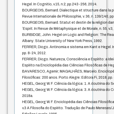
Hegel. In Cognitio, v.15, n.2, pp.243-256, 2014.
BOURGEOIS, Bernard. Dialectique et structure dans la ph
Revue Internationale de Philosophie, v. 36, n. 139/140, p
BOURGEOIS, Bernard. Statut et destin de la religion d
´Esprit. In Revue de Métaphysique et de Morale, n. 55, v.3
BURBIDGE, John. Hegel on Logic and Religion: The Reas
Albany: State University of New York Press, 1992.
FERRER, Diogo. Antinomia e sistema em Kant e Hegel. In: 
pp. 8-24, 2012.
FERRER, Diogo. Natureza, Consciência e Espírito: a Ideia
Espírito na Enciclopédia das Ciências Filosóficas de He
BAVARESCO, Agemir; MAGALHÃES, Marcelo. Enciclopéd
Filosóficas: 200 anos. Porto Alegre: Editora Fi, 2018, pp.
HEGEL, Georg W. F. Ciência da lógica: 1. A doutrina do Se
HEGEL, Georg W. F. Ciência da lógica: 3. A doutrina do C
2018a.
HEGEL, Georg W. F. Enciclopédia das Ciências Filosófic
v.3 A Filosofia do Espírito. Tradução de Paulo Meneses