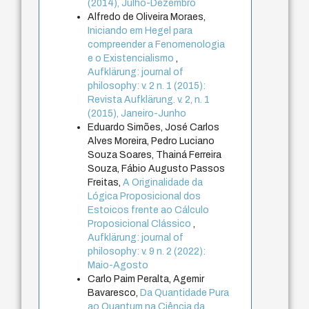
(2014), Julho-Dezembro
Alfredo de Oliveira Moraes,
Iniciando em Hegel para
compreender a Fenomenologia
e o Existencialismo
,
Aufklärung: journal of
philosophy: v. 2 n. 1 (2015):
Revista Aufklärung. v. 2, n. 1
(2015), Janeiro-Junho
Eduardo Simões, José Carlos
Alves Moreira, Pedro Luciano
Souza Soares, Thainá Ferreira
Souza, Fábio Augusto Passos
Freitas,
A Originalidade da
Lógica Proposicional dos
Estoicos frente ao Cálculo
Proposicional Clássico
,
Aufklärung: journal of
philosophy: v. 9 n. 2 (2022):
Maio-Agosto
Carlo Paim Peralta, Agemir
Bavaresco,
Da Quantidade Pura
ao Quantum na Ciência da