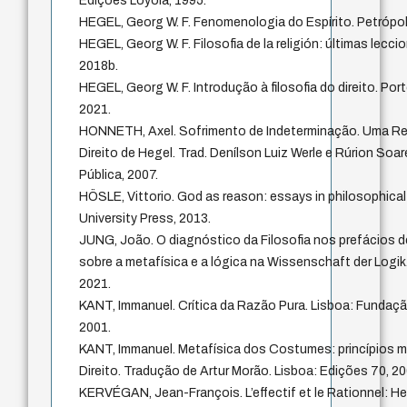
Edições Loyola, 1995.
HEGEL, Georg W. F. Fenomenologia do Espírito. Petrópol
HEGEL, Georg W. F. Filosofia de la religión: últimas leccio
2018b.
HEGEL, Georg W. F. Introdução à filosofia do direito. Po
2021.
HONNETH, Axel. Sofrimento de Indeterminação. Uma Rea
Direito de Hegel. Trad. Denílson Luiz Werle e Rúrion Soa
Pública, 2007.
HÖSLE, Vittorio. God as reason: essays in philosophica
University Press, 2013.
JUNG, João. O diagnóstico da Filosofia nos prefácios 
sobre a metafísica e a lógica na Wissenschaft der Logik. In
2021.
KANT, Immanuel. Crítica da Razão Pura. Lisboa: Fundaç
2001.
KANT, Immanuel. Metafísica dos Costumes: princípios m
Direito. Tradução de Artur Morão. Lisboa: Edições 70, 2
KERVÉGAN, Jean-François. L’effectif et le Rationnel: Hegel