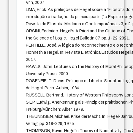
Vrin, 2007
LIMA, Erick. As preleções de Hegel sobre a “Filosofia do 
introdução e tradução da primeira parte (“o Espírito seg
Revista de Filosofia Moderna e Contemporânea, v.3, n.2,
ORSINI, Federico. Hegel's A Priori and the Critique of Th
the Science of Logic. Hegel Bulletin 87, pp. 1-22, 2021.
PERTILLE, José. A lógica do reconhecimento e o reconh
Honneth a Hegel. In: Revista Eletrônica Estudos Hegelian
2017.
RAWLS, John. Lectures on the History of Moral Philoso
University Press, 2000.
ROSENFIELD, Denis. Politique et Liberté: Structure logiq
de Hegel. Paris: Aubier, 1984.
RUSSELL, Bertrand. History of Western Philosophy. Lon
SIEP, Ludwig. Anerkennung als Prinzip der praktischen Ph
Freiburg/München: Alber, 1979.
THEUNISSEN, Michael. Krise der Macht. In: Hegel-Jahrb
Verlag, pp. 318-329, 1975.
THOMPSON, Kevin. Hegel's Theory of Normativity: The