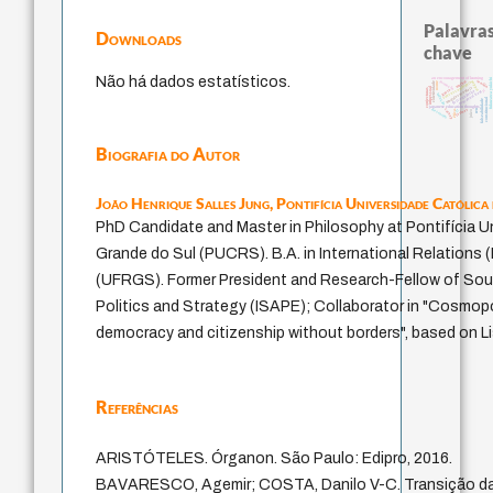
Palavras
Downloads
chave
Não há dados estatísticos.
an encouragement of learning
fukuzawa yukic
sentido
mulher
popper
formação
sensus communis
coletividade
nome
impessoal
modelos mentais
conjecturas
yi
gosto
física quântica
immanuel kant
redução
constitucional
falseabilidade
japanese education thoughts
levinas
carnap
descartes
ética.
ren
juízo
li
Biografia do Autor
João Henrique Salles Jung,
Pontifícia Universidade Católica
PhD Candidate and Master in Philosophy at Pontifícia U
Grande do Sul (PUCRS). B.A. in International Relations
(UFRGS). Former President and Research-Fellow of Sout
Politics and Strategy (ISAPE); Collaborator in "Cosmopo
democracy and citizenship without borders", based on L
Referências
ARISTÓTELES. Órganon. São Paulo: Edipro, 2016.
BAVARESCO, Agemir; COSTA, Danilo V-C. Transição da L