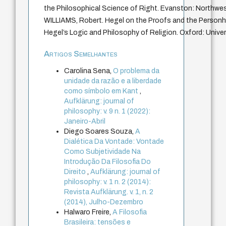
the Philosophical Science of Right. Evanston: Northwes
WILLIAMS, Robert. Hegel on the Proofs and the Person
Hegel’s Logic and Philosophy of Religion. Oxford: Univer
Artigos Semelhantes
Carolina Sena,
O problema da
unidade da razão e a liberdade
como símbolo em Kant
,
Aufklärung: journal of
philosophy: v. 9 n. 1 (2022):
Janeiro-Abril
Diego Soares Souza,
A
Dialética Da Vontade: Vontade
Como Subjetividade Na
Introdução Da Filosofia Do
Direito
,
Aufklärung: journal of
philosophy: v. 1 n. 2 (2014):
Revista Aufklärung. v. 1, n. 2
(2014), Julho-Dezembro
Halwaro Freire,
A Filosofia
Brasileira: tensões e