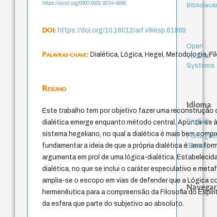
https://orcid.org/0000-0001-9234-6866
Bibliotecá
DOI:
https://doi.org/10.18012/arf.v9iesp.61989
Open
Palavras-chave:
Dialética, Lógica, Hegel, Metodologia, Fi
Journal
Systems
Resumo
Idioma
Este trabalho tem por objetivo fazer uma reconstrução 
English
dialética emerge enquanto método central. Aponta-se 
sistema hegeliano, no qual a dialética é mais bem comp
Portuguê
(Brasil)
fundamentar a ideia de que a própria dialética é uma for
argumenta em prol de uma lógica-dialética. Estabeleci
dialética, no que se inclui o caráter especulativo e meta
amplia-se o escopo em vias de defender que a Lógica c
Navegar
hermenêutica para a compreensão da Filosofia do Espír
da esfera que parte do subjetivo ao absoluto.