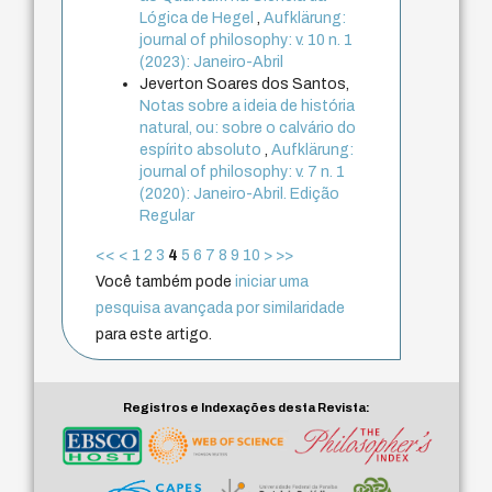
Lógica de Hegel
,
Aufklärung:
journal of philosophy: v. 10 n. 1
(2023): Janeiro-Abril
Jeverton Soares dos Santos,
Notas sobre a ideia de história
natural, ou: sobre o calvário do
espírito absoluto
,
Aufklärung:
journal of philosophy: v. 7 n. 1
(2020): Janeiro-Abril. Edição
Regular
<<
<
1
2
3
4
5
6
7
8
9
10
>
>>
Você também pode
iniciar uma
pesquisa avançada por similaridade
para este artigo.
Registros e Indexações desta Revista: