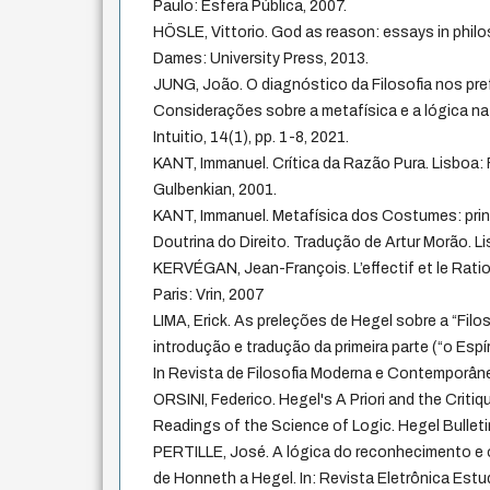
Paulo: Esfera Pública, 2007.
HÖSLE, Vittorio. God as reason: essays in philo
Dames: University Press, 2013.
JUNG, João. O diagnóstico da Filosofia nos pre
Considerações sobre a metafísica e a lógica na 
Intuitio, 14(1), pp. 1-8, 2021.
KANT, Immanuel. Crítica da Razão Pura. Lisboa
Gulbenkian, 2001.
KANT, Immanuel. Metafísica dos Costumes: prin
Doutrina do Direito. Tradução de Artur Morão. L
KERVÉGAN, Jean-François. L’effectif et le Rationn
Paris: Vrin, 2007
LIMA, Erick. As preleções de Hegel sobre a “Filos
introdução e tradução da primeira parte (“o Esp
In Revista de Filosofia Moderna e Contemporânea
ORSINI, Federico. Hegel's A Priori and the Critiq
Readings of the Science of Logic. Hegel Bulletin
PERTILLE, José. A lógica do reconhecimento e 
de Honneth a Hegel. In: Revista Eletrônica Estud