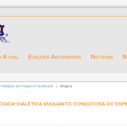
o Atual
Edições Anteriores
Notícias
S
da Religião em Hegel e Feuerbach
/
Artigos
ógica-dialética enquanto condutora do espí