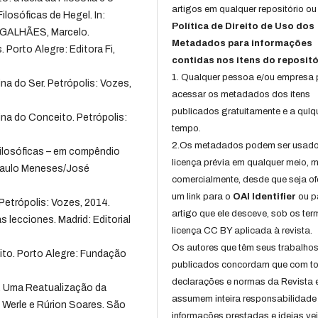
artigos em qualquer repositório ou 
ilosóficas de Hegel. In:
Política de Direito de Uso dos
GALHÃES, Marcelo.
Metadados para informações
 Porto Alegre: Editora Fi,
contidas nos itens do repositó
1. Qualquer pessoa e/ou empresa
ina do Ser. Petrópolis: Vozes,
acessar os metadados dos itens
publicados gratuitamente e a qulq
ina do Conceito. Petrópolis:
tempo.
2.Os metadados podem ser usad
Filosóficas – em compêndio
licença prévia em qualquer meio,
e Paulo Meneses/José
comercialmente, desde que seja of
um link para o
OAI Identifier
ou p
Petrópolis: Vozes, 2014.
artigo que ele desceve, sob os te
as lecciones. Madrid: Editorial
licença CC BY aplicada à revista.
Os autores que têm seus trabalho
eito. Porto Alegre: Fundação
publicados concordam que com t
declarações e normas da Revista 
. Uma Reatualização da
assumem inteira responsabilidade
iz Werle e Rúrion Soares. São
informações prestadas e ideias ve