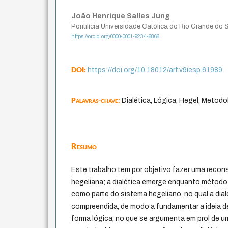
João Henrique Salles Jung
Pontifícia Universidade Católica do Rio Grande do 
https://orcid.org/0000-0001-9234-6866
DOI:
https://doi.org/10.18012/arf.v9iesp.61989
Palavras-chave:
Dialética, Lógica, Hegel, Metodol
Resumo
Este trabalho tem por objetivo fazer uma reco
hegeliana; a dialética emerge enquanto método
como parte do sistema hegeliano, no qual a dial
compreendida, de modo a fundamentar a ideia de 
forma lógica, no que se argumenta em prol de um