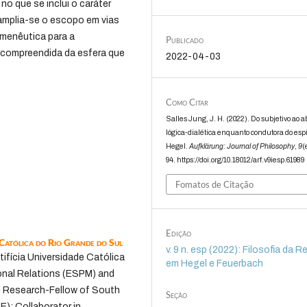
no que se inclui o caráter
 amplia-se o escopo em vias
rmenêutica para a
Publicado
, compreendida da esfera que
2022-04-03
Como Citar
Salles Jung, J. H. (2022). Do subjetivo ao a
lógica-dialética enquanto condutora do espí
Hegel.
Aufklärung: Journal of Philosophy
,
9
(
94. https://doi.org/10.18012/arf.v9iesp.61989
Fomatos de Citação
Edição
 Católica do Rio Grande do Sul
v. 9 n. esp (2022): Filosofia da R
ifícia Universidade Católica
em Hegel e Feuerbach
ional Relations (ESPM) and
d Research-Fellow of South
Seção
E); Collaborator in