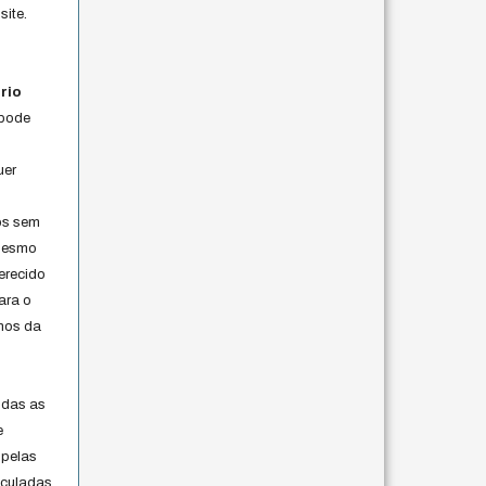
site.
rio
 pode
uer
os sem
 mesmo
erecido
ara o
rmos da
s
odas as
e
 pelas
iculadas