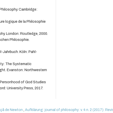
 Philosophy. Cambridge:
ure logique de la Philosophie
phy. London: Routledge, 2000.
ischen Philosophie.
l-Jahrbuch. Köln: Pahl-
ty: The Systematic
ight. Evanston: Northwestern
e Personhood of God Studies
ord: University Press, 2017.
açã de Newton
,
Aufklärung: journal of philosophy: v. 4 n. 2 (2017): Rev