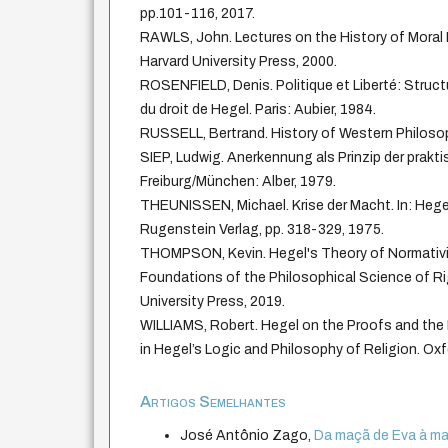
pp.101-116, 2017.
RAWLS, John. Lectures on the History of Moral
Harvard University Press, 2000.
ROSENFIELD, Denis. Politique et Liberté: Struct
du droit de Hegel. Paris: Aubier, 1984.
RUSSELL, Bertrand. History of Western Philoso
SIEP, Ludwig. Anerkennung als Prinzip der prakt
Freiburg/München: Alber, 1979.
THEUNISSEN, Michael. Krise der Macht. In: Hege
Rugenstein Verlag, pp. 318-329, 1975.
THOMPSON, Kevin. Hegel's Theory of Normativi
Foundations of the Philosophical Science of R
University Press, 2019.
WILLIAMS, Robert. Hegel on the Proofs and th
in Hegel’s Logic and Philosophy of Religion. Oxf
Artigos Semelhantes
José Antônio Zago,
Da maçã de Eva à m