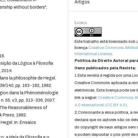
Artigos
enship without borders",
Licença
Este trabalho está licenciado sob
licença
Creative Commons Attribut
International License
.
16.
Política de Direito Autoral par
ção da Lógica à Filosofia
itens publicados pela Revista:
, 2014.
1.Esta revista é regida por uma Li
ans la philosophie de Hegel.
Creative Commons aplicada a rev
 139/140, pp. 163-182, 1982.
eletrônicas. Esta licença pode ser 
ligion dans la Phénoménologie
link a seguir:
Creative Commons Att
n. 55, v.3, pp. 313-336, 2007.
4.0 International (CC BY 4.0)
.
: The Reasonableness of
2.Consonante a essa politica, a re
k Press, 1992.
declara que os autores são os det
Hegel. In: Ensaios
do copyright de seus artigos sem r
e podem depositar o pós-print de 
 a Ideia da Filosofia e o