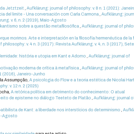
 da Jetztzeit
,
Aufklärung: journal of philosophy: v. 8 n. 1 (2021): Janeir
cia del limite - Una corversación com Carla Carmona
,
Aufklärung: journ
ärung. v. 6, n. 2 (2019), Maio-Agosto
kantismo sobre a questão metafilosófica
,
Aufklärung: journal of phil
que morimos. Arte e interpretación en la filosofía hermenéutica de la f
f philosophy: v. 4 n. 3 (2017): Revista Aufklärung. v. 4, n. 3 (2017), Se
ernidade: história e utopia em Kant e Adorno
,
Aufklärung: journal of
otivação moderna de crítica à metafísica
,
Aufklärung: journal of phil
n. 1 (2016), Janeiro-Junho
eida Assumpção,
A psicologia do Flow e a teoria estética de Nicolai Ha
phy: v. 12 n. 2 (2025)
Rocha,
A retórica política em detrimento do conhecimento: O atual
nceito de episteme no diálogo Teeteto de Platão
,
Aufklärung: journal o
tibilista de Kant: a liberdade nos interstícios do determinismo
,
Aufkl
aio-Agosto
a por similaridade
para este artigo.