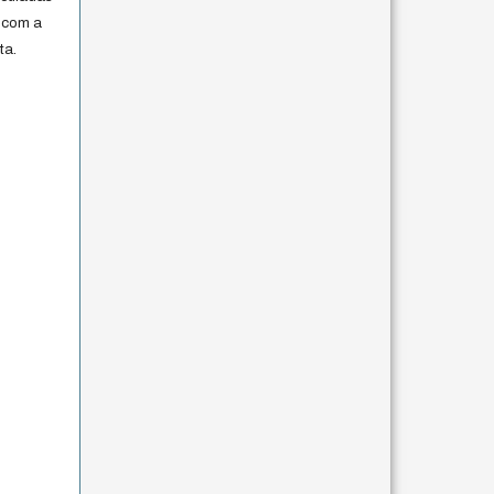
 com a
ta.