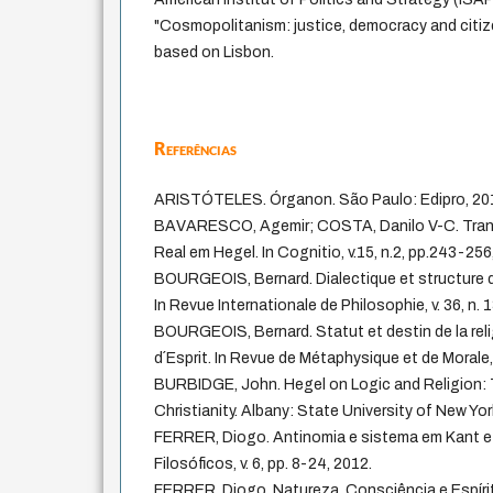
"Cosmopolitanism: justice, democracy and citiz
based on Lisbon.
Referências
ARISTÓTELES. Órganon. São Paulo: Edipro, 20
BAVARESCO, Agemir; COSTA, Danilo V-C. Transi
Real em Hegel. In Cognitio, v.15, n.2, pp.243-256
BOURGEOIS, Bernard. Dialectique et structure d
In Revue Internationale de Philosophie, v. 36, n.
BOURGEOIS, Bernard. Statut et destin de la re
d´Esprit. In Revue de Métaphysique et de Morale, 
BURBIDGE, John. Hegel on Logic and Religion
Christianity. Albany: State University of New Yor
FERRER, Diogo. Antinomia e sistema em Kant e 
Filosóficos, v. 6, pp. 8-24, 2012.
FERRER, Diogo. Natureza, Consciência e Espírito: