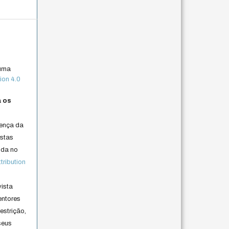
 uma
ion 4.0
a os
cença da
istas
lida no
ribution
vista
entores
estrição,
seus