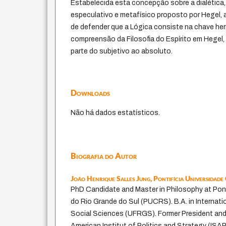
Estabelecida esta concepção sobre a dialética, 
especulativo e metafísico proposto por Hegel,
de defender que a Lógica consiste na chave he
compreensão da Filosofia do Espírito em Hegel
parte do subjetivo ao absoluto.
Downloads
Não há dados estatísticos.
Biografia do Autor
João Henrique Salles Jung,
Pontifícia Universidade
PhD Candidate and Master in Philosophy at Pont
do Rio Grande do Sul (PUCRS). B.A. in Internat
Social Sciences (UFRGS). Former President an
American Institut of Politics and Strategy (ISAP