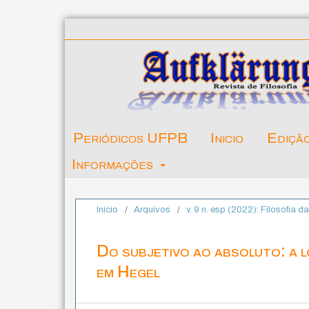
Periódicos UFPB
Inicio
Ediçã
Informações
Início
/
Arquivos
/
v. 9 n. esp (2022): Filosofia 
Do subjetivo ao absoluto: a l
em Hegel