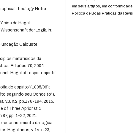
em seus artigos, em conformidade
sophical theology. Notre
Política de Boas Práticas da Revis
fácios de Hegel:
Wissenschaft der Logik. In:
: Fundação Calouste
cípios metafísicos da
isboa: Edições 70, 2004.
el: Hegel et l’esprit objectif.
ofia do espírito”(1805/06):
írito segundo seu Conceito”).
, v.3, n.2, pp.176-194, 2015.
ue of Three Aprioristic
 87, pp. 1-22, 2021.
o reconhecimento da lógica:
os Hegelianos, v. 14, n.23,