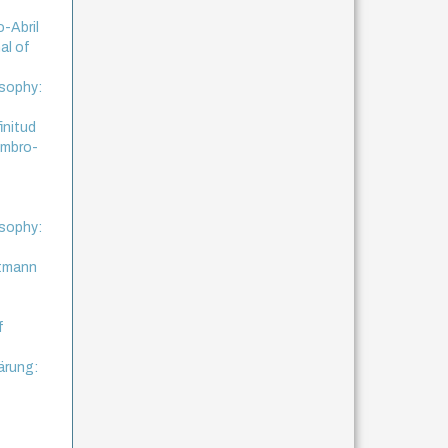
o-Abril
al of
osophy:
initud
tembro-
osophy:
rtmann
f
ärung: