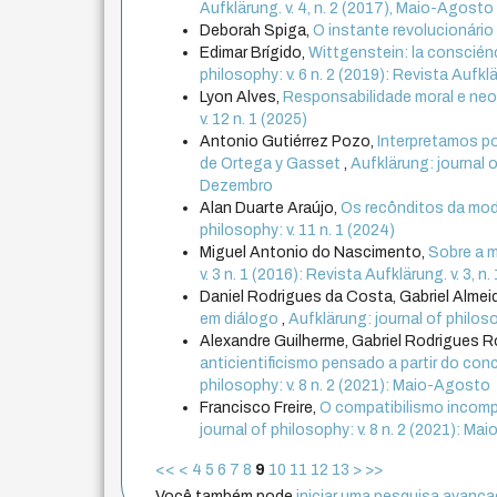
Aufklärung. v. 4, n. 2 (2017), Maio-Agosto
Deborah Spiga,
O instante revolucionário
Edimar Brígido,
Wittgenstein: la conscién
philosophy: v. 6 n. 2 (2019): Revista Aufkl
Lyon Alves,
Responsabilidade moral e neo
v. 12 n. 1 (2025)
Antonio Gutiérrez Pozo,
Interpretamos por
de Ortega y Gasset
,
Aufklärung: journal o
Dezembro
Alan Duarte Araújo,
Os recônditos da mod
philosophy: v. 11 n. 1 (2024)
Miguel Antonio do Nascimento,
Sobre a m
v. 3 n. 1 (2016): Revista Aufklärung. v. 3, 
Daniel Rodrigues da Costa, Gabriel Alm
em diálogo
,
Aufklärung: journal of philoso
Alexandre Guilherme, Gabriel Rodrigues 
anticientificismo pensado a partir do co
philosophy: v. 8 n. 2 (2021): Maio-Agosto
Francisco Freire,
O compatibilismo incompa
journal of philosophy: v. 8 n. 2 (2021): M
<<
<
4
5
6
7
8
9
10
11
12
13
>
>>
Você também pode
iniciar uma pesquisa avançad