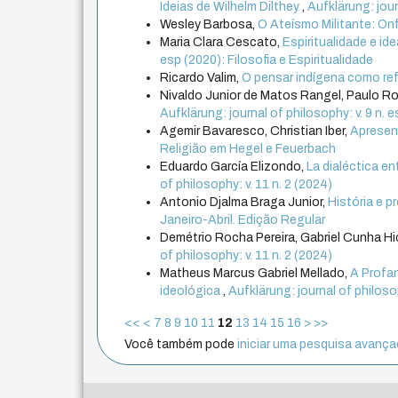
Ideias de Wilhelm Dilthey
,
Aufklärung: jour
Wesley Barbosa,
O Ateísmo Militante: On
Maria Clara Cescato,
Espiritualidade e ide
esp (2020): Filosofia e Espiritualidade
Ricardo Valim,
O pensar indígena como ref
Nivaldo Junior de Matos Rangel, Paulo R
Aufklärung: journal of philosophy: v. 9 n. 
Agemir Bavaresco, Christian Iber,
Aprese
Religião em Hegel e Feuerbach
Eduardo García Elizondo,
La dialéctica en
of philosophy: v. 11 n. 2 (2024)
Antonio Djalma Braga Junior,
História e 
Janeiro-Abril. Edição Regular
Demétrio Rocha Pereira, Gabriel Cunha H
of philosophy: v. 11 n. 2 (2024)
Matheus Marcus Gabriel Mellado,
A Profan
ideológica
,
Aufklärung: journal of philosop
<<
<
7
8
9
10
11
12
13
14
15
16
>
>>
Você também pode
iniciar uma pesquisa avançad