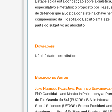
Estabelecida esta concepção sobre a dialética, 
especulativo e metafísico proposto por Hegel,
de defender que a Lógica consiste na chave he
compreensão da Filosofia do Espírito em Hegel
parte do subjetivo ao absoluto.
Downloads
Não há dados estatísticos.
Biografia do Autor
João Henrique Salles Jung,
Pontifícia Universidade
PhD Candidate and Master in Philosophy at Pont
do Rio Grande do Sul (PUCRS). B.A. in Internat
Social Sciences (UFRGS). Former President an
American Institut of Politics and Strategy (ISAP