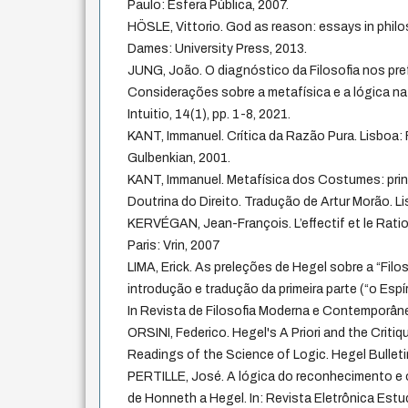
Paulo: Esfera Pública, 2007.
HÖSLE, Vittorio. God as reason: essays in philo
Dames: University Press, 2013.
JUNG, João. O diagnóstico da Filosofia nos pre
Considerações sobre a metafísica e a lógica na 
Intuitio, 14(1), pp. 1-8, 2021.
KANT, Immanuel. Crítica da Razão Pura. Lisboa
Gulbenkian, 2001.
KANT, Immanuel. Metafísica dos Costumes: prin
Doutrina do Direito. Tradução de Artur Morão. L
KERVÉGAN, Jean-François. L’effectif et le Rationn
Paris: Vrin, 2007
LIMA, Erick. As preleções de Hegel sobre a “Filos
introdução e tradução da primeira parte (“o Esp
In Revista de Filosofia Moderna e Contemporânea
ORSINI, Federico. Hegel's A Priori and the Critiq
Readings of the Science of Logic. Hegel Bulletin
PERTILLE, José. A lógica do reconhecimento e 
de Honneth a Hegel. In: Revista Eletrônica Estud