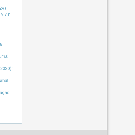
024)
v. 7 n.
da
urnal
(2020):
urnal
tação