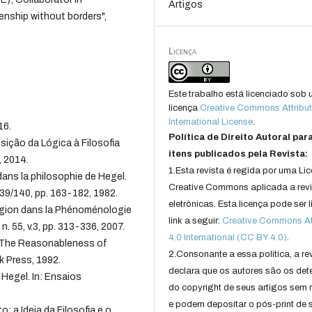
Artigos
enship without borders",
Licença
Este trabalho está licenciado sob
licença
Creative Commons Attribut
International License
.
16.
Política de Direito Autoral par
ção da Lógica à Filosofia
itens publicados pela Revista:
, 2014.
1.Esta revista é regida por uma Li
ans la philosophie de Hegel.
Creative Commons aplicada a rev
 139/140, pp. 163-182, 1982.
eletrônicas. Esta licença pode ser 
ligion dans la Phénoménologie
link a seguir:
Creative Commons Att
n. 55, v.3, pp. 313-336, 2007.
4.0 International (CC BY 4.0)
.
: The Reasonableness of
2.Consonante a essa politica, a re
k Press, 1992.
declara que os autores são os det
Hegel. In: Ensaios
do copyright de seus artigos sem r
e podem depositar o pós-print de 
 a Ideia da Filosofia e o