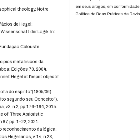
em seus artigos, em conformidade
sophical theology. Notre
Política de Boas Práticas da Revis
fácios de Hegel:
Wissenschaft der Logik. In:
: Fundação Calouste
cípios metafísicos da
isboa: Edições 70, 2004.
el: Hegel et l’esprit objectif.
ofia do espírito”(1805/06):
írito segundo seu Conceito”).
, v.3, n.2, pp.176-194, 2015.
ue of Three Aprioristic
 87, pp. 1-22, 2021.
o reconhecimento da lógica:
os Hegelianos, v. 14, n.23,