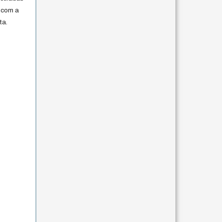
 com a
ta.