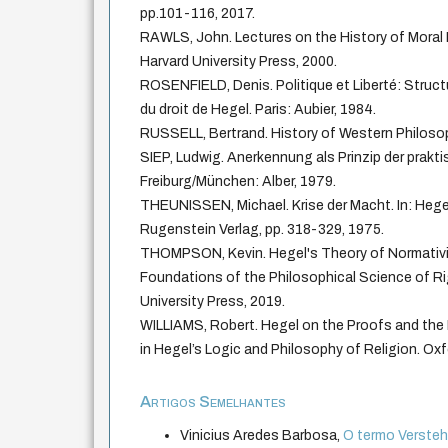
pp.101-116, 2017.
RAWLS, John. Lectures on the History of Moral
Harvard University Press, 2000.
ROSENFIELD, Denis. Politique et Liberté: Struct
du droit de Hegel. Paris: Aubier, 1984.
RUSSELL, Bertrand. History of Western Philoso
SIEP, Ludwig. Anerkennung als Prinzip der prakt
Freiburg/München: Alber, 1979.
THEUNISSEN, Michael. Krise der Macht. In: Hege
Rugenstein Verlag, pp. 318-329, 1975.
THOMPSON, Kevin. Hegel's Theory of Normativi
Foundations of the Philosophical Science of R
University Press, 2019.
WILLIAMS, Robert. Hegel on the Proofs and th
in Hegel’s Logic and Philosophy of Religion. Oxf
Artigos Semelhantes
Vinicius Aredes Barbosa,
O termo Versteh