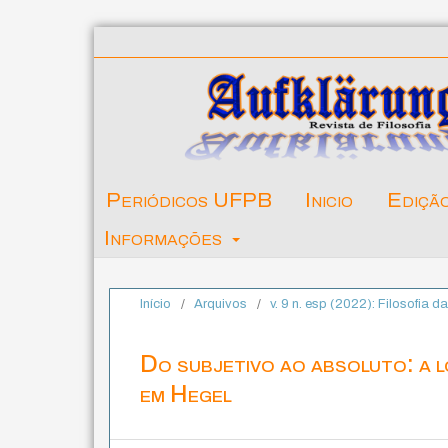
Periódicos UFPB
Inicio
Ediçã
Informações
Início
/
Arquivos
/
v. 9 n. esp (2022): Filosofia 
Do subjetivo ao absoluto: a l
em Hegel