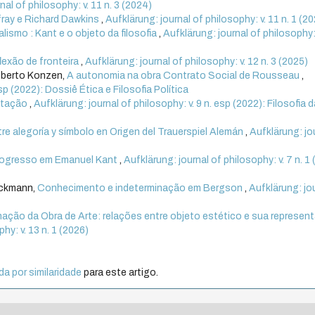
nal of philosophy: v. 11 n. 3 (2024)
fray e Richard Dawkins
,
Aufklärung: journal of philosophy: v. 11 n. 1 (2
alismo : Kant e o objeto da filosofia
,
Aufklärung: journal of philosophy: 
lexão de fronteira
,
Aufklärung: journal of philosophy: v. 12 n. 3 (2025)
oberto Konzen,
A autonomia na obra Contrato Social de Rousseau
,
esp (2022): Dossiê Ética e Filosofia Política
ntação
,
Aufklärung: journal of philosophy: v. 9 n. esp (2022): Filosofia 
tre alegoría y símbolo en Origen del Trauerspiel Alemán
,
Aufklärung: jo
progresso em Emanuel Kant
,
Aufklärung: journal of philosophy: v. 7 n. 1 
ickmann,
Conhecimento e indeterminação em Bergson
,
Aufklärung: jo
ação da Obra de Arte: relações entre objeto estético e sua represen
hy: v. 13 n. 1 (2026)
a por similaridade
para este artigo.