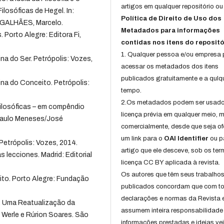
artigos em qualquer repositório ou 
ilosóficas de Hegel. In:
Política de Direito de Uso dos
GALHÃES, Marcelo.
Metadados para informações
 Porto Alegre: Editora Fi,
contidas nos itens do repositó
1. Qualquer pessoa e/ou empresa
ina do Ser. Petrópolis: Vozes,
acessar os metadados dos itens
publicados gratuitamente e a qulq
ina do Conceito. Petrópolis:
tempo.
2.Os metadados podem ser usad
Filosóficas – em compêndio
licença prévia em qualquer meio,
e Paulo Meneses/José
comercialmente, desde que seja of
um link para o
OAI Identifier
ou p
Petrópolis: Vozes, 2014.
artigo que ele desceve, sob os te
as lecciones. Madrid: Editorial
licença CC BY aplicada à revista.
Os autores que têm seus trabalho
eito. Porto Alegre: Fundação
publicados concordam que com t
declarações e normas da Revista 
. Uma Reatualização da
assumem inteira responsabilidade
iz Werle e Rúrion Soares. São
informações prestadas e ideias ve