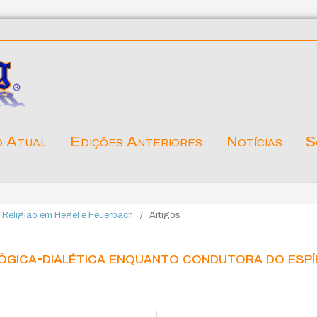
o Atual
Edições Anteriores
Notícias
S
da Religião em Hegel e Feuerbach
/
Artigos
ógica-dialética enquanto condutora do espí