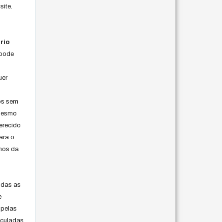
site.
rio
 pode
uer
os sem
 mesmo
erecido
ara o
rmos da
s
odas as
e
 pelas
iculadas