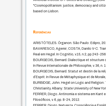
"Cosmopolitanism: justice, democracy and citiz
based on Lisbon.
Referências
ARISTÓTELES. Órganon. São Paulo: Edipro, 20
BAVARESCO, Agemir; COSTA, Danilo V-C. Transi
Real em Hegel. In Cognitio, v.15, n.2, pp.243-256
BOURGEOIS, Bernard. Dialectique et structure d
In Revue Internationale de Philosophie, v. 36, n.
BOURGEOIS, Bernard. Statut et destin de la re
d´Esprit. In Revue de Métaphysique et de Morale, 
BURBIDGE, John. Hegel on Logic and Religion
Christianity. Albany: State University of New Yor
FERRER, Diogo. Antinomia e sistema em Kant e 
Filosóficos, v. 6, pp. 8-24, 2012.
FERRER, Diogo. Natureza, Consciência e Espírito: