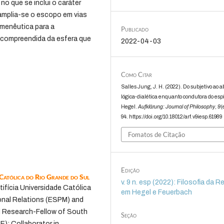
no que se inclui o caráter
 amplia-se o escopo em vias
rmenêutica para a
Publicado
, compreendida da esfera que
2022-04-03
Como Citar
Salles Jung, J. H. (2022). Do subjetivo ao a
lógica-dialética enquanto condutora do espí
Hegel.
Aufklärung: Journal of Philosophy
,
9
(
94. https://doi.org/10.18012/arf.v9iesp.61989
Fomatos de Citação
Edição
 Católica do Rio Grande do Sul
v. 9 n. esp (2022): Filosofia da R
ifícia Universidade Católica
em Hegel e Feuerbach
ional Relations (ESPM) and
d Research-Fellow of South
Seção
E); Collaborator in