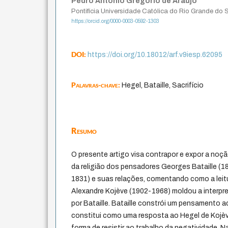
Pedro Antônio Gregorio de Araujo
Pontifícia Universidade Católica do Rio Grande do 
https://orcid.org/0000-0003-0592-1303
DOI:
https://doi.org/10.18012/arf.v9iesp.62095
Palavras-chave:
Hegel, Bataille, Sacrifício
Resumo
O presente artigo visa contrapor e expor a noção
da religião dos pensadores Georges Bataille (
1831) e suas relações, comentando como a leitu
Alexandre Kojève (1902-1968) moldou a interpre
por Bataille. Bataille constrói um pensamento a
constitui como uma resposta ao Hegel de Kojèv
forma de resistir ao trabalho da negatividade. Na