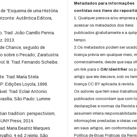
Metadados para informações
a de “Esquema de uma História
contidas nos itens do repositó
rizonte: Autêntica Editora,
1. Qualquer pessoa e/ou empresa
acessar os metadados dos itens
o. Trad. João Camillo Penna.
publicados gratuitamente e a qulq
ez. 2013.
tempo.
 de Chance, seguido de
2.Os metadados podem ser usad
o sobre o Pecado; Zaratustra
licença prévia em qualquer meio,
. III. Trad. Fernando Scheibe.
comercialmente, desde que seja of
um link para o
OAI Identifier
ou p
. Trad. Maria Stela
artigo que ele desceve, sob os te
SP: Edições Loyola, 1996.
licença CC BY aplicada à revista.
l. Trad. Eclair Antonio
Os autores que têm seus trabalho
 Brasília; São Paulo: Lumme
publicados concordam que com t
declarações e normas da Revista 
ian tradition: perspectivism,
assumem inteira responsabilidade
 SUNY Press, 2014.
informações prestadas e ideias ve
rad. Maria Beatriz Marques
em seus artigos, em conformidade
valho. 4 ed. 2 reimp. São
Política de Boas Práticas da Revis