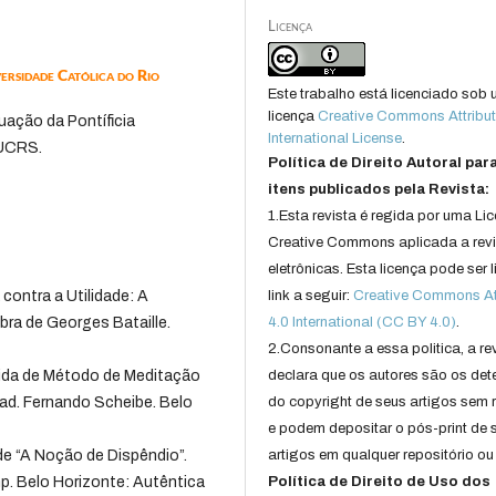
Licença
versidade Católica do Rio
Este trabalho está licenciado sob
licença
Creative Commons Attribut
uação da Pontíficia
International License
.
PUCRS.
Política de Direito Autoral par
itens publicados pela Revista:
1.Esta revista é regida por uma Li
Creative Commons aplicada a rev
eletrônicas. Esta licença pode ser 
contra a Utilidade: A
link a seguir:
Creative Commons Att
bra de Georges Bataille.
4.0 International (CC BY 4.0)
.
.
2.Consonante a essa politica, a re
guida de Método de Meditação
declara que os autores são os det
rad. Fernando Scheibe. Belo
do copyright de seus artigos sem r
e podem depositar o pós-print de 
de “A Noção de Dispêndio”.
artigos em qualquer repositório ou 
imp. Belo Horizonte: Autêntica
Política de Direito de Uso dos