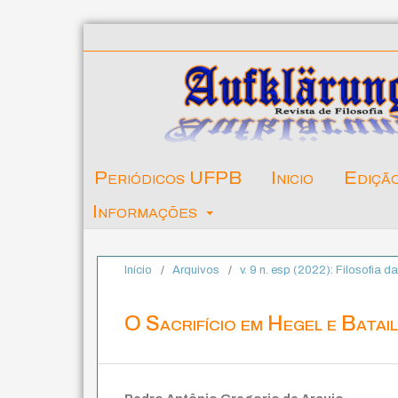
Periódicos UFPB
Inicio
Ediçã
Informações
Início
/
Arquivos
/
v. 9 n. esp (2022): Filosofia 
O Sacrifício em Hegel e Batail