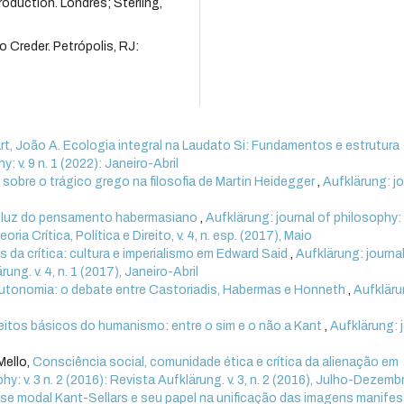
roduction. Londres; Sterling,
 Creder. Petrópolis, RJ:
rt, João A. Ecologia integral na Laudato Si: Fundamentos e estrutura
: v. 9 n. 1 (2022): Janeiro-Abril
sobre o trágico grego na filosofia de Martin Heidegger
,
Aufklärung: jo
l à luz do pensamento habermasiano
,
Aufklärung: journal of philosophy: v
ia Crítica, Política e Direito, v. 4, n. esp. (2017), Maio
 da crítica: cultura e imperialismo em Edward Said
,
Aufklärung: journa
ung. v. 4, n. 1 (2017), Janeiro-Abril
autonomia: o debate entre Castoriadis, Habermas e Honneth
,
Aufkläru
itos básicos do humanismo: entre o sim e o não a Kant
,
Aufklärung: 
Mello,
Consciência social, comunidade ética e crítica da alienação em
hy: v. 3 n. 2 (2016): Revista Aufklärung. v. 3, n. 2 (2016), Julho-Dezemb
ese modal Kant-Sellars e seu papel na unificação das imagens manifes