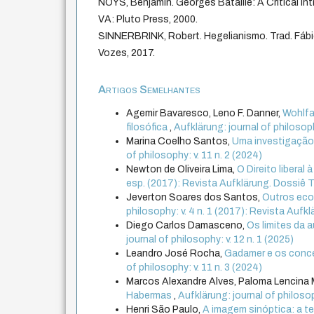
NOYS, Benjamin. Georges Bataille: A Critical Int
VA: Pluto Press, 2000.
SINNERBRINK, Robert. Hegelianismo. Trad. Fábio
Vozes, 2017.
Artigos Semelhantes
Agemir Bavaresco, Leno F. Danner,
Wohlfa
filosófica
,
Aufklärung: journal of philosophy
Marina Coelho Santos,
Uma investigação 
of philosophy: v. 11 n. 2 (2024)
Newton de Oliveira Lima,
O Direito libera
esp. (2017): Revista Aufklärung. Dossiê Teor
Jeverton Soares dos Santos,
Outros ecos
philosophy: v. 4 n. 1 (2017): Revista Aufklär
Diego Carlos Damasceno,
Os limites da 
journal of philosophy: v. 12 n. 1 (2025)
Leandro José Rocha,
Gadamer e os conce
of philosophy: v. 11 n. 3 (2024)
Marcos Alexandre Alves, Paloma Lencina 
Habermas
,
Aufklärung: journal of philosop
Henri São Paulo,
A imagem sinóptica: a t