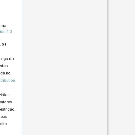
 uma
ion 4.0
a os
cença da
istas
lida no
ribution
vista
entores
estrição,
seus
site.