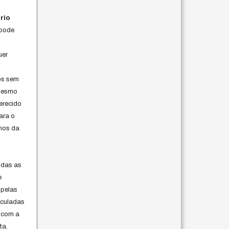
rio
 pode
uer
os sem
 mesmo
erecido
ara o
rmos da
s
odas as
e
 pelas
iculadas
 com a
ta.