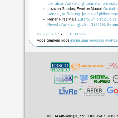
científica
,
Aufklärung: journal of philosoph
Jozivan Guedes, Everton Maciel,
Os êxito
Sandel
,
Aufklärung: journal of philosophy:
Renan Pires Maia,
Lutero, um discípulo d
Revista Aufklärung. v.5, n. 3 (2019), Se
<<
<
2
3
4
5
6
7
8
9
10
11
>
>>
Você também pode
iniciar uma pesquisa avançad
© 2014 Aufklärung
®
, doi:10.18012/ARF, e-ISS