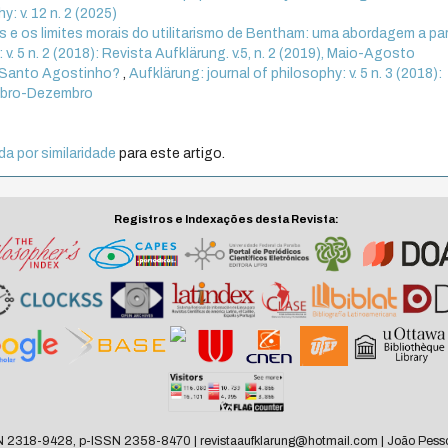
y: v. 12 n. 2 (2025)
s e os limites morais do utilitarismo de Bentham: uma abordagem a par
 v. 5 n. 2 (2018): Revista Aufklärung. v.5, n. 2 (2019), Maio-Agosto
e Santo Agostinho?
,
Aufklärung: journal of philosophy: v. 5 n. 3 (2018):
tembro-Dezembro
a por similaridade
para este artigo.
Registros e Indexações desta Revista:
N 2318-9428, p-ISSN 2358-8470 | revistaaufklarung@hotmail.com | João Pesso