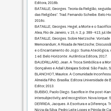
Editora, 2016b.
BATAILLE, Georges. Teoria da Religião, seguid
das Religiões”. Trad. Fernando Scheibe. Belo Ho
2016c.
BATAILLE, Georges. Hegel, a Morte e o Sacrifíci
Alea, Rio de Janeiro, v. 15, n. 2, p. 389-413, jul./d
BATAILLE, Georges. Sobre Nietzsche: Vontade
Memorandum; A Risada de Nietzsche; Discussã
e o Encantamento do Jogo: Suma Ateológica, vol
1 ed. Belo Horizonte: Autêntica Editora, 2017.
BAUDRILLARD, Jean. A Troca Simbólica e a Morte
Gonçalves e Adail Ubirajara Sobral. São Paulo, 
BLANCHOT, Maurice. A Comunidade Inconfessáve
Almeida Filho. Brasília: Editora Universidade de
Editor, 2013.
BUBBIO, Paolo Diego. Sacrifice in the post-Kant
intersubjectivity, and recognition. Nova Iorque:
DERRIDA, Jacques. A Escritura e a Diferença. T
Nizza da Silva, Pedro Leite Lopes e Pérola de Car