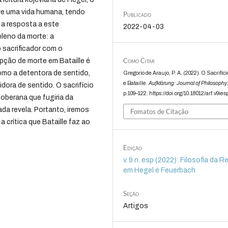
e uma vida humana, tendo
Publicado
a a resposta a este
2022-04-03
pleno da morte: a
o sacrificador com o
Como Citar
epção de morte em Bataille é
como a detentora de sentido,
Gregorio de Araujo, P. A. (2022). O Sacrifíc
e Bataille.
Aufklärung: Journal of Philosophy
dora de sentido. O sacrifício
p.109–122. https://doi.org/10.18012/arf.v9ies
soberana que fugiria da
ada revela. Portanto, iremos
Fomatos de Citação
a crítica que Bataille faz ao
Edição
v. 9 n. esp (2022): Filosofia da R
em Hegel e Feuerbach
Seção
Artigos