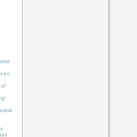
urnal
. 4 n.
l of
ng:
journal
ro
ta e