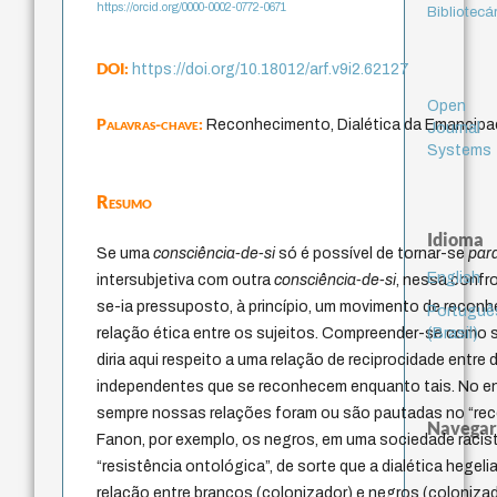
https://orcid.org/0000-0002-0772-0671
Bibliotecá
DOI:
https://doi.org/10.18012/arf.v9i2.62127
Open
Palavras-chave:
Reconhecimento, Dialética da Emancipaç
Journal
Systems
Resumo
Idioma
Se uma
consciência-de-si
só é possível de tornar-se
para
English
intersubjetiva com outra
consciência-de-si
, nessa confr
se-ia pressuposto, à princípio, um movimento de recon
Portuguê
(Brasil)
relação ética entre os sujeitos. Compreender-se como 
diria aqui respeito a uma relação de reciprocidade entre
independentes que se reconhecem enquanto tais. No en
sempre nossas relações foram ou são pautadas no “re
Navegar
Fanon, por exemplo, os negros, em uma sociedade racis
“resistência ontológica”, de sorte que a dialética hegel
relação entre brancos (colonizador) e negros (coloniz