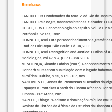
Referências
FANON, F. Os Condenados da terra. 2. ed. Rio de Janeiro: 
FANON, F. Pele negra, máscaras brancas. Salvador: EDU
HEGEL, G. W. F. Fenomenologia do espírito. Vol. I e II. 2 
Petrópolis: Vozes, 1992.
HONNETH, Axel. Luta por reconhecimento: a gramática m
Trad. de Luiz Repa. São Paulo: Ed. 34, 2003.
HONNETH, Axel. Recognition and Justice: Outline of a P
Sociologica, vol 47 n. 4, p. 351–364. 2004.
MENDONÇA, Ricardo Fabrino (2007). Reconhecimento e
Honneth e Fraser em sua relação com o legado haberma
e Política,Curitiba, n. 29, p.169-185, nov.
NASCIMENTO, Jonas do. Promessas e Desafios da Mig
Espaços e Fronteiras a partir do Cinema Africano Cont
Grossa – PR: Atena, 2021.
SAPEDE, Thiago. “Racismo e dominação Psíquica em Fr
Revista de História da África e de Estudos da Diáspora A