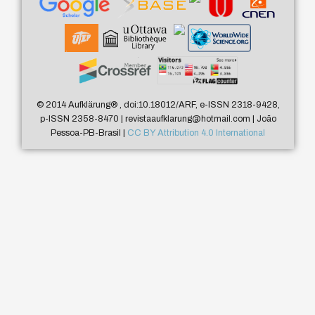
© 2014 Aufklärung
®
, doi:10.18012/ARF, e-ISSN 2318-9428,
p-ISSN 2358-8470 | revistaaufklarung@hotmail.com | João
Pessoa-PB-Brasil |
CC BY Attribution 4.0 International