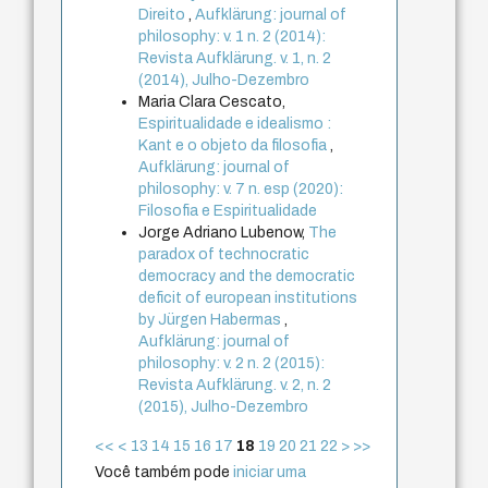
Direito
,
Aufklärung: journal of
philosophy: v. 1 n. 2 (2014):
Revista Aufklärung. v. 1, n. 2
(2014), Julho-Dezembro
Maria Clara Cescato,
Espiritualidade e idealismo :
Kant e o objeto da filosofia
,
Aufklärung: journal of
philosophy: v. 7 n. esp (2020):
Filosofia e Espiritualidade
Jorge Adriano Lubenow,
The
paradox of technocratic
democracy and the democratic
deficit of european institutions
by Jürgen Habermas
,
Aufklärung: journal of
philosophy: v. 2 n. 2 (2015):
Revista Aufklärung. v. 2, n. 2
(2015), Julho-Dezembro
<<
<
13
14
15
16
17
18
19
20
21
22
>
>>
Você também pode
iniciar uma