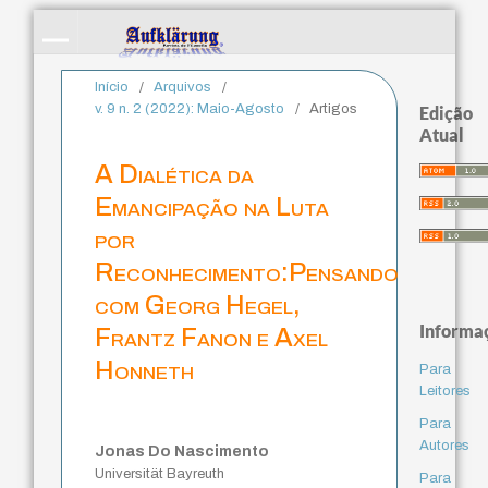
Início
/
Arquivos
/
v. 9 n. 2 (2022): Maio-Agosto
/
Artigos
Edição
Atual
A Dialética da
Emancipação na Luta
por
Reconhecimento:Pensando
com Georg Hegel,
Informa
Frantz Fanon e Axel
Honneth
Para
Leitores
Para
Autores
Jonas Do Nascimento
Universität Bayreuth
Para