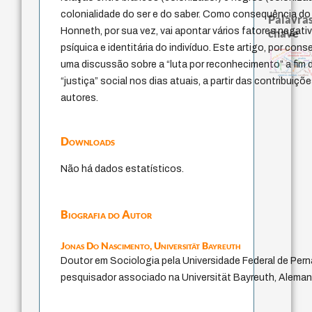
colonialidade do ser e do saber. Como consequência d
Palavras
Honneth, por sua vez, vai apontar vários fatores negati
chave
psíquica e identitária do indivíduo. Este artigo, por co
metafísica do tempo
pedagogia
guayaquil
anima
experiência temporal
filosofia brasileira
violencia
identidade nacional
fundamentalismo
j.c.m. neto
idade
perdón
mind
uma discussão sobre a “luta por reconhecimento” a fim d
palavra
protágoras
lei
jacobi
homem-medid
intolerância
desejo
género
leyes
batai
logos
filosofias indígenas
arquivos mentais
sacrifício
“justiça” social nos dias atuais, a partir das contribuiç
autores.
Downloads
Não há dados estatísticos.
Biografia do Autor
Jonas Do Nascimento,
Universität Bayreuth
Doutor em Sociologia pela Universidade Federal de Pe
pesquisador associado na Universität Bayreuth, Aleman