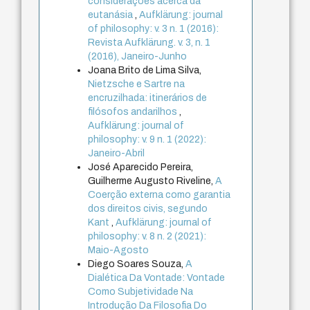
considerações acerca da
eutanásia
,
Aufklärung: journal
of philosophy: v. 3 n. 1 (2016):
Revista Aufklärung. v. 3, n. 1
(2016), Janeiro-Junho
Joana Brito de Lima Silva,
Nietzsche e Sartre na
encruzilhada: itinerários de
filósofos andarilhos
,
Aufklärung: journal of
philosophy: v. 9 n. 1 (2022):
Janeiro-Abril
José Aparecido Pereira,
Guilherme Augusto Riveline,
A
Coerção externa como garantia
dos direitos civis, segundo
Kant
,
Aufklärung: journal of
philosophy: v. 8 n. 2 (2021):
Maio-Agosto
Diego Soares Souza,
A
Dialética Da Vontade: Vontade
Como Subjetividade Na
Introdução Da Filosofia Do