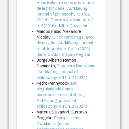
Hans Kelsen e seus contornos
de legitimidade
,
Aufklärung:
journal of philosophy: v. 3 n. 2
(2016): Revista Aufklärung. v. 3,
n. 2 (2016), Julho-Dezembro
Marcos Fábio Alexandre
Nicolau,
O conceito hegeliano
de religião
,
Aufklärung: journal
of philosophy: v. 7 n. 1 (2020):
Janeiro-Abril. Edição Regular
Jorge Alberto Ramos
Sarmento,
Eugenia e liberalismo
,
Aufklärung: journal of
philosophy: v. 11 n. 2 (2024)
Pedro Pennycook,
Da
singularidade como
acontecimento estético
,
Aufklärung: journal of
philosophy: v. 11 n. 2 (2024)
Mateus Salvadori, Gustavo
Gregolin,
Principialismo e
Dworkin: algumas